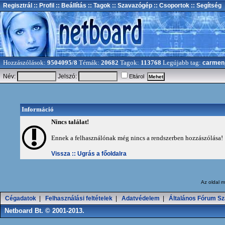
Regisztrál
:: Profil
:: Beállítás
:: Tagok
:: Szavazógép
:: Csoportok
:: Segítség
Hozzászólások:
9504095/8
Témák:
20682
Tagok:
113768
Legújabb tag:
carmen
Név:
Jelszó:
Eltárol
Információ
Nincs találat!
Ennek a felhasználónak még nincs a rendszerben hozzászólása!
Vissza ::
Ugrás a főoldalra
Az oldal
m
Cégadatok
|
Felhasználási feltételek
|
Adatvédelem
|
Általános Fórum Sz
Netboard Bt. © 2001-2013.