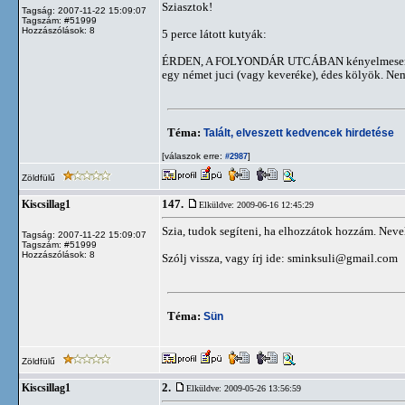
Sziasztok!
Tagság: 2007-11-22 15:09:07
Tagszám: #51999
Hozzászólások: 8
5 perce látott kutyák:
ÉRDEN, A FOLYONDÁR UTCÁBAN kényelmesen banduko
egy német juci (vagy keveréke), édes kölyök. Ne
Téma:
Talált, elveszett kedvencek hirdetése
[válaszok erre:
]
#2987
Zöldfülű
147.
Kiscsillag1
Elküldve: 2009-06-16 12:45:29
Szia, tudok segíteni, ha elhozzátok hozzám. Nevel
Tagság: 2007-11-22 15:09:07
Tagszám: #51999
Hozzászólások: 8
Szólj vissza, vagy írj ide:
sminksuli@gmail.com
Téma:
Sün
Zöldfülű
2.
Kiscsillag1
Elküldve: 2009-05-26 13:56:59