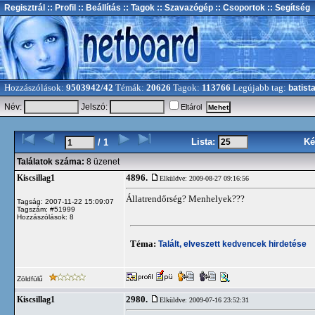
Regisztrál
:: Profil
:: Beállítás
:: Tagok
:: Szavazógép
:: Csoportok
:: Segítség
Hozzászólások:
9503942/42
Témák:
20626
Tagok:
113766
Legújabb tag:
batist
Név:
Jelszó:
Eltárol
Lista:
Ké
/ 1
Találatok száma:
8 üzenet
4896.
Kiscsillag1
Elküldve: 2009-08-27 09:16:56
Állatrendőrség? Menhelyek???
Tagság: 2007-11-22 15:09:07
Tagszám: #51999
Hozzászólások: 8
Téma:
Talált, elveszett kedvencek hirdetése
Zöldfülű
2980.
Kiscsillag1
Elküldve: 2009-07-16 23:52:31