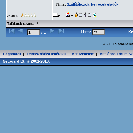
Téma:
Szállítóboxok, ketrecek eladók
Zöldfülű
Találatok száma:
8
Lista:
Ké
/ 1
Az oldal
0.00994086
Cégadatok
|
Felhasználási feltételek
|
Adatvédelem
|
Általános Fórum Sz
Netboard Bt. © 2001-2013.