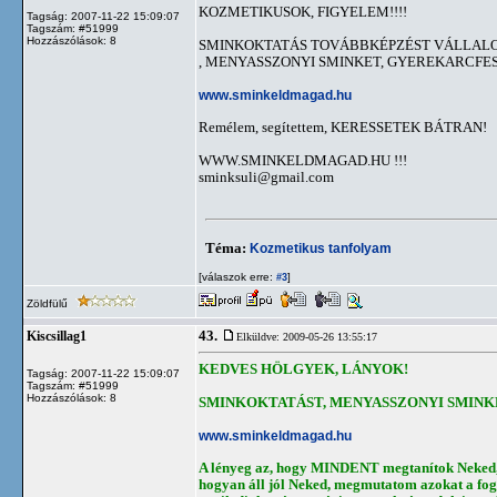
KOZMETIKUSOK, FIGYELEM!!!!
Tagság: 2007-11-22 15:09:07
Tagszám: #51999
Hozzászólások: 8
SMINKOKTATÁS TOVÁBBKÉPZÉST VÁLLALO
, MENYASSZONYI SMINKET, GYEREKARCFES
www.sminkeldmagad.hu
Remélem, segítettem, KERESSETEK BÁTRAN!
WWW.SMINKELDMAGAD.HU !!!
sminksuli@gmail.com
Téma:
Kozmetikus tanfolyam
[válaszok erre:
]
#3
Zöldfülű
43.
Kiscsillag1
Elküldve: 2009-05-26 13:55:17
KEDVES HÖLGYEK, LÁNYOK!
Tagság: 2007-11-22 15:09:07
Tagszám: #51999
Hozzászólások: 8
SMINKOKTATÁST, MENYASSZONYI SMINK
www.sminkeldmagad.hu
A lényeg az, hogy MINDENT megtanítok Neked, 
hogyan áll jól Neked, megmutatom azokat a fog