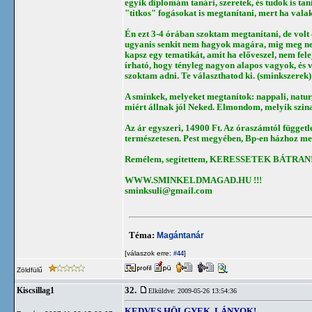
egyik diplomám tanári, szeretek, és tudok is t
"titkos" fogásokat is megtanítani, mert ha valaki
Én ezt 3-4 órában szoktam megtanítani, de volt
ugyanis senkit nem hagyok magára, mig meg nem 
kapsz egy tematikát, amit ha előveszel, nem felej
írható, hogy tényleg nagyon alapos vagyok, és 
szoktam adni. Te választhatod ki. (sminkszerek)
A sminkek, melyeket megtanítok: nappali, natur
miért állnak jól Neked. Elmondom, melyik szinan
Az ár egyszeri, 14900 Ft. Az óraszámtól függe
természetesen. Pest megyében, Bp-en házhoz megye
Remélem, segítettem, KERESSETEK BÁTRAN
WWW.SMINKELDMAGAD.HU !!!
sminksuli@gmail.com
Téma:
Magántanár
[válaszok erre:
]
#44
Zöldfülű
32.
Kiscsillag1
Elküldve: 2009-05-26 13:54:36
KEDVES HÖLGYEK, LÁNYOK!