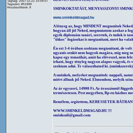
Tagság: 2007-11-22 15:09:07
Tagszám: #51999
Hozzászólások: 8
SMINKOKTATÁST, MENYASSZONYI SMINK
www.sminkeldmagad.hu
A lényeg az, hogy MINDENT megtanítok Neked, 
hogyan áll jól Neked, megmutatom azokat a fog
egyik diplomám tanári, szeretek, és tudok is t
"titkos" fogásokat is megtanítani, mert ha valaki
Én ezt 3-4 órában szoktam megtanítani, de volt
ugyanis senkit nem hagyok magára, mig meg nem 
kapsz egy tematikát, amit ha előveszel, nem felej
írható, hogy tényleg nagyon alapos vagyok, és 
szoktam adni. Te választhatod ki. (sminkszerek)
A sminkek, melyeket megtanítok: nappali, natur
miért állnak jól Neked. Elmondom, melyik szinan
Az ár egyszeri, 14900 Ft. Az óraszámtól függe
természetesen. Pest megyében, Bp-en házhoz megye
Remélem, segítettem, KERESSETEK BÁTRAN
WWW.SMINKELDMAGAD.HU !!!
sminksuli@gmail.com