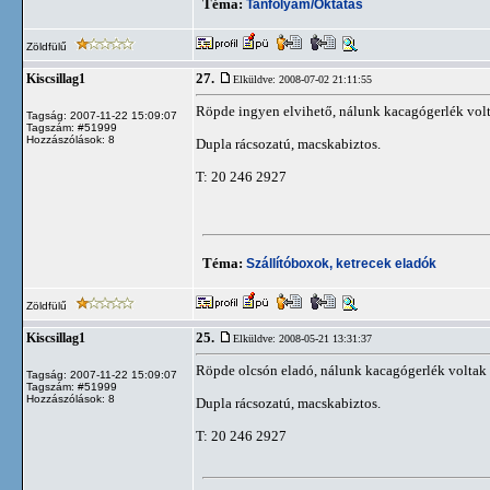
Téma:
Tanfolyam/Oktatás
Zöldfülű
27.
Kiscsillag1
Elküldve: 2008-07-02 21:11:55
Röpde ingyen elvihető, nálunk kacagógerlék vol
Tagság: 2007-11-22 15:09:07
Tagszám: #51999
Hozzászólások: 8
Dupla rácsozatú, macskabiztos.
T: 20 246 2927
Téma:
Szállítóboxok, ketrecek eladók
Zöldfülű
25.
Kiscsillag1
Elküldve: 2008-05-21 13:31:37
Röpde olcsón eladó, nálunk kacagógerlék voltak
Tagság: 2007-11-22 15:09:07
Tagszám: #51999
Hozzászólások: 8
Dupla rácsozatú, macskabiztos.
T: 20 246 2927