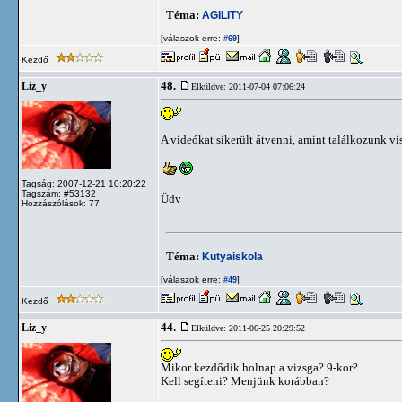
Téma:
AGILITY
[válaszok erre:
]
#69
Kezdő
48.
Liz_y
Elküldve: 2011-07-04 07:06:24
A videókat sikerült átvenni, amint találkozunk vis
Tagság: 2007-12-21 10:20:22
Tagszám: #53132
Üdv
Hozzászólások: 77
Téma:
Kutyaiskola
[válaszok erre:
]
#49
Kezdő
44.
Liz_y
Elküldve: 2011-06-25 20:29:52
Mikor kezdődik holnap a vizsga? 9-kor?
Kell segíteni? Menjünk korábban?