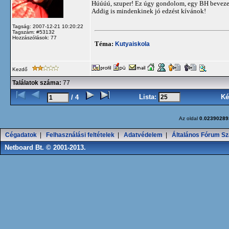
Húúúú, szuper! Ez úgy gondolom, egy BH bevezet
Addig is mindenkinek jó edzést kívánok!
Tagság: 2007-12-21 10:20:22
Tagszám: #53132
Hozzászólások: 77
Téma:
Kutyaiskola
Kezdő
Találatok száma:
77
Lista:
Ké
/ 4
Az oldal
0.02390289
Cégadatok
|
Felhasználási feltételek
|
Adatvédelem
|
Általános Fórum Sz
Netboard Bt. © 2001-2013.