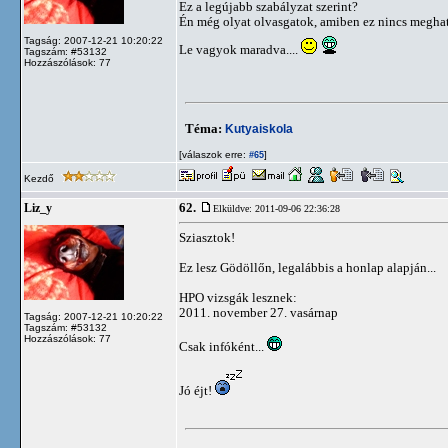
Ez a legújabb szabályzat szerint?
Én még olyat olvasgatok, amiben ez nincs meghat
Tagság: 2007-12-21 10:20:22
Le vagyok maradva....
Tagszám: #53132
Hozzászólások: 77
Téma:
Kutyaiskola
[válaszok erre:
]
#65
Kezdő
62.
Liz_y
Elküldve: 2011-09-06 22:36:28
Sziasztok!
Ez lesz Gödöllőn, legalábbis a honlap alapján...
HPO vizsgák lesznek:
2011. november 27. vasárnap
Tagság: 2007-12-21 10:20:22
Tagszám: #53132
Hozzászólások: 77
Csak infóként...
Jó éjt!