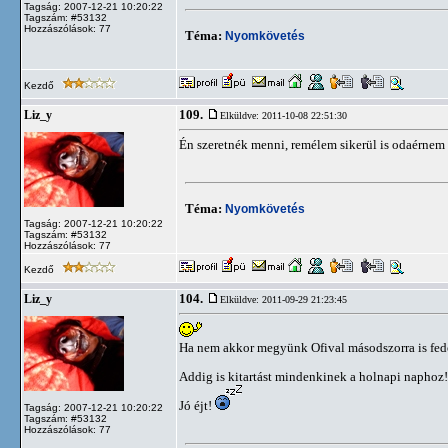
Tagság: 2007-12-21 10:20:22
Tagszám: #53132
Hozzászólások: 77
Téma:
Nyomkövetés
Kezdő
109.
Liz_y
Elküldve: 2011-10-08 22:51:30
Én szeretnék menni, remélem sikerül is odaérnem i
Téma:
Nyomkövetés
Tagság: 2007-12-21 10:20:22
Tagszám: #53132
Hozzászólások: 77
Kezdő
104.
Liz_y
Elküldve: 2011-09-29 21:23:45
Ha nem akkor megyünk Ofival másodszorra is fede
Addig is kitartást mindenkinek a holnapi naphoz
Jó éjt!
Tagság: 2007-12-21 10:20:22
Tagszám: #53132
Hozzászólások: 77