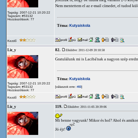
Nem mentettem el az e-mail címedet, el tudod kü
Tagság: 2007-12-21 10:20:22
Tagszám: #53132
Hozzászólások: 77
Téma:
Kutyaiskola
Kezdő
82.
Liz_y
Elküldve: 2011-12-09 20:18:58
Gratulálunk mi is Lacibá'nak a nagyon szép ered
Téma:
Kutyaiskola
Tagság: 2007-12-21 10:20:22
Tagszám: #53132
[válaszok erre:
]
#83
Hozzászólások: 77
Kezdő
119.
Liz_y
Elküldve: 2011-11-05 20:39:06
Mi benne vagyunk! Mikor és hol? Ahol és amikor a
Jó éjt!