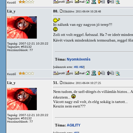
Kezdő
80.
Liz_y
Elküldve: 2011-06-04 10:28:48
Itt nálunk van egy nagyon jó terep!!!
Zoli ott volt reggel Árésszal. Ha 7-re ideér minde
Kávét viszek mindenkinek termoszban, reggel főzö
Tagság: 2007-12-21 10:20:22
Tagszám: #53132
Hozzászólások: 77
Téma:
Nyomkövetés
[válaszok erre:
]
#81
#82
Kezdő
51.
Liz_y
Elküldve: 2011-06-04 10:27:25
Nem tudom, de szél-dörgés és villámlás biztos... 
érkeztem...
Vácott nagy eső volt, és elég sokáig is tartott...
Keszin nem esett???
Tagság: 2007-12-21 10:20:22
Tagszám: #53132
Hozzászólások: 77
Téma:
AGILITY
[válaszok erre:
]