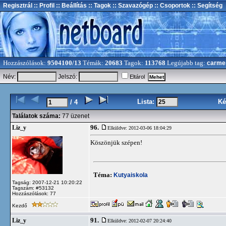
Regisztrál
:: Profil
:: Beállítás
:: Tagok
:: Szavazógép
:: Csoportok
:: Segítség
Hozzászólások:
9504100/13
Témák:
20683
Tagok:
113768
Legújabb tag:
carme
Név:
Jelszó:
Eltárol
Lista:
Ké
/ 4
Találatok száma:
77 üzenet
96.
Liz_y
Elküldve: 2012-03-06 18:04:29
Köszönjük szépen!
Téma:
Kutyaiskola
Tagság: 2007-12-21 10:20:22
Tagszám: #53132
Hozzászólások: 77
Kezdő
91.
Liz_y
Elküldve: 2012-02-07 20:24:40