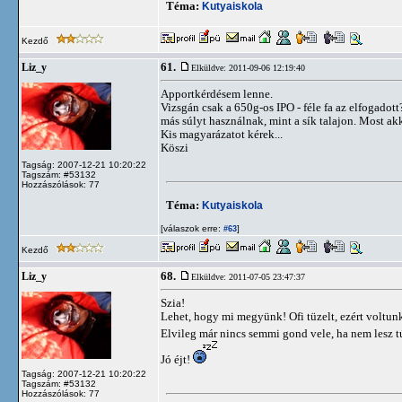
Téma:
Kutyaiskola
Kezdő
61.
Liz_y
Elküldve: 2011-09-06 12:19:40
Apportkérdésem lenne.
Vizsgán csak a 650g-os IPO - féle fa az elfogadot
más súlyt használnak, mint a sík talajon. Most akk
Kis magyarázatot kérek...
Köszi
Tagság: 2007-12-21 10:20:22
Tagszám: #53132
Hozzászólások: 77
Téma:
Kutyaiskola
[válaszok erre:
]
#63
Kezdő
68.
Liz_y
Elküldve: 2011-07-05 23:47:37
Szia!
Lehet, hogy mi megyünk! Ofi tüzelt, ezért voltunk
Elvileg már nincs semmi gond vele, ha nem lesz 
Jó éjt!
Tagság: 2007-12-21 10:20:22
Tagszám: #53132
Hozzászólások: 77