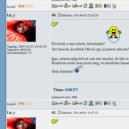
#52
Kezdő
49.
Liz_y
Elküldve: 2011-06-03 22:03:58
Élveztük a mai edzést, köszönjük!
Tagság: 2007-12-21 10:20:22
Azt hiszem, kezdünk Ofival egy jó párost alkotni
Tagszám: #53132
Hozzászólások: 77
Igaz, nekem még bőven van mit tanulni, de hát ez 
Remélem senki nem ázott meg, és mindenki hazaért
Szép álmokat!
Téma:
AGILITY
[válaszok erre:
]
#50
Kezdő
41.
Liz_y
Elküldve: 2011-06-01 19:27:55