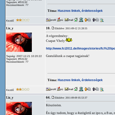
Tagszám: #53132
Hozzászólások: 77
Téma:
Hasznos linkek, érdekességek
Kezdő
10.
Liz_y
Elküldve: 2011-09-12 21:28:55
A végeredmény:
Csapat V.hely
http://www.fci2011.de//images/stories/fci%20
Gratulálunk a csapat tagjainak!
Tagság: 2007-12-21 10:20:22
Tagszám: #53132
Hozzászólások: 77
Téma:
Hasznos linkek, érdekességek
Kezdő
64.
Liz_y
Elküldve: 2011-09-09 05:53:37
Köszönöm.
Én úgy tudom, hogy a 4szögletű az ipo-s, a 8-as, 