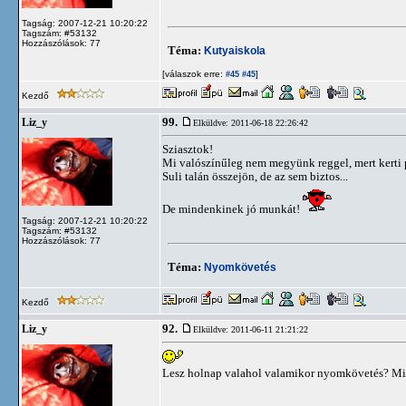
Tagság: 2007-12-21 10:20:22
Tagszám: #53132
Hozzászólások: 77
Téma:
Kutyaiskola
[válaszok erre:
]
#45
#45
Kezdő
99.
Liz_y
Elküldve: 2011-06-18 22:26:42
Sziasztok!
Mi valószínűleg nem megyünk reggel, mert kerti p
Suli talán összejön, de az sem biztos...
De mindenkinek jó munkát!
Tagság: 2007-12-21 10:20:22
Tagszám: #53132
Hozzászólások: 77
Téma:
Nyomkövetés
Kezdő
92.
Liz_y
Elküldve: 2011-06-11 21:21:22
Lesz holnap valahol valamikor nyomkövetés? Mi