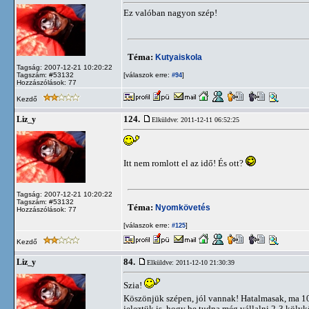
Ez valóban nagyon szép!
Téma:
Kutyaiskola
Tagság: 2007-12-21 10:20:22
Tagszám: #53132
[válaszok erre:
]
#94
Hozzászólások: 77
Kezdő
124.
Liz_y
Elküldve: 2011-12-11 06:52:25
Itt nem romlott el az idő! És ott?
Tagság: 2007-12-21 10:20:22
Tagszám: #53132
Téma:
Nyomkövetés
Hozzászólások: 77
[válaszok erre:
]
#125
Kezdő
84.
Liz_y
Elküldve: 2011-12-10 21:30:39
Szia!
Köszönjük szépen, jól vannak! Hatalmasak, ma 10 
jeleztük is, hogy be tudna még vállalni 2-3 kölykö