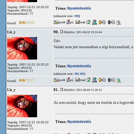
Tagság: 2007-12-21 10:20:22
Téma:
Nyomkövetés
Tagszám: #53132
Hozzászólások: 77
[válaszok erre:
]
#93
Kezdő
90.
Liz_y
Elküldve: 2011-06-10 19:14:44
Üdv
Valaki nem járt mostanában a régi kutyasulinál, a
Tagság: 2007-12-21 10:20:22
Téma:
Nyomkövetés
Tagszám: #53132
Hozzászólások: 77
[válaszok erre:
]
#91
#91
Kezdő
81.
Liz_y
Elküldve: 2011-06-04 11:20:13
Az sem utolsó, hogy most mi érnénk rá a legtová
Téma:
Nyomkövetés
Tagság: 2007-12-21 10:20:22
Tagszám: #53132
Hozzászólások: 77