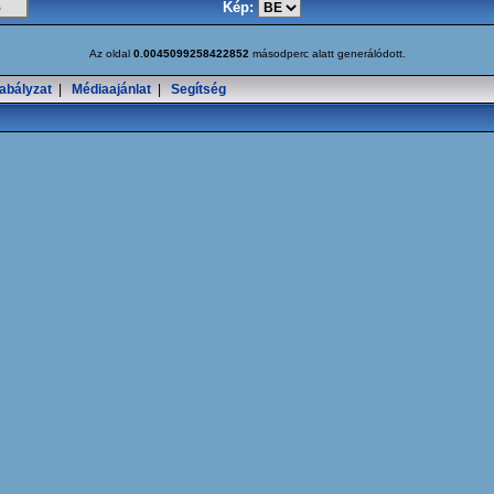
Kép:
Az oldal
0.0045099258422852
másodperc alatt generálódott.
abályzat
|
Médiaajánlat
|
Segítség