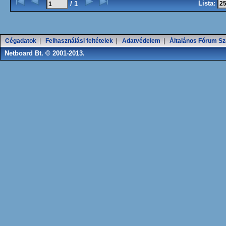
Lista:
/ 1
Cégadatok
|
Felhasználási feltételek
|
Adatvédelem
|
Általános Fórum Sz
Netboard Bt. © 2001-2013.