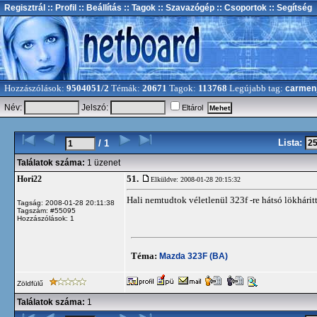
Regisztrál
:: Profil
:: Beállítás
:: Tagok
:: Szavazógép
:: Csoportok
:: Segítség
Hozzászólások:
9504051/2
Témák:
20671
Tagok:
113768
Legújabb tag:
carmen
Név:
Jelszó:
Eltárol
Lista:
/ 1
Találatok száma:
1 üzenet
51.
Hori22
Elküldve: 2008-01-28 20:15:32
Hali nemtudtok véletlenül 323f -re hátsó lökhári
Tagság: 2008-01-28 20:11:38
Tagszám: #55095
Hozzászólások: 1
Téma:
Mazda 323F (BA)
Zöldfülű
Találatok száma:
1