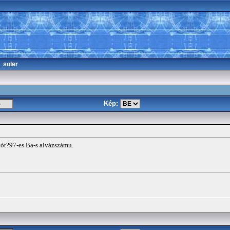
_soler
Kép:
ttót?97-es Ba-s alvázszámu.