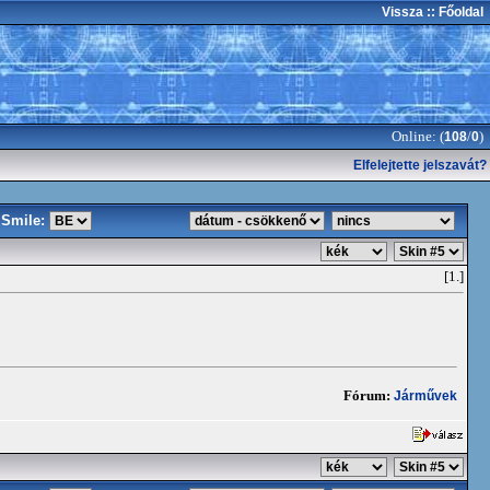
Vissza
:: Főoldal
Online: (
/
)
108
0
Elfelejtette jelszavát?
Smile:
[1.]
Fórum:
Járművek