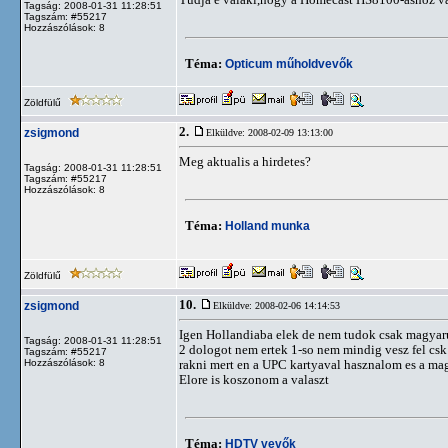
Tagság: 2008-01-31 11:28:51
Tagszám: #55217
Hozzászólások: 8
Téma:
Opticum műholdvevők
Zöldfülű
2.
zsigmond
Elküldve: 2008-02-09 13:13:00
Meg aktualis a hirdetes?
Tagság: 2008-01-31 11:28:51
Tagszám: #55217
Hozzászólások: 8
Téma:
Holland munka
Zöldfülű
10.
zsigmond
Elküldve: 2008-02-06 14:14:53
Igen Hollandiaba elek de nem tudok csak magyar
Tagság: 2008-01-31 11:28:51
2 dologot nem ertek 1-so nem mindig vesz fel csk 
Tagszám: #55217
Hozzászólások: 8
rakni mert en a UPC kartyaval hasznalom es a ma
Elore is koszonom a valaszt
Téma:
HDTV vevők