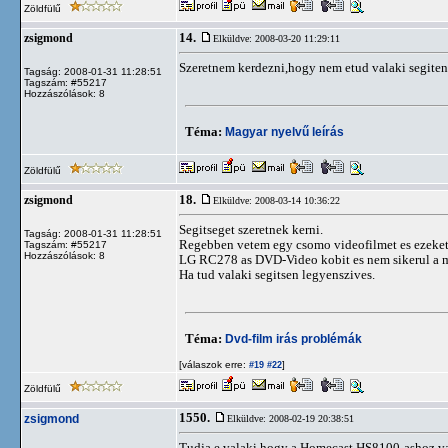
Zöldfülű
14.
zsigmond
Elküldve: 2008-03-20 11:29:11
Szeretnem kerdezni,hogy nem etud valaki segiten
Tagság: 2008-01-31 11:28:51
Tagszám: #55217
Hozzászólások: 8
Téma:
Magyar nyelvű leírás
Zöldfülű
18.
zsigmond
Elküldve: 2008-03-14 10:36:22
Segitseget szeretnek kerni.
Tagság: 2008-01-31 11:28:51
Regebben vetem egy csomo videofilmet es ezeket 
Tagszám: #55217
Hozzászólások: 8
LG RC278 as DVD-Video kobit es nem sikerul a m
Ha tud valaki segitsen legyenszives.
Téma:
Dvd-film irás problémák
[válaszok erre:
]
#19
#22
Zöldfülű
1550.
zsigmond
Elküldve: 2008-02-19 20:38:51
Tudja e valaki,hogy a Homecast HS8100-ashoz van-e