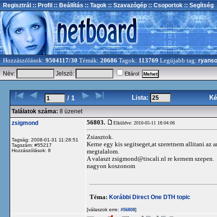
Regisztrál
:: Profil
:: Beállítás
:: Tagok
:: Szavazógép
:: Csoportok
:: Segítség
Hozzászólások:
9504117/30
Témák:
20686
Tagok:
113769
Legújabb tag:
ryans
Név:
Jelszó:
Eltárol
Lista:
Ké
/ 1
Találatok száma:
8 üzenet
56803.
zsigmond
Elküldve: 2010-05-11 18:04:06
Zsiasztok.
Tagság: 2008-01-31 11:28:51
Kerne egy kis segitseget,at szeretnem allitani az 
Tagszám: #55217
Hozzászólások: 8
megtalalom.
A valaszt
zsigmond@tiscali.nl
re kernem szepen.
nagyon koszonom
Téma:
Korábbi Direct One DTH topic
[válaszok erre:
]
#56808