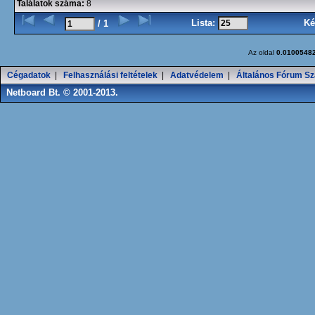
Találatok száma:
8
Lista:
Ké
/ 1
Az oldal
0.0100548
Cégadatok
|
Felhasználási feltételek
|
Adatvédelem
|
Általános Fórum Sz
Netboard Bt. © 2001-2013.