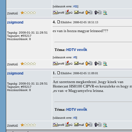
[válaszok erre:
]
#11
Zöldfülű
4.
zsigmond
Elküldve: 2008-02-05 18:51:13
es van is hozza magyar leirasod???
Tagság: 2008-01-31 11:28:51
Tagszám: #55217
Hozzászólások: 8
Téma:
HDTV vevők
[válaszok erre:
]
#5
Zöldfülű
1.
zsigmond
Elküldve: 2008-02-05 11:09:01
Azt szeretnem megkerdezni ,hogy kinek van
Tagság: 2008-01-31 11:28:51
Homecast HS8100 CIPVR-es keszuleke es hogy m
Tagszám: #55217
Hozzászólások: 8
,es van -e Magyarnyelvu leirasa.
Téma:
HDTV vevők
[válaszok erre:
]
#3
Zöldfülű