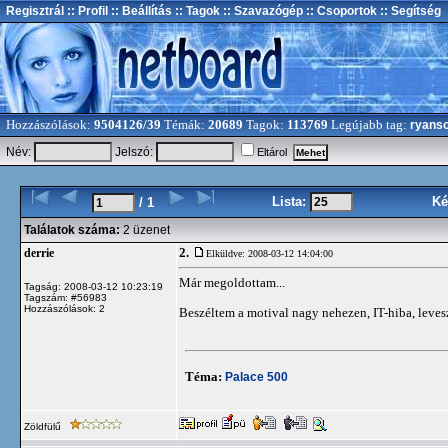
Regisztrál
:: Profil
:: Beállítás
:: Tagok
:: Szavazógép
:: Csoportok
:: Segítség
Hozzászólások:
9504126/39
Témák:
20689
Tagok:
113769
Legújabb tag:
ryans
Név:
Jelszó:
Eltárol
Lista:
Ké
/ 1
Találatok száma:
2 üzenet
2.
derrie
Elküldve: 2008-03-12 14:04:00
Már megoldottam...
Tagság: 2008-03-12 10:23:19
Tagszám: #56983
Hozzászólások: 2
Beszéltem a motival nagy nehezen, IT-hiba, leveszik
Téma:
Palace 500
Zöldfülű