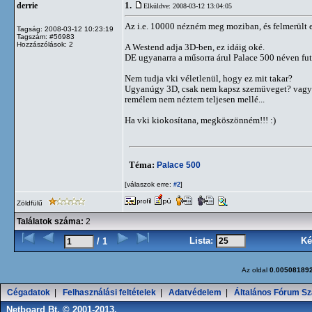
1.
derrie
Elküldve: 2008-03-12 13:04:05
Az i.e. 10000 nézném meg moziban, és felmerült e
Tagság: 2008-03-12 10:23:19
Tagszám: #56983
Hozzászólások: 2
A Westend adja 3D-ben, ez idáig oké.
DE ugyanarra a műsorra árul Palace 500 néven fut
Nem tudja vki véletlenül, hogy ez mit takar?
Ugyanúgy 3D, csak nem kapsz szemüveget? vagy 
remélem nem néztem teljesen mellé...
Ha vki kiokosítana, megköszönném!!! :)
Téma:
Palace 500
[válaszok erre:
]
#2
Zöldfülű
Találatok száma:
2
Lista:
Ké
/ 1
Az oldal
0.00508189
Cégadatok
|
Felhasználási feltételek
|
Adatvédelem
|
Általános Fórum Sz
Netboard Bt. © 2001-2013.