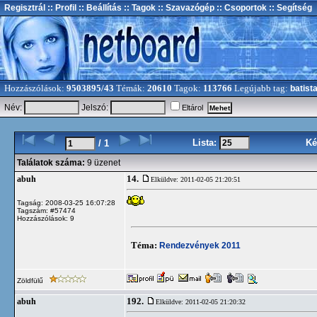
Regisztrál
:: Profil
:: Beállítás
:: Tagok
:: Szavazógép
:: Csoportok
:: Segítség
Hozzászólások:
9503895/43
Témák:
20610
Tagok:
113766
Legújabb tag:
batist
Név:
Jelszó:
Eltárol
Lista:
Ké
/ 1
Találatok száma:
9 üzenet
14.
abuh
Elküldve: 2011-02-05 21:20:51
Tagság: 2008-03-25 16:07:28
Tagszám: #57474
Hozzászólások: 9
Téma:
Rendezvények 2011
Zöldfülű
192.
abuh
Elküldve: 2011-02-05 21:20:32