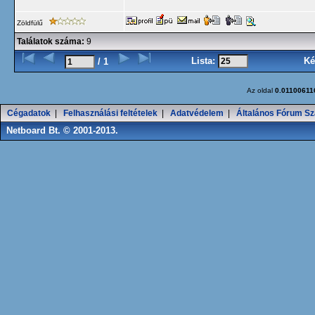
Zöldfülű
Találatok száma:
9
Lista:
Ké
/ 1
Az oldal
0.01100611
Cégadatok
|
Felhasználási feltételek
|
Adatvédelem
|
Általános Fórum Sz
Netboard Bt. © 2001-2013.