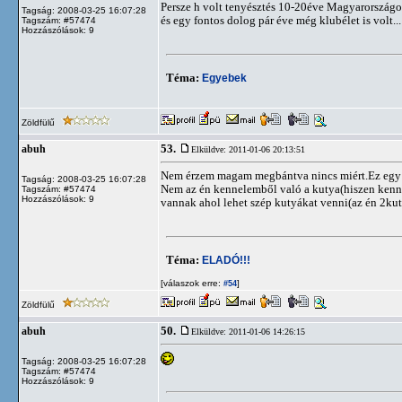
Persze h volt tenyésztés 10-20éve Magyarországon
Tagság: 2008-03-25 16:07:28
és egy fontos dolog pár éve még klubélet is volt...
Tagszám: #57474
Hozzászólások: 9
Téma:
Egyebek
Zöldfülű
53.
abuh
Elküldve: 2011-01-06 20:13:51
Nem érzem magam megbántva nincs miért.Ez egy f
Tagság: 2008-03-25 16:07:28
Nem az én kennelemből való a kutya(hiszen kenn
Tagszám: #57474
Hozzászólások: 9
vannak ahol lehet szép kutyákat venni(az én 2kut
Téma:
ELADÓ!!!
[válaszok erre:
]
#54
Zöldfülű
50.
abuh
Elküldve: 2011-01-06 14:26:15
Tagság: 2008-03-25 16:07:28
Tagszám: #57474
Hozzászólások: 9