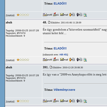
Téma:
ELADÓ!!!
Zöldfülű
48.
abuh
Elküldve: 2011-01-06 11:28:09
Én úgy gondolom a"közvetlen szomszédból" nagyon
Tagság: 2008-03-25 16:07:28
utazni kelet felé....
Tagszám: #57474
Hozzászólások: 9
Téma:
ELADÓ!!!
[válaszok erre:
]
#49
#51
Zöldfülű
391.
abuh
Elküldve: 2010-12-20 20:08:30
Ez így van a "2009-es Aranykupa előtt is meg lett
Tagság: 2008-03-25 16:07:28
Tagszám: #57474
Hozzászólások: 9
Téma:
Véleménycsere
Zöldfülű