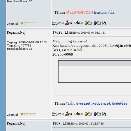
Hozzászólások: 35
Téma:
[ÁLLATORVOS-]
Ivartalanítás
Zöldfülű
17628.
Pegazus.Noj
Elküldve: 2010-03-04 08:01:31
Még mindig keresem!
Tagság: 2008-04-01 08:15:24
Kan francia buldogomat akit 2008.húsvétján elvit
Tagszám: #57781
Hozzászólások: 35
Bézs, zsemle színű
20/255-0069
Téma:
Talált, elveszett kedvencek hirdetése
Zöldfülű
1907.
Pegazus.Noj
Elküldve: 2010-02-16 12:37:30