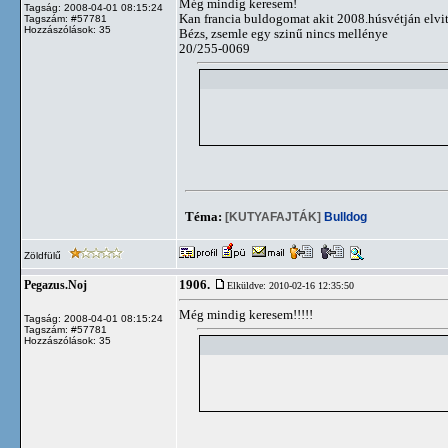
Még mindig keresem!
Tagság: 2008-04-01 08:15:24
Kan francia buldogomat akit 2008.húsvétján elvit
Tagszám: #57781
Hozzászólások: 35
Bézs, zsemle egy szinű nincs mellénye
20/255-0069
Téma:
[KUTYAFAJTÁK]
Bulldog
Zöldfülű
1906.
Pegazus.Noj
Elküldve: 2010-02-16 12:35:50
Még mindig keresem!!!!!
Tagság: 2008-04-01 08:15:24
Tagszám: #57781
Hozzászólások: 35