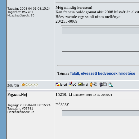
Még mindig keresem!
Tagság: 2008-04-01 08:15:24
Kan francia buldogomat akit 2008.húsvétján elvit
Tagszám: #57781
Hozzászólások: 35
Bézs, zsemle egy szinű nincs mellénye
20/255-0069
Téma:
Talált, elveszett kedvencek hirdetése
Zöldfülű
15210.
Pegazus.Noj
Elküldve: 2010-02-05 20:30:24
mégegy
Tagság: 2008-04-01 08:15:24
Tagszám: #57781
Hozzászólások: 35