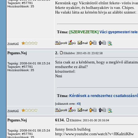
Keresünk egy Vácrátótról eltűnt fekete- vörös iva
Tagszám: #57781
Hozzászólások: 35
fekete nyakörv, és bolhanyakörv is van. Chipes.
Ha valaki látta az kérném hívja az alábbi számot
Téma:
[SZERVEZETEK]
Váci gyepmesteri tel
Zöldfülű
2.
Pegazus.Noj
Elküldve: 2011-01-31 23:02:58
Szia csak az a kérdésem, hogy a meglévő állataima
Tagság: 2008-04-01 08:15:24
rendszerbe ez által?
Tagszám: #57781
Hozzászólások: 35
köszönettel:
Nmi
Téma:
Kérdések a rendszerhez csatlakozásró
[válaszok erre:
]
#3
Zöldfülű
6134.
Pegazus.Noj
Elküldve: 2011-01-30 20:16:04
funny french bulldog
Tagság: 2008-04-01 08:15:24
http://www.youtube.com/watch?v=JIKaIriiK8w
Tagszám: #57781
Hozzászólások: 35