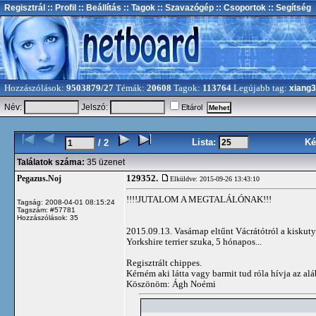
Regisztrál
:: Profil
:: Beállítás
:: Tagok
:: Szavazógép
:: Csoportok
:: Segítség
Hozzászólások:
9503879/27
Témák:
20608
Tagok:
113764
Legújabb tag:
xiang
Név:
Jelszó:
Eltárol
Lista:
Ké
/ 2
Találatok száma:
35 üzenet
129352.
Pegazus.Noj
Elküldve: 2015-09-26 13:43:10
!!!!JUTALOM A MEGTALÁLÓNAK!!!
Tagság: 2008-04-01 08:15:24
Tagszám: #57781
Hozzászólások: 35
2015.09.13. Vasárnap eltűnt Vácrátótról a kiskut
Yorkshire terrier szuka, 5 hónapos...
Regisztrált chippes.
Kérném aki látta vagy barmit tud róla hívja az al
Köszönöm: Ágh Noémi