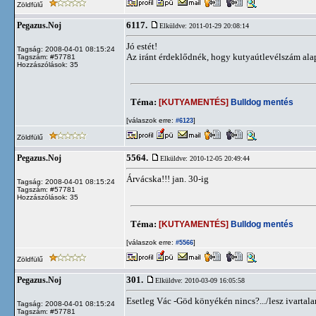
Zöldfülű
6117.
Pegazus.Noj
Elküldve: 2011-01-29 20:08:14
Jó estét!
Tagság: 2008-04-01 08:15:24
Az iránt érdeklődnék, hogy kutyaútlevélszám alap
Tagszám: #57781
Hozzászólások: 35
Téma:
[KUTYAMENTÉS]
Bulldog mentés
[válaszok erre:
]
#6123
Zöldfülű
5564.
Pegazus.Noj
Elküldve: 2010-12-05 20:49:44
Árvácska!!! jan. 30-ig
Tagság: 2008-04-01 08:15:24
Tagszám: #57781
Hozzászólások: 35
Téma:
[KUTYAMENTÉS]
Bulldog mentés
[válaszok erre:
]
#5566
Zöldfülű
301.
Pegazus.Noj
Elküldve: 2010-03-09 16:05:58
Esetleg Vác -Göd könyékén nincs?.../lesz ivartala
Tagság: 2008-04-01 08:15:24
Tagszám: #57781