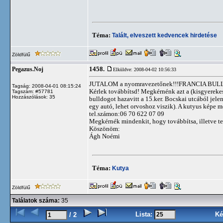
Téma:
Talált, elveszett kedvencek hirdetése
Zöldfülű
1458.
Pegazus.Noj
Elküldve: 2008-04-02 10:56:33
JUTALOM a nyomravezetőnek!!!FRANCIA BULL
Tagság: 2008-04-01 08:15:24
Kérlek továbbítsd! Megkérnénk azt a (kisgyerekes?
Tagszám: #57781
Hozzászólások: 35
bulldogot hazavitt a 15.ker. Bocskai utcából jelen
egy autó, lehet orvoshoz viszik). A kutyus képe 
tel.számon:06 70 622 07 09
Megkérnék mindenkit, hogy továbbítsa, illetve teg
Köszönöm:
Ágh Noémi
Téma:
Kutya
Zöldfülű
Találatok száma:
35
Lista:
Ké
/ 2