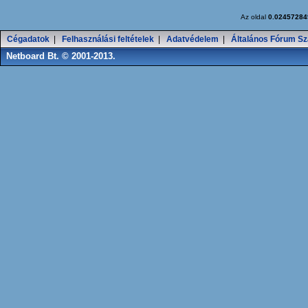
Az oldal
0.02457284
Cégadatok
|
Felhasználási feltételek
|
Adatvédelem
|
Általános Fórum Sz
Netboard Bt. © 2001-2013.