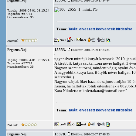
15554.
Pegazus.Noj
Elküldve: 2010-02-09 17:34:44
Tagság: 2008-04-01 08:15:24
Tagszám: #57781
Hozzászólások: 35
Téma:
Talált, elveszett kedvencek hirdetése
Zöldfülű
15553.
Pegazus.Noj
Elküldve: 2010-02-09 17:33:34
ugyanilyen mintájú kutyát keresnek "2010. január
Tagság: 2008-04-01 08:15:24
A kisebbik kutya szuka, Lora névre hallgat. 3 éves
Tagszám: #57781
Hozzászólások: 35
Nagyon szeret autózni, mindent végig nyalni és ö
A nagyobbik kutya kan, Bütyök névre hallgat. 10 
szétszedni:)
Nagyon várjuk őket haza, de sajnos utoljára 19-én
Kérem, ha hallottak róluk értesítsenek a 062056
Kara Nikoletta
nikolettakara@hotmail.com
"
Téma:
Talált, elveszett kedvencek hirdetése
Zöldfülű
15378.
Pegazus.Noj
Elküldve: 2010-02-07 17:48:33