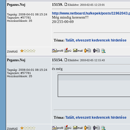
15159.
Pegazus.Noj
Elküldve: 2010-02-05 12:23:01
http://www.netboard.hu/kepek/posts/11962043.
Tagság: 2008-04-01 08:15:24
Még mindig keresem!!!
Tagszám: #57781
Hozzászólások: 35
20/255-00-69
Téma:
Talált, elveszett kedvencek hirdetése
Zöldfülű
15154.
Pegazus.Noj
Elküldve: 2010-02-05 12:15:43
és még
Tagság: 2008-04-01 08:15:24
Tagszám: #57781
Hozzászólások: 35
Téma:
Talált, elveszett kedvencek hirdetése
Zöldfülű