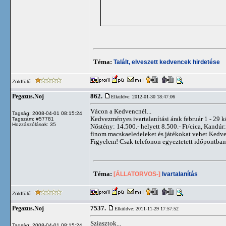
Téma:
Talált, elveszett kedvencek hirdetése
Zöldfülű
862.
Pegazus.Noj
Elküldve: 2012-01-30 18:47:06
Vácon a Kedvencnél...
Tagság: 2008-04-01 08:15:24
Kedvezményes ivartalanítási árak február 1 - 29 k
Tagszám: #57781
Hozzászólások: 35
Nőstény: 14.500.- helyett 8.500.- Ft/cica, Kandúr:
finom macskaeledeleket és játékokat vehet Kedv
Figyelem! Csak telefonon egyeztetett időpontban 
Téma:
[ÁLLATORVOS-]
Ivartalanítás
Zöldfülű
7537.
Pegazus.Noj
Elküldve: 2011-11-29 17:57:52
Sziasztok...
Tagság: 2008-04-01 08:15:24