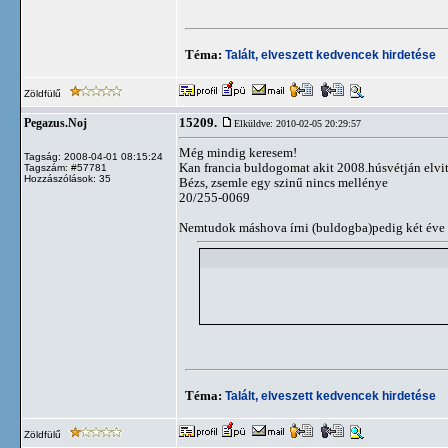
Téma:
Talált, elveszett kedvencek hirdetése
Zöldfülű
15209.
Pegazus.Noj
Elküldve: 2010-02-05 20:29:57
Még mindig keresem!
Tagság: 2008-04-01 08:15:24
Kan francia buldogomat akit 2008.húsvétján elvit
Tagszám: #57781
Hozzászólások: 35
Bézs, zsemle egy szinű nincs mellénye
20/255-0069
Nemtudok máshova írni (buldogba)pedig két éve 
Téma:
Talált, elveszett kedvencek hirdetése
Zöldfülű