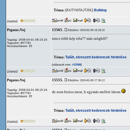
Téma:
[KUTYAFAJTÁK]
Bulldog
Zöldfülű
15565.
Pegazus.Noj
Elküldve: 2010-02-09 18:28:32
nincs több kép róla?? más szögből?
Tagság: 2008-04-01 08:15:24
Tagszám: #57781
Hozzászólások: 35
Téma:
Talált, elveszett kedvencek hirdetése
[válaszok erre:
]
#15588
Zöldfülű
15555.
Pegazus.Noj
Elküldve: 2010-02-09 17:36:12
Tagság: 2008-04-01 08:15:24
de nem biztos most, h egymás mellett látom
Tagszám: #57781
Hozzászólások: 35
Téma:
Talált, elveszett kedvencek hirdetése
Zöldfülű