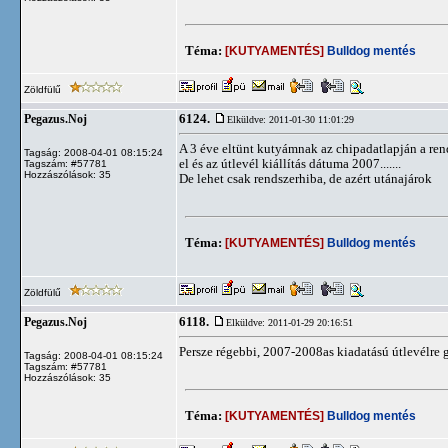
Téma:
[KUTYAMENTÉS]
Bulldog mentés
Zöldfülű
6124.
Pegazus.Noj
Elküldve: 2011-01-30 11:01:29
A 3 éve eltünt kutyámnak az chipadatlapján a rends
Tagság: 2008-04-01 08:15:24
el és az útlevél kiállítás dátuma 2007.......
Tagszám: #57781
Hozzászólások: 35
De lehet csak rendszerhiba, de azért utánajárok
Téma:
[KUTYAMENTÉS]
Bulldog mentés
Zöldfülű
6118.
Pegazus.Noj
Elküldve: 2011-01-29 20:16:51
Persze régebbi, 2007-2008as kiadatású útlevélre
Tagság: 2008-04-01 08:15:24
Tagszám: #57781
Hozzászólások: 35
Téma:
[KUTYAMENTÉS]
Bulldog mentés