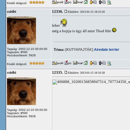
Kiváló dolgozó
12336.
csiribi
Elküldve: 2013-01-15 18:23:50
lehet
még a bojtja is úgy áll mint Thod füle
Tagság: 2002-12-10 00:00:00
Téma:
[KUTYAFAJTÁK]
Airedale terrier
Tagszám: #590
Hozzászólások: 5928
Kiváló dolgozó
12335.
csiribi
Elküldve: 2013-01-15 18:16:58
Tagság: 2002-12-10 00:00:00
Tagszám: #590
Hozzászólások: 5928