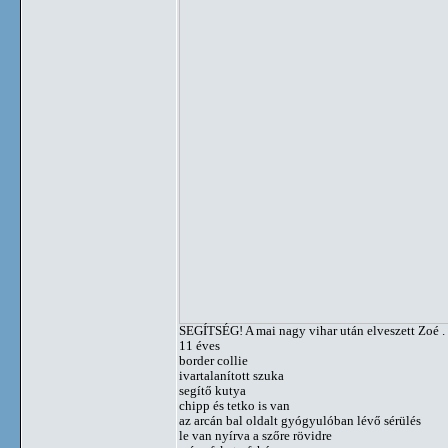
SEGÍTSÉG! A mai nagy vihar után elveszett Zoé .
11 éves
border collie
ivartalanított szuka
segítő kutya
chipp és tetko is van
az arcán bal oldalt gyógyulóban lévő sérülés
le van nyírva a szőre rövidre