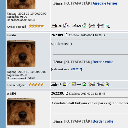
Téma:
[KUTYAFAJTÁK]
Airedale terrier
Tagság: 2002-12-10 00:00:00
Tagszám: #590
Hozzászólások: 5928
Kiváló dolgozó
262309.
csiribi
Elküldve: 2013-02-24 18:26:14
spoiler,teee :)
Téma:
[KUTYAFAJTÁK]
Border collie
[válaszok erre:
]
#262310
Tagság: 2002-12-10 00:00:00
Tagszám: #590
Hozzászólások: 5928
Kiváló dolgozó
262239.
csiribi
Elküldve: 2013-02-21 12:28:45
3 ivartalanított kutyám van és pár évig rendelő
Téma:
[KUTYAFAJTÁK]
Border collie