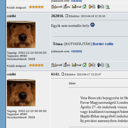
[válaszok erre:
]
#262839
Kiváló dolgozó
262816.
csiribi
Elküldve: 2013-04-18 22:35:50
Egyik sem normális hely
Téma:
[KUTYAFAJTÁK]
Border collie
[válaszok erre:
]
#262826
Tagság: 2002-12-10 00:00:00
Tagszám: #590
Hozzászólások: 5928
Kiváló dolgozó
6141.
csiribi
Elküldve: 2013-04-17 13:33:47
Idézet:
Vera Bereczki bejegyzést írt 
Fuvar Magyarországról Londo
Április 27.-én indulunk vissz
vagy kisállatot/csomagot/bárm
Tagság: 2002-12-10 00:00:00
Tagszám: #590
Hajdú-Bihar megyéből indulu
Hozzászólások: 5928
Írj privátot amennyiben érdek