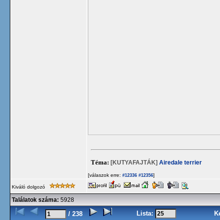
Téma:
[KUTYAFAJTÁK]
Airedale terrier
[válaszok erre:
]
#12336
#12356
Kiváló dolgozó
Találatok száma:
5928
Lista:
K
/ 238