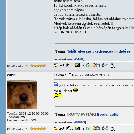
színe fekete-fehér
10 kg körüli kis-közepes termetű
nagyon barátságos
de idő korára retteg a vihartól
Be volt zárva a lakásba, földszinti ablakot nyomta 
Megyek keresem ,kérlek segítsetek !!!!
a kép bak oldalán Ő van a hétvégén is gyerekekk
tel: 06 20 31 952 11
Téma:
Talált, elveszett kedvencek hirdetése
[válaszok erre:
]
#94408
Kiváló dolgozó
262847.
csiribi
Elküldve: 2013-04-20 21:38:31
,akkor fel sem tettem volna ha másnak is ez va
rossz idézet
Tagság: 2002-12-10 00:00:00
Téma:
[KUTYAFAJTÁK]
Border collie
Tagszám: #590
Hozzászólások: 5928
[válaszok erre:
]
#262849
Kiváló dolgozó