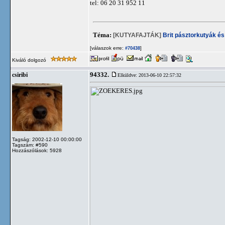
tel: 06 20 31 952 11
Téma:
[KUTYAFAJTÁK]
Brit pásztorkutyák és
[válaszok erre:
]
#70438
Kiváló dolgozó
94332.
csiribi
Elküldve: 2013-06-10 22:57:32
Tagság: 2002-12-10 00:00:00
Tagszám: #590
Hozzászólások: 5928