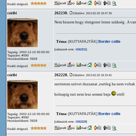
Kiváló dolgozó
262230.
csiribi
Elküldve: 2013-02-20 18:47:30
Nem hiszem hogy röntgenre lenne szükség . A var
Téma:
[KUTYAFAJTÁK]
Border collie
[válaszok erre:
]
#262231
Tagság: 2002-12-10 00:00:00
Tagszám: #590
Hozzászólások: 5928
Kiváló dolgozó
262228.
csiribi
Elküldve: 2013-02-20 18:19:45
szerintem szövet duzzanat ,esetleg ha nem voltak 
holnapig tuti nem lesz semmi baja
ettől
Téma:
[KUTYAFAJTÁK]
Border collie
Tagság: 2002-12-10 00:00:00
Tagszám: #590
Hozzászólások: 5928
[válaszok erre:
]
#262229
Kiváló dolgozó