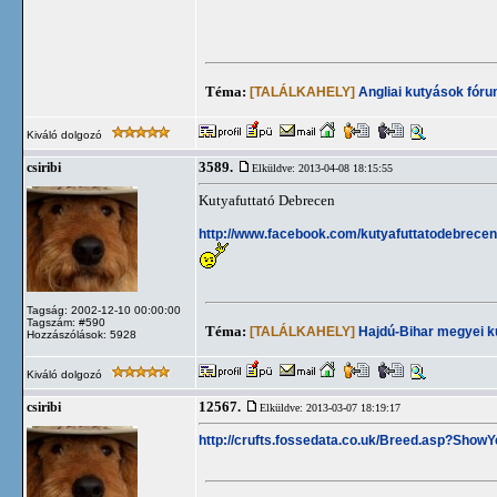
Téma:
[TALÁLKAHELY]
Angliai kutyások fór
Kiváló dolgozó
3589.
csiribi
Elküldve: 2013-04-08 18:15:55
Kutyafuttató Debrecen
http://www.facebook.com/kutyafuttatodebrecen
Tagság: 2002-12-10 00:00:00
Tagszám: #590
Téma:
[TALÁLKAHELY]
Hajdú-Bihar megyei k
Hozzászólások: 5928
Kiváló dolgozó
12567.
csiribi
Elküldve: 2013-03-07 18:19:17
http://crufts.fossedata.co.uk/Breed.asp?Sh