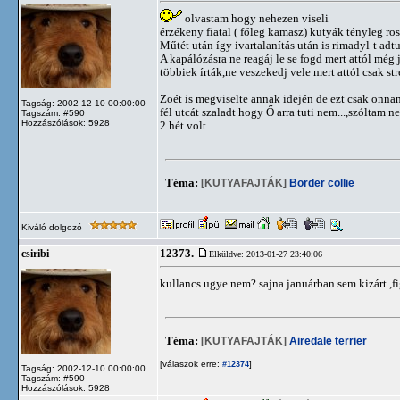
olvastam hogy nehezen viseli
érzékeny fiatal ( főleg kamasz) kutyák tényleg ro
Műtét után így ivartalanítás után is rimadyl-t ad
A kapálózásra ne reagáj le se fogd mert attól még 
többiek írták,ne veszekedj vele mert attól csak str
Zoét is megviselte annak idején de ezt csak onna
Tagság: 2002-12-10 00:00:00
fél utcát szaladt hogy Ő arra tuti nem...,szóltam 
Tagszám: #590
Hozzászólások: 5928
2 hét volt.
Téma:
[KUTYAFAJTÁK]
Border collie
Kiváló dolgozó
12373.
csiribi
Elküldve: 2013-01-27 23:40:06
kullancs ugye nem? sajna januárban sem kizárt ,f
Téma:
[KUTYAFAJTÁK]
Airedale terrier
[válaszok erre:
]
#12374
Tagság: 2002-12-10 00:00:00
Tagszám: #590
Hozzászólások: 5928