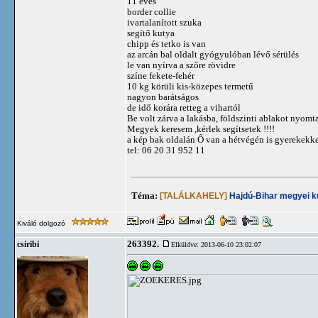
11 éves
border collie
ivartalanított szuka
segítő kutya
chipp és tetko is van
az arcán bal oldalt gyógyulóban lévő sérülés
le van nyírva a szőre rövidre
színe fekete-fehér
10 kg körüli kis-közepes termetű
nagyon barátságos
de idő korára retteg a vihartól
Be volt zárva a lakásba, földszinti ablakot nyomta 
Megyek keresem ,kérlek segítsetek !!!!
a kép bak oldalán Ő van a hétvégén is gyerekekk
tel: 06 20 31 952 11
Téma:
[TALÁLKAHELY]
Hajdú-Bihar megyei k
Kiváló dolgozó
263392.
csiribi
Elküldve: 2013-06-10 23:02:07