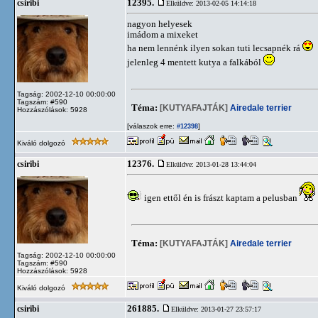
12395.
csiribi
Elküldve: 2013-02-05 14:14:18
nagyon helyesek
imádom a mixeket
ha nem lennénk ilyen sokan tuti lecsapnék rá
jelenleg 4 mentett kutya a falkából
Tagság: 2002-12-10 00:00:00
Tagszám: #590
Téma:
[KUTYAFAJTÁK]
Airedale terrier
Hozzászólások: 5928
[válaszok erre:
]
#12398
Kiváló dolgozó
12376.
csiribi
Elküldve: 2013-01-28 13:44:04
igen ettől én is frászt kaptam a pelusban
Téma:
[KUTYAFAJTÁK]
Airedale terrier
Tagság: 2002-12-10 00:00:00
Tagszám: #590
Hozzászólások: 5928
Kiváló dolgozó
261885.
csiribi
Elküldve: 2013-01-27 23:57:17