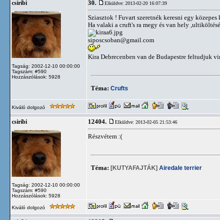
30.
csiribi
Elküldve: 2013-02-20 16:07:39
Sziasztok ! Fuvart szeretnék keresni egy közepes
Ha valaki a cruft's ra megy és van hely ,ultikölté
siposcsoban@gmail.com
Kira Debrecenben van de Budapestre feltudjuk vi
Tagság: 2002-12-10 00:00:00
Tagszám: #590
Hozzászólások: 5928
Téma:
Crufts
Kiváló dolgozó
12404.
csiribi
Elküldve: 2013-02-05 21:53:46
Részvétem :(
Téma:
[KUTYAFAJTÁK]
Airedale terrier
Tagság: 2002-12-10 00:00:00
Tagszám: #590
Hozzászólások: 5928
Kiváló dolgozó