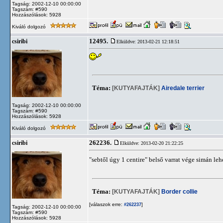
Tagság: 2002-12-10 00:00:00
Tagszám: #590
Hozzászólások: 5928
Kiváló dolgozó
12495.
csiribi
Elküldve: 2013-02-21 12:18:51
Téma:
[KUTYAFAJTÁK]
Airedale terrier
Tagság: 2002-12-10 00:00:00
Tagszám: #590
Hozzászólások: 5928
Kiváló dolgozó
262236.
csiribi
Elküldve: 2013-02-20 21:22:25
"sebtől úgy 1 centire" belső varrat vége simán le
Téma:
[KUTYAFAJTÁK]
Border collie
[válaszok erre:
]
#262237
Tagság: 2002-12-10 00:00:00
Tagszám: #590
Hozzászólások: 5928