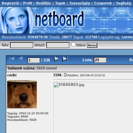
Regisztrál
:: Profil
:: Beállítás
:: Tagok
:: Szavazógép
:: Csoportok
:: Segítség
Hozzászólások:
9504079/30
Témák:
20677
Tagok:
113768
Legújabb tag:
carme
Név:
Jelszó:
Eltárol
Lista:
K
/ 238
Találatok száma:
5928 üzenet
3590.
csiribi
Elküldve: 2013-06-10 23:02:55
Tagság: 2002-12-10 00:00:00
Tagszám: #590
Hozzászólások: 5928