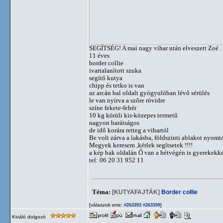
SEGÍTSÉG! A mai nagy vihar után elveszett Zoé .
11 éves
border collie
ivartalanított szuka
segítő kutya
chipp és tetko is van
az arcán bal oldalt gyógyulóban lévő sérülés
le van nyírva a szőre rövidre
színe fekete-fehér
10 kg körüli kis-közepes termetű
nagyon barátságos
de idő korára retteg a vihartól
Be volt zárva a lakásba, földszinti ablakot nyomta 
Megyek keresem ,kérlek segítsetek !!!!
a kép bak oldalán Ő van a hétvégén is gyerekekk
tel: 06 20 31 952 11
Téma:
[KUTYAFAJTÁK]
Border collie
[válaszok erre:
]
#263393
#263399
Kiváló dolgozó