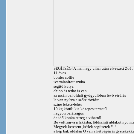
SEGÍTSÉG! A mai nagy vihar után elveszett Zoé .
11 éves
border collie
ivartalanított szuka
segítő kutya
chipp és tetko is van
az arcán bal oldalt gyógyulóban lévő sérülés
le van nyírva a szőre rövidre
színe fekete-fehér
10 kg körüli kis-közepes termetű
nagyon barátságos
de idő korára retteg a vihartól
Be volt zárva a lakásba, földszinti ablakot nyomta 
Megyek keresem ,kérlek segítsetek !!!!
a kép bak oldalán Ő van a hétvégén is gyerekekk