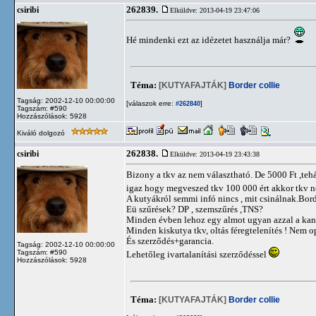
262839.
csiribi
Elküldve: 2013-04-19 23:47:06
Hé mindenki ezt az idézetet használja már?
Téma:
[KUTYAFAJTÁK]
Border collie
Tagság: 2002-12-10 00:00:00
[válaszok erre:
]
#262840
Tagszám: #590
Hozzászólások: 5928
Kiváló dolgozó
262838.
csiribi
Elküldve: 2013-04-19 23:43:38
Bizony a tkv az nem választható. De 5000 Ft ,teh
igaz hogy megveszed tkv 100 000 ért akkor tkv 
A kutyákról semmi infó nincs , mit csinálnak.Bord
Eü szűrések? DP , szemszűrés ,TNS?
Minden évben lehoz egy almot ugyan azzal a kanna
Minden kiskutya tkv, oltás féregtelenítés ! Nem o
És szerződés+garancia.
Tagság: 2002-12-10 00:00:00
Tagszám: #590
Lehetőleg ivartalanítási szerződéssel
Hozzászólások: 5928
Téma:
[KUTYAFAJTÁK]
Border collie