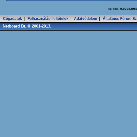
Az oldal
0.0268208
Cégadatok
|
Felhasználási feltételek
|
Adatvédelem
|
Általános Fórum Sz
Netboard Bt. © 2001-2013.