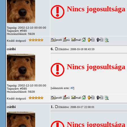
Nincs jogosultsága
Tagság: 2002-12-10 00:00:00
Tagszám: #590
Hozzászólások: 5928
Kiváló dolgozó
6.
csiribi
Elküldve: 2008-10-18 08:43:59
Nincs jogosultsága
Tagság: 2002-12-10 00:00:00
[válaszok erre:
]
#7
Tagszám: #590
Hozzászólások: 5928
Kiváló dolgozó
1.
csiribi
Elküldve: 2008-10-17 22:00:01
Nincs jogosultsága