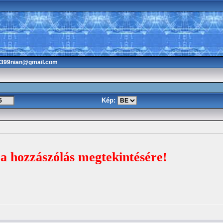
3399nian@gmail.com
Kép:
 a hozzászólás megtekintésére!