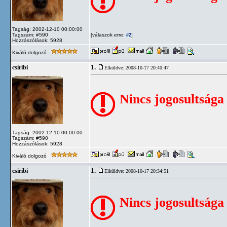
Tagság: 2002-12-10 00:00:00
Tagszám: #590
[válaszok erre:
]
#2
Hozzászólások: 5928
Kiváló dolgozó
1.
csiribi
Elküldve: 2008-10-17 20:40:47
Nincs jogosultsága
Tagság: 2002-12-10 00:00:00
Tagszám: #590
Hozzászólások: 5928
Kiváló dolgozó
1.
csiribi
Elküldve: 2008-10-17 20:34:51
Nincs jogosultsága