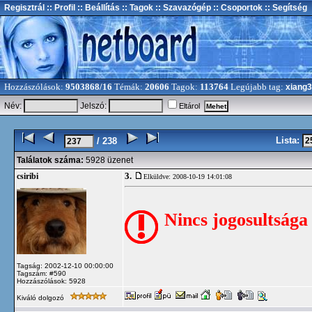
Regisztrál
:: Profil
:: Beállítás
:: Tagok
:: Szavazógép
:: Csoportok
:: Segítség
Hozzászólások:
9503868/16
Témák:
20606
Tagok:
113764
Legújabb tag:
xiang
Név:
Jelszó:
Eltárol
Lista:
/ 238
Találatok száma:
5928 üzenet
3.
csiribi
Elküldve: 2008-10-19 14:01:08
Nincs jogosultsága
Tagság: 2002-12-10 00:00:00
Tagszám: #590
Hozzászólások: 5928
Kiváló dolgozó