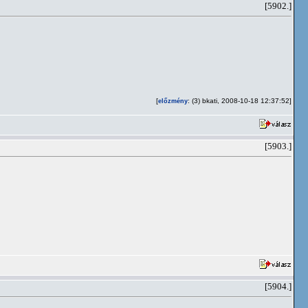
[5902.]
[
: (3) bkati, 2008-10-18 12:37:52]
előzmény
[5903.]
[5904.]