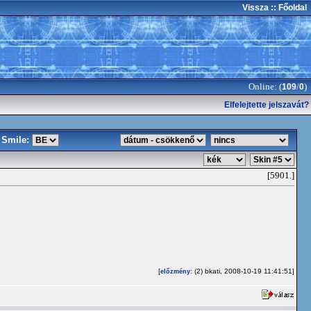
Vissza
:: Főoldal
Online: (
/
)
109
0
Elfelejtette jelszavát?
Smile:
[5901.]
[
: (2) bkati, 2008-10-19 11:41:51]
előzmény