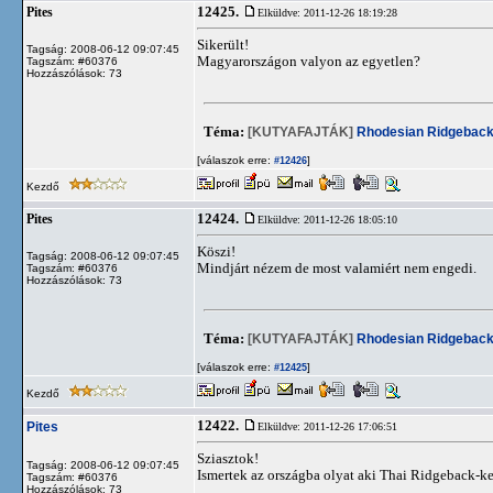
12425.
Pites
Elküldve: 2011-12-26 18:19:28
Sikerült!
Tagság: 2008-06-12 09:07:45
Magyarországon valyon az egyetlen?
Tagszám: #60376
Hozzászólások: 73
Téma:
[KUTYAFAJTÁK]
Rhodesian Ridgebac
[válaszok erre:
]
#12426
Kezdő
12424.
Pites
Elküldve: 2011-12-26 18:05:10
Köszi!
Tagság: 2008-06-12 09:07:45
Mindjárt nézem de most valamiért nem engedi.
Tagszám: #60376
Hozzászólások: 73
Téma:
[KUTYAFAJTÁK]
Rhodesian Ridgebac
[válaszok erre:
]
#12425
Kezdő
12422.
Pites
Elküldve: 2011-12-26 17:06:51
Sziasztok!
Tagság: 2008-06-12 09:07:45
Ismertek az országba olyat aki Thai Ridgeback-kel 
Tagszám: #60376
Hozzászólások: 73