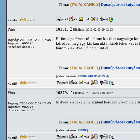
Téma:
[TALÁLKAHELY]
Dunaújvárosi kutyáso
Kezdő
10381.
Pites
Elküldve: 2013-02-03 19:42:23
Eltünt a garázssorról három kis foxi nagyságu kut
Tagság: 2008-06-12 09:07:45
külsővel meg egy kis kan aki inkább fehér kevés 
Tagszám: #60376
Hozzászólások: 73
három kiskutya 1.5 hete tünt el.
Téma:
[TALÁLKAHELY]
Dunaújvárosi kutyáso
[válaszok erre:
]
#10382
#10383
#10384
Kezdő
10379.
Pites
Elküldve: 2013-02-03 18:20:42
Milyen kis fekete ha szabad kérdezni?Nem véletle
Tagság: 2008-06-12 09:07:45
Tagszám: #60376
Hozzászólások: 73
Téma:
[TALÁLKAHELY]
Dunaújvárosi kutyáso
[válaszok erre:
]
#10380
Kezdő