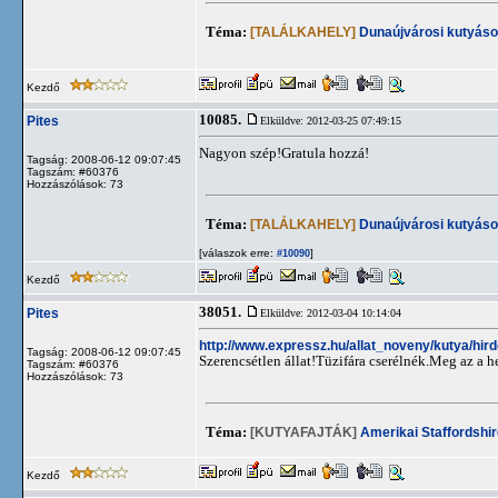
Téma:
[TALÁLKAHELY]
Dunaújvárosi kutyáso
Kezdő
10085.
Pites
Elküldve: 2012-03-25 07:49:15
Nagyon szép!Gratula hozzá!
Tagság: 2008-06-12 09:07:45
Tagszám: #60376
Hozzászólások: 73
Téma:
[TALÁLKAHELY]
Dunaújvárosi kutyáso
[válaszok erre:
]
#10090
Kezdő
38051.
Pites
Elküldve: 2012-03-04 10:14:04
http://www.expressz.hu/allat_noveny/kutya/hir
Tagság: 2008-06-12 09:07:45
Szerencsétlen állat!Tüzifára cserélnék.Meg az a he
Tagszám: #60376
Hozzászólások: 73
Téma:
[KUTYAFAJTÁK]
Amerikai Staffordshir
Kezdő