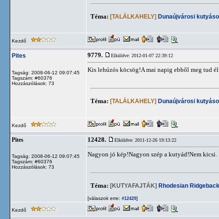
Téma:
[TALÁLKAHELY]
Dunaújvárosi kutyáso
Kezdő
9779.
Pites
Elküldve: 2012-01-07 22:39:12
Kis lehúzós köcsög!A mai napig ebből meg tud éln
Tagság: 2008-06-12 09:07:45
Tagszám: #60376
Hozzászólások: 73
Téma:
[TALÁLKAHELY]
Dunaújvárosi kutyáso
Kezdő
12428.
Pites
Elküldve: 2011-12-26 19:13:22
Nagyon jó kép!Nagyon szép a kutyád!Nem kicsi.
Tagság: 2008-06-12 09:07:45
Tagszám: #60376
Hozzászólások: 73
Téma:
[KUTYAFAJTÁK]
Rhodesian Ridgebac
[válaszok erre:
]
#12429
Kezdő