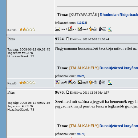
Téma:
[KUTYAFAJTÁK]
Rhodesian Ridgebac
[válaszok erre:
]
#12423
Kezdő
9724.
Pites
Elküldve: 2011-12-18 21:50:44
Nagymamám hosszúszőrű tacskója mikor ellet az 
Tagság: 2008-06-12 09:07:45
Tagszám: #60376
Hozzászólások: 73
Téma:
[TALÁLKAHELY]
Dunaújvárosi kutyáso
[válaszok erre:
]
#9725
Kezdő
9676.
Pites
Elküldve: 2011-12-08 08:41:57
Szerinted mit szólna a jegyző ha bemennék egy li
Tagság: 2008-06-12 09:07:45
jegyzőnek majd pont ez lessz a legkisebb gondja.
Tagszám: #60376
Hozzászólások: 73
Téma:
[TALÁLKAHELY]
Dunaújvárosi kutyáso
[válaszok erre:
]
#9678