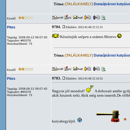
Téma:
[TALÁLKAHELY]
Dunaújvárosi kutyáso
Kezdő
9784.
Pites
Elküldve: 2012-01-08 22:12:15
Köszönjük szépen a számot.Mentve
Tagság: 2008-06-12 09:07:45
Tagszám: #60376
Hozzászólások: 73
Téma:
[TALÁLKAHELY]
Dunaújvárosi kutyáso
Kezdő
9783.
Pites
Elküldve: 2012-01-08 22:10:55
Tagság: 2008-06-12 09:07:45
Nagyon jól mondod!
A dobozait amibe gyűjt
Tagszám: #60376
akik hisznek neki.Akik még nem ismerik.De előbb
Hozzászólások: 73
kutyabegyűjtő.