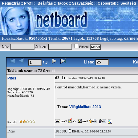
Regisztrál
:: Profil
:: Beállítás
:: Tagok
:: Szavazógép
:: Csoportok
:: Segítség
Hozzászólások:
9504051/2
Témák:
20671
Tagok:
113768
Legújabb tag:
carmen
Név:
Jelszó:
Eltárol
Lista:
Ké
/ 3
Találatok száma:
73 üzenet
63.
Pites
Elküldve: 2013-05-19 08:44:10
Fentről második,harmadik német vizsla.
Tagság: 2008-06-12 09:07:45
Tagszám: #60376
Hozzászólások: 73
Téma:
Világkiállítás 2013
Kezdő
10388.
Pites
Elküldve: 2013-02-03 21:28:54