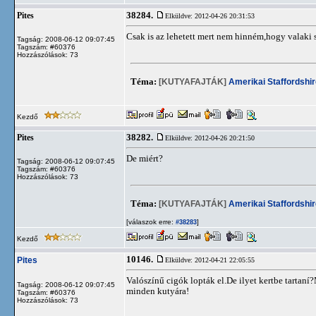
38284.
Pites
Elküldve: 2012-04-26 20:31:53
Csak is az lehetett mert nem hinném,hogy valaki s
Tagság: 2008-06-12 09:07:45
Tagszám: #60376
Hozzászólások: 73
Téma:
[KUTYAFAJTÁK]
Amerikai Staffordshir
Kezdő
38282.
Pites
Elküldve: 2012-04-26 20:21:50
De miért?
Tagság: 2008-06-12 09:07:45
Tagszám: #60376
Hozzászólások: 73
Téma:
[KUTYAFAJTÁK]
Amerikai Staffordshir
[válaszok erre:
]
#38283
Kezdő
10146.
Pites
Elküldve: 2012-04-21 22:05:55
Valószínű cigók lopták el.De ilyet kertbe tarta
Tagság: 2008-06-12 09:07:45
minden kutyára!
Tagszám: #60376
Hozzászólások: 73