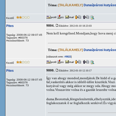
Téma:
[TALÁLKAHELY]
Dunaújvárosi kutyáso
Kezdő
9804.
Pites
Elküldve: 2012-01-10 18:23:03
Nem kell kersgélned.Mondjam,hogy hova menj cím 
Tagság: 2008-06-12 09:07:45
Tagszám: #60376
Hozzászólások: 73
Téma:
[TALÁLKAHELY]
Dunaújvárosi kutyáso
[válaszok erre:
]
#9822
Kezdő
9800.
Pites
Elküldve: 2012-01-10 12:10:17
Így van ahogy mondod,mondjátok.De hidd el a ga
Tagság: 2008-06-12 09:07:45
fal,vaskerítés akkor is időről-időre kiszökik.Vis
Tagszám: #60376
Hozzászólások: 73
kutyával vagy még akkor se megy oda.Ahogy mon
volna.Visszavitte volna és a gazdát leszedte voln
duma.Beotottuk,féregtelenítettük,elhelyeztük,id
foglakozzatok ő se foglalkozik senkivel.És vigyá