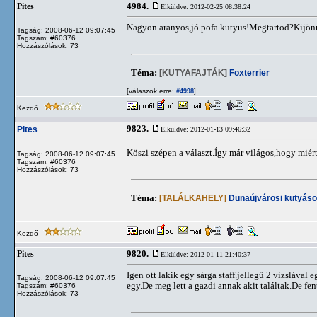
4984.
Pites
Elküldve: 2012-02-25 08:38:24
Nagyon aranyos,jó pofa kutyus!Megtartod?Kijön
Tagság: 2008-06-12 09:07:45
Tagszám: #60376
Hozzászólások: 73
Téma:
[KUTYAFAJTÁK]
Foxterrier
[válaszok erre:
]
#4998
Kezdő
9823.
Pites
Elküldve: 2012-01-13 09:46:32
Köszi szépen a választ.Így már világos,hogy mié
Tagság: 2008-06-12 09:07:45
Tagszám: #60376
Hozzászólások: 73
Téma:
[TALÁLKAHELY]
Dunaújvárosi kutyáso
Kezdő
9820.
Pites
Elküldve: 2012-01-11 21:40:37
Igen ott lakik egy sárga staff.jellegű 2 vizslával
Tagság: 2008-06-12 09:07:45
egy.De meg lett a gazdi annak akit találtak.De fent
Tagszám: #60376
Hozzászólások: 73