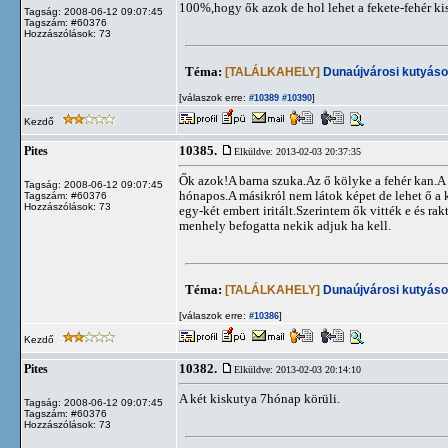
100%,hogy ők azok de hol lehet a fekete-fehér ki
Tagság: 2008-06-12 09:07:45
Tagszám: #60376
Hozzászólások: 73
Téma:
[TALÁLKAHELY]
Dunaújvárosi kutyáso
[válaszok erre:
]
#10389
#10390
Kezdő
10385.
Pites
Elküldve: 2013-02-03 20:37:35
Ők azok!A barna szuka.Az ő kölyke a fehér kan.A s
Tagság: 2008-06-12 09:07:45
hónapos.A másikról nem látok képet de lehet ő a
Tagszám: #60376
Hozzászólások: 73
egy-két embert iritált.Szerintem ők vitték e és ra
menhely befogatta nekik adjuk ha kell.
Téma:
[TALÁLKAHELY]
Dunaújvárosi kutyáso
[válaszok erre:
]
#10386
Kezdő
10382.
Pites
Elküldve: 2013-02-03 20:14:10
A két kiskutya 7hónap körüli.
Tagság: 2008-06-12 09:07:45
Tagszám: #60376
Hozzászólások: 73