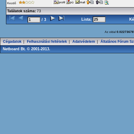
Kezdő
Találatok száma:
73
Lista:
Ké
/ 3
Az oldal
0.02273678
Cégadatok
|
Felhasználási feltételek
|
Adatvédelem
|
Általános Fórum Sz
Netboard Bt. © 2001-2013.