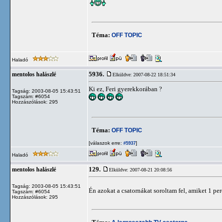
Téma:
OFF TOPIC
Haladó
5936.
mentolos halászlé
Elküldve: 2007-08-22 18:51:34
Ki ez, Feri gyerekkorában ?
Tagság: 2003-08-05 15:43:51
Tagszám: #6054
Hozzászólások: 295
Téma:
OFF TOPIC
[válaszok erre:
]
#5937
Haladó
129.
mentolos halászlé
Elküldve: 2007-08-21 20:08:56
Tagság: 2003-08-05 15:43:51
Én azokat a csatornákat soroltam fel, amiket 1 pe
Tagszám: #6054
Hozzászólások: 295