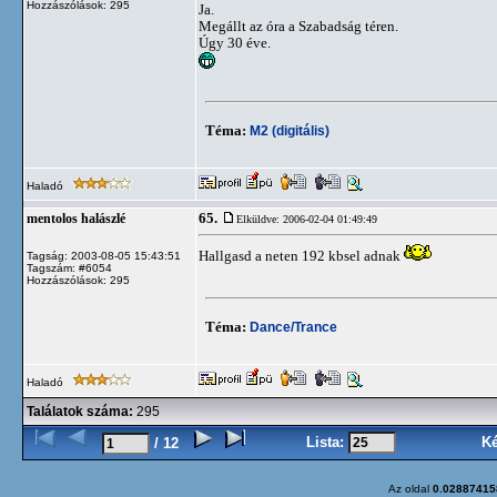
Hozzászólások: 295
Ja.
Megállt az óra a Szabadság téren.
Úgy 30 éve.
Téma:
M2 (digitális)
Haladó
65.
mentolos halászlé
Elküldve: 2006-02-04 01:49:49
Hallgasd a neten 192 kbsel adnak
Tagság: 2003-08-05 15:43:51
Tagszám: #6054
Hozzászólások: 295
Téma:
Dance/Trance
Haladó
Találatok száma:
295
Lista:
K
/ 12
Az oldal
0.02887415