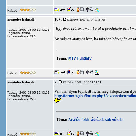
Haladó
187.
mentolos halászlé
Elküldve: 2007-01-14 11:54:06
"Egy éves időtartamon belül a produkció által me
Tagság: 2003-08-05 15:43:51
Tagszám: #6054
Hozzászólások: 295
Az milyen aranyos lesz, ha minden hétvégén az or
Téma:
MTV Hungary
Haladó
2.
mentolos halászlé
Elküldve: 2006-12-30 21:21:24
Van már ilyen topik itt is, ha meg kifejezetten ily
Tagság: 2003-08-05 15:43:51
http://forum.sg.hu/forum.php3?azonosito=radi
Tagszám: #6054
Hozzászólások: 295
Téma:
Analóg földi rádióadások vétele
Haladó