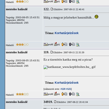
Haladó
122.
mentolos halászlé
Elküldve: 2007-09-15 22:40:41
Idáig a magyar jelzéseket használták...
Tagság: 2003-08-05 15:43:51
Tagszám: #6054
Hozzászólások: 295
Téma:
Korhatárjelzések
Haladó
119.
mentolos halászlé
Elküldve: 2007-09-15 22:35:39
Ez a tizenötös karika meg mi a picsa?
Tagság: 2003-08-05 15:43:51
Tagszám: #6054
Hozzászólások: 295
Téma:
Korhatárjelzések
[válaszok erre:
]
#120
#121
Haladó
34919.
mentolos halászlé
Elküldve: 2007-08-22 20:41:04