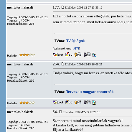
177.
mentolos halászlé
Elküldve: 2006-12-27 13:33:12
Ezt a portot iszonyatosan elba@ták, pár hete még 
Tagság: 2003-08-05 15:43:51
Tagszám: #6054
sem stimmel minden, mert kétszer annyi ideig töl
Hozzászólások: 295
Téma:
TV újságok
[válaszok erre:
]
#178
Haladó
254.
mentolos halászlé
Elküldve: 2006-12-15 16:06:25
Tudja valaki, hogy mi lesz ez az Anettka féle ötös
Tagság: 2003-08-05 15:43:51
Tagszám: #6054
Hozzászólások: 295
Téma:
Tervezett magyar csatornák
Haladó
54.
mentolos halászlé
Elküldve: 2006-12-03 17:26:18
Szerintem ti mind rosszindulatúak vagytok!
Tagság: 2003-08-05 15:43:51
A karika kell, sőt én még jobban láthatóvá tenné
Tagszám: #6054
Hozzászólások: 295
Éljen a karikatévé!