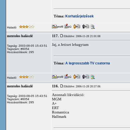
Téma:
Korhatárjelzések
Haladó
117.
mentolos halászlé
Elküldve: 2006-11-28 21:01:08
Jaj, a Jetixet lehagytam
Tagság: 2003-08-05 15:43:51
Tagszám: #6054
Hozzászólások: 295
Téma:
A legrosszabb TV csatorna
Haladó
116.
mentolos halászlé
Elküldve: 2006-11-28 20:57:06
Azonnali likvidáció:
Tagság: 2003-08-05 15:43:51
MGM
Tagszám: #6054
Hozzászólások: 295
A+
ERT
Romantica
Hallmark