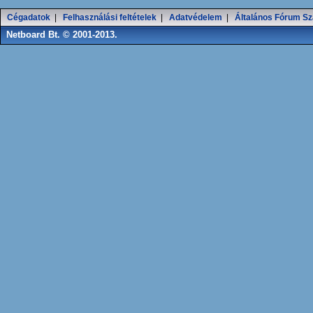
Cégadatok
|
Felhasználási feltételek
|
Adatvédelem
|
Általános Fórum Sz
Netboard Bt. © 2001-2013.