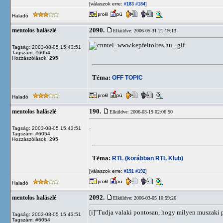
[válaszok erre:
]
#183
#184
Haladó
2090.
mentolos halászlé
Elküldve: 2006-05-31 21:19:13
Tagság: 2003-08-05 15:43:51
Tagszám: #6054
Hozzászólások: 295
Téma:
OFF TOPIC
Haladó
190.
mentolos halászlé
Elküldve: 2006-03-19 02:06:50
.
Tagság: 2003-08-05 15:43:51
Tagszám: #6054
Hozzászólások: 295
Téma:
RTL (korábban RTL Klub)
[válaszok erre:
]
#191
#192
Haladó
2092.
mentolos halászlé
Elküldve: 2006-03-05 10:59:26
[i]"Tudja valaki pontosan, hogy milyen muszaki p
Tagság: 2003-08-05 15:43:51
Tagszám: #6054