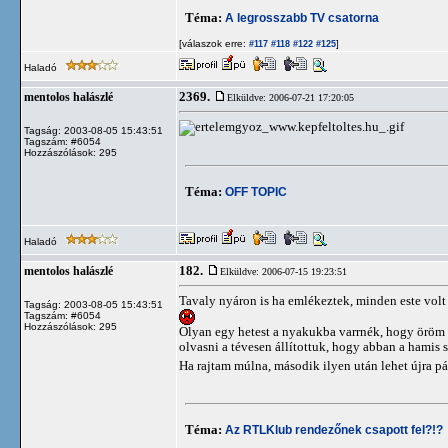
Téma:
A legrosszabb TV csatorna
[válaszok erre:
]
#117
#118
#122
#125
Haladó
2369.
mentolos halászlé
Elküldve: 2006-07-21 17:20:05
Tagság: 2003-08-05 15:43:51
Tagszám: #6054
Hozzászólások: 295
Téma:
OFF TOPIC
Haladó
182.
mentolos halászlé
Elküldve: 2006-07-15 19:23:51
Tavaly nyáron is ha emlékeztek, minden este volt e
Tagság: 2003-08-05 15:43:51
Tagszám: #6054
Hozzászólások: 295
Olyan egy hetest a nyakukba varrnék, hogy öröm l
olvasni a tévesen állítottuk, hogy abban a hamis s
Ha rajtam múlna, második ilyen után lehet újra pá
Téma:
Az RTLKlub rendezőnek csapott fel?!?