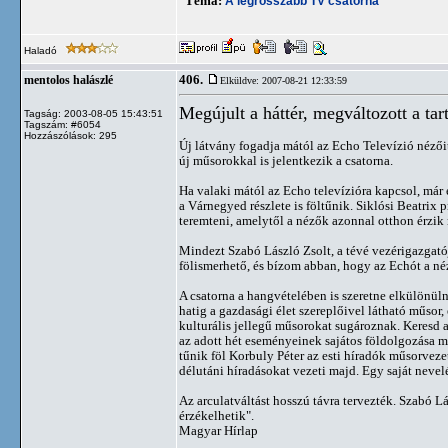
Téma:
A legrosszabb TV csatorna
Haladó
406.
mentolos halászlé
Elküldve: 2007-08-21 12:33:59
Megújult a háttér, megváltozott a ta
Tagság: 2003-08-05 15:43:51
Tagszám: #6054
Hozzászólások: 295
Új látvány fogadja mától az Echo Televízió nézőit
új műsorokkal is jelentkezik a csatorna.
Ha valaki mától az Echo televízióra kapcsol, már e
a Várnegyed részlete is föltűnik. Siklósi Beatri
teremteni, amelytől a nézők azonnal otthon érzik 
Mindezt Szabó László Zsolt, a tévé vezérigazgatój
fölismerhető, és bízom abban, hogy az Echót a né
A csatorna a hangvételében is szeretne elkülönüln
hatig a gazdasági élet szereplőivel látható műsor
kulturális jellegű műsorokat sugároznak. Keresd 
az adott hét eseményeinek sajátos földolgozása mel
tűnik föl Korbuly Péter az esti híradók műsorvezet
délutáni híradásokat vezeti majd. Egy saját nevelé
Az arculatváltást hosszú távra tervezték. Szabó L
érzékelhetik".
Magyar Hírlap