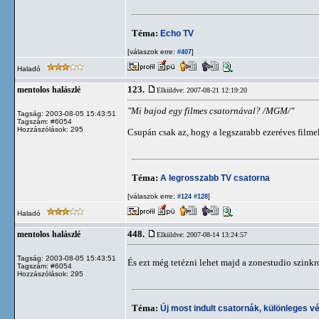
Téma:
Echo TV
[válaszok erre:
]
#407
Haladó
123.
mentolos halászlé
Elküldve: 2007-08-21 12:19:20
"Mi bajod egy filmes csatornával? /MGM/"
Tagság: 2003-08-05 15:43:51
Tagszám: #6054
Hozzászólások: 295
Csupán csak az, hogy a legszarabb ezeréves filmek
Téma:
A legrosszabb TV csatorna
[válaszok erre:
]
#124
#128
Haladó
448.
mentolos halászlé
Elküldve: 2007-08-14 13:24:57
Tagság: 2003-08-05 15:43:51
És ezt még tetézni lehet majd a zonestudio szink
Tagszám: #6054
Hozzászólások: 295
Téma:
Új most indult csatornák, különleges vé