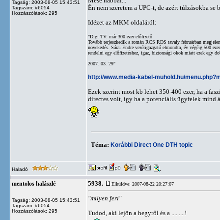
Mese habbal...
Tagság: 2003-08-05 15:43:51
Én nem szeretem a UPC-t, de azért túlzásokba se
Tagszám: #6054
Hozzászólások: 295
Idézet az MKM oldaláról:
"Digi TV: már 300 ezer előfizető
Tovább terjeszkedik a román RCS RDS tavaly februárban megjelent D
növekedés. Sárai Endre vezérigazgató elmondta, év végéig 500 ezerre
rendelni egy előfizetéshez, igaz, biztonsági okok miatt ezek egy d
2007. 03. 29"
http://www.media-kabel-muhold.hu/menu.php?m
Ezek szerint most kb lehet 350-400 ezer, ha a fas
directes volt, így ha a potenciális ügyfelek mind
Téma:
Korábbi Direct One DTH topic
Haladó
5938.
mentolos halászlé
Elküldve: 2007-08-22 20:27:07
"milyen feri"
Tagság: 2003-08-05 15:43:51
Tagszám: #6054
Hozzászólások: 295
Tudod, aki lejön a hegyről és a .... ....!