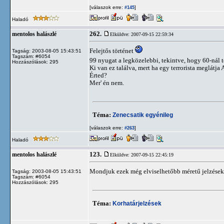
[válaszok erre:
]
#145
Haladó
262.
mentolos halászlé
Elküldve: 2007-09-15 22:59:34
Felejtős történet
Tagság: 2003-08-05 15:43:51
Tagszám: #6054
99 nyugat a legközelebbi, tekintve, hogy 60-nál 
Hozzászólások: 295
Ki van ez találva, mert ha egy terrorista meglátja 
Érted?
Mer' én nem.
Téma:
Zenecsatik egyénileg
[válaszok erre:
]
#263
Haladó
123.
mentolos halászlé
Elküldve: 2007-09-15 22:45:19
Mondjuk ezek még elviselhetőbb méretű jelzések.
Tagság: 2003-08-05 15:43:51
Tagszám: #6054
Hozzászólások: 295
Téma:
Korhatárjelzések