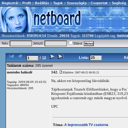
Regisztrál
:: Profil
:: Beállítás
:: Tagok
:: Szavazógép
:: Csoportok
:: Segítség
Hozzászólások:
9503914/14
Témák:
20616
Tagok:
113766
Legújabb tag:
batist
Név:
Jelszó:
Eltárol
Lista:
K
/ 12
Találatok száma:
295 üzenet
142.
mentolos halászlé
Elküldve: 2007-09-25 00:05:21
Na, akkor ezt központilag likvidálták:
Tagság: 2003-08-05 15:43:51
Tagszám: #6054
Hozzászólások: 295
Tájékoztatjuk Tisztelt Előfizetőinket, hogy a Fi
Központi Fejállomás kínálatában (ESB23, 319,25
igyekszünk a csatornát egy másik magyar nyelvű 
UPC
Téma:
A legrosszabb TV csatorna