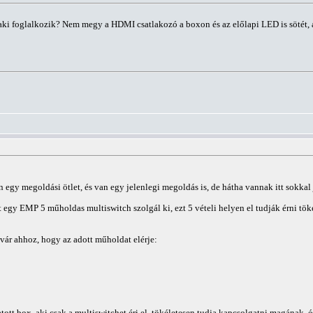
 aki foglalkozik? Nem megy a HDMI csatlakozó a boxon és az előlapi LED is sötét,
egy megoldási ötlet, és van egy jelenlegi megoldás is, de hátha vannak itt sokkal 
egy EMP 5 műholdas multiswitch szolgál ki, ezt 5 vételi helyen el tudják érni tök
 vár ahhoz, hogy az adott műholdat elérje:
ott box, aki csak a multiswitchet éri el, tökéletesen tudja kapcsolgatni magának, é