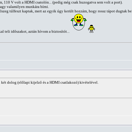
em, 110 V volt a HDMI csatolón... (pedig még csak huzogatva sem volt a port).
vagy valamilyen munkára bírni.
alszeg túlfeszt kaptak, mert az egyik úgy került hozzám, hogy rossz tápot dugtak be
teli időszakot, aztán hívom a biztosítót...
 két dolog (előlapi kijelző és a HDMI csatlakozó) kivételével.