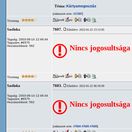
Téma:
Kártyamegosztás
[válaszok erre:
]
#17287
Törzstag
7607.
Sasfioka
Elküldve: 2022-01-22 13:13:05
Tagság: 2003-09-14 12:46:44
Tagszám: #6575
Nincs jogosultsága
Hozzászólások: 562
Törzstag
7603.
Sasfioka
Elküldve: 2022-01-22 06:50:09
Tagság: 2003-09-14 12:46:44
Tagszám: #6575
Nincs jogosultsága
Hozzászólások: 562
[válaszok erre:
]
#7604
#7605
#7605