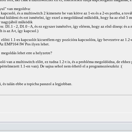
nyul" van megoldva:
 kapcsoló, és a multiswitch 2 kimenete be van kötve az 1-es és a 2-es portba, a tov
tud küldeni és ezt ismételni, így ezzel a megoldással működik, hogy ha az első 5 mű
or nagyjából működik
n: D1.1 - 2, D1.0 - A, és ez egyszer ismételve, így elérem, hogy az első diseqc és a 
 is az A-t, így kapcsol.)
előtti 1.1-es kapcsolót kicserélem egy pozícióra kapcsolóra, így bevezetve az 1.2-e
t. Az EMP164 IW Pos ilyen lehet.
megoldás lehet erre a helyzetre?
ó van a multiswitch előtt, ez tudna 1.2-t is, és a probléma megoldódna, de ehhez
lapértelmezett 1.1-en van). De sajna sehol nem érhető el a programozóeszköz :(
, és talán ebbe a topicba passzol a legjobban.