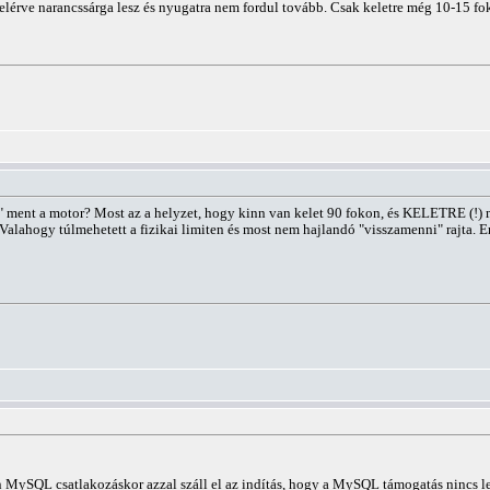
elérve narancssárga lesz és nyugatra nem fordul tovább. Csak keletre még 10-15 foko
gé" ment a motor? Most az a helyzet, hogy kinn van kelet 90 fokon, és KELETRE (!) m
. Valahogy túlmehetett a fizikai limiten és most nem hajlandó "visszamenni" rajta. E
n MySQL csatlakozáskor azzal száll el az indítás, hogy a MySQL támogatás nincs le