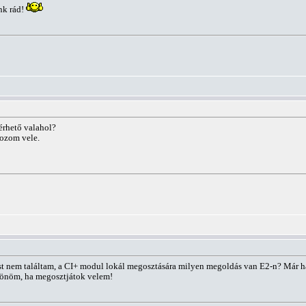
nk rád!
érhető valahol?
kozom vele.
ást nem találtam, a CI+ modul lokál megosztására milyen megoldás van E2-n? Már
zönöm, ha megosztjátok velem!