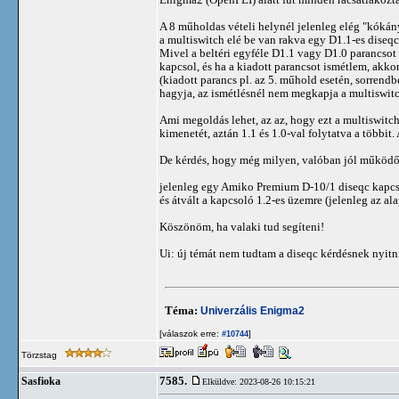
A 8 műholdas vételi helynél jelenleg elég "kóká
a multiswitch elé be van rakva egy D1.1-es diseqc
Mivel a beltéri egyféle D1.1 vagy D1.0 parancsot 
kapcsol, és ha a kiadott parancsot ismétlem, akk
(kiadott parancs pl. az 5. műhold esetén, sorrendbe
hagyja, az ismétlésnél nem megkapja a multiswitch
Ami megoldás lehet, az az, hogy ezt a multiswitch 
kimenetét, aztán 1.1 és 1.0-val folytatva a többi
De kérdés, hogy még milyen, valóban jól működő 
jelenleg egy Amiko Premium D-10/1 diseqc kapcsol
és átvált a kapcsoló 1.2-es üzemre (jelenleg az a
Köszönöm, ha valaki tud segíteni!
Ui: új témát nem tudtam a diseqc kérdésnek nyitni
Téma:
Univerzális Enigma2
[válaszok erre:
]
#10744
Törzstag
7585.
Sasfioka
Elküldve: 2023-08-26 10:15:21