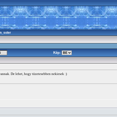
n_soler
Kép:
vannak. De lehet, hogy tüzetesebben nekiesek :)