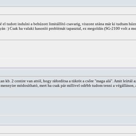
 el tudott indulni a behúzott limitállító csavarig, viszont utána már ki tudtam húzni 
yán :) Csak ha valaki hasonló problémát tapasztal, ez megoldás (SG-2100 volt a mo
 kb. 2 centire van attól, hogy ráfordítsa a tükröt a csőre "maga alá". Amit leírtál 
nnyire módosítható, mert ha csak pár millivel odébb tudom tenni a végálláson, akk