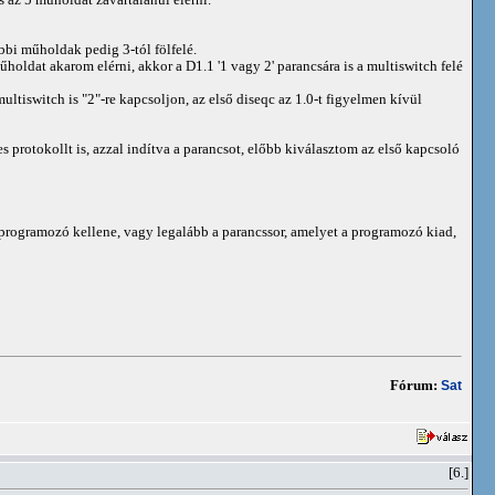
ábbi műholdak pedig 3-tól fölfelé.
holdat akarom elérni, akkor a D1.1 '1 vagy 2' parancsára is a multiswitch felé
multiswitch is "2"-re kapcsoljon, az első diseqc az 1.0-t figyelmen kívül
s protokollt is, azzal indítva a parancsot, előbb kiválasztom az első kapcsoló
 programozó kellene, vagy legalább a parancssor, amelyet a programozó kiad,
Fórum:
Sat
[6.]