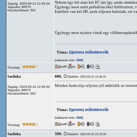
Nekem egy hét alatt két H7 járt így, aztán rámért
Tagság: 2003-09-14 12:46:44
Úgyhogy most azért próbálom őket feléleszteni, 
Tagszám: #6575
Hozzászólások: 562
Emellett van két H9, azok teljesen halottak, ott v
Úgyhogy most nyáron várok egy villámcsapásokkal 
Téma:
Zgemma műholdvevők
[válaszok erre:
]
#609
Törzstag
606.
Sasfioka
Elküldve: 2025-03-22 15:46:55
Minden funkciója teljesen jól működik az érintett
Tagság: 2003-09-14 12:46:44
Tagszám: #6575
Hozzászólások: 562
Téma:
Zgemma műholdvevők
[válaszok erre:
]
#608
Törzstag
599.
Sasfioka
Elküldve: 2025-03-20 23:29:59