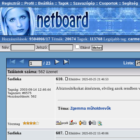
Regisztrál
:: Profil
:: Beállítás
:: Tagok
:: Szavazógép
:: Csoportok
:: Segítség
Hozzászólások:
9504066/17
Témák:
20674
Tagok:
113768
Legújabb tag:
carme
Név:
Jelszó:
Eltárol
Lista:
/ 23
Találatok száma:
562 üzenet
610.
Sasfioka
Elküldve: 2025-03-25 21:46:53
A biztosítékokat átnéztem, elvileg azok rendben 
Tagság: 2003-09-14 12:46:44
Tagszám: #6575
Hozzászólások: 562
Téma:
Zgemma műholdvevők
Törzstag
607.
Sasfioka
Elküldve: 2025-03-22 15:49:06