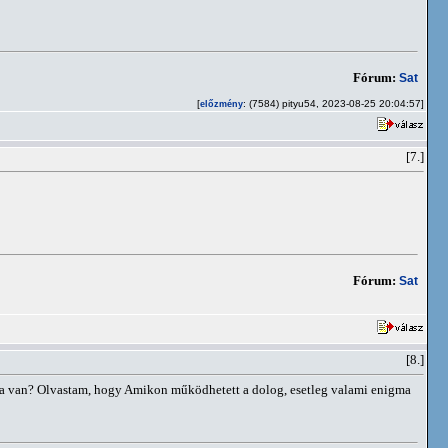
Fórum:
Sat
[
: (7584) pityu54, 2023-08-25 20:04:57]
előzmény
[7.]
Fórum:
Sat
[8.]
 ha van? Olvastam, hogy Amikon működhetett a dolog, esetleg valami enigma