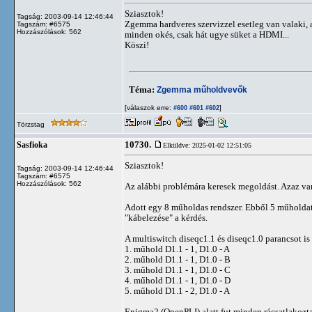
Sziasztok!
Tagság: 2003-09-14 12:46:44
Zgemma hardveres szervizzel esetleg van valaki,
Tagszám: #6575
Hozzászólások: 562
minden okés, csak hát ugye süket a HDMI...
Köszi!
Téma:
Zgemma műholdvevők
[válaszok erre:
]
#600
#601
#602
Törzstag
10730.
Sasfioka
Elküldve: 2025-01-02 12:51:05
Sziasztok!
Tagság: 2003-09-14 12:46:44
Tagszám: #6575
Hozzászólások: 562
Az alábbi problémára keresek megoldást. Azaz van 
Adott egy 8 műholdas rendszer. Ebből 5 műholdat 
"kábelezése" a kérdés.
A multiswitch diseqc1.1 és diseqc1.0 parancsot is
1. műhold D1.1 - 1, D1.0 - A
2. műhold D1.1 - 1, D1.0 - B
3. műhold D1.1 - 1, D1.0 - C
4. műhold D1.1 - 1, D1.0 - D
5. műhold D1.1 - 2, D1.0 - A
Enigma2 (OpenPLI) alatt fut minden rácsatlakoztat