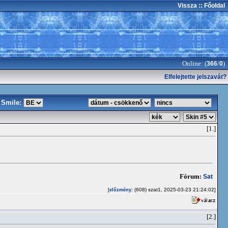
Vissza
:: Főoldal
Online: (
/
)
366
0
Elfelejtette jelszavát?
Smile:
[1.]
Fórum:
Sat
[
: (608) szat1, 2025-03-23 21:24:02]
előzmény
[2.]