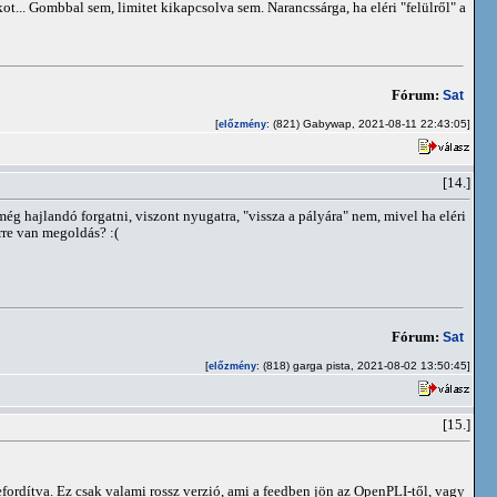
t... Gombbal sem, limitet kikapcsolva sem. Narancssárga, ha eléri "felülről" a
Fórum:
Sat
[
: (821) Gabywap, 2021-08-11 22:43:05]
előzmény
[14.]
ég hajlandó forgatni, viszont nyugatra, "vissza a pályára" nem, mivel ha eléri
rre van megoldás? :(
Fórum:
Sat
[
: (818) garga pista, 2021-08-02 13:50:45]
előzmény
[15.]
fordítva. Ez csak valami rossz verzió, ami a feedben jön az OpenPLI-től, vagy