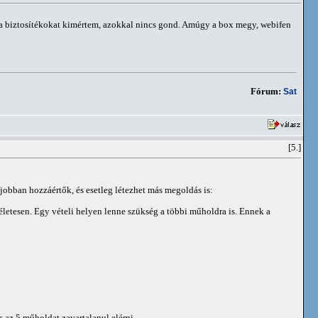
 a biztosítékokat kimértem, azokkal nincs gond. Amúgy a box megy, webifen
Fórum:
Sat
[5.]
jobban hozzáértők, és esetleg létezhet más megoldás is:
életesen. Egy vételi helyen lenne szükség a többi műholdra is. Ennek a
s az 5 műholdat zavartalanul elérni.