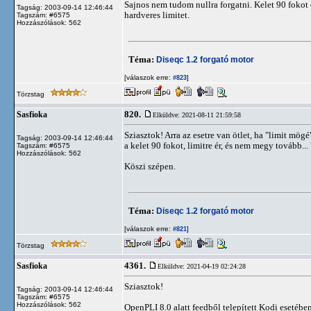
Sajnos nem tudom nullra forgatni. Kelet 90 fokot 
Tagság: 2003-09-14 12:46:44
hardveres limitet.
Tagszám: #6575
Hozzászólások: 562
Téma:
Diseqc 1.2 forgató motor
[válaszok erre:
]
#823
Törzstag
820.
Sasfioka
Elküldve: 2021-08-11 21:59:58
Sziasztok! Arra az esetre van ötlet, ha "limit mö
Tagság: 2003-09-14 12:46:44
a kelet 90 fokot, limitre ér, és nem megy tovább..
Tagszám: #6575
Hozzászólások: 562
Köszi szépen.
Téma:
Diseqc 1.2 forgató motor
[válaszok erre:
]
#821
Törzstag
4361.
Sasfioka
Elküldve: 2021-04-19 02:24:28
Sziasztok!
Tagság: 2003-09-14 12:46:44
Tagszám: #6575
Hozzászólások: 562
OpenPLI 8.0 alatt feedből telepített Kodi esetébe