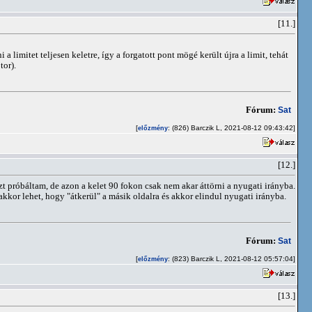
[11.]
a limitet teljesen keletre, így a forgatott pont mögé került újra a limit, tehát
tor).
Fórum:
Sat
[
: (826) Barczik L, 2021-08-12 09:43:42]
előzmény
[12.]
azt próbáltam, de azon a kelet 90 fokon csak nem akar áttörni a nyugati irányba.
or lehet, hogy "átkerül" a másik oldalra és akkor elindul nyugati irányba.
Fórum:
Sat
[
: (823) Barczik L, 2021-08-12 05:57:04]
előzmény
[13.]