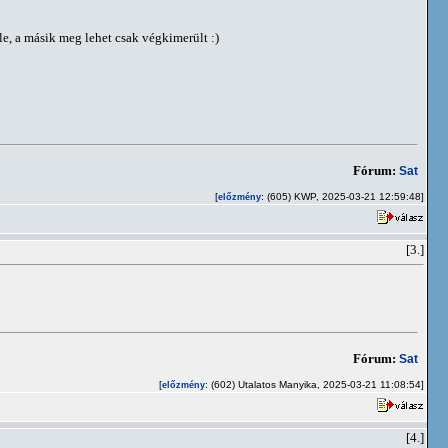
le, a másik meg lehet csak végkimerült :)
Fórum:
Sat
[
: (605) KWP, 2025-03-21 12:59:48]
előzmény
[3.]
Fórum:
Sat
[
: (602) Utalatos Manyika, 2025-03-21 11:08:54]
előzmény
[4.]