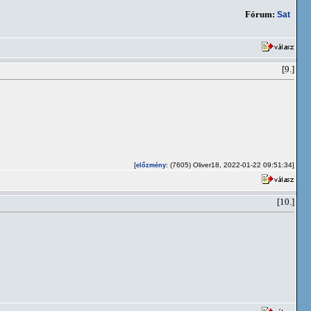
Fórum:
Sat
[9.]
[
: (7605) Oliver18, 2022-01-22 09:51:34]
előzmény
[10.]