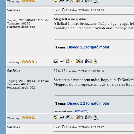
Törzstag
827.
Sasfioka
Elküldve: 2021-08-12 10:38:33
Meg lett a megoldás:
Tagság: 2003-09-14 12:46:44
A fizikai limitet behúztam középre, így nyugat felé
Tagszám: #6575
Hozzászólások: 562
akadálytalanul mehetett tovább most már a jó pál
Téma:
Diseqc 1.2 forgató motor
Törzstag
824.
Sasfioka
Elküldve: 2021-08-12 08:18:56
Szerintem a motor sem tudta, hogy tud :D Konkrétan
Tagság: 2003-09-14 12:46:44
Megpróbálom, megnézem, hogy a hardveres limit me
Tagszám: #6575
Hozzászólások: 562
Téma:
Diseqc 1.2 forgató motor
[válaszok erre:
]
#825
#826
Törzstag
822.
Sasfioka
Elküldve: 2021-08-11 23:53:27