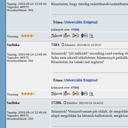
Köszönöm, hogy mindig számíthatok/számíthatu
Tagság: 2003-09-14 12:46:44
Tagszám: #6575
Hozzászólások: 562
Téma:
Univerzális Enigma2
[válaszok erre:
]
#7586
Törzstag
7583.
Sasfioka
Elküldve: 2023-08-25 19:59:57
Sziasztok! "jól működő" encoding.conf esetleg el
Tagság: 2003-09-14 12:46:44
Soha nem sikerül tökéletesre, bármennyit próbál
Tagszám: #6575
Hozzászólások: 562
Köszönöm, ha valaki tud segíteni!
Téma:
Univerzális Enigma2
[válaszok erre:
]
#7584
Törzstag
17286.
Sasfioka
Elküldve: 2022-02-24 14:44:53
Sziasztok! Visszaolvastam pár oldalt, de megold
Tagság: 2003-09-14 12:46:44
alapú megoldást ha láttatok-hallottatok, megkös
Tagszám: #6575
Hozzászólások: 562