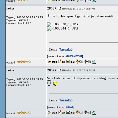
Haladó
28587.
Fokos
Elküldve: 2010-03-27 15:54:09
Álom 4,5 hónapos. Úgy néz ki jó helyre került.
Tagság: 2008-12-09 19:53:15
Tagszám: #66541
Hozzászólások: 217
Téma:
Társalgó
[válaszok erre:
]
#28588
#28597
Haladó
28577.
Fokos
Elküldve: 2010-03-27 11:38:26
Szia Gáborkoma! Utólag neked is boldog névnap
Tagság: 2008-12-09 19:53:15
Tagszám: #66541
Hozzászólások: 217
Téma:
Társalgó
[válaszok erre:
]
#28578
Haladó