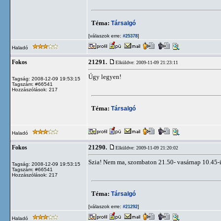
Téma:
Társalgó
[válaszok erre:
]
#25378
Haladó
21291.
Fokos
Elküldve: 2009-11-09 21:23:11
Úgy legyen!
Tagság: 2008-12-09 19:53:15
Tagszám: #66541
Hozzászólások: 217
Téma:
Társalgó
Haladó
21290.
Fokos
Elküldve: 2009-11-09 21:20:02
Szia! Nem ma, szombaton 21.50- vasárnap 10.45-i
Tagság: 2008-12-09 19:53:15
Tagszám: #66541
Hozzászólások: 217
Téma:
Társalgó
[válaszok erre:
]
#21292
Haladó