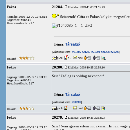
21284.
Fokos
Elküldve: 2009-11-09 21:15:43
Sziasztok! Cifra és Fokos kölykei megszület
Tagság: 2008-12-09 19:53:15
Tagszám: #66541
Hozzászólások: 217
Téma:
Társalgó
[válaszok erre:
]
#21286
#21287
#21294
#21295
#21298
Haladó
20280.
Fokos
Elküldve: 2009-10-25 22:59:10
Szia! Utólag is boldog névnapot!
Tagság: 2008-12-09 19:53:15
Tagszám: #66541
Hozzászólások: 217
Téma:
Társalgó
[válaszok erre:
]
#20281
Haladó
20279.
Fokos
Elküldve: 2009-10-25 22:53:23
Szia! Nem igazán értem mit akarsz. Ha nem vagy j
Tagság: 2008-12-09 19:53:15