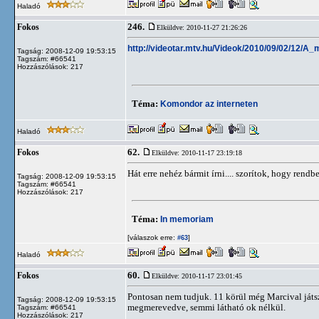
Haladó
246.
Fokos
Elküldve: 2010-11-27 21:26:26
http://videotar.mtv.hu/Videok/2010/09/02/12
Tagság: 2008-12-09 19:53:15
Tagszám: #66541
Hozzászólások: 217
Téma:
Komondor az interneten
Haladó
62.
Fokos
Elküldve: 2010-11-17 23:19:18
Hát erre nehéz bármit írni.... szorítok, hogy rendb
Tagság: 2008-12-09 19:53:15
Tagszám: #66541
Hozzászólások: 217
Téma:
In memoriam
[válaszok erre:
]
#63
Haladó
60.
Fokos
Elküldve: 2010-11-17 23:01:45
Pontosan nem tudjuk. 11 körül még Marcival játszo
Tagság: 2008-12-09 19:53:15
megmerevedve, semmi látható ok nélkül.
Tagszám: #66541
Hozzászólások: 217