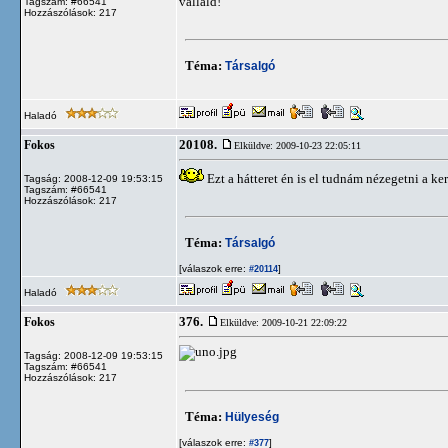
vállald!
Tagszám: #66541
Hozzászólások: 217
Téma:
Társalgó
Haladó
20108.
Fokos
Elküldve: 2009-10-23 22:05:11
Ezt a hátteret én is el tudnám nézegetni a ke
Tagság: 2008-12-09 19:53:15
Tagszám: #66541
Hozzászólások: 217
Téma:
Társalgó
[válaszok erre:
]
#20114
Haladó
376.
Fokos
Elküldve: 2009-10-21 22:09:22
Tagság: 2008-12-09 19:53:15
Tagszám: #66541
Hozzászólások: 217
Téma:
Hülyeség
[válaszok erre:
]
#377