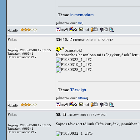
Téma:
In memoriam
[válaszok erre:
]
#61
Haladó
35646.
Fokos
Elküldve: 2010-11-17 22:54:12
Sziasztok!
Tagság: 2008-12-09 19:53:15
Tagszám: #66541
Karchaszhoz hasonlóan mi is "egykutyások" lettün
Hozzászólások: 217
Téma:
Társalgó
[válaszok erre:
]
#35647
Haladó
58.
Fokos
Elküldve: 2010-11-17 22:47:50
Sajnos távozott tőlünk Cifra kutyánk, januárban l
Tagság: 2008-12-09 19:53:15
Tagszám: #66541
Hozzászólások: 217