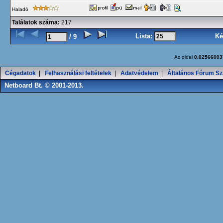
Haladó
Találatok száma:
217
Lista:
Ké
/ 9
Az oldal
0.02566003
Cégadatok
|
Felhasználási feltételek
|
Adatvédelem
|
Általános Fórum Sz
Netboard Bt. © 2001-2013.