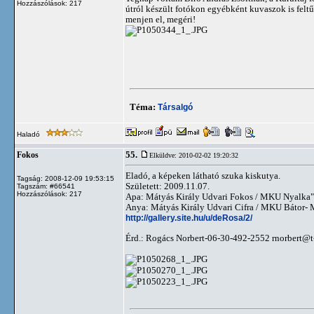
Hozzászólások: 217
útról készült fotókon egyébként kuvaszok is felt
menjen el, megéri!
Téma:
Társalgó
Haladó
55.
Fokos
Elküldve: 2010-02-02 19:20:32
Eladó, a képeken látható szuka kiskutya.
Tagság: 2008-12-09 19:53:15
Született: 2009.11.07.
Tagszám: #66541
Hozzászólások: 217
Apa: Mátyás Király Udvari Fokos / MKU Nyalka
Anya: Mátyás Király Udvari Cifra / MKU Bátor-
http://gallery.site.hu/u/deRosa/2/
Érd.: Rogács Norbert-06-30-492-2552
rnorbert@t