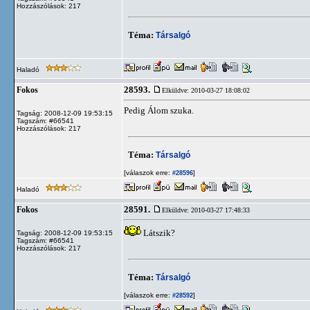
Hozzászólások: 217
Téma:
Társalgó
Haladó
28593.
Fokos
Elküldve: 2010-03-27 18:08:02
Pedig Álom szuka.
Tagság: 2008-12-09 19:53:15
Tagszám: #66541
Hozzászólások: 217
Téma:
Társalgó
[válaszok erre:
]
#28596
Haladó
28591.
Fokos
Elküldve: 2010-03-27 17:48:33
Látszik?
Tagság: 2008-12-09 19:53:15
Tagszám: #66541
Hozzászólások: 217
Téma:
Társalgó
[válaszok erre:
]
#28592