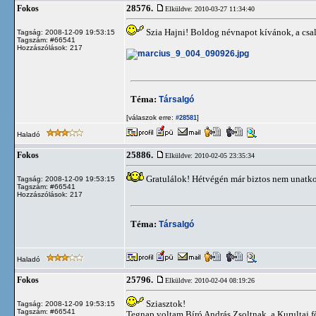
28576.
Fokos
Elküldve: 2010-03-27 11:34:40
Szia Hajni! Boldog névnapot kívánok, a cs
Tagság: 2008-12-09 19:53:15
Tagszám: #66541
Hozzászólások: 217
Téma:
Társalgó
[válaszok erre:
]
#28581
Haladó
25886.
Fokos
Elküldve: 2010-02-05 23:35:34
Gratulálok! Hétvégén már biztos nem unatkoz
Tagság: 2008-12-09 19:53:15
Tagszám: #66541
Hozzászólások: 217
Téma:
Társalgó
Haladó
25796.
Fokos
Elküldve: 2010-02-04 08:19:26
Sziasztok!
Tagság: 2008-12-09 19:53:15
Tagszám: #66541
Tegnap voltam Bíró András Zsoltnak, a Kurultaj f