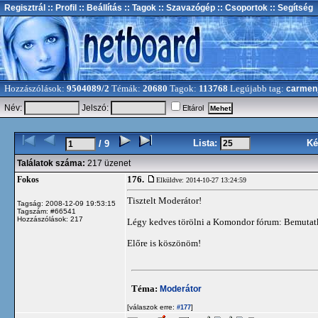
Regisztrál
:: Profil
:: Beállítás
:: Tagok
:: Szavazógép
:: Csoportok
:: Segítség
Hozzászólások:
9504089/2
Témák:
20680
Tagok:
113768
Legújabb tag:
carmen
Név:
Jelszó:
Eltárol
Lista:
Ké
/ 9
Találatok száma:
217 üzenet
176.
Fokos
Elküldve: 2014-10-27 13:24:59
Tisztelt Moderátor!
Tagság: 2008-12-09 19:53:15
Tagszám: #66541
Hozzászólások: 217
Légy kedves törölni a Komondor fórum: Bemutatko
Előre is köszönöm!
Téma:
Moderátor
[válaszok erre:
]
#177