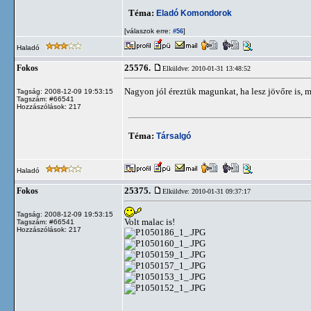
Téma:
Eladó Komondorok
[válaszok erre:
]
#56
Haladó
25576.
Fokos
Elküldve: 2010-01-31 13:48:52
Nagyon jól éreztük magunkat, ha lesz jövőre is,
Tagság: 2008-12-09 19:53:15
Tagszám: #66541
Hozzászólások: 217
Téma:
Társalgó
Haladó
25375.
Fokos
Elküldve: 2010-01-31 09:37:17
Tagság: 2008-12-09 19:53:15
Volt malac is!
Tagszám: #66541
Hozzászólások: 217