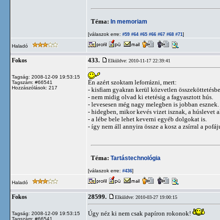
Téma:
In memoriam
[válaszok erre:
]
#59
#64
#65
#66
#67
#68
#71
Haladó
433.
Fokos
Elküldve: 2010-11-17 22:39:41
Tagság: 2008-12-09 19:53:15
Én azért szoktam leforrázni, mert:
Tagszám: #66541
Hozzászólások: 217
- kisfiam gyakran kerül közvetlen összeköttetésbe
- nem midig olvad ki etetésig a fagyasztott hús.
- levesesen még nagy melegben is jobban esznek.
- hidegben, mikor kevés vizet isznak, a húslevet 
- a lébe bele lehet keverni egyéb dolgokat is.
- így nem áll annyira össze a kosz a zsírral a pof
Téma:
Tartástechnológia
[válaszok erre:
]
#436
Haladó
28599.
Fokos
Elküldve: 2010-03-27 19:00:15
Úgy néz ki nem csak papíron rokonok!
Tagság: 2008-12-09 19:53:15
Tagszám: #66541