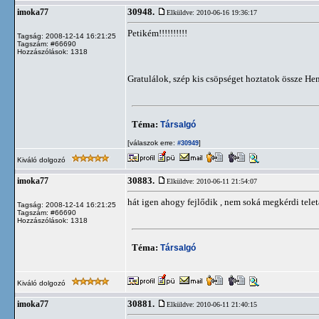
30948.
imoka77
Elküldve: 2010-06-16 19:36:17
Petikém!!!!!!!!!!
Tagság: 2008-12-14 16:21:25
Tagszám: #66690
Hozzászólások: 1318
Gratulálok, szép kis csöpséget hoztatok össze 
Téma:
Társalgó
[válaszok erre:
]
#30949
Kiváló dolgozó
30883.
imoka77
Elküldve: 2010-06-11 21:54:07
hát igen ahogy fejlődik , nem soká megkérdi telet
Tagság: 2008-12-14 16:21:25
Tagszám: #66690
Hozzászólások: 1318
Téma:
Társalgó
Kiváló dolgozó
30881.
imoka77
Elküldve: 2010-06-11 21:40:15