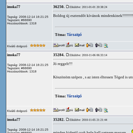
36250.
imoka77
Elküldve: 2011-01-01 20:38:24
Boldog új esztendőt kívánok mindenkinek!!!!!!!!!!!!
Tagság: 2008-12-14 16:21:25
Tagszám: #66690
Hozzászólások: 1318
Téma:
Társalgó
Kiváló dolgozó
35284.
imoka77
Elküldve: 2010-11-06 06:33:14
Jó reggelt!!!
Tagság: 2008-12-14 16:21:25
Tagszám: #66690
Hozzászólások: 1318
Köszönöm szépen , s az isten éltessen Téged is ut
Téma:
Társalgó
Kiváló dolgozó
35282.
imoka77
Elküldve: 2010-11-05 21:21:44
Tagság: 2008-12-14 16:21:25
minden kiderül csak bele kell vetnem magam.....
Tagszám: #66690