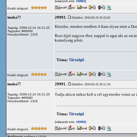
[válaszok erre:
]
#30861
Kiváló dolgozó
29993.
imoka77
Elküldve: 2010-05-10 20:23:02
Köszike, minden rendben A fiam olyan mint a Dur
Tagság: 2008-12-14 16:21:25
Tagszám: #66690
Hozzászólások: 1318
Rozi éjjel nagyon éber, nappal is ugat aki az utc
komolyság jeleit.
Téma:
Társalgó
Kiváló dolgozó
29991.
imoka77
Elküldve: 2010-05-10 20:11:50
Tudja akicsi mikor kell a cél egyenesbe venni az 
Tagság: 2008-12-14 16:21:25
Tagszám: #66690
Hozzászólások: 1318
Téma:
Társalgó
[válaszok erre:
]
#29992
Kiváló dolgozó