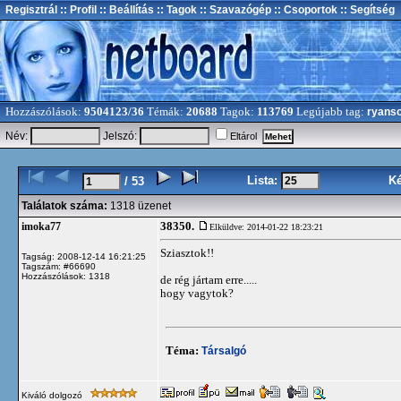
Regisztrál
:: Profil
:: Beállítás
:: Tagok
:: Szavazógép
:: Csoportok
:: Segítség
Hozzászólások:
9504123/36
Témák:
20688
Tagok:
113769
Legújabb tag:
ryans
Név:
Jelszó:
Eltárol
Lista:
K
/ 53
Találatok száma:
1318 üzenet
38350.
imoka77
Elküldve: 2014-01-22 18:23:21
Sziasztok!!
Tagság: 2008-12-14 16:21:25
Tagszám: #66690
Hozzászólások: 1318
de rég jártam erre.....
hogy vagytok?
Téma:
Társalgó
Kiváló dolgozó