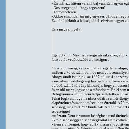
- Én már azt hittem valami baj van. Ez nagyon eg
- Nos, megengedi, hogy tegezzem?
- Természetesen.
- Akkor elmondanám még egyszer: János elhagyta az
Ezután lefeküdt a feleségeddel, elszívott egyet a 
Ez a magyar nyelv!
Egy 70 km/h Max. sebességű útszakaszon, 250 km
futó autós védőbeszéde a bíróságon :
"Tisztelt bíróság, valóban láttam egy fehér alapú, 
amiben a 70-es szám volt, de nem volt semmilyen
Ahogy önök is tudjak, az 1837. július 4-i törvény
a metrikus mértékegység használatára. Továbbá a
65/501 számú törvény kimondja, hogy a hosszúsá
és az idő mértékegysége a másodperc. Én el sem 
Belügyminisztérium nem tartja tiszteletben a Közt
Tehát logikus, hogy ha nincs odaírva a mértékegy
alapértelmezés szerint m/sec- ban értendő. A 70 
sebesség, megfelel 252 km/h-nak. A rendőrök az
sebességgel
autóztam. Nem is vonom kétségbe a rend őreinek 
2km/h sebességgel a sebességkorlát alatt voltam. Í
kérem a bíróságot, hogy adják vissza a jogosítvá
sajnálatos tévedés folytán vettek el a rend éber őre