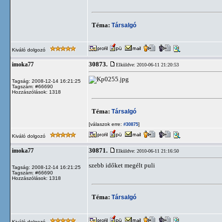
Téma:
Társalgó
Kiváló dolgozó
30873.
imoka77
Elküldve: 2010-06-11 21:20:53
Tagság: 2008-12-14 16:21:25
Tagszám: #66690
Hozzászólások: 1318
Téma:
Társalgó
[válaszok erre:
]
#30875
Kiváló dolgozó
30871.
imoka77
Elküldve: 2010-06-11 21:16:50
szebb időket megélt puli
Tagság: 2008-12-14 16:21:25
Tagszám: #66690
Hozzászólások: 1318
Téma:
Társalgó
Kiváló dolgozó