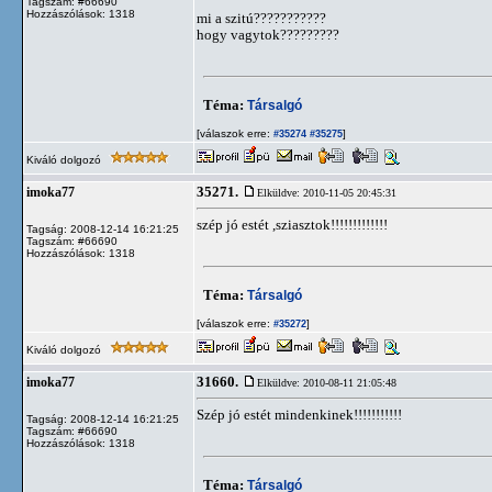
Tagszám: #66690
Hozzászólások: 1318
mi a szitú???????????
hogy vagytok?????????
Téma:
Társalgó
[válaszok erre:
]
#35274
#35275
Kiváló dolgozó
35271.
imoka77
Elküldve: 2010-11-05 20:45:31
szép jó estét ,sziasztok!!!!!!!!!!!!!
Tagság: 2008-12-14 16:21:25
Tagszám: #66690
Hozzászólások: 1318
Téma:
Társalgó
[válaszok erre:
]
#35272
Kiváló dolgozó
31660.
imoka77
Elküldve: 2010-08-11 21:05:48
Szép jó estét mindenkinek!!!!!!!!!!!
Tagság: 2008-12-14 16:21:25
Tagszám: #66690
Hozzászólások: 1318
Téma:
Társalgó