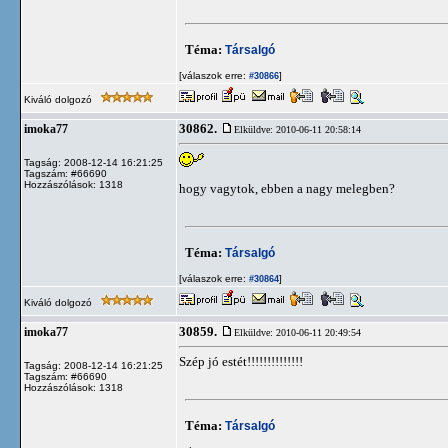
Téma:
Társalgó
[válaszok erre:
]
#30866
Kiváló dolgozó
30862.
imoka77
Elküldve: 2010-06-11 20:58:14
Tagság: 2008-12-14 16:21:25
Tagszám: #66690
Hozzászólások: 1318
hogy vagytok, ebben a nagy melegben?
Téma:
Társalgó
[válaszok erre:
]
#30864
Kiváló dolgozó
30859.
imoka77
Elküldve: 2010-06-11 20:49:54
Szép jó estét!!!!!!!!!!!!!!
Tagság: 2008-12-14 16:21:25
Tagszám: #66690
Hozzászólások: 1318
Téma:
Társalgó