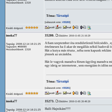
Hozzászólások: 1318
Téma:
Társalgó
[válaszok erre:
]
#35283
Kiváló dolgozó
35280.
imoka77
Elküldve: 2010-11-05 21:10:29
A fiam szeptember óta rendületlenül bölcsödés , e
Tagság: 2008-12-14 16:21:25
értelmesen ha ő akar de megállás nékül hadovál ös
Tagszám: #66690
Hozzászólások: 1318
Hát a kutya más tészta , néha nem kapunk reklá
jönnek az utcánkba.
Hát le vagyok maradva fórum ügyileg maradva min
egy ideig se internetem , sem energiám és időm n
Téma:
Társalgó
[válaszok erre:
]
#35281
Kiváló dolgozó
35273.
imoka77
Elküldve: 2010-11-05 20:49:20
Halli Hajnikám!!!!!
Tagság: 2008-12-14 16:21:25