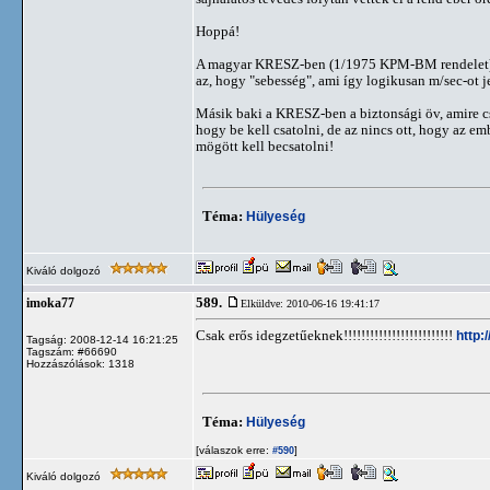
Hoppá!
A magyar KRESZ-ben (1/1975 KPM-BM rendelet) 
az, hogy "sebesség", ami így logikusan m/sec-ot j
Másik baki a KRESZ-ben a biztonsági öv, amire cs
hogy be kell csatolni, de az nincs ott, hogy az em
mögött kell becsatolni!
Téma:
Hülyeség
Kiváló dolgozó
589.
imoka77
Elküldve: 2010-06-16 19:41:17
Csak erős idegzetűeknek!!!!!!!!!!!!!!!!!!!!!!!!!
http
Tagság: 2008-12-14 16:21:25
Tagszám: #66690
Hozzászólások: 1318
Téma:
Hülyeség
[válaszok erre:
]
#590
Kiváló dolgozó