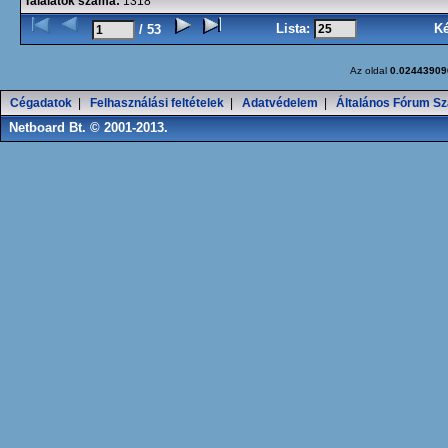
Találatok száma:
1318
Lista:
K
/ 53
Az oldal
0.02443909
Cégadatok
|
Felhasználási feltételek
|
Adatvédelem
|
Általános Fórum Sz
Netboard Bt. © 2001-2013.