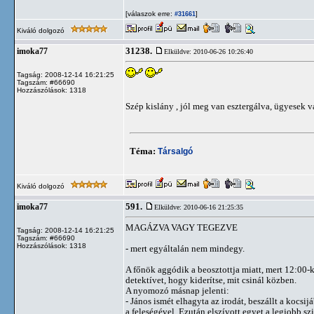
[válaszok erre:
]
#31661
Kiváló dolgozó
31238.
imoka77
Elküldve: 2010-06-26 10:26:40
Tagság: 2008-12-14 16:21:25
Tagszám: #66690
Hozzászólások: 1318
Szép kislány , jól meg van esztergálva, ügyesek vagy
Téma:
Társalgó
Kiváló dolgozó
591.
imoka77
Elküldve: 2010-06-16 21:25:35
MAGÁZVA VAGY TEGEZVE
Tagság: 2008-12-14 16:21:25
Tagszám: #66690
Hozzászólások: 1318
- mert egyáltalán nem mindegy.
A főnök aggódik a beosztottja miatt, mert 12:00-
detektívet, hogy kiderítse, mit csinál közben.
A nyomozó másnap jelenti:
- János ismét elhagyta az irodát, beszállt a kocsij
a feleségével. Ezután elszívott egyet a legjobb szi