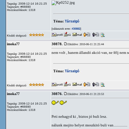
Tagság: 2008-12-14 16:21:25
Tagszám: #66690
Hozzászólások: 1318
Téma:
Társalgó
[válaszok erre:
]
#30882
Kiváló dolgozó
30878.
imoka77
Elküldve: 2010-06-11 21:25:44
nem volt , hanem állandó akció van, ne félj nem so
Tagság: 2008-12-14 16:21:25
Tagszám: #66690
Hozzászólások: 1318
Téma:
Társalgó
Kiváló dolgozó
30876.
imoka77
Elküldve: 2010-06-11 21:23:53
Tagság: 2008-12-14 16:21:25
Tagszám: #66690
Hozzászólások: 1318
Peti nehagyd ki , biztos jó buli lesz.
nálunk mojito helyet moszkitó buli van................