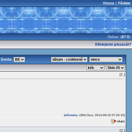
Vissza
:: Főoldal
Online: (
/
)
87
0
Elfelejtette jelszavát?
Smile:
[1.]
[
: (384) Duci, 2014-09-19 07:20:10]
előzmény
[2.]