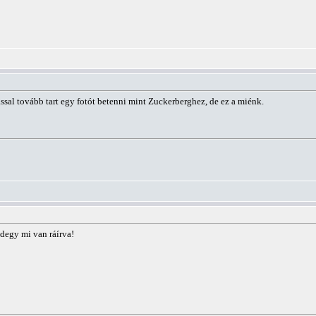
ssal tovább tart egy fotót betenni mint Zuckerberghez, de ez a miénk.
ndegy mi van ráírva!