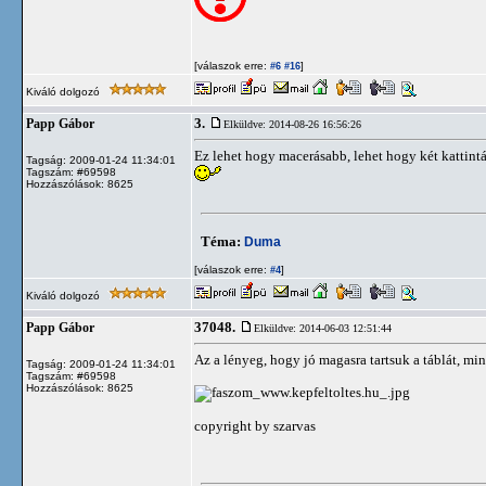
[válaszok erre:
]
#6
#16
Kiváló dolgozó
3.
Papp Gábor
Elküldve: 2014-08-26 16:56:26
Ez lehet hogy macerásabb, lehet hogy két kattintá
Tagság: 2009-01-24 11:34:01
Tagszám: #69598
Hozzászólások: 8625
Téma:
Duma
[válaszok erre:
]
#4
Kiváló dolgozó
37048.
Papp Gábor
Elküldve: 2014-06-03 12:51:44
Az a lényeg, hogy jó magasra tartsuk a táblát, mi
Tagság: 2009-01-24 11:34:01
Tagszám: #69598
Hozzászólások: 8625
copyright by szarvas