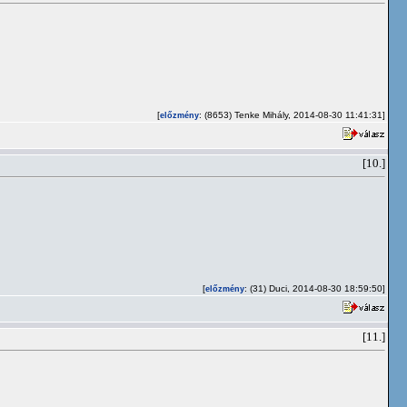
[
: (8653) Tenke Mihály, 2014-08-30 11:41:31]
előzmény
[10.]
[
: (31) Duci, 2014-08-30 18:59:50]
előzmény
[11.]