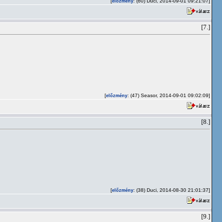
[
: (60) Duci, 2014-09-01 09:21:07]
előzmény
[7.]
[
: (47) Seasor, 2014-09-01 09:02:09]
előzmény
[8.]
[
: (38) Duci, 2014-08-30 21:01:37]
előzmény
[9.]