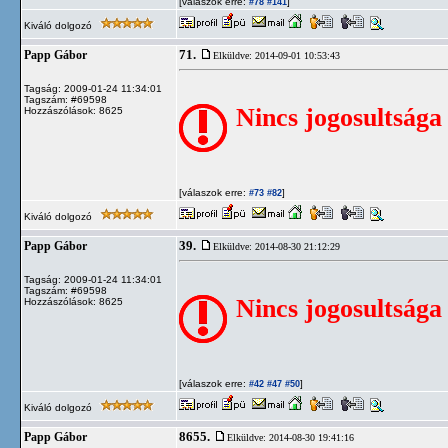
[válaszok erre:
]
#78
#141
Kiváló dolgozó
71.
Papp Gábor
Elküldve: 2014-09-01 10:53:43
Tagság: 2009-01-24 11:34:01
Tagszám: #69598
Nincs jogosultsága
Hozzászólások: 8625
[válaszok erre:
]
#73
#82
Kiváló dolgozó
39.
Papp Gábor
Elküldve: 2014-08-30 21:12:29
Tagság: 2009-01-24 11:34:01
Tagszám: #69598
Nincs jogosultsága
Hozzászólások: 8625
[válaszok erre:
]
#42
#47
#50
Kiváló dolgozó
8655.
Papp Gábor
Elküldve: 2014-08-30 19:41:16