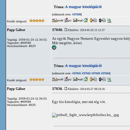
Téma:
A magyar kinológiáról
[válaszok erre:
]
#37049
Kiváló dolgozó
37040.
Papp Gábor
Elküldve: 2014-05-29 21:12:37
Az egyik Nagyon Nemzeti Egyesület nagyon hülye
Tagság: 2009-01-24 11:34:01
Már megérte, köszi.
Tagszám: #69598
Hozzászólások: 8625
Téma:
A magyar kinológiáról
[válaszok erre:
]
#37041
#37042
#37043
#37044
Kiváló dolgozó
37036.
Papp Gábor
Elküldve: 2014-05-27 09:54:26
Tagság: 2009-01-24 11:34:01
Egy kis kinológia, mer má rég vót.
Tagszám: #69598
Hozzászólások: 8625