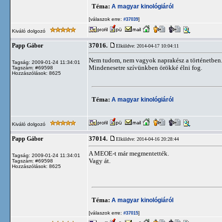
Téma:
A magyar kinológiáról
[válaszok erre:
]
#37039
Kiváló dolgozó
37016.
Papp Gábor
Elküldve: 2014-04-17 10:04:11
Nem tudom, nem vagyok naprakész a történetben
Tagság: 2009-01-24 11:34:01
Mindenesetre szívünkben örökké élni fog.
Tagszám: #69598
Hozzászólások: 8625
Téma:
A magyar kinológiáról
Kiváló dolgozó
37014.
Papp Gábor
Elküldve: 2014-04-16 20:28:44
A MEOE-t már megmentették.
Tagság: 2009-01-24 11:34:01
Vagy át.
Tagszám: #69598
Hozzászólások: 8625
Téma:
A magyar kinológiáról
[válaszok erre:
]
#37015