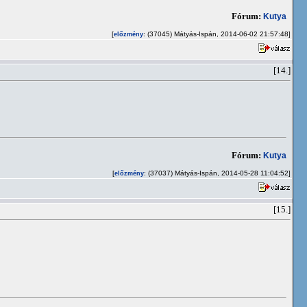
Fórum:
Kutya
[
: (37045) Mátyás-Ispán, 2014-06-02 21:57:48]
előzmény
[14.]
Fórum:
Kutya
[
: (37037) Mátyás-Ispán, 2014-05-28 11:04:52]
előzmény
[15.]