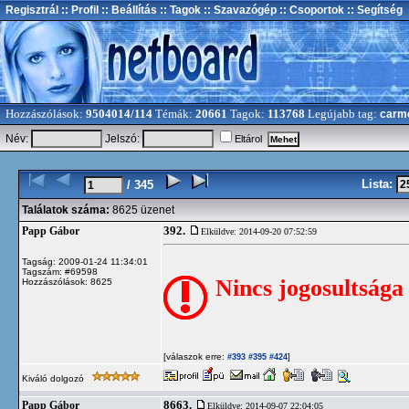
Regisztrál
:: Profil
:: Beállítás
:: Tagok
:: Szavazógép
:: Csoportok
:: Segítség
Hozzászólások:
9504014/114
Témák:
20661
Tagok:
113768
Legújabb tag:
carm
Név:
Jelszó:
Eltárol
Lista:
/ 345
Találatok száma:
8625 üzenet
392.
Papp Gábor
Elküldve: 2014-09-20 07:52:59
Tagság: 2009-01-24 11:34:01
Tagszám: #69598
Nincs jogosultsága
Hozzászólások: 8625
[válaszok erre:
]
#393
#395
#424
Kiváló dolgozó
8663.
Papp Gábor
Elküldve: 2014-09-07 22:04:05