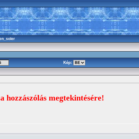
en_soler
Kép:
 a hozzászólás megtekintésére!