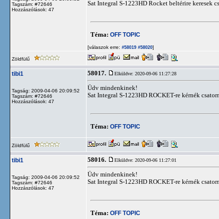
Sat Integral S-1223HD Rocket beltérire keresek c
Tagszám: #72646
Hozzászólások: 47
Téma:
OFF TOPIC
[válaszok erre:
]
#58019
#58020
Zöldfülű
58017.
tibi1
Elküldve: 2020-09-06 11:27:28
Üdv mindenkinek!
Tagság: 2009-04-06 20:09:52
Sat Integral S-1223HD ROCKET-re kérnék csatorn
Tagszám: #72646
Hozzászólások: 47
Téma:
OFF TOPIC
Zöldfülű
58016.
tibi1
Elküldve: 2020-09-06 11:27:01
Üdv mindenkinek!
Tagság: 2009-04-06 20:09:52
Sat Integral S-1223HD ROCKET-re kérnék csatorn
Tagszám: #72646
Hozzászólások: 47
Téma:
OFF TOPIC