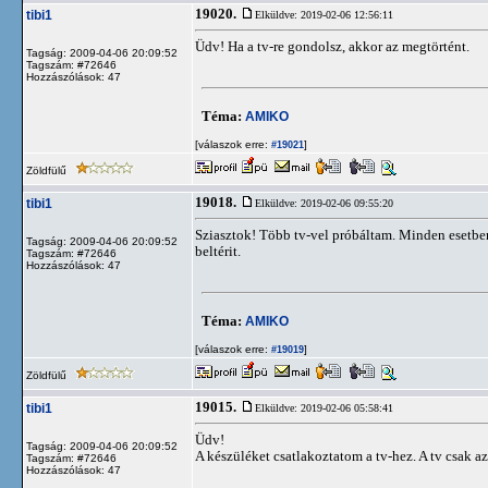
19020.
tibi1
Elküldve: 2019-02-06 12:56:11
Üdv! Ha a tv-re gondolsz, akkor az megtörtént.
Tagság: 2009-04-06 20:09:52
Tagszám: #72646
Hozzászólások: 47
Téma:
AMIKO
[válaszok erre:
]
#19021
Zöldfülű
19018.
tibi1
Elküldve: 2019-02-06 09:55:20
Sziasztok! Több tv-vel próbáltam. Minden esetben
Tagság: 2009-04-06 20:09:52
beltérit.
Tagszám: #72646
Hozzászólások: 47
Téma:
AMIKO
[válaszok erre:
]
#19019
Zöldfülű
19015.
tibi1
Elküldve: 2019-02-06 05:58:41
Üdv!
Tagság: 2009-04-06 20:09:52
A készüléket csatlakoztatom a tv-hez. A tv csak a
Tagszám: #72646
Hozzászólások: 47