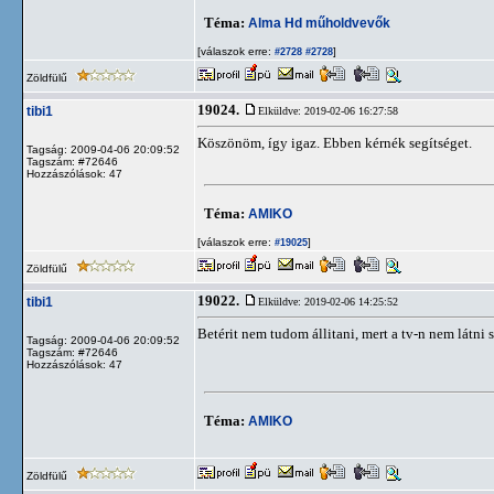
Téma:
Alma Hd műholdvevők
[válaszok erre:
]
#2728
#2728
Zöldfülű
19024.
tibi1
Elküldve: 2019-02-06 16:27:58
Köszönöm, így igaz. Ebben kérnék segítséget.
Tagság: 2009-04-06 20:09:52
Tagszám: #72646
Hozzászólások: 47
Téma:
AMIKO
[válaszok erre:
]
#19025
Zöldfülű
19022.
tibi1
Elküldve: 2019-02-06 14:25:52
Betérit nem tudom állitani, mert a tv-n nem látni 
Tagság: 2009-04-06 20:09:52
Tagszám: #72646
Hozzászólások: 47
Téma:
AMIKO
Zöldfülű