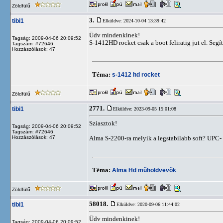
Zöldfülű
3.
tibi1
Elküldve: 2024-10-04 13:39:42
Üdv mindenkinek!
Tagság: 2009-04-06 20:09:52
S-1412HD rocket csak a boot feliratig jut el. Segí
Tagszám: #72646
Hozzászólások: 47
Téma:
s-1412 hd rocket
Zöldfülű
2771.
tibi1
Elküldve: 2023-09-05 15:01:08
Sziasztok!
Tagság: 2009-04-06 20:09:52
Tagszám: #72646
Hozzászólások: 47
Alma S-2200-ra melyik a legstabilabb soft? UPC- D
Téma:
Alma Hd műholdvevők
Zöldfülű
58018.
tibi1
Elküldve: 2020-09-06 11:44:02
Üdv mindenkinek!
Tagság: 2009-04-06 20:09:52