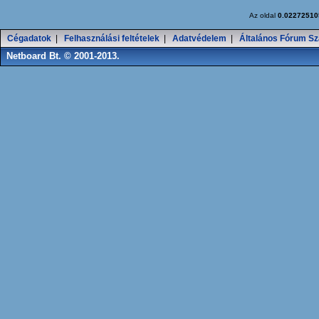
Az oldal
0.02272510
Cégadatok
|
Felhasználási feltételek
|
Adatvédelem
|
Általános Fórum Sz
Netboard Bt. © 2001-2013.