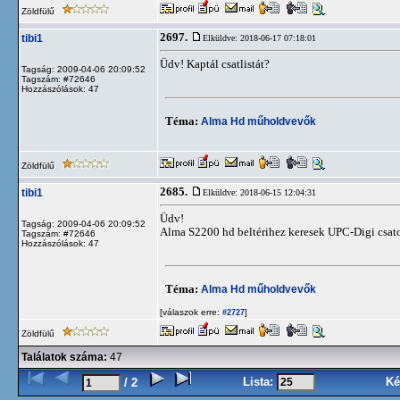
Zöldfülű
2697.
tibi1
Elküldve: 2018-06-17 07:18:01
Üdv! Kaptál csatlistát?
Tagság: 2009-04-06 20:09:52
Tagszám: #72646
Hozzászólások: 47
Téma:
Alma Hd műholdvevők
Zöldfülű
2685.
tibi1
Elküldve: 2018-06-15 12:04:31
Üdv!
Tagság: 2009-04-06 20:09:52
Alma S2200 hd beltérihez keresek UPC-Digi csato
Tagszám: #72646
Hozzászólások: 47
Téma:
Alma Hd műholdvevők
[válaszok erre:
]
#2727
Zöldfülű
Találatok száma:
47
Lista:
Ké
/ 2