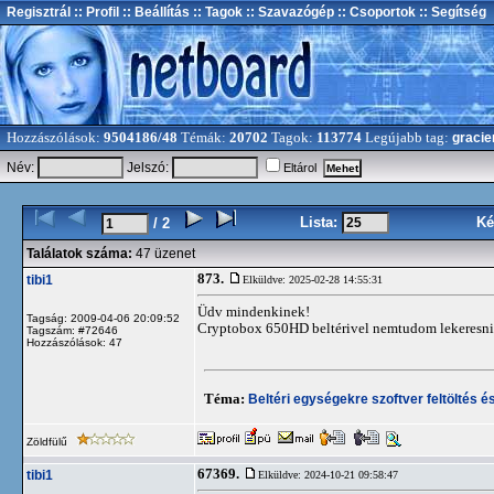
Regisztrál
:: Profil
:: Beállítás
:: Tagok
:: Szavazógép
:: Csoportok
:: Segítség
Hozzászólások:
9504186/48
Témák:
20702
Tagok:
113774
Legújabb tag:
gracie
Név:
Jelszó:
Eltárol
Lista:
Ké
/ 2
Találatok száma:
47 üzenet
873.
tibi1
Elküldve: 2025-02-28 14:55:31
Üdv mindenkinek!
Tagság: 2009-04-06 20:09:52
Cryptobox 650HD beltérivel nemtudom lekeresni a
Tagszám: #72646
Hozzászólások: 47
Téma:
Beltéri egységekre szoftver feltöltés és
Zöldfülű
67369.
tibi1
Elküldve: 2024-10-21 09:58:47