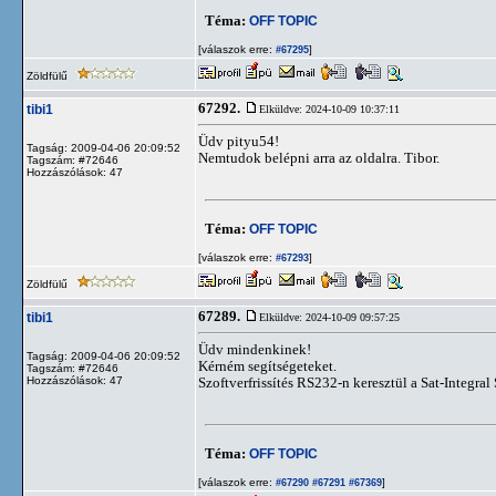
Téma:
OFF TOPIC
[válaszok erre:
]
#67295
Zöldfülű
67292.
tibi1
Elküldve: 2024-10-09 10:37:11
Üdv pityu54!
Tagság: 2009-04-06 20:09:52
Nemtudok belépni arra az oldalra. Tibor.
Tagszám: #72646
Hozzászólások: 47
Téma:
OFF TOPIC
[válaszok erre:
]
#67293
Zöldfülű
67289.
tibi1
Elküldve: 2024-10-09 09:57:25
Üdv mindenkinek!
Tagság: 2009-04-06 20:09:52
Kérném segítségeteket.
Tagszám: #72646
Hozzászólások: 47
Szoftverfrissítés RS232-n keresztül a Sat-Integr
Téma:
OFF TOPIC
[válaszok erre:
]
#67290
#67291
#67369