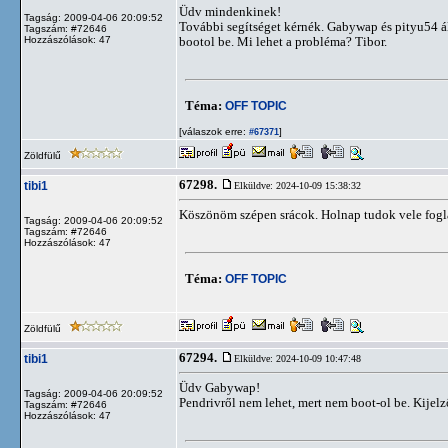
Üdv mindenkinek!
Tagság: 2009-04-06 20:09:52
További segítséget kérnék. Gabywap és pityu54 ál
Tagszám: #72646
Hozzászólások: 47
bootol be. Mi lehet a probléma? Tibor.
Téma:
OFF TOPIC
[válaszok erre:
]
#67371
Zöldfülű
67298.
tibi1
Elküldve: 2024-10-09 15:38:32
Köszönöm szépen srácok. Holnap tudok vele fogla
Tagság: 2009-04-06 20:09:52
Tagszám: #72646
Hozzászólások: 47
Téma:
OFF TOPIC
Zöldfülű
67294.
tibi1
Elküldve: 2024-10-09 10:47:48
Üdv Gabywap!
Tagság: 2009-04-06 20:09:52
Pendrivről nem lehet, mert nem boot-ol be. Kijelz
Tagszám: #72646
Hozzászólások: 47