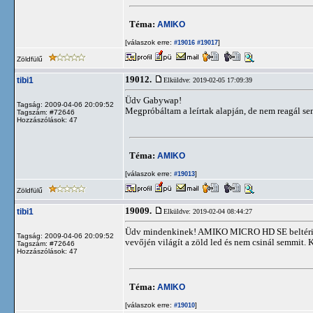
Téma:
AMIKO
[válaszok erre:
]
#19016
#19017
Zöldfülű
19012.
tibi1
Elküldve: 2019-02-05 17:09:39
Üdv Gabywap!
Tagság: 2009-04-06 20:09:52
Megpróbáltam a leírtak alapján, de nem reagál se
Tagszám: #72646
Hozzászólások: 47
Téma:
AMIKO
[válaszok erre:
]
#19013
Zöldfülű
19009.
tibi1
Elküldve: 2019-02-04 08:44:27
Üdv mindenkinek! AMIKO MICRO HD SE beltérire r
Tagság: 2009-04-06 20:09:52
vevőjén világít a zöld led és nem csinál semmit. 
Tagszám: #72646
Hozzászólások: 47
Téma:
AMIKO
[válaszok erre:
]
#19010