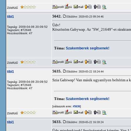
Zöldfülű
5642.
tibi1
Elküldve: 2020-05-23 09:34:46
Üdv!
Tagság: 2009-04-06 20:09:52
Köszönöm Gabywap. Az "SW_21649"-et ráraktam és
Tagszám: #72646
Hozzászólások: 47
Téma:
Szakemberek segítsenek!
Zöldfülű
5635.
tibi1
Elküldve: 2020-05-22 18:24:44
Szia Gabiwap! Van másik ugyanilyen beltérim a ke
Tagság: 2009-04-06 20:09:52
Tagszám: #72646
Hozzászólások: 47
Téma:
Szakemberek segítsenek!
[válaszok erre:
]
#5636
Zöldfülű
5633.
tibi1
Elküldve: 2020-05-22 16:59:24
Üdv mindenkinek! Segítségeteket kérném. Van 1 T