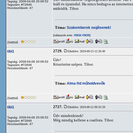
Tagság: 2009-04-06 20:09:52
leáll és újraindul. Ha nincs bedugva az internett
Tagszám: #72646
Hozzászólások: 47
müködik. Tibor.
Téma:
Szakemberek segítsenek!
[válaszok erre:
]
#5634
#5635
Zöldfülű
2729.
tibi1
Elküldve: 2019-09-13 12:26:49
Üdv!
Tagság: 2009-04-06 20:09:52
Köszönöm szépen. Tibor.
Tagszám: #72646
Hozzászólások: 47
Téma:
Alma Hd műholdvevők
Zöldfülű
2727.
tibi1
Elküldve: 2019-09-12 09:35:29
Üdv mindenkinek!
Tagság: 2009-04-06 20:09:52
Még mindig kellene a csatlista. Tibor.
Tagszám: #72646
Hozzászólások: 47