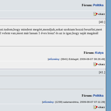
Fórum:
Politika
[40.]
enni.tudom,hogy mindent megért,mondjuk,sokat szoktam hozzá beszélni,mert
 velem van,most már lassan 1 éves lessz! és az is igaz,hogy saját magánál
Fórum:
Kutya
[
: (3941) Eddagirl, 2009-08-07 08:26:49]
előzmény
[41.]
Fórum:
Politika
[
: (1239) salamandrina, 2009-08-07 07:11:28]
előzmény