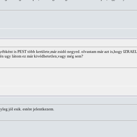
ként is PEST több kerülete,már zsidó negyed. olvastam már azt is,hogy IZRAEL,b
ugy látom ez már kivédhetetlen,vagy még sem?
eg jól esik. estére jelentkezem.