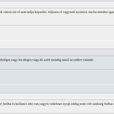
 városi ezt el sem tudja képzelni. teljesen el vagyunk nyomva. ma ha minden igaz,
ültséget,vagy ha ideges vagy.de azért mindig tanul az ember valamit.
bolha és kullancs irtó van,vagyis védelmet nyujt.eddig nem volt szükség bolha 