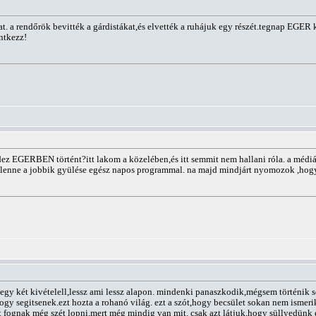
 a rendőrök bevitték a gárdistákat,és elvették a ruhájuk egy részét.tegnap EGER kö
ntkezz!
GERBEN történt?itt lakom a közelében,és itt semmit nem hallani róla. a médiáb
 itt lenne a jobbik gyülése egész napos programmal. na majd mindjárt nyomozok ,h
két kivételell,lessz ami lessz alapon. mindenki panaszkodik,mégsem történik se
y segitsenek.ezt hozta a rohanó világ. ezt a szót,hogy becsület sokan nem ismerik.
 fognak még szét lopni,mert még mindig van mit. csak azt látjuk,hogy süllyedünk 