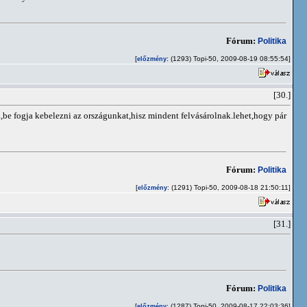
Fórum:
Politika
[
: (1293) Topi-50, 2009-08-19 08:55:54]
előzmény
[30.]
e fogja kebelezni az országunkat,hisz mindent felvásárolnak.lehet,hogy pár
Fórum:
Politika
[
: (1291) Topi-50, 2009-08-18 21:50:11]
előzmény
[31.]
Fórum:
Politika
[
: (1287) Topi-50, 2009-08-17 22:03:36]
előzmény