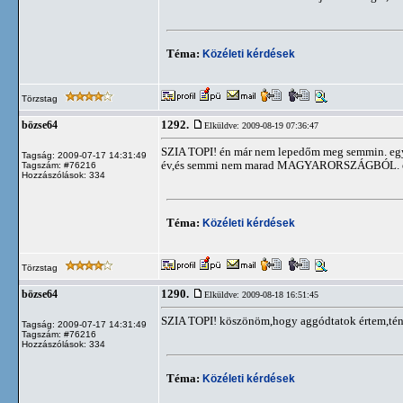
Téma:
Közéleti kérdések
Törzstag
1292.
bözse64
Elküldve: 2009-08-19 07:36:47
SZIA TOPI! én már nem lepedőm meg semmin. egyéb
Tagság: 2009-07-17 14:31:49
év,és semmi nem marad MAGYARORSZÁGBÓL. én 
Tagszám: #76216
Hozzászólások: 334
Téma:
Közéleti kérdések
Törzstag
1290.
bözse64
Elküldve: 2009-08-18 16:51:45
SZIA TOPI! köszönöm,hogy aggódtatok értem,tényl
Tagság: 2009-07-17 14:31:49
Tagszám: #76216
Hozzászólások: 334
Téma:
Közéleti kérdések