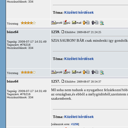
Hozzászólások: 334
Téma:
Közéleti kérdések
Törzstag
1259.
bözse64
Elküldve: 2009-08-07 21:24:25
SZIA SAURON! BÁR csak mindenki igy gondolkodna!
Tagság: 2009-07-17 14:31:49
Tagszám: #76216
Hozzászólások: 334
Téma:
Közéleti kérdések
Törzstag
1257.
bözse64
Elküldve: 2009-08-07 20:54:37
MI soha nem tudunk a nyugathoz felzárkozni!több
Tagság: 2009-07-17 14:31:49
az országban,és ebből a mélygödörből,szerintem 
Tagszám: #76216
Hozzászólások: 334
szakemberek.
Téma:
Közéleti kérdések
[válaszok erre:
]
#1258