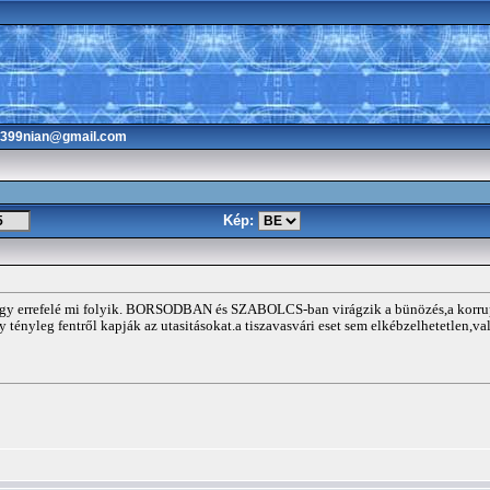
3399nian@gmail.com
Kép:
gy errefelé mi folyik. BORSODBAN és SZABOLCS-ban virágzik a bünözés,a korrupci
y tényleg fentről kapják az utasitásokat.a tiszavasvári eset sem elkébzelhetetlen,