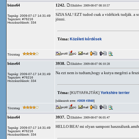
1242.
bözse64
Elküldve: 2009-08-07 08:10:57
SZIA SAL! EZT tudod csak a vidékiek tudják. a sok
Tagság: 2009-07-17 14:31:49
jönni.
Tagszám: #76216
Hozzászólások: 334
Téma:
Közéleti kérdések
Törzstag
3938.
bözse64
Elküldve: 2009-08-07 06:10:28
Na ezt nem is tudtam,hogy a kutya megérzi a fesz
Tagság: 2009-07-17 14:31:49
Tagszám: #76216
Hozzászólások: 334
Téma:
[KUTYAFAJTÁK]
Yorkshire terrier
[válaszok erre:
]
#3939
#3940
Törzstag
3937.
bözse64
Elküldve: 2009-08-07 06:05:47
HELLO BEA! mi olyan sampont használunk.amibe ,
Tagság: 2009-07-17 14:31:49
Tagszám: #76216
Hozzászólások: 334