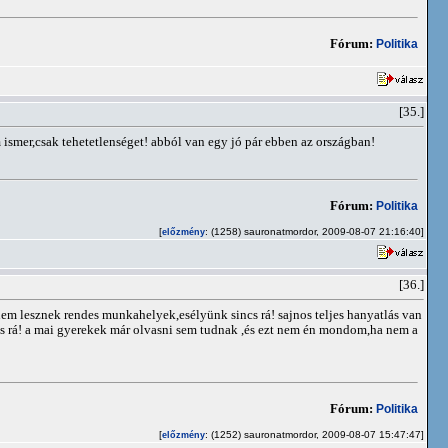
Fórum:
Politika
[35.]
mer,csak tehetetlenséget! abból van egy jó pár ebben az országban!
Fórum:
Politika
[
: (1258) sauronatmordor, 2009-08-07 21:16:40]
előzmény
[36.]
em lesznek rendes munkahelyek,esélyünk sincs rá! sajnos teljes hanyatlás van
cs rá! a mai gyerekek már olvasni sem tudnak ,és ezt nem én mondom,ha nem a
Fórum:
Politika
[
: (1252) sauronatmordor, 2009-08-07 15:47:47]
előzmény