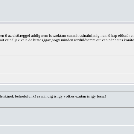
en ő az első.reggel addig nem is szoktam semmit csinálni,mig nem ő kap először 
t csináljak vele.de biztos,igaz,hogy minden rezdülésemre ott van.pár hetes korátol
kinek behodolunk! ez mindig is igy volt,és ezután is igy lessz!