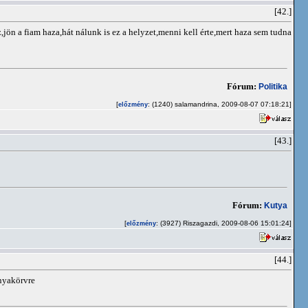
[42.]
jön a fiam haza,hát nálunk is ez a helyzet,menni kell érte,mert haza sem tudna
Fórum:
Politika
[
: (1240) salamandrina, 2009-08-07 07:18:21]
előzmény
[43.]
Fórum:
Kutya
[
: (3927) Riszagazdi, 2009-08-06 15:01:24]
előzmény
[44.]
nyakörvre