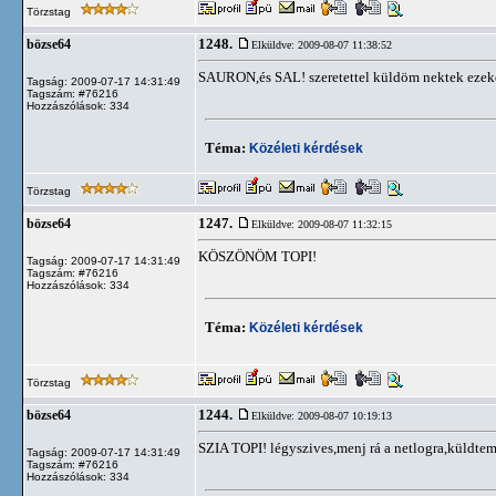
Törzstag
1248.
bözse64
Elküldve: 2009-08-07 11:38:52
SAURON,és SAL! szeretettel küldöm nektek ezek
Tagság: 2009-07-17 14:31:49
Tagszám: #76216
Hozzászólások: 334
Téma:
Közéleti kérdések
Törzstag
1247.
bözse64
Elküldve: 2009-08-07 11:32:15
KÖSZÖNÖM TOPI!
Tagság: 2009-07-17 14:31:49
Tagszám: #76216
Hozzászólások: 334
Téma:
Közéleti kérdések
Törzstag
1244.
bözse64
Elküldve: 2009-08-07 10:19:13
SZIA TOPI! légyszives,menj rá a netlogra,küldt
Tagság: 2009-07-17 14:31:49
Tagszám: #76216
Hozzászólások: 334