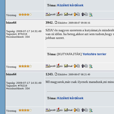
Téma:
Közéleti kérdések
Törzstag
3942.
bözse64
Elküldve: 2009-08-07 09:00:16
SZIA! én nagyon szeretem a kutyámat,és mindenb
Tagság: 2009-07-17 14:31:49
van rá időm. ha beteg,akkor azt sem tudom,hogy mi
Tagszám: #76216
Hozzászólások: 334
jobban szeret.
Téma:
[KUTYAFAJTÁK]
Yorkshire terrier
Törzstag
1243.
bözse64
Elküldve: 2009-08-07 08:21:49
MI magyarok,már csak ilyenek maradunk,mi minden
Tagság: 2009-07-17 14:31:49
Tagszám: #76216
Hozzászólások: 334
Téma:
Közéleti kérdések
Törzstag