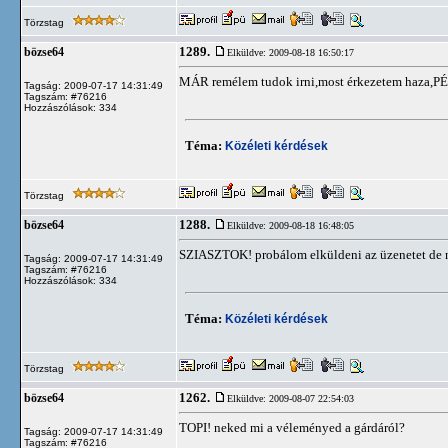
Törzstag
1289.
bözse64
Elküldve: 2009-08-18 16:50:17
MÁR remélem tudok irni,most érkezetem haza,P
Tagság: 2009-07-17 14:31:49
Tagszám: #76216
Hozzászólások: 334
Téma:
Közéleti kérdések
Törzstag
1288.
bözse64
Elküldve: 2009-08-18 16:48:05
SZIASZTOK! probálom elküldeni az üzenetet de
Tagság: 2009-07-17 14:31:49
Tagszám: #76216
Hozzászólások: 334
Téma:
Közéleti kérdések
Törzstag
1262.
bözse64
Elküldve: 2009-08-07 22:54:03
TOPI! neked mi a véleményed a gárdáról?
Tagság: 2009-07-17 14:31:49
Tagszám: #76216