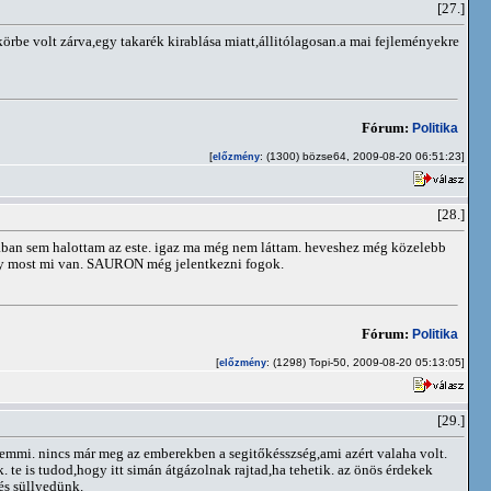
[27.]
rbe volt zárva,egy takarék kirablása miatt,állitólagosan.a mai fejleményekre
Fórum:
Politika
[
: (1300) bözse64, 2009-08-20 06:51:23]
előzmény
[28.]
an sem halottam az este. igaz ma még nem láttam. heveshez még közelebb
ogy most mi van. SAURON még jelentkezni fogok.
Fórum:
Politika
[
: (1298) Topi-50, 2009-08-20 05:13:05]
előzmény
[29.]
mmi. nincs már meg az emberekben a segitőkésszség,ami azért valaha volt.
 te is tudod,hogy itt simán átgázolnak rajtad,ha tehetik. az önös érdekek
és süllyedünk.