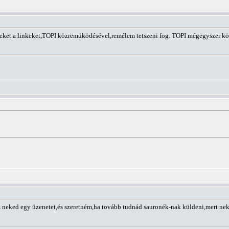
eket a linkeket,TOPI közremüködésével,remélem tetszeni fog. TOPI mégegyszer k
em neked egy üzenetet,és szeretném,ha tovább tudnád sauronék-nak küldeni,mert n