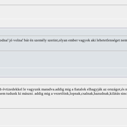
 jó volna! bár én személy szerint,olyan ember vagyok aki lehetetlenséget nem is
 évtizedekkel le vagyunk maradva.addig mig a fiatalok elhagyják az országot,és n
nem tudunk ki mászni. addig mig a vezetőink,lopnak,csalnak,hazudnak,kilátás sin