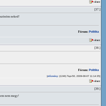
[37.]
öszönöm neked!
Fórum:
Politika
[38.]
Fórum:
Politika
[
: (1246) Topi-50, 2009-08-07 11:14:35]
előzmény
[39.]
ekem nem megy!