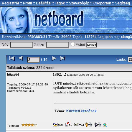
Regisztrál
:: Profil
:: Beállítás
:: Tagok
:: Szavazógép
:: Csoportok
:: Segítség
Hozzászólások:
9503883/31
Témák:
20608
Tagok:
113764
Legújabb tag:
xiang
Név:
Jelszó:
Eltárol
Lista:
/ 14
Találatok száma:
334 üzenet
1302.
bözse64
Elküldve: 2009-08-20 07:26:57
TOPI! mindezt elkébzelhetőnek tartom. tudom,ho
Tagság: 2009-07-17 14:31:49
nyilatkozott.sőt azt sem tartom lehetetlennek,hog
Tagszám: #76216
Hozzászólások: 334
mindent eltudok kébzelni.
Téma:
Közéleti kérdések
Törzstag