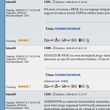
1301.
bözse64
Elküldve: 2009-08-20 07:18:46
NA most olvastam a HEOL.hu-n,a tegnapi dolgokat.
Tagság: 2009-07-17 14:31:49
nagyon kiváncsi leszek.TOPI ha többet tudsz jele
Tagszám: #76216
Hozzászólások: 334
Téma:
Közéleti kérdések
Törzstag
1300.
bözse64
Elküldve: 2009-08-20 06:51:23
SZIASZTOK FIUK! na nem mondjátok,hogy mindez E
Tagság: 2009-07-17 14:31:49
lakom,de az otp-ről sem lehetett hallani. 23-án
Tagszám: #76216
Hozzászólások: 334
Téma:
Közéleti kérdések
[válaszok erre:
]
#1301
Törzstag
1294.
bözse64
Elküldve: 2009-08-19 11:27:37
SZERINTEM az emberek beletörödtek mindenbe,egy 
Tagság: 2009-07-17 14:31:49
most lehet,hogy rugnának beléd kettőt,mintsem,hog
Tagszám: #76216
Hozzászólások: 334
dominálnak mindenütt.na de várjuk ki a végét,mit