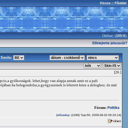
Vissza
:: Főoldal
Online: (
/
)
105
0
Elfelejtette jelszavát?
Smile:
[26.]
o,a gyilkosságok. lehet,hogy van alapja annak amit ez a pali
valójában ha belegondolsz,a gyógyszernek is lehetett köze a dologhoz. én már
Fórum:
Politika
[
: (1299) Topi-50, 2009-08-20 06:20:14]
előzmény