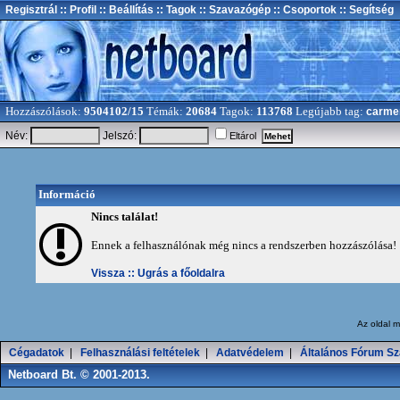
Regisztrál
:: Profil
:: Beállítás
:: Tagok
:: Szavazógép
:: Csoportok
:: Segítség
Hozzászólások:
9504102/15
Témák:
20684
Tagok:
113768
Legújabb tag:
carme
Név:
Jelszó:
Eltárol
Információ
Nincs találat!
Ennek a felhasználónak még nincs a rendszerben hozzászólása!
Vissza ::
Ugrás a főoldalra
Az oldal
m
Cégadatok
|
Felhasználási feltételek
|
Adatvédelem
|
Általános Fórum Sz
Netboard Bt. © 2001-2013.