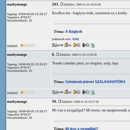
203.
markymango
Elküldve: 2009-11-16 16:01:06
KooKoo.hu - baglyos órák, szerintem ez a király
Tagság: 2009-09-28 15:29:27
Tagszám: #78157
Hozzászólások: 20
Téma:
A Baglyok
[válaszok erre:
]
#204
Zöldfülű
6.
markymango
Elküldve: 2009-11-16 15:59:59
Tessék csárdást járni, az elegáns, szép, faja.
Tagság: 2009-09-28 15:29:27
Tagszám: #78157
Hozzászólások: 20
Téma:
Színdarab-jelenet SZALAGAVATÓRA
Zöldfülű
59.
markymango
Elküldve: 2009-11-16 15:57:28
Mi van a nyugdíjjal? Mi lenne, mi megkeressük 
Tagság: 2009-09-28 15:29:27
Tagszám: #78157
Hozzászólások: 20
Téma:
Mi lesz a nyugdíjjal?