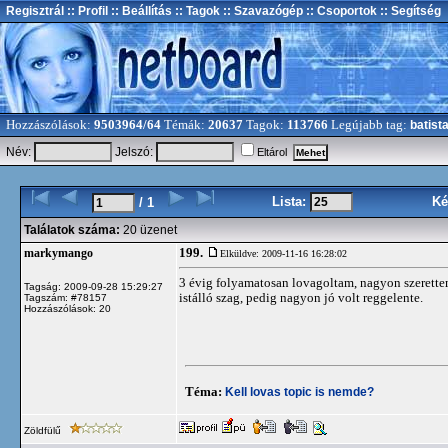
Regisztrál
:: Profil
:: Beállítás
:: Tagok
:: Szavazógép
:: Csoportok
:: Segítség
Hozzászólások:
9503964/64
Témák:
20637
Tagok:
113766
Legújabb tag:
batist
Név:
Jelszó:
Eltárol
Lista:
Ké
/ 1
Találatok száma:
20 üzenet
199.
markymango
Elküldve: 2009-11-16 16:28:02
3 évig folyamatosan lovagoltam, nagyon szerette
Tagság: 2009-09-28 15:29:27
istálló szag, pedig nagyon jó volt reggelente.
Tagszám: #78157
Hozzászólások: 20
Téma:
Kell lovas topic is nemde?
Zöldfülű