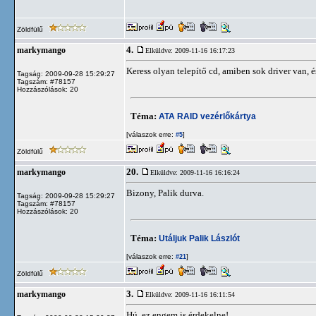
Zöldfülű
4.
markymango
Elküldve: 2009-11-16 16:17:23
Keress olyan telepítő cd, amiben sok driver van,
Tagság: 2009-09-28 15:29:27
Tagszám: #78157
Hozzászólások: 20
Téma:
ATA RAID vezérlőkártya
[válaszok erre:
]
#5
Zöldfülű
20.
markymango
Elküldve: 2009-11-16 16:16:24
Bizony, Palik durva.
Tagság: 2009-09-28 15:29:27
Tagszám: #78157
Hozzászólások: 20
Téma:
Utáljuk Palik Lászlót
[válaszok erre:
]
#21
Zöldfülű
3.
markymango
Elküldve: 2009-11-16 16:11:54
Hú, ez engem is érdekelne!