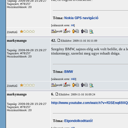
Tagság: 2009-09-28 15:29:27
Tagszám: #78157
Hozzászólások: 20
Téma:
Nokia GPS navigáció
[válaszok erre:
]
#4
Zöldfülű
42.
markymango
Elküldve: 2009-11-16 16:11:09
Szegény BMW, sajnos elég sok volt belőle, de a l
Tagság: 2009-09-28 15:29:27
tönkremegy, szerelni meg ugye rohadt drága.
Tagszám: #78157
Hozzászólások: 20
Téma:
BMW
[válaszok erre:
]
#43
Zöldfülű
6.
markymango
Elküldve: 2009-11-16 16:09:24
http://www.youtube.com/watch?v=fGSEnq69XQ
Tagság: 2009-09-28 15:29:27
Tagszám: #78157
Hozzászólások: 20
Téma:
Elgondolkodttató!