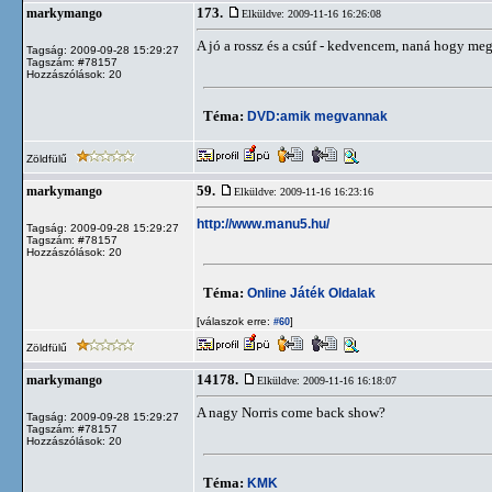
173.
markymango
Elküldve: 2009-11-16 16:26:08
A jó a rossz és a csúf - kedvencem, naná hogy me
Tagság: 2009-09-28 15:29:27
Tagszám: #78157
Hozzászólások: 20
Téma:
DVD:amik megvannak
Zöldfülű
59.
markymango
Elküldve: 2009-11-16 16:23:16
http://www.manu5.hu/
Tagság: 2009-09-28 15:29:27
Tagszám: #78157
Hozzászólások: 20
Téma:
Online Játék Oldalak
[válaszok erre:
]
#60
Zöldfülű
14178.
markymango
Elküldve: 2009-11-16 16:18:07
A nagy Norris come back show?
Tagság: 2009-09-28 15:29:27
Tagszám: #78157
Hozzászólások: 20
Téma:
KMK