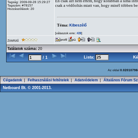
Én csak azt nem értem, hogy korábban a sima influ
Tagság: 2009-09-28 15:29:27
csak a védőoltás miatt van, hogy minél többen be
Tagszám: #78157
Hozzászólások: 20
Téma:
Kibeszélő
[válaszok erre:
]
#28
Zöldfülű
Találatok száma:
20
Lista:
Ké
/ 1
Az oldal
0.02010798
Cégadatok
|
Felhasználási feltételek
|
Adatvédelem
|
Általános Fórum Sz
Netboard Bt. © 2001-2013.