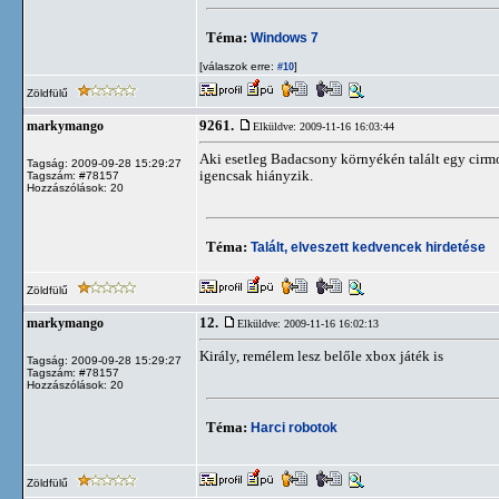
Téma:
Windows 7
[válaszok erre:
]
#10
Zöldfülű
9261.
markymango
Elküldve: 2009-11-16 16:03:44
Aki esetleg Badacsony környékén talált egy cirmo
Tagság: 2009-09-28 15:29:27
igencsak hiányzik.
Tagszám: #78157
Hozzászólások: 20
Téma:
Talált, elveszett kedvencek hirdetése
Zöldfülű
12.
markymango
Elküldve: 2009-11-16 16:02:13
Király, remélem lesz belőle xbox játék is
Tagság: 2009-09-28 15:29:27
Tagszám: #78157
Hozzászólások: 20
Téma:
Harci robotok
Zöldfülű