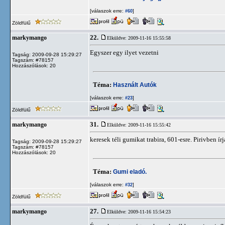
[válaszok erre:
]
#60
Zöldfülű
22.
markymango
Elküldve: 2009-11-16 15:55:58
Egyszer egy ilyet vezetni
Tagság: 2009-09-28 15:29:27
Tagszám: #78157
Hozzászólások: 20
Téma:
Használt Autók
[válaszok erre:
]
#23
Zöldfülű
31.
markymango
Elküldve: 2009-11-16 15:55:42
keresek téli gumikat trabira, 601-esre. Pirivben írj
Tagság: 2009-09-28 15:29:27
Tagszám: #78157
Hozzászólások: 20
Téma:
Gumi eladó.
[válaszok erre:
]
#32
Zöldfülű
27.
markymango
Elküldve: 2009-11-16 15:54:23