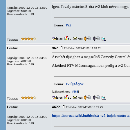
Igen. Tavaly március 8. óta tv2 klub néven megy. 
Tagság: 2009-12-09 15:33:30
Tagszám: #80520
Hozzászólások: 519
Téma:
Tv2
Törzstag
962.
Lentuci
Elküldve: 2025-12-20 17:03:52
A tvr hét újságban a megszűnő Comedy Central és 
Tagság: 2009-12-09 15:33:30
Tagszám: #80520
Hozzászólások: 519
A kétheti RTV Műsormagazinban pedig a tv2 Com
Téma:
TV újságok
[válaszok erre:
]
#963
Törzstag
4622.
Lentuci
Elküldve: 2025-12-08 16:25:49
https://sorozatwiki.hu/hirek/a-tv2-bejelentette
Tagság: 2009-12-09 15:33:30
Tagszám: #80520
Hozzászólások: 519