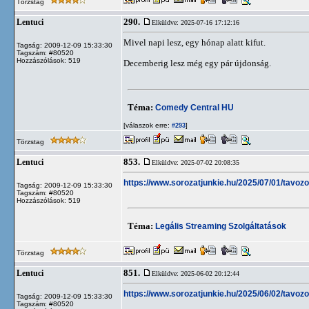
Törzstag
290.
Lentuci
Elküldve: 2025-07-16 17:12:16
Mivel napi lesz, egy hónap alatt kifut.
Tagság: 2009-12-09 15:33:30
Tagszám: #80520
Hozzászólások: 519
Decemberig lesz még egy pár újdonság.
Téma:
Comedy Central HU
[válaszok erre:
]
#293
Törzstag
853.
Lentuci
Elküldve: 2025-07-02 20:08:35
https://www.sorozatjunkie.hu/2025/07/01/tavozo
Tagság: 2009-12-09 15:33:30
Tagszám: #80520
Hozzászólások: 519
Téma:
Legális Streaming Szolgáltatások
Törzstag
851.
Lentuci
Elküldve: 2025-06-02 20:12:44
https://www.sorozatjunkie.hu/2025/06/02/tavoz
Tagság: 2009-12-09 15:33:30
Tagszám: #80520