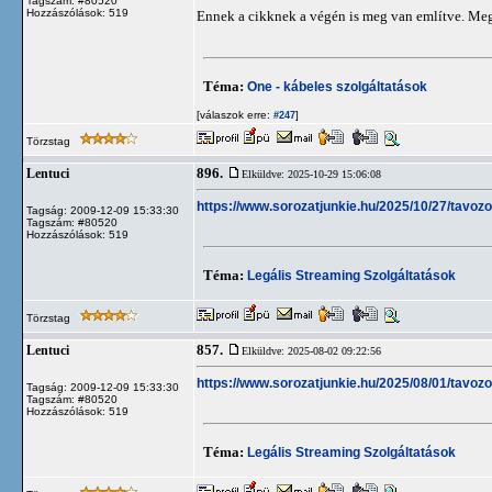
Tagszám: #80520
Hozzászólások: 519
Ennek a cikknek a végén is meg van említve. Meg 
Téma:
One - kábeles szolgáltatások
[válaszok erre:
]
#247
Törzstag
896.
Lentuci
Elküldve: 2025-10-29 15:06:08
https://www.sorozatjunkie.hu/2025/10/27/tavo
Tagság: 2009-12-09 15:33:30
Tagszám: #80520
Hozzászólások: 519
Téma:
Legális Streaming Szolgáltatások
Törzstag
857.
Lentuci
Elküldve: 2025-08-02 09:22:56
https://www.sorozatjunkie.hu/2025/08/01/tavoz
Tagság: 2009-12-09 15:33:30
Tagszám: #80520
Hozzászólások: 519
Téma:
Legális Streaming Szolgáltatások