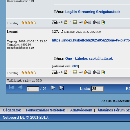
Hozzászólások: 519
Téma:
Legális Streaming Szolgáltatások
Törzstag
127.
Lentuci
Elküldve: 2025-05-22 22:21:00
https://index.hu/belfold/2025/05/22/one-tv-
Tagság: 2009-12-09 15:33:30
Tagszám: #80520
Hozzászólások: 519
Téma:
One - kábeles szolgáltatások
[válaszok erre:
]
#128
Törzstag
Találatok száma:
519
Lista:
K
/ 21
Az oldal
0.02225089
Cégadatok
|
Felhasználási feltételek
|
Adatvédelem
|
Általános Fórum Sz
Netboard Bt. © 2001-2013.