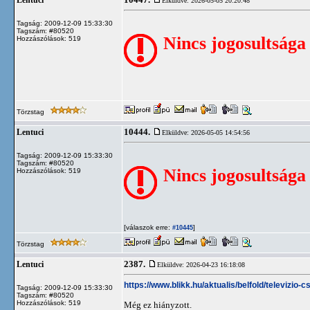
10447.
Lentuci
Elküldve: 2026-05-05 20:20:48
Tagság: 2009-12-09 15:33:30
Tagszám: #80520
Nincs jogosultsága
Hozzászólások: 519
Törzstag
10444.
Lentuci
Elküldve: 2026-05-05 14:54:56
Tagság: 2009-12-09 15:33:30
Tagszám: #80520
Nincs jogosultsága
Hozzászólások: 519
[válaszok erre:
]
#10445
Törzstag
2387.
Lentuci
Elküldve: 2026-04-23 16:18:08
https://www.blikk.hu/aktualis/belfold/televi
Tagság: 2009-12-09 15:33:30
Tagszám: #80520
Hozzászólások: 519
Még ez hiányzott.