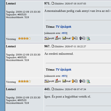
971.
Lentuci
Elküldve: 2026-07-18 16:07:03
A mostainakban pedig csak annyi van írva az m1-
Tagság: 2009-12-09 15:33:30
Tagszám: #80520
Hozzászólások: 519
Téma:
TV újságok
[válaszok erre:
]
#972
Törzstag
967.
Lentuci
Elküldve: 2026-07-11 18:22:27
Az eredeti műsorrend.
Tagság: 2009-12-09 15:33:30
Tagszám: #80520
Hozzászólások: 519
Téma:
TV újságok
[válaszok erre:
]
#971
Törzstag
443.
Lentuci
Elküldve: 2026-07-06 07:47:34
Igen. És pont a legjobbat vették el.
Tagság: 2009-12-09 15:33:30
Tagszám: #80520
Hozzászólások: 519