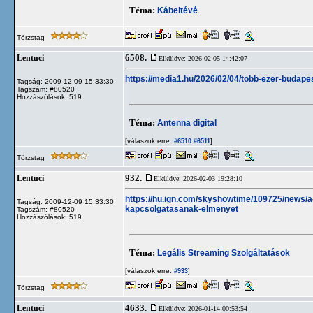
Téma:
Kábeltévé
Törzstag
6508.
Lentuci
Elküldve: 2026-02-05 14:42:07
https://media1.hu/2026/02/04/tobb-ezer-budape
Tagság: 2009-12-09 15:33:30
Tagszám: #80520
Hozzászólások: 519
Téma:
Antenna digital
[válaszok erre:
]
#6510
#6511
Törzstag
932.
Lentuci
Elküldve: 2026-02-03 19:28:10
https://hu.ign.com/skyshowtime/109725/news/a
Tagság: 2009-12-09 15:33:30
kapcsolgatasanak-elmenyet
Tagszám: #80520
Hozzászólások: 519
Téma:
Legális Streaming Szolgáltatások
[válaszok erre:
]
#933
Törzstag
4633.
Lentuci
Elküldve: 2026-01-14 00:53:54