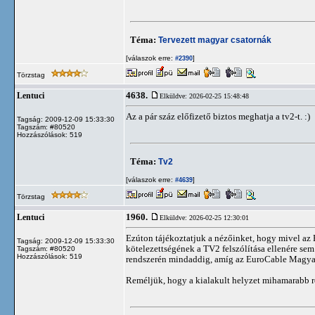
Téma:
Tervezett magyar csatornák
[válaszok erre:
]
#2390
Törzstag
4638.
Lentuci
Elküldve: 2026-02-25 15:48:48
Az a pár száz előfizető biztos meghatja a tv2-t. :)
Tagság: 2009-12-09 15:33:30
Tagszám: #80520
Hozzászólások: 519
Téma:
Tv2
[válaszok erre:
]
#4639
Törzstag
1960.
Lentuci
Elküldve: 2026-02-25 12:30:01
Ezúton tájékoztatjuk a nézőinket, hogy mivel az 
Tagság: 2009-12-09 15:33:30
kötelezettségének a TV2 felszólítása ellenére sem
Tagszám: #80520
Hozzászólások: 519
rendszerén mindaddig, amíg az EuroCable Magyaro
Reméljük, hogy a kialakult helyzet mihamarabb r