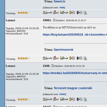
Téma:
Sweet.tv
[válaszok erre:
]
#444
Törzstag
10061.
Lentuci
Elküldve: 2026-06-18 15:18:17
Továbbra is az MTVA közvetiti az nb1-et.
Tagság: 2009-12-09 15:33:30
Tagszám: #80520
Hozzászólások: 519
https://hvg.hu/sport/20260618_nb-i-kozvetites
Téma:
Sportmusorok
Törzstag
2440.
Lentuci
Elküldve: 2026-06-03 14:51:29
https://media1.hu/2026/06/03/szivarvany-tv-nmh
Tagság: 2009-12-09 15:33:30
Tagszám: #80520
Hozzászólások: 519
Téma:
Tervezett magyar csatornák
[válaszok erre:
]
#2441
Törzstag