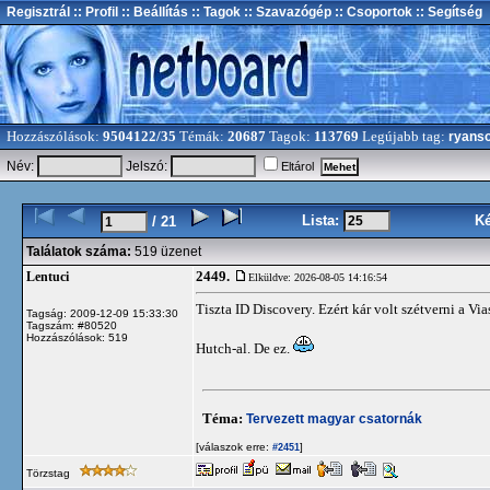
Regisztrál
:: Profil
:: Beállítás
:: Tagok
:: Szavazógép
:: Csoportok
:: Segítség
Hozzászólások:
9504122/35
Témák:
20687
Tagok:
113769
Legújabb tag:
ryans
Név:
Jelszó:
Eltárol
Lista:
K
/ 21
Találatok száma:
519 üzenet
2449.
Lentuci
Elküldve: 2026-08-05 14:16:54
Tiszta ID Discovery. Ezért kár volt szétverni a Vi
Tagság: 2009-12-09 15:33:30
Tagszám: #80520
Hozzászólások: 519
Hutch-al. De ez.
Téma:
Tervezett magyar csatornák
[válaszok erre:
]
#2451
Törzstag