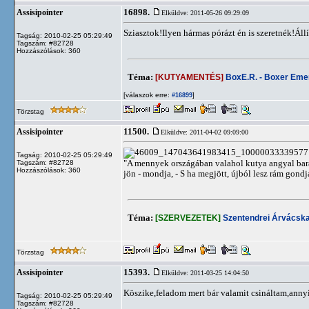
16898.
Assisipointer
Elküldve: 2011-05-26 09:29:09
Sziasztok!Ilyen hármas pórázt én is szeretnék!Ál
Tagság: 2010-02-25 05:29:49
Tagszám: #82728
Hozzászólások: 360
Téma:
[KUTYAMENTÉS]
BoxE.R. - Boxer Em
[válaszok erre:
]
#16899
Törzstag
11500.
Assisipointer
Elküldve: 2011-04-02 09:09:00
Tagság: 2010-02-25 05:29:49
"A mennyek országában valahol kutya angyal bar
Tagszám: #82728
Hozzászólások: 360
jön - mondja, - S ha megjött, újból lesz rám gondj
Téma:
[SZERVEZETEK]
Szentendrei Árvácsk
Törzstag
15393.
Assisipointer
Elküldve: 2011-03-25 14:04:50
Köszike,feladom mert bár valamit csináltam,annyi
Tagság: 2010-02-25 05:29:49
Tagszám: #82728