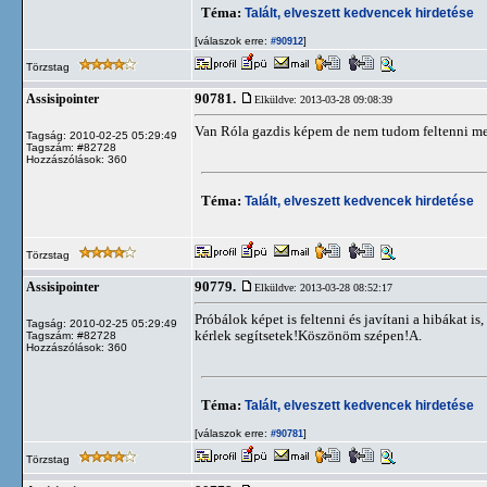
Téma:
Talált, elveszett kedvencek hirdetése
[válaszok erre:
]
#90912
Törzstag
90781.
Assisipointer
Elküldve: 2013-03-28 09:08:39
Van Róla gazdis képem de nem tudom feltenni mer
Tagság: 2010-02-25 05:29:49
Tagszám: #82728
Hozzászólások: 360
Téma:
Talált, elveszett kedvencek hirdetése
Törzstag
90779.
Assisipointer
Elküldve: 2013-03-28 08:52:17
Próbálok képet is feltenni és javítani a hibákat i
Tagság: 2010-02-25 05:29:49
kérlek segítsetek!Köszönöm szépen!A.
Tagszám: #82728
Hozzászólások: 360
Téma:
Talált, elveszett kedvencek hirdetése
[válaszok erre:
]
#90781
Törzstag