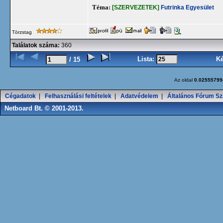
Téma:
[SZERVEZETEK]
Futrinka Egyesület
Törzstag
Találatok száma:
360
Lista:
K
/ 15
Az oldal
0.02555799
Cégadatok
|
Felhasználási feltételek
|
Adatvédelem
|
Általános Fórum Sz
Netboard Bt. © 2001-2013.