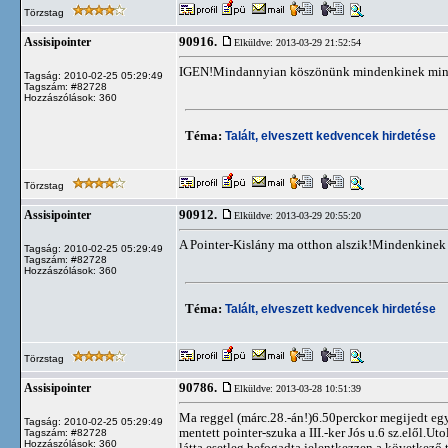
Törzstag
90916.
Assisipointer
Elküldve: 2013-03-29 21:52:54
IGEN!Mindannyian köszönünk mindenkinek minde
Tagság: 2010-02-25 05:29:49
Tagszám: #82728
Hozzászólások: 360
Téma:
Talált, elveszett kedvencek hirdetése
Törzstag
90912.
Assisipointer
Elküldve: 2013-03-29 20:55:20
A Pointer-Kislány ma otthon alszik!Mindenkine
Tagság: 2010-02-25 05:29:49
Tagszám: #82728
Hozzászólások: 360
Téma:
Talált, elveszett kedvencek hirdetése
Törzstag
90786.
Assisipointer
Elküldve: 2013-03-28 10:51:39
Ma reggel (márc.28.-án!)6.50perckor megijedt egy m
Tagság: 2010-02-25 05:29:49
mentett pointer-szuka a III.-ker Jós u.6 sz.elől.U
Tagszám: #82728
Hozzászólások: 360
látta esetleg befogadta jelentkezzen a követke