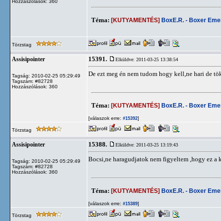
Hozzászólások: 360
Téma:
[KUTYAMENTÉS]
BoxE.R. - Boxer Em
Törzstag
15391.
Assisipointer
Elküldve: 2011-03-25 13:38:54
De ezt meg én nem tudom hogy kell,ne hari de tö
Tagság: 2010-02-25 05:29:49
Tagszám: #82728
Hozzászólások: 360
Téma:
[KUTYAMENTÉS]
BoxE.R. - Boxer Em
[válaszok erre:
]
#15392
Törzstag
15388.
Assisipointer
Elküldve: 2011-03-25 13:19:43
Bocsi,ne haragudjatok nem figyeltem ,hogy ez a
Tagság: 2010-02-25 05:29:49
Tagszám: #82728
Hozzászólások: 360
Téma:
[KUTYAMENTÉS]
BoxE.R. - Boxer Em
[válaszok erre:
]
#15389
Törzstag