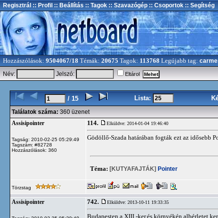
Regisztrál
:: Profil
:: Beállítás
:: Tagok
:: Szavazógép
:: Csoportok
:: Segítség
Hozzászólások:
9504067/18
Témák:
20675
Tagok:
113768
Legújabb tag:
carme
Név:
Jelszó:
Eltárol
Lista:
K
/ 15
Találatok száma:
360 üzenet
114.
Assisipointer
Elküldve: 2014-01-04 19:46:40
Gödöllő-Szada határában fogták ezt az idősebb Po
Tagság: 2010-02-25 05:29:49
Tagszám: #82728
Hozzászólások: 360
Téma:
[KUTYAFAJTÁK]
Pointer
Törzstag
742.
Assisipointer
Elküldve: 2013-10-11 19:33:35
Budapesten a XIII.-ker.és környékén albérletet k