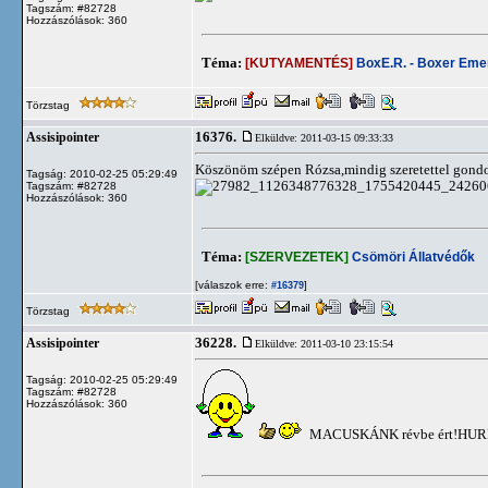
Tagszám: #82728
Hozzászólások: 360
Téma:
[KUTYAMENTÉS]
BoxE.R. - Boxer Em
Törzstag
16376.
Assisipointer
Elküldve: 2011-03-15 09:33:33
Köszönöm szépen Rózsa,mindig szeretettel gon
Tagság: 2010-02-25 05:29:49
Tagszám: #82728
Hozzászólások: 360
Téma:
[SZERVEZETEK]
Csömöri Állatvédők
[válaszok erre:
]
#16379
Törzstag
36228.
Assisipointer
Elküldve: 2011-03-10 23:15:54
Tagság: 2010-02-25 05:29:49
Tagszám: #82728
Hozzászólások: 360
MACUSKÁNK révbe ért!HURR