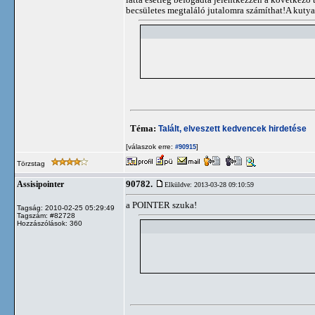
becsületes megtaláló jutalomra számíthat!A kutya 
Téma:
Talált, elveszett kedvencek hirdetése
[válaszok erre:
]
#90915
Törzstag
90782.
Assisipointer
Elküldve: 2013-03-28 09:10:59
a POINTER szuka!
Tagság: 2010-02-25 05:29:49
Tagszám: #82728
Hozzászólások: 360