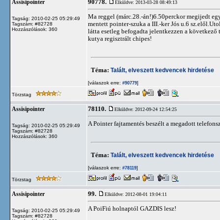
90778.
Assisipointer
Elküldve: 2013-03-28 08:49:13
Ma reggel (márc.28.-án!)6.50perckor megijedt egy m
Tagság: 2010-02-25 05:29:49
mentett pointer-szuka a III.-ker Jós u.6 sz.elől.U
Tagszám: #82728
Hozzászólások: 360
látta esetleg befogadta jelentkezzen a következ
kutya regisztrált chipes!
Téma:
Talált, elveszett kedvencek hirdetése
[válaszok erre:
]
#90779
Törzstag
78110.
Assisipointer
Elküldve: 2012-09-24 12:54:25
A Pointer fajtamentés beszélt a megadott telefon
Tagság: 2010-02-25 05:29:49
Tagszám: #82728
Hozzászólások: 360
Téma:
Talált, elveszett kedvencek hirdetése
[válaszok erre:
]
#78119
Törzstag
99.
Assisipointer
Elküldve: 2012-08-01 19:04:11
A PoiFiú holnaptól GAZDIS lesz!
Tagság: 2010-02-25 05:29:49
Tagszám: #82728