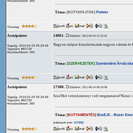
Hozzászólások: 360
Téma:
[KUTYAFAJTÁK]
Pointer
Törzstag
14861.
Assisipointer
Elküldve: 2012-04-18 22:23:41
Nagyon szépen köszönöm,már nagyon vártam és bo
Tagság: 2010-02-25 05:29:49
Tagszám: #82728
Hozzászólások: 360
Téma:
[SZERVEZETEK]
Szentendrei Árvácsk
Törzstag
17300.
Assisipointer
Elküldve: 2011-06-14 00:10:08
Szia!Hol vetted,mennyi volt megmutatod?Köszi:
Tagság: 2010-02-25 05:29:49
Tagszám: #82728
Hozzászólások: 360
Téma:
[KUTYAMENTÉS]
BoxE.R. - Boxer Em
[válaszok erre:
]
#17302
Törzstag