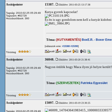
15387.
Assisipointer
Elküldve: 2011-03-25 13:17:38
Kutya gyerek kapcsolat!
Tagság: 2010-02-25 05:29:49
Tagszám: #82728
Hozzászólások: 360
És én is ugy gondolom nem kell a kutyát kidobni mer
Téma:
[KUTYAMENTÉS]
BoxE.R. - Boxer Em
[válaszok erre:
]
#15388
#15390
Törzstag
36848.
Assisipointer
Elküldve: 2011-03-20 21:38:41
Nagyon örülök hogy Maca ilyen jó helyre k
Tagság: 2010-02-25 05:29:49
Tagszám: #82728
Hozzászólások: 360
Téma:
[SZERVEZETEK]
Futrinka Egyesület
Törzstag
15097.
Assisipointer
Elküldve: 2011-03-19 23:30:25
Tagság: 2010-02-25 05:29:49