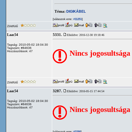
Téma:
DIGIKÁBEL
[válaszok erre:
]
#11251
Zöldfülű
5331.
Laac54
Elküldve: 2016-12-30 19:18:46
Tagság: 2010-05-02 18:04:30
Tagszám: #84636
Nincs jogosultsága
Hozzászólások: 47
Zöldfülű
3287.
Laac54
Elküldve: 2016-05-15 17:44:54
Tagság: 2010-05-02 18:04:30
Tagszám: #84636
Nincs jogosultsága
Hozzászólások: 47
[válaszok erre:
]
#3290