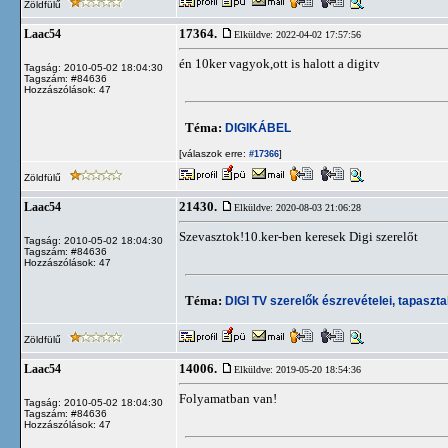
Zöldfülű
17364.
Laac54
Elküldve: 2022-04-02 17:57:56
én 10ker vagyok,ott is halott a digitv
Tagság: 2010-05-02 18:04:30
Tagszám: #84636
Hozzászólások: 47
Téma:
DIGIKÁBEL
[válaszok erre:
]
#17366
Zöldfülű
21430.
Laac54
Elküldve: 2020-08-03 21:06:28
Szevasztok!10.ker-ben keresek Digi szerelőt
Tagság: 2010-05-02 18:04:30
Tagszám: #84636
Hozzászólások: 47
Téma:
DIGI TV szerelők észrevételei, tapaszta
Zöldfülű
14006.
Laac54
Elküldve: 2019-05-20 18:54:36
Folyamatban van!
Tagság: 2010-05-02 18:04:30
Tagszám: #84636
Hozzászólások: 47