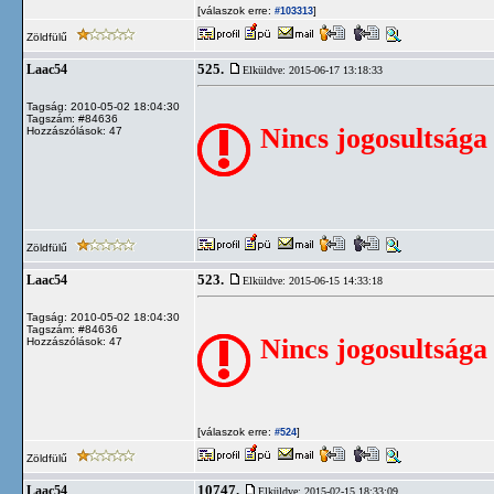
[válaszok erre:
]
#103313
Zöldfülű
525.
Laac54
Elküldve: 2015-06-17 13:18:33
Tagság: 2010-05-02 18:04:30
Tagszám: #84636
Nincs jogosultsága
Hozzászólások: 47
Zöldfülű
523.
Laac54
Elküldve: 2015-06-15 14:33:18
Tagság: 2010-05-02 18:04:30
Tagszám: #84636
Nincs jogosultsága
Hozzászólások: 47
[válaszok erre:
]
#524
Zöldfülű
10747.
Laac54
Elküldve: 2015-02-15 18:33:09