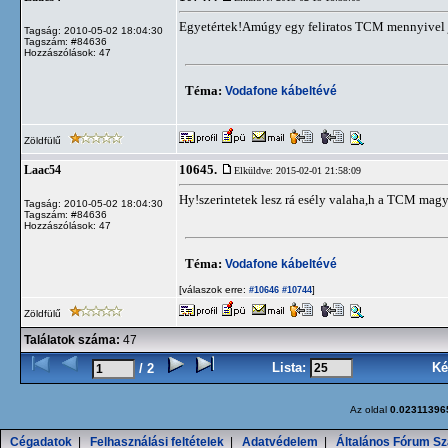
Egyetértek!Amúgy egy feliratos TCM mennyivel j
Tagság: 2010-05-02 18:04:30
Tagszám: #84636
Hozzászólások: 47
Téma:
Vodafone kábeltévé
Zöldfülű
10645.
Laac54
Elküldve: 2015-02-01 21:58:09
Hy!szerintetek lesz rá esély valaha,h a TCM magy
Tagság: 2010-05-02 18:04:30
Tagszám: #84636
Hozzászólások: 47
Téma:
Vodafone kábeltévé
[válaszok erre:
]
#10646
#10744
Zöldfülű
Találatok száma:
47
Lista:
Ké
/ 2
Az oldal
0.02311396
Cégadatok
|
Felhasználási feltételek
|
Adatvédelem
|
Általános Fórum Sz