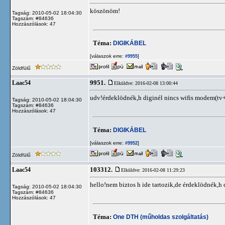
köszönöm!
Tagság: 2010-05-02 18:04:30
Tagszám: #84636
Hozzászólások: 47
Téma:
DIGIKÁBEL
[válaszok erre:
]
#9955
Zöldfülű
9951.
Laac54
Elküldve: 2016-02-08 13:00:44
udv!érdeklödnék,h diginél nincs wifis modem(tv
Tagság: 2010-05-02 18:04:30
Tagszám: #84636
Hozzászólások: 47
Téma:
DIGIKÁBEL
[válaszok erre:
]
#9952
Zöldfülű
103312.
Laac54
Elküldve: 2016-02-08 11:29:23
hello!nem biztos h ide tartozik,de érdeklödnék,h
Tagság: 2010-05-02 18:04:30
Tagszám: #84636
Hozzászólások: 47
Téma:
One DTH (műholdas szolgáltatás)