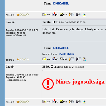
Téma:
DIGIKÁBEL
Zöldfülű
14004.
Laac54
Elküldve: 2019-05-20 17:52:20
Üdv Urak!15.ker-ben,a leiningen károly utcában vo
Tagság: 2010-05-02 18:04:30
köszönöm
Tagszám: #84636
Hozzászólások: 47
Téma:
DIGIKÁBEL
[válaszok erre:
]
#14005
#14005
Zöldfülű
3889.
Laac54
Elküldve: 2019-03-27 15:52:23
Tagság: 2010-05-02 18:04:30
Tagszám: #84636
Nincs jogosultsága
Hozzászólások: 47
Zöldfülű