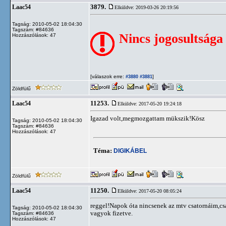
3879.
Laac54
Elküldve: 2019-03-26 20:19:56
Tagság: 2010-05-02 18:04:30
Tagszám: #84636
Nincs jogosultsága
Hozzászólások: 47
[válaszok erre:
]
#3880
#3881
Zöldfülű
11253.
Laac54
Elküldve: 2017-05-20 19:24:18
Igazad volt,megmozgattam mükszik!Kösz
Tagság: 2010-05-02 18:04:30
Tagszám: #84636
Hozzászólások: 47
Téma:
DIGIKÁBEL
Zöldfülű
11250.
Laac54
Elküldve: 2017-05-20 08:05:24
reggel!Napok óta nincsenek az mtv csatornáim,c
Tagság: 2010-05-02 18:04:30
vagyok fizetve.
Tagszám: #84636
Hozzászólások: 47