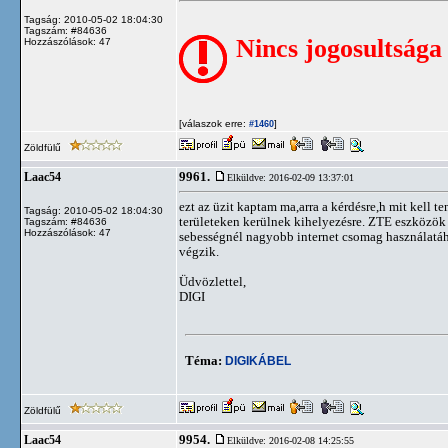
Tagság: 2010-05-02 18:04:30
Tagszám: #84636
Nincs jogosultsága
Hozzászólások: 47
[válaszok erre:
]
#1460
Zöldfülű
9961.
Laac54
Elküldve: 2016-02-09 13:37:01
ezt az üzit kaptam ma,arra a kérdésre,h mit kel
Tagság: 2010-05-02 18:04:30
területeken kerülnek kihelyezésre. ZTE eszközök
Tagszám: #84636
Hozzászólások: 47
sebességnél nagyobb internet csomag használatáh
végzik.
Üdvözlettel,
DIGI
Téma:
DIGIKÁBEL
Zöldfülű
9954.
Laac54
Elküldve: 2016-02-08 14:25:55