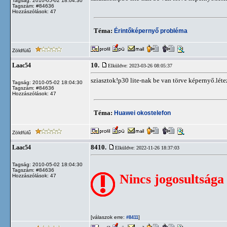
Tagság: 2010-05-02 18:04:30
Tagszám: #84636
Hozzászólások: 47
Téma:
Érintőképernyő probléma
Zöldfülű
10.
Laac54
Elküldve: 2023-03-26 08:05:37
sziasztok!p30 lite-nak be van törve képernyő.létez
Tagság: 2010-05-02 18:04:30
Tagszám: #84636
Hozzászólások: 47
Téma:
Huawei okostelefon
Zöldfülű
8410.
Laac54
Elküldve: 2022-11-26 18:37:03
Tagság: 2010-05-02 18:04:30
Tagszám: #84636
Nincs jogosultsága
Hozzászólások: 47
[válaszok erre:
]
#8411