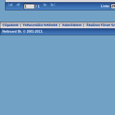
Lista:
/ 1
Cégadatok
|
Felhasználási feltételek
|
Adatvédelem
|
Általános Fórum Sz
Netboard Bt. © 2001-2013.