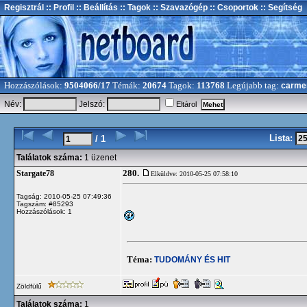
Regisztrál
:: Profil
:: Beállítás
:: Tagok
:: Szavazógép
:: Csoportok
:: Segítség
Hozzászólások:
9504066/17
Témák:
20674
Tagok:
113768
Legújabb tag:
carme
Név:
Jelszó:
Eltárol
Lista:
/ 1
Találatok száma:
1 üzenet
280.
Stargate78
Elküldve: 2010-05-25 07:58:10
Tagság: 2010-05-25 07:49:36
Tagszám: #85293
Hozzászólások: 1
Téma:
TUDOMÁNY ÉS HIT
Zöldfülű
Találatok száma:
1