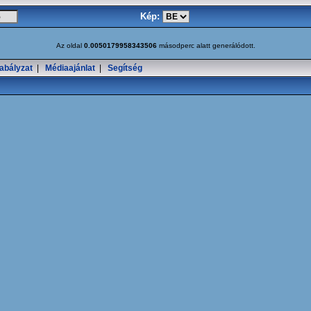
Kép:
Az oldal
0.0050179958343506
másodperc alatt generálódott.
abályzat
|
Médiaajánlat
|
Segítség