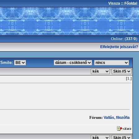
Vissza
:: Főoldal
Online: (
/
)
337
0
Elfelejtette jelszavát?
Smile:
[1.]
Fórum:
Vallás, filozófia