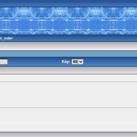
n_soler
Kép: