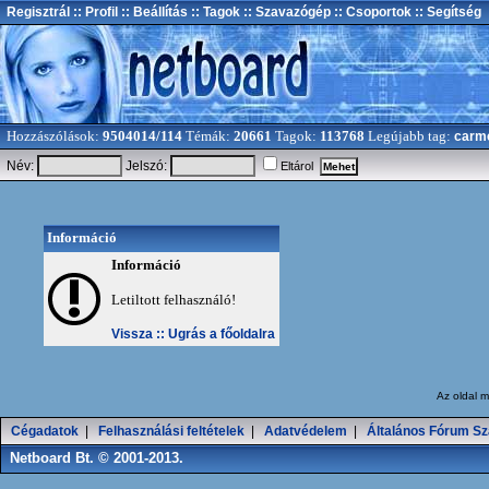
Regisztrál
:: Profil
:: Beállítás
:: Tagok
:: Szavazógép
:: Csoportok
:: Segítség
Hozzászólások:
9504014/114
Témák:
20661
Tagok:
113768
Legújabb tag:
carm
Név:
Jelszó:
Eltárol
Információ
Információ
Letiltott felhasználó!
Vissza ::
Ugrás a főoldalra
Az oldal
m
Cégadatok
|
Felhasználási feltételek
|
Adatvédelem
|
Általános Fórum Sz
Netboard Bt. © 2001-2013.