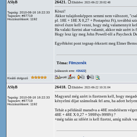
26421.
ASlyB
Elküldve: 2021-06-22 20:02:48
Köszi!
Tagság: 2010-08-16 16:22:33
Akkor tulajdonképpen semmi nem változott, "csak" 
Tagszám: #87719
Hozzászólások: 1192
pl. 18E + 18E X 0,27 + Postapénz Ft), továbbá sz
mivel észre kell venni, hogy még valamennyit kell
Ha valaki fizetni akar valamit, akkor már azért is fi
Hogy lesz így meg John Powell-től a Paycheck De
Egyébként pont tegnap érkezett meg Elmer Bernst
Téma:
Filmzenék
[válaszok erre:
]
#26422
Kiváló dolgozó
26418.
ASlyB
Elküldve: 2021-06-22 10:31:04
Magyarul még azért is fizetnem kell, hogy megadó
Tagság: 2010-08-16 16:22:33
kényelmi díjat számolnak fel arra, ha adott hely
Tagszám: #87719
Hozzászólások: 1192
Tehát a példánál maradva a 48E rendelésem vég
48E + 48E X 0,27 + 599Ft(v.999Ft) ?
+még talán az időért is kell fizetni, amíg náluk v