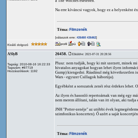
a The Witches esetében.
Na erre kíváncsi vagyok, hogy ez a helyenként ér
Téma:
Filmzenék
[válaszok erre:
]
#26460
#26462
Kiváló dolgozó
26458.
ASlyB
Elküldve: 2021-07-31 20:28:56
Plusz: nem tudják, hogy ki mit szerzett, minek mi
Tagság: 2010-08-16 16:22:33
hivatalos anyagokat hogyan lehet ilyen információk
Tagszám: #87719
Hozzászólások: 1192
Gump) kiengedni. Ráadásul még következetlen is (J
Wars - egyszer Csillagok háborúja).
Egyébként a sorozatok zenéi rész érdekes lehet. O
Az ilyen és hasonló repertoárnak van még egy más
nem merem állítani, talán van itt olyan, aki tudja 
JNH "Potter-zenéje" az utóbbi évek legmegérdeme
szimfonikus koncerten). Ő azért a saját koncertjé
Téma:
Filmzenék