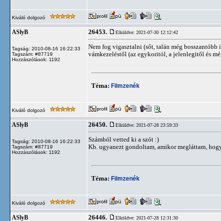
Kiváló dolgozó
26453.
ASlyB
Elküldve: 2021-07-30 12:12:42
Nem fog vigasztalni (sőt, talán még bosszantóbb i
Tagság: 2010-08-16 16:22:33
vámkezeléstől (az egykoritól, a jelenlegitől és mé
Tagszám: #87719
Hozzászólások: 1192
Téma:
Filmzenék
Kiváló dolgozó
26450.
ASlyB
Elküldve: 2021-07-28 23:59:33
Számból vetted ki a szót :)
Tagság: 2010-08-16 16:22:33
Kb. ugyanezt gondoltam, amikor megláttam, hogy 
Tagszám: #87719
Hozzászólások: 1192
Téma:
Filmzenék
Kiváló dolgozó
26446.
ASlyB
Elküldve: 2021-07-28 12:31:30