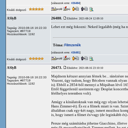
[válaszok erre:
]
#26484
Kiváló dolgozó
26480.
ASlyB
Elküldve: 2021-08-24 12:09:10
Lehet ezt még fokozni: Neked legalább (még ha ne
Tagság: 2010-08-16 16:22:33
Tagszám: #87719
Hozzászólások: 1192
Téma:
Filmzenék
[válaszok erre:
]
#26481
Kiváló dolgozó
26473.
ASlyB
Elküldve: 2021-08-16 23:10:10
Majdnem kétszer annyian férnek be... ránézésre 
Tagság: 2010-08-16 16:22:33
Viszont, úgy tudom, hogy Bécsben vannak olyan he
Tagszám: #87719
Hozzászólások: 1192
is). Ebből a 2854-ből mennyi a Müpában lévő 16
Ettől függetlenül szerintem egy Desplat koncert
férőhelyes teremben volt).
Amúgy a kínálatoknak van még egy olyan lehetség
Hans Zimmer-ét). És ez a filmek miatt is van. Szi
általában csak egy-két nagy, ismert mozihoz komp
is, hogy ismeri a filmet és/vagy (de leginkább és) 
Persze még számításba jöhetne Giacchino, illetve
még ők mozog(hatná)nak Zimmer mellett, ha azt ak