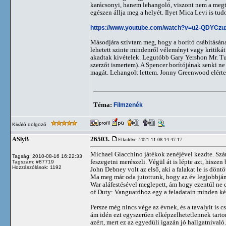
karácsonyi, hanem lehangoló, viszont nem a megt
egészen állja meg a helyét. Ilyet Mica Levi is tud
https://www.youtube.com/watch?v=u2-QDYC
Másodjára szívtam meg, hogy a borító csábításán
lehetett szinte mindenről véleményt vagy kritikát 
akadtak kivételek. Legutóbb Gary Yershon Mr. Tur
szerzőt ismertem). A Spencer borítójának senki n
magát. Lehangolt lettem. Jonny Greenwood elérte,
Téma:
Filmzenék
Kiváló dolgozó
26503.
ASlyB
Elküldve: 2021-11-08 14:47:17
Michael Giacchino játékok zenéjével kezdte. Szám
Tagság: 2010-08-16 16:22:33
feszegetni merészeli. Végül át is lépte azt, hisze
Tagszám: #87719
Hozzászólások: 1192
John Debney volt az első, aki a falakat le is dönt
Ma meg már oda jutottunk, hogy az év legjobbjána
War aláfestésével meglepett, ám hogy ezentúl ne
of Duty: Vanguardhoz egy a feladatain minden két
Persze még nincs vége az évnek, és a tavalyit is cs
ám idén ezt egyszerűen elképzelhetetlennek tart
azért, mert ez az egyedüli igazán jó hallgatnival