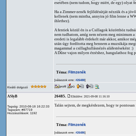
esetében (nem tudom, hogy miért, de egy) olyat f
Ha a Zimmer-zenék fejlődésútját nézzük és a jövő
kellenek (nem mintha, annyira jó film lenne a WW
ihlethez).
A fentiek közül én is a Csillagok közötthöz tudn
nem tudhatom, amíg nem nézem meg minimum a 84-
eredeti is legalább érdekelt már akkor, amikor mé
után úgy fordította meg bennem a muzsikája megít
magammal a csillaghullásnézés aláfestéseként :)
A Dűne vajon milyen érzéshez, hangulathoz fog pa
Téma:
Filmzenék
[válaszok erre:
]
#26488
Kiváló dolgozó
26485.
ASlyB
Elküldve: 2021-09-08 11:16:10
Talán sejtem, de megkérdezem, hogy te pontosan m
Tagság: 2010-08-16 16:22:33
Tagszám: #87719
Hozzászólások: 1192
Téma:
Filmzenék
[válaszok erre:
]
#26486