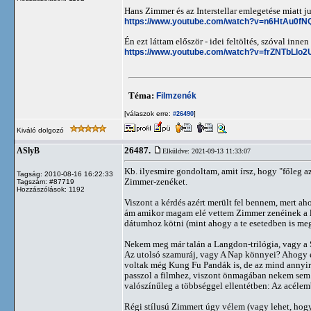
Hans Zimmer és az Interstellar emlegetése miatt j
https://www.youtube.com/watch?v=n6HtAu0fN
Én ezt láttam először - idei feltöltés, szóval in
https://www.youtube.com/watch?v=frZNTbLlo2
Téma:
Filmzenék
[válaszok erre:
]
#26490
Kiváló dolgozó
26487.
ASlyB
Elküldve: 2021-09-13 11:33:07
Kb. ilyesmire gondoltam, amit írsz, hogy "főleg az
Tagság: 2010-08-16 16:22:33
Zimmer-zenéket.
Tagszám: #87719
Hozzászólások: 1192
Viszont a kérdés azért merült fel bennem, mert ah
ám amikor magam elé vettem Zimmer zenéinek a l
dátumhoz kötni (mint ahogy a te esetedben is megv
Nekem meg már talán a Langdon-trilógia, vagy a S
Az utolsó szamuráj, vagy A Nap könnyei? Ahogy eln
voltak még Kung Fu Pandák is, de az mind annyir
passzol a filmhez, viszont önmagában nekem sem s
valószínűleg a többséggel ellentétben: Az acélem
Régi stílusú Zimmert úgy vélem (vagy lehet, hog