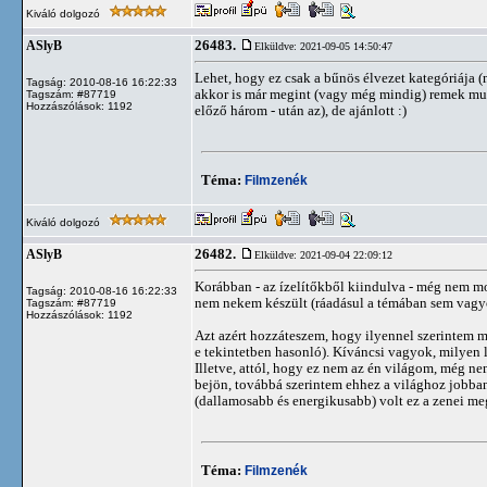
Kiváló dolgozó
26483.
ASlyB
Elküldve: 2021-09-05 14:50:47
Lehet, hogy ez csak a bűnös élvezet kategóriája
Tagság: 2010-08-16 16:22:33
akkor is már megint (vagy még mindig) remek muz
Tagszám: #87719
Hozzászólások: 1192
előző három - után az), de ajánlott :)
Téma:
Filmzenék
Kiváló dolgozó
26482.
ASlyB
Elküldve: 2021-09-04 22:09:12
Korábban - az ízelítőkből kiindulva - még nem m
Tagság: 2010-08-16 16:22:33
nem nekem készült (ráadásul a témában sem vagyo
Tagszám: #87719
Hozzászólások: 1192
Azt azért hozzáteszem, hogy ilyennel szerintem 
e tekintetben hasonló). Kíváncsi vagyok, milyen 
Illetve, attól, hogy ez nem az én világom, még n
bejön, továbbá szerintem ehhez a világhoz jobban 
(dallamosabb és energikusabb) volt ez a zenei me
Téma:
Filmzenék