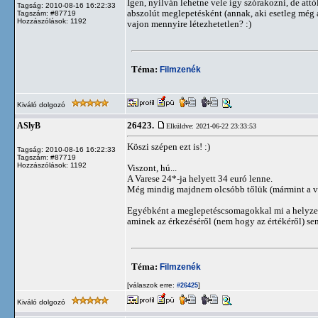
Igen, nyilván lehetne vele így szórakozni, de att
Tagság: 2010-08-16 16:22:33
abszolút meglepetésként (annak, aki esetleg még a
Tagszám: #87719
Hozzászólások: 1192
vajon mennyire létezhetetlen? :)
Téma:
Filmzenék
Kiváló dolgozó
26423.
ASlyB
Elküldve: 2021-06-22 23:33:53
Köszi szépen ezt is! :)
Tagság: 2010-08-16 16:22:33
Tagszám: #87719
Hozzászólások: 1192
Viszont, hú...
A Varese 24*-ja helyett 34 euró lenne.
Még mindig majdnem olcsóbb tőlük (mármint a v
Egyébként a meglepetéscsomagokkal mi a helyzet
aminek az érkezéséről (nem hogy az értékéről) se
Téma:
Filmzenék
[válaszok erre:
]
#26425
Kiváló dolgozó