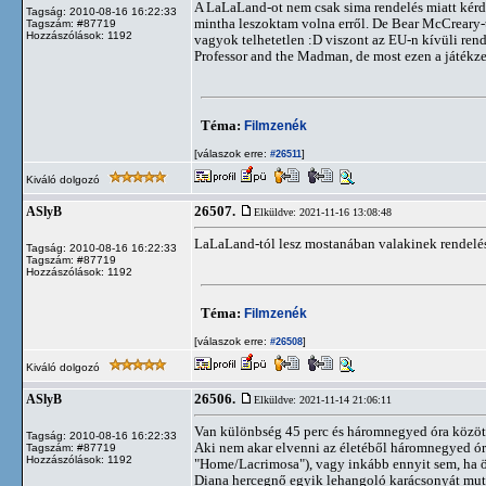
A LaLaLand-ot nem csak sima rendelés miatt kér
Tagság: 2010-08-16 16:22:33
mintha leszoktam volna erről. De Bear McCreary-
Tagszám: #87719
Hozzászólások: 1192
vagyok telhetetlen :D viszont az EU-n kívüli re
Professor and the Madman, de most ezen a játékz
Téma:
Filmzenék
[válaszok erre:
]
#26511
Kiváló dolgozó
26507.
ASlyB
Elküldve: 2021-11-16 13:08:48
LaLaLand-tól lesz mostanában valakinek rendelés
Tagság: 2010-08-16 16:22:33
Tagszám: #87719
Hozzászólások: 1192
Téma:
Filmzenék
[válaszok erre:
]
#26508
Kiváló dolgozó
26506.
ASlyB
Elküldve: 2021-11-14 21:06:11
Van különbség 45 perc és háromnegyed óra közöt
Tagság: 2010-08-16 16:22:33
Aki nem akar elvenni az életéből háromnegyed órá
Tagszám: #87719
Hozzászólások: 1192
"Home/Lacrimosa"), vagy inkább ennyit sem, ha össz
Diana hercegnő egyik lehangoló karácsonyát muta