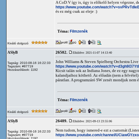
A CoD:V így is, úgy is előkelő helyen végezne, 
https://www.youtube.com/watch?v=svPRvTdIe
és ez még csak az eleje :)
Téma:
Filmzenék
Kiváló dolgozó
26502.
ASlyB
Elküldve: 2021-11-07 14:13:40
John Williams & Steven Spielberg Orchestra Live
Tagság: 2010-08-16 16:22:33
https://www.youtube.com/watch?v=d3gh9l37Yt
Tagszám: #87719
Hozzászólások: 1192
Kicsit talán sok az Indiana Jones, de ez egy nagyon 
kalandjaihoz köthető. Az előadás (nem a felvétel)
páratlan. A programzáró SW zenét mondjuk nem ért
Téma:
Filmzenék
Kiváló dolgozó
26489.
ASlyB
Elküldve: 2021-09-13 23:55:06
Nem tudom, hogy ismered-e ezt a csatornát (Liste
Tagság: 2010-08-16 16:22:33
https://www.youtube.com/channel/UCiawGYz
Tagszám: #87719
Hozzászólások: 1192