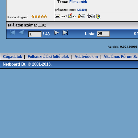
Téma:
Filmzenék
[válaszok erre:
]
#26419
Kiváló dolgozó
Találatok száma:
1192
Lista:
K
/ 48
Az oldal
0.02440905
Cégadatok
|
Felhasználási feltételek
|
Adatvédelem
|
Általános Fórum Sz
Netboard Bt. © 2001-2013.