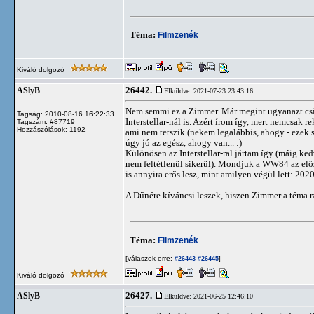
Téma:
Filmzenék
Kiváló dolgozó
26442.
ASlyB
Elküldve: 2021-07-23 23:43:16
Nem semmi ez a Zimmer. Már megint ugyanazt csiná
Tagság: 2010-08-16 16:22:33
Interstellar-nál is. Azért írom így, mert nemcsak
Tagszám: #87719
Hozzászólások: 1192
ami nem tetszik (nekem legalábbis, ahogy - ezek s
úgy jó az egész, ahogy van... :)
Különösen az Interstellar-ral jártam így (máig ked
nem feltétlenül sikerül). Mondjuk a WW84 az elő
is annyira erős lesz, mint amilyen végül lett: 202
A Dűnére kíváncsi leszek, hiszen Zimmer a téma r
Téma:
Filmzenék
[válaszok erre:
]
#26443
#26445
Kiváló dolgozó
26427.
ASlyB
Elküldve: 2021-06-25 12:46:10