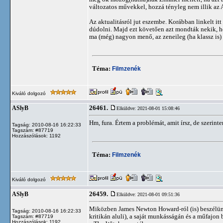
változatos művekkel, hozzá tényleg nem illik az
Az aktualitásról jut eszembe. Korábban linkelt it
dúdolni. Majd ezt követően azt mondták nekik, ho
ma (még) nagyon menő, az zeneileg (ha klassz is) 
Téma:
Filmzenék
Kiváló dolgozó
26461.
ASlyB
Elküldve: 2021-08-01 15:08:46
Hm, fura. Értem a problémát, amit írsz, de szerin
Tagság: 2010-08-16 16:22:33
Tagszám: #87719
Hozzászólások: 1192
Téma:
Filmzenék
Kiváló dolgozó
26459.
ASlyB
Elküldve: 2021-08-01 09:51:36
Miközben James Newton Howard-ról (is) beszélünk
Tagság: 2010-08-16 16:22:33
kritikán aluli), a saját munkásságán és a műfajon
Tagszám: #87719
Hozzászólások: 1192