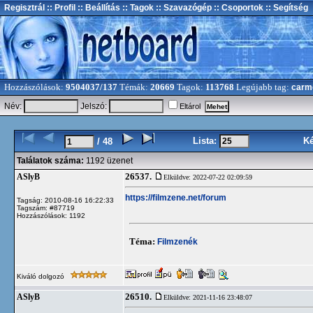
Regisztrál
:: Profil
:: Beállítás
:: Tagok
:: Szavazógép
:: Csoportok
:: Segítség
Hozzászólások:
9504037/137
Témák:
20669
Tagok:
113768
Legújabb tag:
carm
Név:
Jelszó:
Eltárol
Lista:
K
/ 48
Találatok száma:
1192 üzenet
26537.
ASlyB
Elküldve: 2022-07-22 02:09:59
https://filmzene.net/forum
Tagság: 2010-08-16 16:22:33
Tagszám: #87719
Hozzászólások: 1192
Téma:
Filmzenék
Kiváló dolgozó
26510.
ASlyB
Elküldve: 2021-11-16 23:48:07