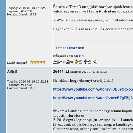
Én sem veTem :D meg (oké: bocs) az újabb lemeze
Tagság: 2010-08-16 16:22:33
valók, így én sem veTTem a Rush utáni időszakból,
Tagszám: #87719
Hozzászólások: 1192
A WW84 megvételén ugyanúgy gondolkodom én is,
Egyébként 2013-at nézve pl. Az acélember engem 
Téma:
Filmzenék
[válaszok erre:
]
#26447
Kiváló dolgozó
26444.
ASlyB
Elküldve: 2021-07-27 23:50:28
Na, akkor, hogy élményt cseréljünk :)
Tagság: 2010-08-16 16:22:33
Tagszám: #87719
Hozzászólások: 1192
https://www.youtube.com/watch?v=JB59Cqxo
https://www.youtube.com/watch?v=exBZgE5fj
Nekem a Landing tétellel nemhogy semmi bajom ni
1. Justin Hurwitz és
2. 2018 egyik legjobbja (itt: az Apollo 11 Launch
(3. ezt csak zárójelben jegyzem meg: a Landing-h
filmhez viszont, néhány sort leszámítva, nincs s