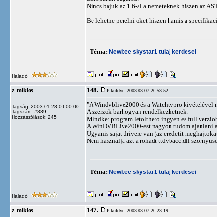
Nincs bajuk az 1.6-al a nemeteknek hiszen az AS
Be lehetne perelni oket hiszen hamis a specifikac
Téma:
Newbee skystar1 tulaj kerdesei
Haladó
148.
z_miklos
Elküldve: 2003-03-07 20:53:52
"A Windvblive2000 és a Watchtvpro kivételével mi
Tagság: 2003-01-28 00:00:00
A szerzok barhogyan rendelkezhetnek.
Tagszám: #889
Hozzászólások: 245
Mindket program letoltheto ingyen es full verzio
A WinDVBLive2000-est nagyon tudom ajanlani az
Ugyanis sajat drivere van (az eredetit meghajtokat
Nem hasznalja azt a rohadt ttdvbacc.dll szornyuse
Téma:
Newbee skystar1 tulaj kerdesei
Haladó
147.
z_miklos
Elküldve: 2003-03-07 20:23:19