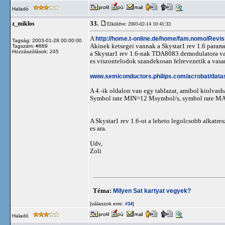
Haladó
33.
z_miklos
Elküldve: 2003-02-14 10:41:33
A
http://home.t-online.de/home/fam.nomo/Revis
Tagság: 2003-01-28 00:00:00
Akinek ketsegei vannak a Skystar1 rev 1.6 param
Tagszám: #889
Hozzászólások: 245
a Skystar1 rev 1.6-nak TDA8083 demodulatora van.
es viszontelodok szandekosan felrevezetik a vasa
www.semiconductors.philips.com/acrobat/dat
A 4.-ik oldalon van egy tablazat, amibol kiolvash
Symbol rate MIN=12 Msymbol/s, symbol rate M
A Skystar1 rev 1.6-ot a leheto legolcsobb alkatres
es ara.
Udv,
Zoli
Téma:
Milyen Sat kartyat vegyek?
[válaszok erre:
]
#34
Haladó