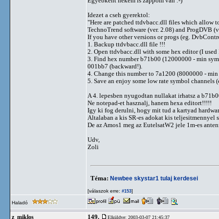
Egyebkent nekem is zappom van :-)
Idezet a cseh gyerektol:
"Here are patched ttdvbacc.dll files which allow t
TechnoTrend software (ver. 2.08) and ProgDVB (ve
If you have other versions or progs (eg. DvbContro
1. Backup ttdvbacc.dll file !!!
2. Open ttdvbacc.dll with some hex editor (I used
3. Find hex number b71b00 (12000000 - min symbol 
001bb7 (backward!).
4. Change this number to 7a1200 (8000000 - min s
5. Save an enjoy some low rate symbol channels (eg
A 4. lepesben nyugodtan nullakat irhatsz a b71b
Ne notepad-et hasznalj, hanem hexa editort!!!!!
Igy ki fog derulni, hogy mit tud a kartyad hardware
Altalaban a kis SR-es adokat kis teljesitmennyel 
De az Amos1 meg az EutelsatW2 jele 1m-es antenna
Udv,
Zoli
Téma:
Newbee skystar1 tulaj kerdesei
[válaszok erre:
]
#153
Haladó
149.
z_miklos
Elküldve: 2003-03-07 21:45:37