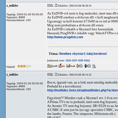
153.
z_miklos
Elküldve: 2003-03-08 08:28:33
Az EzDVB-vel nem is fog mukodni, mert mas dll-t 
Tagság: 2003-01-28 00:00:00
Az EzDVB esteben a dvbcore.dll -t kell megheack
Tagszám: #889
Hozzászólások: 245
Ugyanugy ra kell keresni b71b00-ra es ird at 000
Meg nem probaltam a dvbcore.dll esten.
Az EzDVB-t inkabb a Skystar2-hez hasznaljak.
Hasznalj ProgDVB-t inkabb vagy WatchTVPro-t e
http://www.progdvb.com
Téma:
Newbee skystar1 tulaj kerdesei
[válaszok erre:
]
#154
#157
#159
#161
Haladó
152.
z_miklos
Elküldve: 2003-03-08 08:14:32
Bocsi, igazad van, az a link nem mindig mukodik
Tagság: 2003-01-28 00:00:00
Probald ki a kovetkezot:
Tagszám: #889
Hozzászólások: 245
http://multidec.host.sk/upload/index.php?acti
Figyelem!!! Mindez csak a Skystar1 rev 1.6-ra erv
A Prima TV-t ne is probald, mert nem fog bejonni,
Az Atomic TV sem fog bejonni, SR=6520 es az A
A CNBC-E sem jon be (ez egy specialis CNBC, esti
the lambs, Frasier, The simpsons, Milenium stb.)
SR=4267.