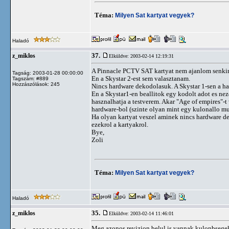
Téma:
Milyen Sat kartyat vegyek?
Haladó
37.
z_miklos
Elküldve: 2003-02-14 12:19:31
A Pinnacle PCTV SAT kartyat nem ajanlom senki
Tagság: 2003-01-28 00:00:00
En a Skystar 2-est sem valasztanam.
Tagszám: #889
Hozzászólások: 245
Nincs hardware dekodolasuk. A Skystar 1-sen a 
En a Skystar1-en beallitok egy kodolt adot es n
hasznalhatja a testverem. Akar "Age of empires"
hardware-bol (szinte olyan mint egy kulonallo m
Ha olyan kartyat veszel aminek nincs hardware d
ezekrol a kartyakrol.
Bye,
Zoli
Téma:
Milyen Sat kartyat vegyek?
Haladó
35.
z_miklos
Elküldve: 2003-02-14 11:46:01
Meg azonos revizion belul is vannak kulonbsege