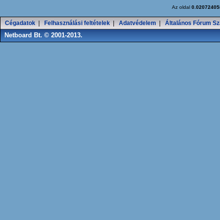
Az oldal
0.02072405
Cégadatok
|
Felhasználási feltételek
|
Adatvédelem
|
Általános Fórum Sz
Netboard Bt. © 2001-2013.