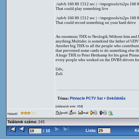
./udvb 160 80 1512 sec | ~/mpegtools/ts2ps 160 8
That could play something live
./udvb 160 80 1512 sec | ~/mpegtools/ts2ps 160 
That could record something on your hard drive
An enormous THX to Neologik.Without him and h
anything.Multidec is somekind the father of UDV
Another big THX to all the people who contributed
that prevented some cards to do something else t
A huge THX to Peter Hettkamp for his great Pinna
every people who worked on the DVBS drivers fo
Udv,
Zoli
Téma:
Pinnacle PCTV Sat + Dekódolás
[válaszok erre:
]
#14
Haladó
Találatok száma:
245
Lista:
K
/ 10