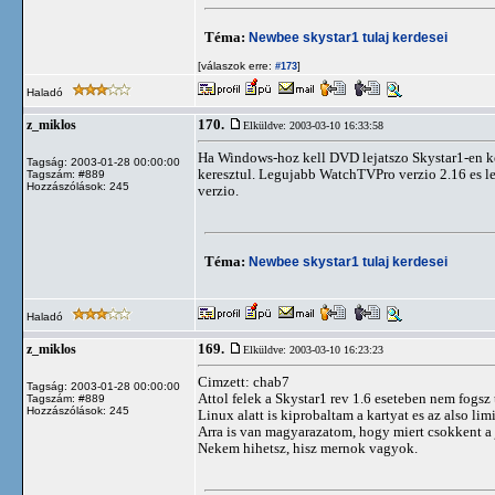
Téma:
Newbee skystar1 tulaj kerdesei
[válaszok erre:
]
#173
Haladó
170.
z_miklos
Elküldve: 2003-03-10 16:33:58
Ha Windows-hoz kell DVD lejatszo Skystar1-en k
Tagság: 2003-01-28 00:00:00
keresztul. Legujabb WatchTVPro verzio 2.16 es le
Tagszám: #889
Hozzászólások: 245
verzio.
Téma:
Newbee skystar1 tulaj kerdesei
Haladó
169.
z_miklos
Elküldve: 2003-03-10 16:23:23
Cimzett: chab7
Tagság: 2003-01-28 00:00:00
Attol felek a Skystar1 rev 1.6 eseteben nem fogsz
Tagszám: #889
Hozzászólások: 245
Linux alatt is kiprobaltam a kartyat es az also lim
Arra is van magyarazatom, hogy miert csokkent a 
Nekem hihetsz, hisz mernok vagyok.