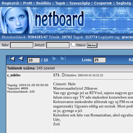
Regisztrál
:: Profil
:: Beállítás
:: Tagok
:: Szavazógép
:: Csoportok
:: Segítség
Hozzászólások:
9504185/47
Témák:
20702
Tagok:
113774
Legújabb tag:
gracie
Név:
Jelszó:
Eltárol
Lista:
K
/ 10
Találatok száma:
245 üzenet
171.
z_miklos
Elküldve: 2003-03-10 16:52:23
Cimzett: Hule
Tagság: 2003-01-28 00:00:00
Marosvasarhelytol 20km-re.
Tagszám: #889
Hozzászólások: 245
Van egy gyenge jel az RTV-tol, sajnos nagyon gy
falum nincs egy TV ado mukodesi korzeteben sem. 
Kolozsvaron mukodesbe allitotak egy uj FM-es rad
sugaroznak). Ugyanis eddig azt neztuk. Most ped
se jo, gyenge a jel.
Kulonben sok falu van Romaniaban, ahol egyalta
Udv,
Zoli