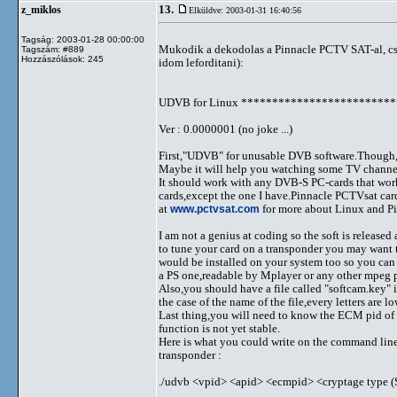
13.
z_miklos
Elküldve: 2003-01-31 16:40:56
Tagság: 2003-01-28 00:00:00
Mukodik a dekodolas a Pinnacle PCTV SAT-al, csa
Tagszám: #889
Hozzászólások: 245
idom leforditani):
UDVB for Linux ************************
Ver : 0.0000001 (no joke ...)
First,"UDVB" for unusable DVB software.Though,m
Maybe it will help you watching some TV channel
It should work with any DVB-S PC-cards that work
cards,except the one I have.Pinnacle PCTVsat card
at
www.pctvsat.com
for more about Linux and P
I am not a genius at coding so the soft is releas
to tune your card on a transponder you may wan
would be installed on your system too so you can
a PS one,readable by Mplayer or any other mpeg p
Also,you should have a file called "softcam.key"
the case of the name of the file,every letters are lo
Last thing,you will need to know the ECM pid of
function is not yet stable.
Here is what you could write on the command line
transponder :
./udvb <vpid> <apid> <ecmpid> <cryptage type