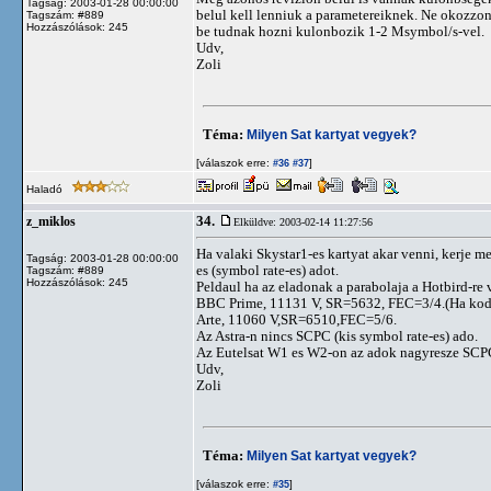
Tagság: 2003-01-28 00:00:00
belul kell lenniuk a parametereiknek. Ne okozzon
Tagszám: #889
Hozzászólások: 245
be tudnak hozni kulonbozik 1-2 Msymbol/s-vel.
Udv,
Zoli
Téma:
Milyen Sat kartyat vegyek?
[válaszok erre:
]
#36
#37
Haladó
34.
z_miklos
Elküldve: 2003-02-14 11:27:56
Ha valaki Skystar1-es kartyat akar venni, kerje 
Tagság: 2003-01-28 00:00:00
es (symbol rate-es) adot.
Tagszám: #889
Hozzászólások: 245
Peldaul ha az eladonak a parabolaja a Hotbird-re 
BBC Prime, 11131 V, SR=5632, FEC=3/4.(Ha kodolt i
Arte, 11060 V,SR=6510,FEC=5/6.
Az Astra-n nincs SCPC (kis symbol rate-es) ado.
Az Eutelsat W1 es W2-on az adok nagyresze SCP
Udv,
Zoli
Téma:
Milyen Sat kartyat vegyek?
[válaszok erre:
]
#35