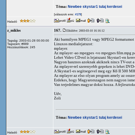
Téma:
Newbee skystar1 tulaj kerdesei
[válaszok erre:
]
#179
Haladó
167.
z_miklos
Elküldve: 2003-03-10 16:16:12
Aki barmilyen MPEG1 vagy MPEG2 formatumot akar
Tagság: 2003-01-28 00:00:00
Linuxos medialejatszot:
Tagszám: #889
Hozzászólások: 245
mplayer.
Az mplayer -ao mpegpes -vo mpegpes film.mpg para
Lehet Video CD-rol is lejatszani Skystar1-en keres
Nagyon hasznos azoknak akiknek nincs TV-out a
Az mplayer-rel szerenyebb gepeken is lehet DVD-t
A Skystar1-es segitsegevel meg egy K6 II 500 MHz
Az mplayer az elso olyan program amely az osszes 
Erdekes, hogy Magyarorszagon nem nagyon ismeri
Van terjedelmes magyar doksi hozza. A fejlesztok
Udv,
Zoli
Téma:
Newbee skystar1 tulaj kerdesei
Haladó