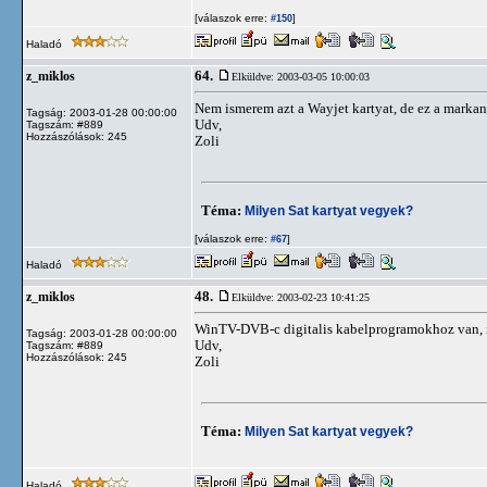
[válaszok erre:
]
#150
Haladó
64.
z_miklos
Elküldve: 2003-03-05 10:00:03
Nem ismerem azt a Wayjet kartyat, de ez a markanev
Tagság: 2003-01-28 00:00:00
Udv,
Tagszám: #889
Hozzászólások: 245
Zoli
Téma:
Milyen Sat kartyat vegyek?
[válaszok erre:
]
#67
Haladó
48.
z_miklos
Elküldve: 2003-02-23 10:41:25
WinTV-DVB-c digitalis kabelprogramokhoz van, 
Tagság: 2003-01-28 00:00:00
Udv,
Tagszám: #889
Hozzászólások: 245
Zoli
Téma:
Milyen Sat kartyat vegyek?
Haladó