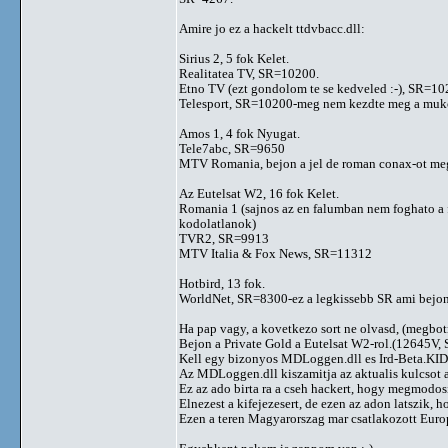
Amire jo ez a hackelt ttdvbacc.dll:
Sirius 2, 5 fok Kelet.
Realitatea TV, SR=10200.
Etno TV (ezt gondolom te se kedveled :-), SR=10
Telesport, SR=10200-meg nem kezdte meg a mukode
Amos 1, 4 fok Nyugat.
Tele7abc, SR=9650
MTV Romania, bejon a jel de roman conax-ot me
Az Eutelsat W2, 16 fok Kelet.
Romania 1 (sajnos az en falumban nem foghato a f
kodolatlanok)
TVR2, SR=9913
MTV Italia & Fox News, SR=11312
Hotbird, 13 fok.
WorldNet, SR=8300-ez a legkissebb SR ami bejon
Ha pap vagy, a kovetkezo sort ne olvasd, (megbot
Bejon a Private Gold a Eutelsat W2-rol.(12645V, 
Kell egy bizonyos MDLoggen.dll es Ird-Beta.KID 
Az MDLoggen.dll kiszamitja az aktualis kulcsot a
Ez az ado birta ra a cseh hackert, hogy megmodosit
Elnezest a kifejezesert, de ezen az adon latszik, 
Ezen a teren Magyarorszag mar csatlakozott Euro