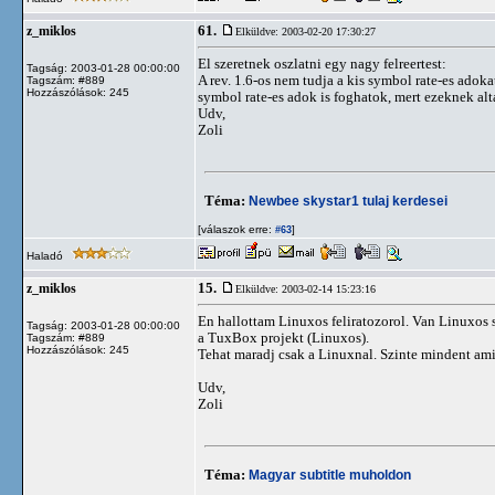
61.
z_miklos
Elküldve: 2003-02-20 17:30:27
El szeretnek oszlatni egy nagy felreertest:
Tagság: 2003-01-28 00:00:00
A rev. 1.6-os nem tudja a kis symbol rate-es adoka
Tagszám: #889
Hozzászólások: 245
symbol rate-es adok is foghatok, mert ezeknek al
Udv,
Zoli
Téma:
Newbee skystar1 tulaj kerdesei
[válaszok erre:
]
#63
Haladó
15.
z_miklos
Elküldve: 2003-02-14 15:23:16
En hallottam Linuxos feliratozorol. Van Linuxos 
Tagság: 2003-01-28 00:00:00
a TuxBox projekt (Linuxos).
Tagszám: #889
Hozzászólások: 245
Tehat maradj csak a Linuxnal. Szinte mindent ami
Udv,
Zoli
Téma:
Magyar subtitle muholdon