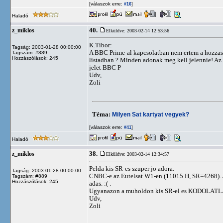
[válaszok erre:
]
#16
Haladó
40.
z_miklos
Elküldve: 2003-02-14 12:53:56
K.Tibor:
Tagság: 2003-01-28 00:00:00
A BBC Prime-al kapcsolatban nem ertem a hozzaszo
Tagszám: #889
Hozzászólások: 245
listadban ? Minden adonak meg kell jelennie! Az
jelet BBC P
Udv,
Zoli
Téma:
Milyen Sat kartyat vegyek?
[válaszok erre:
]
#41
Haladó
38.
z_miklos
Elküldve: 2003-02-14 12:34:57
Pelda kis SR-es szuper jo adora:
Tagság: 2003-01-28 00:00:00
CNBC-e az Eutelsat W1-en (11015 H, SR=4268). Am
Tagszám: #889
Hozzászólások: 245
adas. :( .
Ugyanazon a muholdon kis SR-el es KODOLATL
Udv,
Zoli