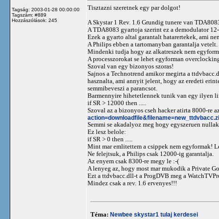
Tisztazni szeretnek egy par dolgot!
Tagság: 2003-01-28 00:00:00
Tagszám: #889
Hozzászólások: 245
A Skystar 1 Rev. 1.6 Grundig tunere van TDA8083
A TDA8083 gyartoja szerint ez a demodulator 1
Ezek a gyarto altal garantalt hatarertekek, ami ne
A Philips ebben a tartomanyban garantalja vetelt.
Mindenki tudja hogy az alkatreszek nem egyforma
A processzorokat se lehet egyforman overclockin
Szoval van egy bizonyos szoras!
Sajnos a Technotrend amikor megirta a ttdvbacc.dll
hasznalta, ami annyit jelent, hogy az eredeti erin
semmibeveszi a parancsot.
Barmennyire hihetetlennek tunik van egy ilyen li
if SR > 12000 then .....
Szoval az a bizonyos cseh hacker atirta 8000-re a
action=downloadfile&filename=new_ttdvbacc.z
Semmi se akadalyoz meg hogy egyszeruen nullakat
Ez lesz belole:
if SR > 0 then .....
Mint mar emlitettem a csippek nem egyformak! Le
Ne felejtsuk, a Philips csak 12000-ig garantalja.
Az enyem csak 8300-re megy le :-(
A lenyeg az, hogy most mar mukodik a Private G
Ezt a ttdvbacc.dll-t a ProgDVB meg a WatchTVPro
Mindez csak a rev. 1.6 ervenyes!!!
Téma:
Newbee skystar1 tulaj kerdesei