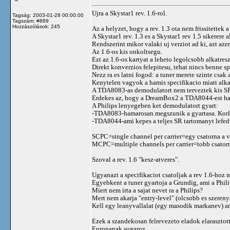
Ujra a Skystar1 rev. 1.6-rol.
Tagság: 2003-01-28 00:00:00
Tagszám: #889
Hozzászólások: 245
Az a helyzet, hogy a rev. 1.3 ota nem frissitettek a
A Skystar1 rev. 1.3 es a Skystar1 rev 1.5 sikerere a
Rendszerint mikor valaki uj verziot ad ki, azt azer
Az 1.6-os kis onkoltsegu.
Ezt az 1.6-os kartyat a leheto legolcsobb alkatres
Direkt konverzios felepitesu, tehat nincs benne sp
Nezz ra es latni fogod: a tuner merete szinte csak
Kenytelen vagyok a hamis specifikacio miatt alka
A TDA8083-as demodulatort nem terveztek kis SR
Erdekes az, hogy a DreamBox2 a TDA8044-est ha
A Philips lenyegeben ket demodulatort gyart:
-TDA8083-hamarosan megszunik a gyartasa. Korl
-TDA8044-ami kepes a teljes SR tartomanyt le
SCPC=single channel per carrier=egy csatorna a 
MCPC=multiple channels per carrier=tobb csator
Szoval a rev. 1.6 "kesz-atveres".
Ugyanazt a specifikaciot csatoljak a rev 1.6-hoz 
Egyebkent a tuner gyartoja a Grundig, ami a Phili
Miert nem irta a sajat nevet ra a Philips?
Mert nem akarja "entry-level" (olcsobb es szeren
Kell egy leanyvallalat (egy masodik markanev) a
Ezek a szandekosan felrevezeto eladok elarasztott
Europanak sugaroz.