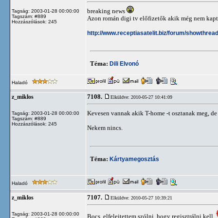
breaking news
Tagság: 2003-01-28 00:00:00
Tagszám: #889
Azon román digi tv előfizetők akik még nem kaptak
Hozzászólások: 245
http://www.receptiasatelit.biz/forum/showthr
Téma:
Dili Elvonó
Haladó
7108.
z_miklos
Elküldve: 2010-05-27 10:41:09
Kevesen vannak akik T-home -t osztanak meg, de
Tagság: 2003-01-28 00:00:00
Tagszám: #889
Hozzászólások: 245
Nekem nincs.
Téma:
Kártyamegosztás
Haladó
7107.
z_miklos
Elküldve: 2010-05-27 10:39:21
Tagság: 2003-01-28 00:00:00
Bocs, elfelejtettem szólni, hogy regisztrálni kell.