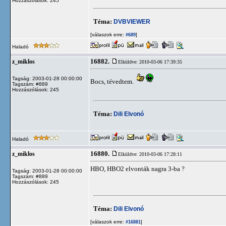
Hozzászólások: 245
Téma:
DVBVIEWER
[válaszok erre:
]
#689
Haladó
16882.
z_miklos
Elküldve: 2010-03-06 17:39:35
Tagság: 2003-01-28 00:00:00
Bocs, tévedtem.
Tagszám: #889
Hozzászólások: 245
Téma:
Dili Elvonó
Haladó
16880.
z_miklos
Elküldve: 2010-03-06 17:28:11
HBO, HBO2 elvonták nagra 3-ba ?
Tagság: 2003-01-28 00:00:00
Tagszám: #889
Hozzászólások: 245
Téma:
Dili Elvonó
[válaszok erre:
]
#16881