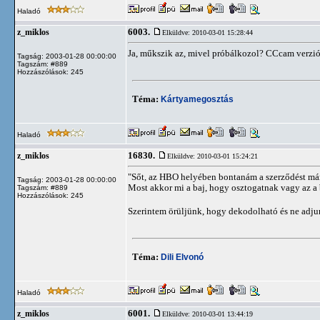
Haladó
6003.
z_miklos
Elküldve: 2010-03-01 15:28:44
Ja, műkszik az, mivel próbálkozol? CCcam verz
Tagság: 2003-01-28 00:00:00
Tagszám: #889
Hozzászólások: 245
Téma:
Kártyamegosztás
Haladó
16830.
z_miklos
Elküldve: 2010-03-01 15:24:21
"Sőt, az HBO helyében bontanám a szerződést már
Tagság: 2003-01-28 00:00:00
Most akkor mi a baj, hogy osztogatnak vagy az a
Tagszám: #889
Hozzászólások: 245
Szerintem örüljünk, hogy dekodolható és ne adju
Téma:
Dili Elvonó
Haladó
6001.
z_miklos
Elküldve: 2010-03-01 13:44:19