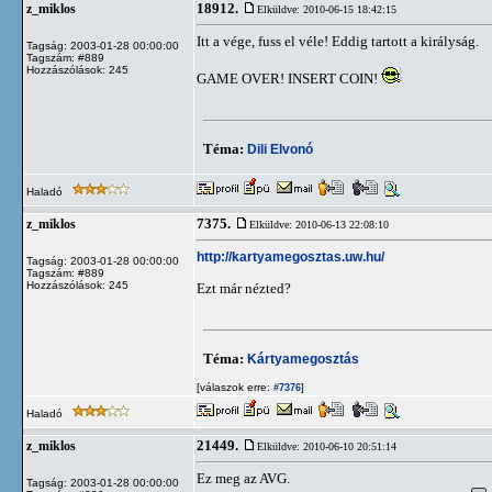
18912.
z_miklos
Elküldve: 2010-06-15 18:42:15
Itt a vége, fuss el véle! Eddig tartott a királyság.
Tagság: 2003-01-28 00:00:00
Tagszám: #889
Hozzászólások: 245
GAME OVER! INSERT COIN!
Téma:
Dili Elvonó
Haladó
7375.
z_miklos
Elküldve: 2010-06-13 22:08:10
http://kartyamegosztas.uw.hu/
Tagság: 2003-01-28 00:00:00
Tagszám: #889
Hozzászólások: 245
Ezt már nézted?
Téma:
Kártyamegosztás
[válaszok erre:
]
#7376
Haladó
21449.
z_miklos
Elküldve: 2010-06-10 20:51:14
Ez meg az AVG.
Tagság: 2003-01-28 00:00:00