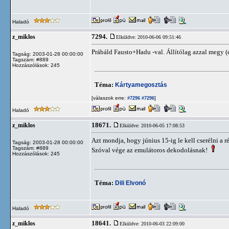
Haladó
7294.
z_miklos
Elküldve: 2010-06-06 09:51:46
Prábáld Fausto+Hadu -val. Állítólag azzal megy 
Tagság: 2003-01-28 00:00:00
Tagszám: #889
Hozzászólások: 245
Téma:
Kártyamegosztás
[válaszok erre:
]
#7296
#7296
Haladó
18671.
z_miklos
Elküldve: 2010-06-05 17:08:53
Azt mondja, hogy június 15-ig le kell cserélni a 
Tagság: 2003-01-28 00:00:00
Tagszám: #889
Szóval vége az emulátoros dekodolásnak!
Hozzászólások: 245
Téma:
Dili Elvonó
Haladó
18641.
z_miklos
Elküldve: 2010-06-03 22:09:00