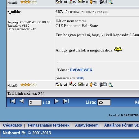
Haladó
667.
z_miklos
Elküldve: 2010-02-23 19:33:04
Hát ez nem semmi.
Tagság: 2003-01-28 00:00:00
C1E Enhanced Halt State
Tagszám: #889
Hozzászólások: 245
Erre hogyan jöttél rá, hogy ki kell kapcsolni? 
Amúgy gratulálok a megoldáshoz.
Téma:
DVBVIEWER
[válaszok erre:
]
#668
Haladó
Találatok száma:
245
Lista:
K
/ 10
Az oldal
0.02458786
Cégadatok
|
Felhasználási feltételek
|
Adatvédelem
|
Általános Fórum Sz
Netboard Bt. © 2001-2013.