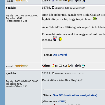
Haladó
16739.
z_miklos
Elküldve: 2010-02-23 23:16:39
Amit két ember tud, az már nem titok. Csak az tit
Tagság: 2003-01-28 00:00:00
Tagszám: #889
Ígyhát elterjedt a hír, hogy ingyér lehet.
Hozzászólások: 245
Az utóbbi időben állítólag már wap-ról is le lehet
Én nem hibáztatnék senkit a magyar műholdhobbis
idehaza.
Téma:
Dili Elvonó
Haladó
78181.
z_miklos
Elküldve: 2010-02-23 22:07:32
Romániában készült a fénykép?
Tagság: 2003-01-28 00:00:00
Tagszám: #889
Hozzászólások: 245
Téma:
One DTH (műholdas szolgáltatás)
[válaszok erre:
]
#78182