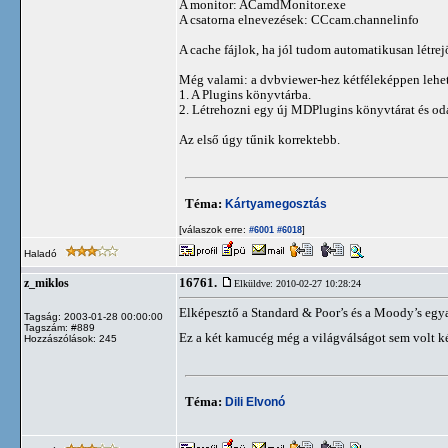
A monitor: ACamdMonitor.exe
A csatorna elnevezések: CCcam.channelinfo
A cache fájlok, ha jól tudom automatikusan létre
Még valami: a dvbviewer-hez kétféleképpen lehet 
1. A Plugins könyvtárba.
2. Létrehozni egy új MDPlugins könyvtárat és oda
Az első úgy tűnik korrektebb.
Téma:
Kártyamegosztás
[válaszok erre:
]
#6001
#6018
Haladó
16761.
z_miklos
Elküldve: 2010-02-27 10:28:24
Elképesztő a Standard & Poor’s és a Moody’s egyar
Tagság: 2003-01-28 00:00:00
Tagszám: #889
Ez a két kamucég még a világválságot sem volt k
Hozzászólások: 245
Téma:
Dili Elvonó