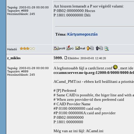
Azt hiszem lemaradt a P sor végéről valami:
Tagság: 2003-01-28 00:00:00
P:0B02:00000000:Hocus
Tagszám: #889
Hozzászólások: 245
P:1801:00000000:Dili
Téma:
Kártyamegosztás
Haladó
5999.
z_miklos
Elküldve: 2010-03-01 12:40:20
A legfontosabb fájl a cardclient.conf
, mert ide
Tagság: 2003-01-28 00:00:00
Tagszám: #889
cccamn:server.no-ip.org:12000:0/0000/0000:fel
Hozzászólások: 245
ACamd_PMT.txt - ebben kell beállítani a prioritás
# [P] Preferred
# Same CAID is possible, the higer line and with a
# When zero provider-id then preferred caid
# CAID Provider Name
#P:0100:00000000:caid only
#P:0100:0000006A:caid and provider
P:0B02:00000000
P:1801:00000000
Még van az ini fájl: ACamd.ini