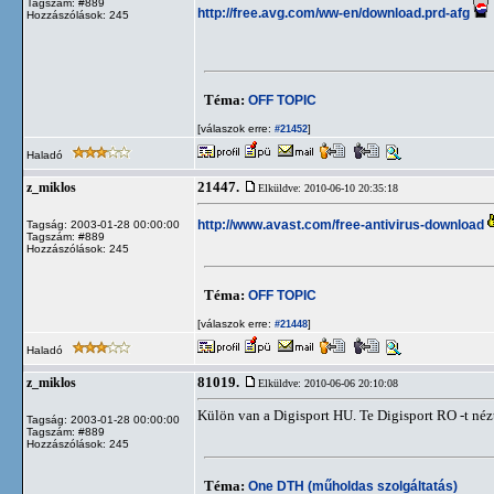
Tagszám: #889
http://free.avg.com/ww-en/download.prd-afg
Hozzászólások: 245
Téma:
OFF TOPIC
[válaszok erre:
]
#21452
Haladó
21447.
z_miklos
Elküldve: 2010-06-10 20:35:18
http://www.avast.com/free-antivirus-download
Tagság: 2003-01-28 00:00:00
Tagszám: #889
Hozzászólások: 245
Téma:
OFF TOPIC
[válaszok erre:
]
#21448
Haladó
81019.
z_miklos
Elküldve: 2010-06-06 20:10:08
Külön van a Digisport HU. Te Digisport RO -t néz
Tagság: 2003-01-28 00:00:00
Tagszám: #889
Hozzászólások: 245
Téma:
One DTH (műholdas szolgáltatás)