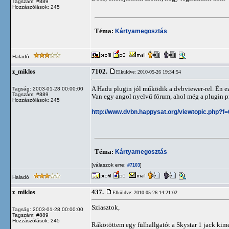
Tagszám: #889
Hozzászólások: 245
Téma:
Kártyamegosztás
Haladó
7102.
z_miklos
Elküldve: 2010-05-26 19:34:54
A Hadu plugin jól működik a dvbviewer-rel. Én e
Tagság: 2003-01-28 00:00:00
Tagszám: #889
Van egy angol nyelvű fórum, ahol még a plugin p
Hozzászólások: 245
http://www.dvbn.happysat.org/viewtopic.php?f
Téma:
Kártyamegosztás
[válaszok erre:
]
#7103
Haladó
437.
z_miklos
Elküldve: 2010-05-26 14:21:02
Sziasztok,
Tagság: 2003-01-28 00:00:00
Tagszám: #889
Hozzászólások: 245
Rákötöttem egy fülhallgatót a Skystar 1 jack kim