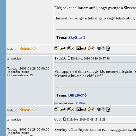
Elég sokat hallottam arról, hogy gyenge a Skysta
Használható-e így a fülhallgató vagy féljek attól
Téma:
SkyStar 1
Haladó
17323.
z_miklos
Elküldve: 2010-04-10 20:57:46
Tagság: 2003-01-28 00:00:00
Van tippje valakinek, hogy kb. mennyi illegális 
Tagszám: #889
Hozzászólások: 245
Mennyi a hivatalos előfizető?
Téma:
Dili Elvonó
[válaszok erre:
]
#17324
Haladó
688.
z_miklos
Elküldve: 2010-03-08 15:18:21
Szerény véleményem szerint ezt a szaggatást szof
Tagság: 2003-01-28 00:00:00
Tagszám: #889