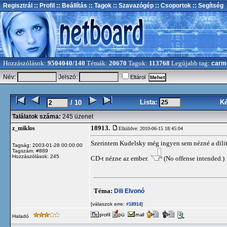
Regisztrál
:: Profil
:: Beállítás
:: Tagok
:: Szavazógép
:: Csoportok
:: Segítség
Hozzászólások:
9504040/140
Témák:
20670
Tagok:
113768
Legújabb tag:
carm
Név:
Jelszó:
Eltárol
Lista:
K
/ 10
Találatok száma:
245 üzenet
18913.
z_miklos
Elküldve: 2010-06-15 18:45:04
Szerintem Kudelsky még ingyen sem nézné a dili
Tagság: 2003-01-28 00:00:00
Tagszám: #889
Hozzászólások: 245
CD-t nézne az ember.
(No offense intended.)
Téma:
Dili Elvonó
[válaszok erre:
]
#18914
Haladó