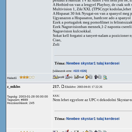
peldaul a Halozat TV az Amos 1-rol nem jon be, m
A Hotbird-on van a lengyel Playboy, de csak soft 
Multivision 1, Zik/XXL (TPSCrypt kodolas,lehet 
A Hispasat 30 fok Nyugat-on van a spanyol meg p
Ugyanazon a Hispasaton, hardcore ado a spanyol 
Ezek a portugalok meg pornofilmet is feliratozzak
Ezek Nagravisionban mennek,1-2 naponta cserelik 
Nagravision kulcsokkal.
Sokat kell forgatni a tanyert-nalam a pozicioner 
Ciao,
Zoli
Téma:
Newbee skystar1 tulaj kerdesei
[válaszok erre:
]
#223
#226
Haladó
217.
z_miklos
Elküldve: 2003-04-01 17:22:26
xxx:
Tagság: 2003-01-28 00:00:00
Nem lehet egyelore az UPC-t dekodolni Skystar-ra
Tagszám: #889
Hozzászólások: 245
Téma:
Newbee skystar1 tulaj kerdesei