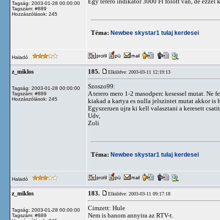
Egy terero indikator 3000 Ft folott van, de ezzel 
Tagság: 2003-01-28 00:00:00
Tagszám: #889
Hozzászólások: 245
Téma:
Newbee skystar1 tulaj kerdesei
Haladó
185.
z_miklos
Elküldve: 2003-03-11 12:19:13
Szoszo99:
Tagság: 2003-01-28 00:00:00
A terero mero 1-2 masodperc kesessel mutat. Ne fel
Tagszám: #889
Hozzászólások: 245
kiakad a kartya es nulla jelszintet mutat akkor i
Egyszeruen ujra ki kell valasztani a keresett csati
Udv,
Zoli
Téma:
Newbee skystar1 tulaj kerdesei
Haladó
183.
z_miklos
Elküldve: 2003-03-11 09:17:18
Cimzett: Hule
Tagság: 2003-01-28 00:00:00
Nem is banom annyira az RTV-t.
Tagszám: #889