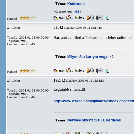
Téma:
Kódolások
[válaszok erre:
]
#62
Haladó
68.
z_miklos
Elküldve: 2003-03-13 15:17:18
Hat, ami azt illeti a Trabantban is lehet radiot hal
Tagság: 2003-01-28 00:00:00
Tagszám: #889
Hozzászólások: 245
Téma:
Milyen Sat kartyat vegyek?
Haladó
192.
z_miklos
Elküldve: 2003-03-12 15:54:13
Legujabb snitch.dll
Tagság: 2003-01-28 00:00:00
Tagszám: #889
Hozzászólások: 245
http://www.esaee.com/uploads/dlindex.php?act
Téma:
Newbee skystar1 tulaj kerdesei