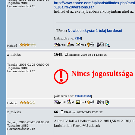
http://www.esaee.com/uploads/dlindex.php?
Tagszám: #889
Hozzászólások: 245
%20all%20versions.rar
Inditsd el az exe fajlt abban a konytarban ahol az
Téma:
Newbee skystar1 tulaj kerdesei
[válaszok erre:
]
#206
Haladó
1649.
z_miklos
Elküldve: 2003-03-14 13:18:26
Tagság: 2003-01-28 00:00:00
Tagszám: #889
Nincs jogosultsága
Hozzászólások: 245
[válaszok erre:
]
#1650
#1653
Haladó
66.
z_miklos
Elküldve: 2003-03-13 17:01:57
A ProTV Intl a Hotbird-rol(12198H,SR=12130,FE
Tagság: 2003-01-28 00:00:00
kodolatlan PowerVU adasok.
Tagszám: #889
Hozzászólások: 245