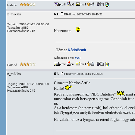
Haladó
63.
z_miklos
Elküldve: 2003-03-13 16:40:22
Tagság: 2003-01-28 00:00:00
Tagszám: #889
Koszonom
Hozzászólások: 245
Téma:
Kódolások
[válaszok erre:
]
#64
Haladó
61.
z_miklos
Elküldve: 2003-03-13 15:58:58
Cimzett: Kardos Attila
Tagság: 2003-01-28 00:00:00
Tagszám: #889
Hello!
Hozzászólások: 245
Kedvenc musorom az "NBC Dateline"
, amit
musorokat csak hetvegen sugaroz. Gondolok itt a 
ra.
Az a kerdesem (ha nem titok), hol erhetoek el ez
fok Nyugat)-on melyik feed-en elerhetoek ezek
Ha valaki ranez a lyngsat-ra erteni fogja, hogy m