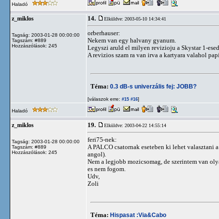
Haladó
14.
z_miklos
Elküldve: 2003-05-10 14:34:41
orberhauser:
Tagság: 2003-01-28 00:00:00
Nekem van egy halvany gyanum.
Tagszám: #889
Hozzászólások: 245
Legyszi aruld el milyen revizioju a Skystar 1-ese
A revizios szam ra van irva a kartyara valahol pap
Téma:
0.3 dB-s univerzális fej: JOBB?
[válaszok erre:
]
#15
#16
Haladó
19.
z_miklos
Elküldve: 2003-04-22 14:55:14
feri75-nek:
Tagság: 2003-01-28 00:00:00
A PALCO csatornak eseteben ki lehet valasztani a
Tagszám: #889
Hozzászólások: 245
angol).
Nem a legjobb mozicsomag, de szerintem van olyan
es nem fogom.
Udv,
Zoli
Téma:
Hispasat :Via&Cabo