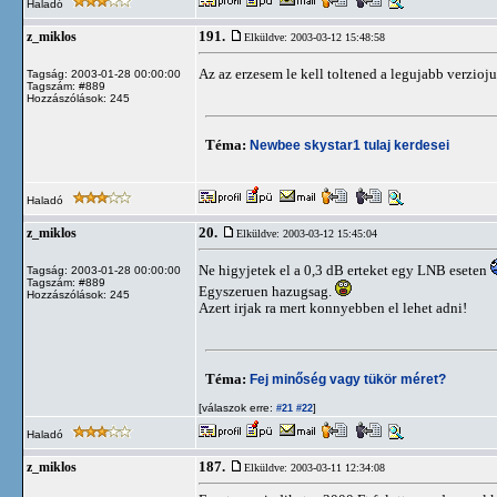
Haladó
191.
z_miklos
Elküldve: 2003-03-12 15:48:58
Az az erzesem le kell toltened a legujabb verzioju 
Tagság: 2003-01-28 00:00:00
Tagszám: #889
Hozzászólások: 245
Téma:
Newbee skystar1 tulaj kerdesei
Haladó
20.
z_miklos
Elküldve: 2003-03-12 15:45:04
Ne higyjetek el a 0,3 dB erteket egy LNB eseten
Tagság: 2003-01-28 00:00:00
Tagszám: #889
Egyszeruen hazugsag.
Hozzászólások: 245
Azert irjak ra mert konnyebben el lehet adni!
Téma:
Fej minőség vagy tükör méret?
[válaszok erre:
]
#21
#22
Haladó
187.
z_miklos
Elküldve: 2003-03-11 12:34:08