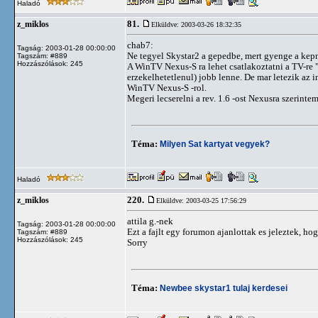
Haladó
81.
z_miklos
Elküldve: 2003-03-26 18:32:35
chab7:
Tagság: 2003-01-28 00:00:00
Ne tegyel Skystar2 a gepedbe, mert gyenge a kep
Tagszám: #889
Hozzászólások: 245
A WinTV Nexus-S ra lehet csatlakoztatni a TV-re "
erzekelhetetlenul) jobb lenne. De mar letezik az i
WinTV Nexus-S -rol.
Megeri lecserelni a rev. 1.6 -ost Nexusra szerinte
Téma:
Milyen Sat kartyat vegyek?
Haladó
220.
z_miklos
Elküldve: 2003-03-25 17:56:29
attila g.-nek
Tagság: 2003-01-28 00:00:00
Ezt a fajlt egy forumon ajanlottak es jeleztek, h
Tagszám: #889
Hozzászólások: 245
Sorry
Téma:
Newbee skystar1 tulaj kerdesei