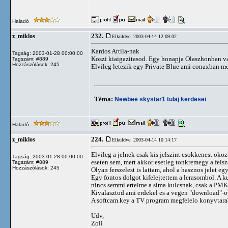
Haladó
232.
z_miklos
Elküldve: 2003-04-14 12:09:02
Kardos Attila-nak
Tagság: 2003-01-28 00:00:00
Koszi kiaigazitasod. Egy honapja Olaszhonban v
Tagszám: #889
Hozzászólások: 245
Elvileg letezik egy Private Blue ami conaxban me
Téma:
Newbee skystar1 tulaj kerdesei
Haladó
224.
z_miklos
Elküldve: 2003-04-14 10:14:17
Elvileg a jelnek csak kis jelszint csokkenest okoz
Tagság: 2003-01-28 00:00:00
eseten sem, mert akkor esetleg tonkremegy a felsz
Tagszám: #889
Hozzászólások: 245
Olyan ferszelest is lattam, ahol a hasznos jelet e
Egy fontos dolgot kifelejtettem a lerasombol. A ku
nincs semmi ertelme a sima kulcsnak, csak a PM
Kivalasztod ami erdekel es a vegen "download"-ot
A softcam.key a TV program megfelelo konyvtarab
Udv,
Zoli