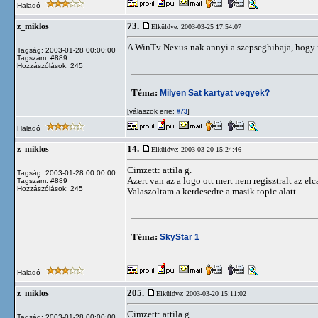
Haladó
73.
z_miklos
Elküldve: 2003-03-25 17:54:07
A WinTv Nexus-nak annyi a szepseghibaja, hogy
Tagság: 2003-01-28 00:00:00
Tagszám: #889
Hozzászólások: 245
Téma:
Milyen Sat kartyat vegyek?
[válaszok erre:
]
#73
Haladó
14.
z_miklos
Elküldve: 2003-03-20 15:24:46
Cimzett: attila g.
Tagság: 2003-01-28 00:00:00
Azert van az a logo ott mert nem regisztralt az elc
Tagszám: #889
Hozzászólások: 245
Valaszoltam a kerdesedre a masik topic alatt.
Téma:
SkyStar 1
Haladó
205.
z_miklos
Elküldve: 2003-03-20 15:11:02
Cimzett: attila g.
Tagság: 2003-01-28 00:00:00