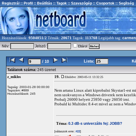
Regisztrál
:: Profil
:: Beállítás
:: Tagok
:: Szavazógép
:: Csoportok
:: Segítség
Hozzászólások:
9504051/2
Témák:
20671
Tagok:
113768
Legújabb tag:
carmen
Név:
Jelszó:
Eltárol
Lista:
K
/ 10
Találatok száma:
245 üzenet
19.
z_miklos
Elküldve: 2003-05-11 13:32:25
Tagság: 2003-01-28 00:00:00
Nem artana Linux alatt kiprobalni Skystar1-est m
Tagszám: #889
Hozzászólások: 245
nem szokvanyos a Windows driverek nem kezelik jo
Probalj 26000 helyett 25950 vagy 26050 irni.
Probald ki Multidec 8.4-et mivel az nem a Window
Téma:
0.3 dB-s univerzális fej: JOBB?
[válaszok erre:
]
#22