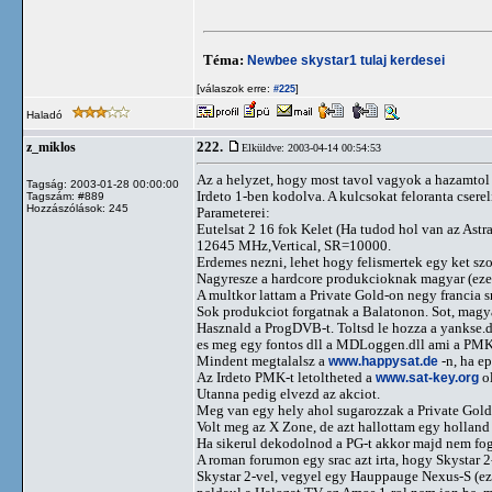
Téma:
Newbee skystar1 tulaj kerdesei
[válaszok erre:
]
#225
Haladó
222.
z_miklos
Elküldve: 2003-04-14 00:54:53
Az a helyzet, hogy most tavol vagyok a hazamtol
Tagság: 2003-01-28 00:00:00
Irdeto 1-ben kodolva. A kulcsokat feloranta cser
Tagszám: #889
Hozzászólások: 245
Parameterei:
Eutelsat 2 16 fok Kelet (Ha tudod hol van az Astr
12645 MHz,Vertical, SR=10000.
Erdemes nezni, lehet hogy felismertek egy ket sz
Nagyresze a hardcore produkcioknak magyar (ezen
A multkor lattam a Private Gold-on negy francia s
Sok produkciot forgatnak a Balatonon. Sot, magyar
Hasznald a ProgDVB-t. Toltsd le hozza a yankse.d
es meg egy fontos dll a MDLoggen.dll ami a PMK-b
Mindent megtalalsz a
www.happysat.de
-n, ha e
Az Irdeto PMK-t letoltheted a
www.sat-key.org
ol
Utanna pedig elvezd az akciot.
Meg van egy hely ahol sugarozzak a Private Gold-
Volt meg az X Zone, de azt hallottam egy holland 
Ha sikerul dekodolnod a PG-t akkor majd nem fog
A roman forumon egy srac azt irta, hogy Skystar 2
Skystar 2-vel, vegyel egy Hauppauge Nexus-S (ez a