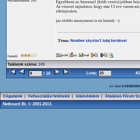
Hozzászólások: 245
Egyebkent az Antenna1 (foldi verzio) jobban bejo
Az viszont sajnalatos, hogy mar 13 eve varom az
elfelejtodott.
(az elobbi anonymous is en lennek :-)
Téma:
Newbee skystar1 tulaj kerdesei
Haladó
Találatok száma:
245
Lista:
K
/ 10
Az oldal
0.02282500
Cégadatok
|
Felhasználási feltételek
|
Adatvédelem
|
Általános Fórum Sz
Netboard Bt. © 2001-2013.