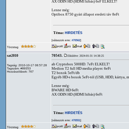
AX ODIN HD (HDMI hibás) 6eF ELKELT!
Lenne még:
Optibox 8750 gyári állapot eredeti táv 8eFt
Téma:
HIRDETÉS
[válaszok erre:
]
#70562
Törzstag
70543.
sat2010
Elküldve: 2024-01-31 14:38:25
ab Cryptobox 500HD. 7eFt ELKELT!
Tagság: 2010-10-17 08:57:28
Medion T2 full HD media player. 6eFt
Tagszám: #89353
Hozzászólások: 767
T2 boxok 5eFt/db
Egyéb HD-s boxok 5eFt-tól (USB, HDD, kártya, 
Lenne még:
BWARE HD 6eFt
AX ODIN HD (HDMI hibás) 6eFt
Téma:
HIRDETÉS
[válaszok erre:
]
#70551
Törzstag