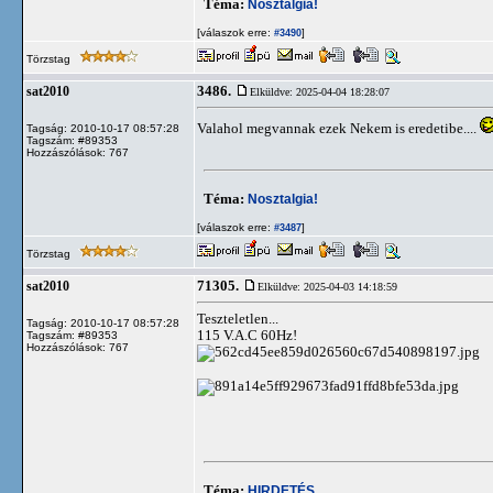
Téma:
Nosztalgia!
[válaszok erre:
]
#3490
Törzstag
3486.
sat2010
Elküldve: 2025-04-04 18:28:07
Valahol megvannak ezek Nekem is eredetibe....
Tagság: 2010-10-17 08:57:28
Tagszám: #89353
Hozzászólások: 767
Téma:
Nosztalgia!
[válaszok erre:
]
#3487
Törzstag
71305.
sat2010
Elküldve: 2025-04-03 14:18:59
Teszteletlen...
Tagság: 2010-10-17 08:57:28
115 V.A.C 60Hz!
Tagszám: #89353
Hozzászólások: 767
Téma:
HIRDETÉS