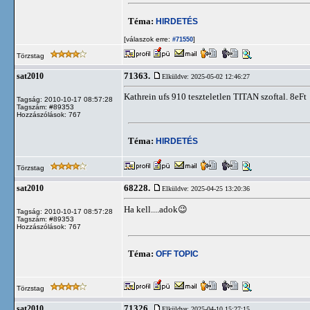
Téma:
HIRDETÉS
[válaszok erre:
]
#71550
Törzstag
71363.
sat2010
Elküldve: 2025-05-02 12:46:27
Kathrein ufs 910 teszteletlen TITAN szoftal. 8eFt
Tagság: 2010-10-17 08:57:28
Tagszám: #89353
Hozzászólások: 767
Téma:
HIRDETÉS
Törzstag
68228.
sat2010
Elküldve: 2025-04-25 13:20:36
Ha kell....adok😉
Tagság: 2010-10-17 08:57:28
Tagszám: #89353
Hozzászólások: 767
Téma:
OFF TOPIC
Törzstag
71326.
sat2010
Elküldve: 2025-04-10 15:27:15