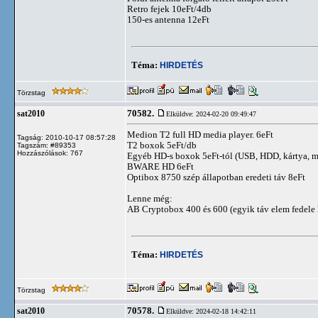
Retro fejek 10eFt/4db
150-es antenna 12eFt
Téma:
HIRDETÉS
Törzstag
70582.
sat2010
Elküldve: 2024-02-20 09:49:47
Medion T2 full HD media player. 6eFt
Tagság: 2010-10-17 08:57:28
T2 boxok 5eFt/db
Tagszám: #89353
Hozzászólások: 767
Egyéb HD-s boxok 5eFt-tól (USB, HDD, kártya, 
BWARE HD 6eFt
Optibox 8750 szép állapotban eredeti táv 8eFt
Lenne még:
AB Cryptobox 400 és 600 (egyik táv elem fed
Téma:
HIRDETÉS
Törzstag
70578.
sat2010
Elküldve: 2024-02-18 14:42:11