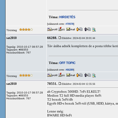
Téma:
HIRDETÉS
[válaszok erre:
]
#70578
Törzstag
66288.
sat2010
Elküldve: 2024-02-04 20:01:44
Táv árába adnék kompletten de a posta többe kerü
Tagság: 2010-10-17 08:57:28
Tagszám: #89353
Hozzászólások: 767
Téma:
OFF TOPIC
[válaszok erre:
]
#66289
Törzstag
70551.
sat2010
Elküldve: 2024-02-04 12:35:56
ab Cryptobox 500HD. 7eFt ELKELT!
Tagság: 2010-10-17 08:57:28
Medion T2 full HD media player. 6eFt
Tagszám: #89353
Hozzászólások: 767
T2 boxok 5eFt/db
Egyéb HD-s boxok 5eFt-tól (USB, HDD, kártya, 
Lenne még:
BWARE HD 6eFt