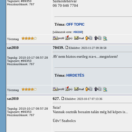
Székesfehérvár
Tagszám: #89353
Hozzászólások: 767
06 70 646 7704
Téma:
OFF TOPIC
[válaszok erre:
]
#66160
Törzstag
70439.
sat2010
Elküldve: 2023-11-27 09:38:58
AV nem biztos esetleg rca-s....megnézem!
Tagság: 2010-10-17 08:57:28
Tagszám: #89353
Hozzászólások: 767
Téma:
HIRDETÉS
Törzstag
627.
sat2010
Elküldve: 2023-10-17 07:13:36
Szia!
Tagság: 2010-10-17 08:57:28
Vannak osztrák boxaim talán még hd képes is...
Tagszám: #89353
Hozzászólások: 767
Üdv! Szabolcs