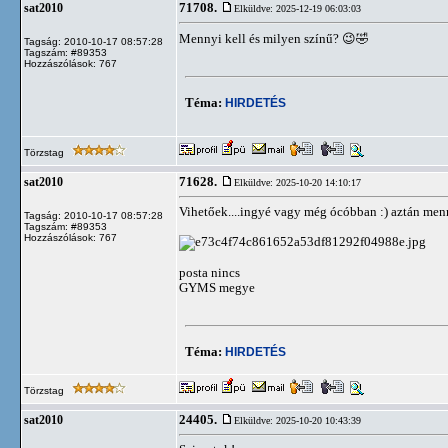
71708.
sat2010
Elküldve: 2025-12-19 06:03:03
Mennyi kell és milyen színű? 😉🤣
Tagság: 2010-10-17 08:57:28
Tagszám: #89353
Hozzászólások: 767
Téma:
HIRDETÉS
Törzstag
71628.
sat2010
Elküldve: 2025-10-20 14:10:17
Vihetőek....ingyé vagy még ócóbban :) aztán menn
Tagság: 2010-10-17 08:57:28
Tagszám: #89353
Hozzászólások: 767
posta nincs
GYMS megye
Téma:
HIRDETÉS
Törzstag
24405.
sat2010
Elküldve: 2025-10-20 10:43:39