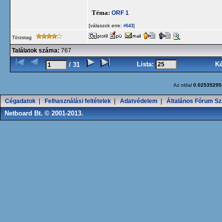
Téma:
ORF 1
[válaszok erre:
]
#643
Törzstag
Találatok száma:
767
Lista:
K
/ 31
Az oldal
0.02535295
Cégadatok
|
Felhasználási feltételek
|
Adatvédelem
|
Általános Fórum Sz
Netboard Bt. © 2001-2013.