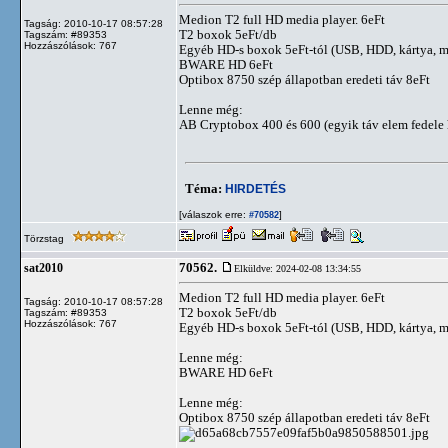
Medion T2 full HD media player. 6eFt
Tagság: 2010-10-17 08:57:28
T2 boxok 5eFt/db
Tagszám: #89353
Hozzászólások: 767
Egyéb HD-s boxok 5eFt-tól (USB, HDD, kártya, 
BWARE HD 6eFt
Optibox 8750 szép állapotban eredeti táv 8eFt
Lenne még:
AB Cryptobox 400 és 600 (egyik táv elem fedele
Téma:
HIRDETÉS
[válaszok erre:
]
#70582
Törzstag
70562.
sat2010
Elküldve: 2024-02-08 13:34:55
Medion T2 full HD media player. 6eFt
Tagság: 2010-10-17 08:57:28
T2 boxok 5eFt/db
Tagszám: #89353
Hozzászólások: 767
Egyéb HD-s boxok 5eFt-tól (USB, HDD, kártya, 
Lenne még:
BWARE HD 6eFt
Lenne még:
Optibox 8750 szép állapotban eredeti táv 8eFt