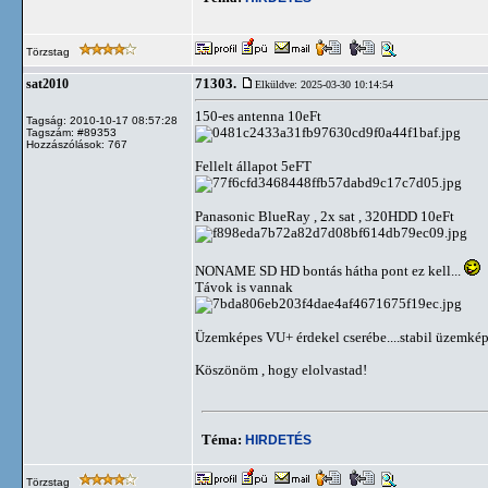
Törzstag
71303.
sat2010
Elküldve: 2025-03-30 10:14:54
150-es antenna 10eFt
Tagság: 2010-10-17 08:57:28
Tagszám: #89353
Hozzászólások: 767
Fellelt állapot 5eFT
Panasonic BlueRay , 2x sat , 320HDD 10eFt
NONAME SD HD bontás hátha pont ez kell...
Távok is vannak
Üzemképes VU+ érdekel cserébe....stabil üzemké
Köszönöm , hogy elolvastad!
Téma:
HIRDETÉS
Törzstag