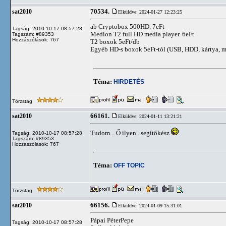
70534.
sat2010
Elküldve: 2024-01-27 12:23:25
ab Cryptobox 500HD. 7eFt
Tagság: 2010-10-17 08:57:28
Medion T2 full HD media player. 6eFt
Tagszám: #89353
Hozzászólások: 767
T2 boxok 5eFt/db
Egyéb HD-s boxok 5eFt-tól (USB, HDD, kártya, 
Téma:
HIRDETÉS
Törzstag
66161.
sat2010
Elküldve: 2024-01-11 13:21:21
Tudom... Ő ilyen...segítőkész
Tagság: 2010-10-17 08:57:28
Tagszám: #89353
Hozzászólások: 767
Téma:
OFF TOPIC
Törzstag
66156.
sat2010
Elküldve: 2024-01-09 15:31:01
Pápai PéterPepe
Tagság: 2010-10-17 08:57:28