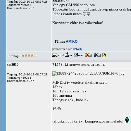
Sziasztok!
Tagság: 2010-10-17 08:57:28
Van egy GM 990 spark-om.
Tagszám: #89353
Hozzászólások: 767
Többszöri bootra indul csak de kép nimcs csak han
Púpos kondi nincs 😉😁
Köszönöm előre is a válaszokat!
Téma:
AMIKO
[válaszok erre:
]
#24406
Törzstag
71548.
sat2010
Elküldve: 2025-07-31 13:01:17
Tagság: 2010-10-17 08:57:28
Tagszám: #89353
Hozzászólások: 767
MINDIG tv vételére alkalmas szett
1db tv
1db T2 vevőkészülék
1db antenna
Tápegységek , kábelek
16eFt
talicska, robi kerék , kompresszor nem eladó!