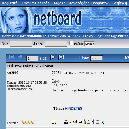
Regisztrál
:: Profil
:: Beállítás
:: Tagok
:: Szavazógép
:: Csoportok
:: Segítség
Hozzászólások:
9504066/17
Témák:
20674
Tagok:
113768
Legújabb tag:
carme
Név:
Jelszó:
Eltárol
Lista:
K
/ 31
Találatok száma:
767 üzenet
72054.
sat2010
Elküldve: 2026-08-05 15:42:14
Üdv!
Tagság: 2010-10-17 08:57:28
40*40*20
Tagszám: #89353
Hozzászólások: 767
Ha használt is jó bontottam pár beltérit megnézem
Téma:
HIRDETÉS
Törzstag