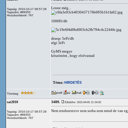
Lenne még...
Tagság: 2010-10-17 08:57:28
Tagszám: #89353
Hozzászólások: 767
1000Ft/db
diseqc 5eFt/db
régi 3eFt
GyMS megye
köszönöm , hogy elolvastad
Téma:
HIRDETÉS
Törzstag
3489.
sat2010
Elküldve: 2025-04-05 21:34:05
Nem rendszerezve nem sorba nem mind de van egy
Tagság: 2010-10-17 08:57:28
Tagszám: #89353
Hozzászólások: 767