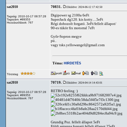
70831.
sat2010
Elküldve: 2024-06-12 17:42:50
Digipower sg 2100a 6eFt
Tagság: 2010-10-17 08:57:28
SuperJack dg120. kis kotty.....5eFt
Tagszám: #89353
Hozzászólások: 767
Régi dobozolt forgató. 3eFt/fellelt állapot/
90-es tükör fix motorral 7eFt
Győr-Sopron megye
pü..
vagy
tsks.yellowangel@gmail.com
Téma:
HIRDETÉS
Törzstag
70719.
sat2010
Elküldve: 2024-04-14 14:43:01
RETRO feeling :)
Tagság: 2010-10-17 08:57:28
Tagszám: #89353
Hozzászólások: 767
Grundig Poz. fellelt állapot 5eFt
Földi antenna forgató fellelt állapot 25eFt