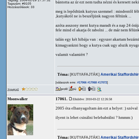
Tagság: 2004-02-29 17:57:32
bántotta az úr ezt nem tudta nézni és keresett nek
Tagszám: #9105
Hozzászólások: 33
meg is lepődtünk kutyus szemmel : mindentől félt
,kutyákról ne is beszéljünk nagyon féltünk ...
azóta asszony ment kutya maradt és a nap 24 óráj
fele mind el akarja őt rabolni ... de már nem félünk
talán egy két hibája van : egyszer akartam bezárni 
kimagyarázni hogy a kutya csak ugy alszik nyug
valamit valamiért ?
Téma:
[KUTYAFAJTÁK]
Amerikai Staffordshir
[válaszok erre:
]
#17066
#17068
#17072
Zöldfülű
17061.
Moonwalker
Elküldve: 2010-03-22 12:26:58
2005 óta elhanyagoltam ám ezt a helyet :) szóva
ilyent is lehet csinálni belebabrálni ? hmmm:)
Téma:
[KUTYAFAJTÁK]
Amerikai Staffordshir