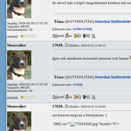
de mivel már a képet megoldottam kérdezz mit sze
Téma:
[KUTYAFAJTÁK]
Amerikai Staffordshir
Tagság: 2004-02-29 17:57:32
Tagszám: #9105
[válaszok erre:
]
#17044
#17050
Hozzászólások: 33
Zöldfülű
17038.
Moonwalker
Elküldve: 2010-03-22 12:06:13
Igen sok mindenen keresztül mentem volt benne
Téma:
[KUTYAFAJTÁK]
Amerikai Staffordshir
Tagság: 2004-02-29 17:57:32
[válaszok erre:
]
#17039
Tagszám: #9105
Hozzászólások: 33
Zöldfülű
17030.
Moonwalker
Elküldve: 2010-03-22 12:03:05
azt hiszem megvan a bénázásom :)
<IMG src="
" border="0">