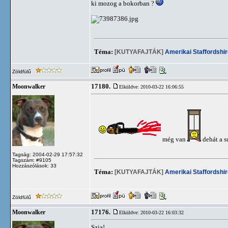
ki mozog a bokorban ?
Téma:
[KUTYAFAJTÁK]
Amerikai Staffordshir
Zöldfülű
17180.
Moonwalker
Elküldve: 2010-03-22 16:06:55
még van
dehát a s
Tagság: 2004-02-29 17:57:32
Tagszám: #9105
Hozzászólások: 33
Téma:
[KUTYAFAJTÁK]
Amerikai Staffordshir
Zöldfülű
17176.
Moonwalker
Elküldve: 2010-03-22 16:03:32
Szia!