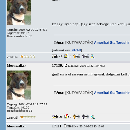
Ez egy ilyen nap!:)egy szép hétvége után kerülj
Tagság: 2004-02-29 17:57:32
Tagszám: #9105
Hozzászólások: 33
Téma:
[KUTYAFAJTÁK]
Amerikai Staffordshir
[válaszok erre:
]
#17178
Zöldfülű
17139.
Moonwalker
Elküldve: 2010-03-22 13:47:32
grat! én is el asszem nem hagynak dolgozni kell :
Téma:
[KUTYAFAJTÁK]
Amerikai Staffordshir
Tagság: 2004-02-29 17:57:32
Tagszám: #9105
Hozzászólások: 33
Zöldfülű
17111.
Moonwalker
Elküldve: 2010-03-22 13:10:03