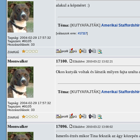
alakul a képméret :)
Téma:
[KUTYAFAJTÁK]
Amerikai Staffordshir
[válaszok erre:
]
#17117
Tagság: 2004-02-29 17:57:32
Tagszám: #9105
Hozzászólások: 33
Zöldfülű
17100.
Moonwalker
Elküldve: 2010-03-22 13:02:21
Okos kutyák voltak és látszik milyen fajta uralta
Téma:
[KUTYAFAJTÁK]
Amerikai Staffordshir
Tagság: 2004-02-29 17:57:32
Tagszám: #9105
Hozzászólások: 33
Zöldfülű
17096.
Moonwalker
Elküldve: 2010-03-22 13:00:02
Ismerős érzés mikor Tina fekszik az ágy közepén 