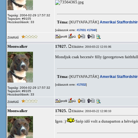
Tagság: 2004-02-29 17:57:32
Tagszám: #9105
Téma:
[KUTYAFAJTÁK]
Amerikai Staffordshir
Hozzászólások: 33
[válaszok erre:
]
#17031
#17040
Zöldfülű
17027.
Moonwalker
Elküldve: 2010-03-22 12:01:06
Mondjuk csak becenév filly (georgetown faithfull 
Téma:
[KUTYAFAJTÁK]
Amerikai Staffordshir
[válaszok erre:
]
#17032
Tagság: 2004-02-29 17:57:32
Tagszám: #9105
Hozzászólások: 33
Zöldfülű
17025.
Moonwalker
Elküldve: 2010-03-22 12:00:10
Igen :)
Szép idő volt a dunaparton a hétvégén