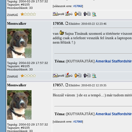
Tagság: 2004-02-29 17:57:32
Tagszám: #9105
[válaszok erre:
]
#17062
Hozzászólások: 33
Zöldfülű
17058.
Moonwalker
Elküldve: 2010-03-22 12:23:46
van
Sajna Tinának szomorú a története viszont 
addig csak a telefont vesszük fel írunk a laptopon
nem félünk !:)
Téma:
[KUTYAFAJTÁK]
Amerikai Staffordshir
Tagság: 2004-02-29 17:57:32
Tagszám: #9105
Hozzászólások: 33
Zöldfülű
17057.
Moonwalker
Elküldve: 2010-03-22 12:19:35
Hozzál várom :) de ez a tempó...:) már tudom mitöl
Téma:
[KUTYAFAJTÁK]
Amerikai Staffordshir
[válaszok erre:
]
#17060
Tagság: 2004-02-29 17:57:32
Tagszám: #9105
Hozzászólások: 33