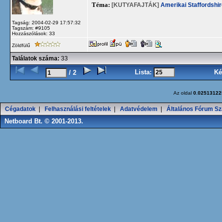
Téma:
[KUTYAFAJTÁK]
Amerikai Staffordshir
Tagság: 2004-02-29 17:57:32
Tagszám: #9105
Hozzászólások: 33
Zöldfülű
Találatok száma:
33
Lista:
Ké
/ 2
Az oldal
0.02513122
Cégadatok
|
Felhasználási feltételek
|
Adatvédelem
|
Általános Fórum Sz
Netboard Bt. © 2001-2013.