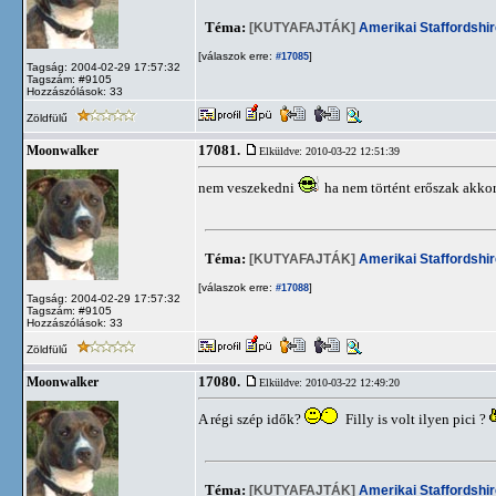
Téma:
[KUTYAFAJTÁK]
Amerikai Staffordshir
[válaszok erre:
]
#17085
Tagság: 2004-02-29 17:57:32
Tagszám: #9105
Hozzászólások: 33
Zöldfülű
17081.
Moonwalker
Elküldve: 2010-03-22 12:51:39
nem veszekedni
ha nem történt erőszak akkor 
Téma:
[KUTYAFAJTÁK]
Amerikai Staffordshir
[válaszok erre:
]
#17088
Tagság: 2004-02-29 17:57:32
Tagszám: #9105
Hozzászólások: 33
Zöldfülű
17080.
Moonwalker
Elküldve: 2010-03-22 12:49:20
A régi szép idők?
Filly is volt ilyen pici ?
Téma:
[KUTYAFAJTÁK]
Amerikai Staffordshir