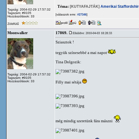
Téma:
[KUTYAFAJTÁK]
Amerikai Staffordshir
Tagság: 2004-02-29 17:57:32
Tagszám: #9105
[válaszok erre:
]
#27346
Hozzászólások: 33
Zöldfülű
17869.
Moonwalker
Elküldve: 2010-04-03 18:28:33
Sziasztok !
tegyük színesebbé a mai napot
Tina Dolgozik:
Tagság: 2004-02-29 17:57:32
Tagszám: #9105
Hozzászólások: 33
Filly mai sétája
még mindig szeretünk fára mászni