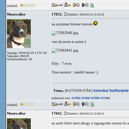
Zöldfülű
17052.
Moonwalker
Elküldve: 2010-03-22 12:16:59
na anyámat híressé teszem
van ilyenem is azóta:)
Tagság: 2004-02-29 17:57:32
Tagszám: #9105
Hozzászólások: 33
Filly : 7 éves
Tina mentett : másfél lassan :)
Téma:
[KUTYAFAJTÁK]
Amerikai Staffordshir
[válaszok erre:
]
#17054
#17056
#17059
#17194
Zöldfülű
17042.
Moonwalker
Elküldve: 2010-03-22 12:08:32
az azért lehet mert ahogy a tagságodat nézem én 