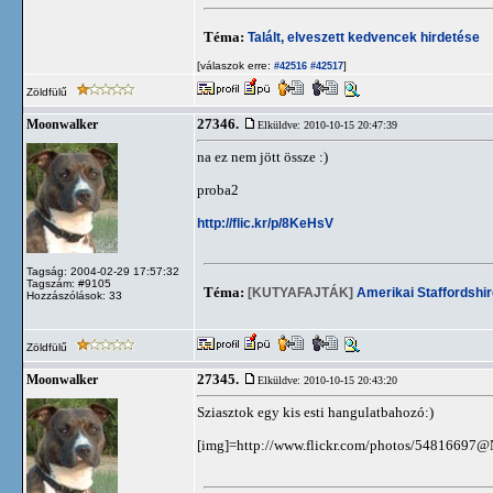
Téma:
Talált, elveszett kedvencek hirdetése
[válaszok erre:
]
#42516
#42517
Zöldfülű
27346.
Moonwalker
Elküldve: 2010-10-15 20:47:39
na ez nem jött össze :)
proba2
http://flic.kr/p/8KeHsV
Tagság: 2004-02-29 17:57:32
Tagszám: #9105
Téma:
[KUTYAFAJTÁK]
Amerikai Staffordshir
Hozzászólások: 33
Zöldfülű
27345.
Moonwalker
Elküldve: 2010-10-15 20:43:20
Sziasztok egy kis esti hangulatbahozó:)
[img]=http://www.flickr.com/photos/54816697@