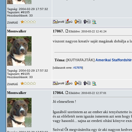
Tagság: 2004-02-29 17:57:32
Tagszám: #9105
Hozzászólások: 33
Zöldfülű
17067.
Moonwalker
Elküldve: 2010-03-22 12:41:24
viszont nagyon kreatív saját magának dobálja a l
Téma:
[KUTYAFAJTÁK]
Amerikai Staffordshir
[válaszok erre:
]
#17070
Tagság: 2004-02-29 17:57:32
Tagszám: #9105
Hozzászólások: 33
Zöldfülű
17064.
Moonwalker
Elküldve: 2010-03-22 12:37:01
Jó elmesélem !
Igazából szerintem az az ember aki tenyésztette is
és az előéletét nem igazán ismerem azt sem hogy k
vagy hasonló... sajna az eredeti oltási könyve ex
Szóval Őt megvásárolta egy úr aki nagyon kedves 