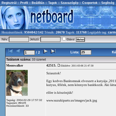
Regisztrál
:: Profil
:: Beállítás
:: Tagok
:: Szavazógép
:: Csoportok
:: Segítség
Hozzászólások:
9504042/142
Témák:
20670
Tagok:
113768
Legújabb tag:
carm
Név:
Jelszó:
Eltárol
Lista:
Ké
/ 2
Találatok száma:
33 üzenet
42515.
Moonwalker
Elküldve: 2011-03-06 21:47:30
Sziasztok!
Egy kedves Barátomnak elveszett a kutyája ,2011.
kutyus, félénk, nem könnyen barátkozik. Aki látta
előre is köszönjük!
www.suzukiparts.us/images/jack.jpg
Tagság: 2004-02-29 17:57:32
Tagszám: #9105
Hozzászólások: 33