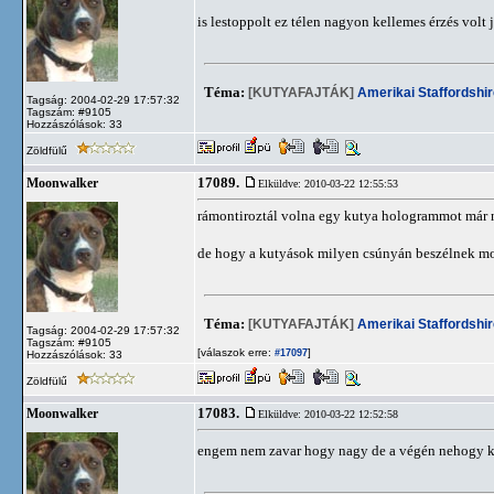
is lestoppolt ez télen nagyon kellemes érzés volt
Téma:
[KUTYAFAJTÁK]
Amerikai Staffordshir
Tagság: 2004-02-29 17:57:32
Tagszám: #9105
Hozzászólások: 33
Zöldfülű
17089.
Moonwalker
Elküldve: 2010-03-22 12:55:53
rámontiroztál volna egy kutya hologrammot már ne
de hogy a kutyások milyen csúnyán beszélnek 
Téma:
[KUTYAFAJTÁK]
Amerikai Staffordshir
Tagság: 2004-02-29 17:57:32
Tagszám: #9105
[válaszok erre:
]
#17097
Hozzászólások: 33
Zöldfülű
17083.
Moonwalker
Elküldve: 2010-03-22 12:52:58
engem nem zavar hogy nagy de a végén nehogy 