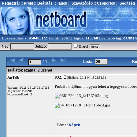
Regisztrál
:: Profil
:: Beállítás
:: Tagok
:: Szavazógép
:: Csoportok
:: Segítség
Hozzászólások:
9504051/2
Témák:
20671
Tagok:
113768
Legújabb tag:
carmen
Név:
Jelszó:
Eltárol
Lista:
Ké
/ 1
Találatok száma:
2 üzenet
832.
AnTalk
Elküldve: 2011-04-15 23:51:31
Próbálok rájönni, hogyan lehet a legegyszerőbben
Tagság: 2011-04-15 22:17:33
Tagszám: #93201
Hozzászólások: 2
Téma:
Képek