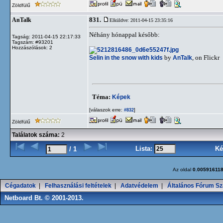
Zöldfülű
831.
AnTalk
Elküldve: 2011-04-15 23:35:16
Néhány hónappal később:
Tagság: 2011-04-15 22:17:33
Tagszám: #93201
Hozzászólások: 2
Selin in the snow with kids
by
AnTalk
, on Flickr
Téma:
Képek
[válaszok erre:
]
#832
Zöldfülű
Találatok száma:
2
Lista:
Ké
/ 1
Az oldal
0.00591611
Cégadatok
|
Felhasználási feltételek
|
Adatvédelem
|
Általános Fórum Sz
Netboard Bt. © 2001-2013.