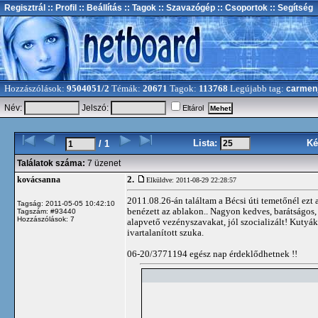
Regisztrál
:: Profil
:: Beállítás
:: Tagok
:: Szavazógép
:: Csoportok
:: Segítség
Hozzászólások:
9504051/2
Témák:
20671
Tagok:
113768
Legújabb tag:
carmen
Név:
Jelszó:
Eltárol
Lista:
Ké
/ 1
Találatok száma:
7 üzenet
2.
kovácsanna
Elküldve: 2011-08-29 22:28:57
2011.08.26-án találtam a Bécsi úti temetőnél ezt 
Tagság: 2011-05-05 10:42:10
benézett az ablakon.. Nagyon kedves, barátságos, 
Tagszám: #93440
Hozzászólások: 7
alapvető vezényszavakat, jól szocializált! Kutyá
ivartalanított szuka.
06-20/3771194 egész nap érdeklődhetnek !!