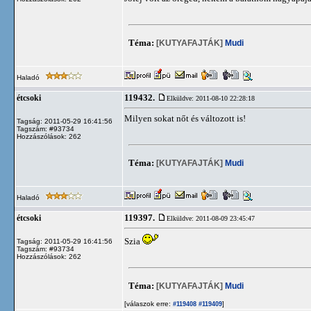
Téma:
[KUTYAFAJTÁK]
Mudi
Haladó
119432.
étcsoki
Elküldve: 2011-08-10 22:28:18
Milyen sokat nőt és változott is!
Tagság: 2011-05-29 16:41:56
Tagszám: #93734
Hozzászólások: 262
Téma:
[KUTYAFAJTÁK]
Mudi
Haladó
119397.
étcsoki
Elküldve: 2011-08-09 23:45:47
Szia
Tagság: 2011-05-29 16:41:56
Tagszám: #93734
Hozzászólások: 262
Téma:
[KUTYAFAJTÁK]
Mudi
[válaszok erre:
]
#119408
#119409