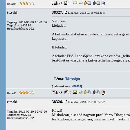
Haladó
38327.
étcsoki
Elküldve: 2013-02-19 09:53:45
Változás
Tagság: 2011-05-29 16:41:56
I.feladat:
Tagszám: #93734
Hozzászólások: 262
A küllembírálat után a Csibész elbeszélget a gazd
kaphasson.
II.feladat:
A feladat Első Lépcsőjénél amikor a csibész „felh
ösztönét és vizsgálja a kutya terhelhetőségét a gaz
Téma:
Társalgó
[válaszok erre:
]
#38328
Haladó
38326.
étcsoki
Elküldve: 2013-02-19 09:51:22
Köszi!
Tagság: 2011-05-29 16:41:56
Miskolcon, a segéd nagyon profi Varró Tibor, at
Tagszám: #93734
Hozzászólások: 262
lealkudom, ez a segéd ára, mást nem kell fizetni. 