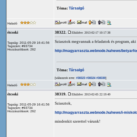
Téma:
Társalgó
Haladó
38322.
étcsoki
Elküldve: 2013-02-17 10:17:38
Sziasztok megvannak a feladatok és program, aki t
Tagság: 2011-05-29 16:41:56
Tagszám: #93734
Hozzászólások: 262
http://magyarraszta.webnode.hu/news/betyarfo
Téma:
Társalgó
[válaszok erre:
]
#38323
#38324
#38330
Haladó
38319.
étcsoki
Elküldve: 2013-02-05 22:19:49
Sziasztok,
Tagság: 2011-05-29 16:41:56
Tagszám: #93734
Hozzászólások: 262
http://magyarraszta.webnode.hu/news/i-miskol
mindenkit szerettel várunk!