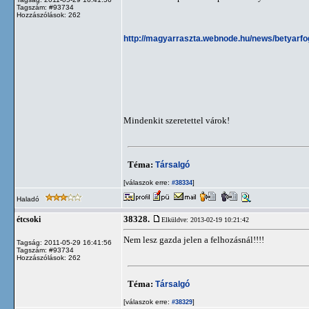
Tagszám: #93734
Hozzászólások: 262
http://magyarraszta.webnode.hu/news/betyarfo
Mindenkit szeretettel várok!
Téma:
Társalgó
[válaszok erre:
]
#38334
Haladó
38328.
étcsoki
Elküldve: 2013-02-19 10:21:42
Nem lesz gazda jelen a felhozásnál!!!!
Tagság: 2011-05-29 16:41:56
Tagszám: #93734
Hozzászólások: 262
Téma:
Társalgó
[válaszok erre:
]
#38329