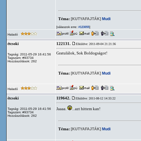
Téma:
[KUTYAFAJTÁK]
Mudi
[válaszok erre:
]
#123055
Haladó
122131.
étcsoki
Elküldve: 2011-09-04 21:21:36
Gratulálok, Sok Boldogságot!
Tagság: 2011-05-29 16:41:56
Tagszám: #93734
Hozzászólások: 262
Téma:
[KUTYAFAJTÁK]
Mudi
Haladó
119642.
étcsoki
Elküldve: 2011-08-12 14:33:22
Jaaaa.
...azt hittem kan!
Tagság: 2011-05-29 16:41:56
Tagszám: #93734
Hozzászólások: 262
Téma:
[KUTYAFAJTÁK]
Mudi