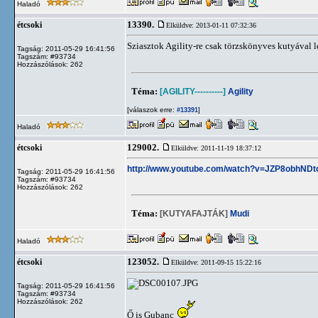
Haladó
13390.
étcsoki
Elküldve: 2013-01-11 07:32:36
Sziasztok Agility-re csak törzskönyves kutyával 
Tagság: 2011-05-29 16:41:56
Tagszám: #93734
Hozzászólások: 262
Téma:
[AGILITY----------]
Agility
[válaszok erre:
]
#13391
Haladó
129002.
étcsoki
Elküldve: 2011-11-19 18:37:12
http://www.youtube.com/watch?v=JZP8obhNDt
Tagság: 2011-05-29 16:41:56
Tagszám: #93734
Hozzászólások: 262
Téma:
[KUTYAFAJTÁK]
Mudi
Haladó
123052.
étcsoki
Elküldve: 2011-09-15 15:22:16
Tagság: 2011-05-29 16:41:56
Tagszám: #93734
Hozzászólások: 262
Ő is Gubanc