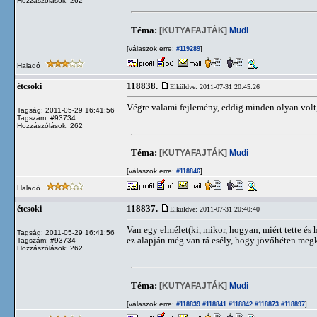
Hozzászólások: 262
Téma:
[KUTYAFAJTÁK]
Mudi
[válaszok erre:
]
#119289
Haladó
118838.
étcsoki
Elküldve: 2011-07-31 20:45:26
Végre valami fejlemény, eddig minden olyan volt,
Tagság: 2011-05-29 16:41:56
Tagszám: #93734
Hozzászólások: 262
Téma:
[KUTYAFAJTÁK]
Mudi
[válaszok erre:
]
#118846
Haladó
118837.
étcsoki
Elküldve: 2011-07-31 20:40:40
Van egy elmélet(ki, mikor, hogyan, miért tette és
Tagság: 2011-05-29 16:41:56
ez alapján még van rá esély, hogy jövőhéten meg
Tagszám: #93734
Hozzászólások: 262
Téma:
[KUTYAFAJTÁK]
Mudi
[válaszok erre:
]
#118839
#118841
#118842
#118873
#118897