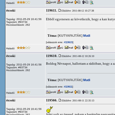
Haladó
119611.
étcsoki
Elküldve: 2011-08-12 10:27:38
Ebből egyenesen az következik, hogy a kan kuty
Tagság: 2011-05-29 16:41:56
Tagszám: #93734
Hozzászólások: 262
Téma:
[KUTYAFAJTÁK]
Mudi
[válaszok erre:
]
#119615
Haladó
119610.
étcsoki
Elküldve: 2011-08-12 10:26:10
Boldog Névnapot, hallottam a rádióban, hogy a az
Tagság: 2011-05-29 16:41:56
Tagszám: #93734
Hozzászólások: 262
Téma:
[KUTYAFAJTÁK]
Mudi
[válaszok erre:
]
#119611
Haladó
119566.
étcsoki
Elküldve: 2011-08-11 22:35:13
Tagság: 2011-05-29 16:41:56
Tagszám: #93734
Jófej volt az öreged, nekem a barátnőm nagyapája il
Hozzászólások: 262