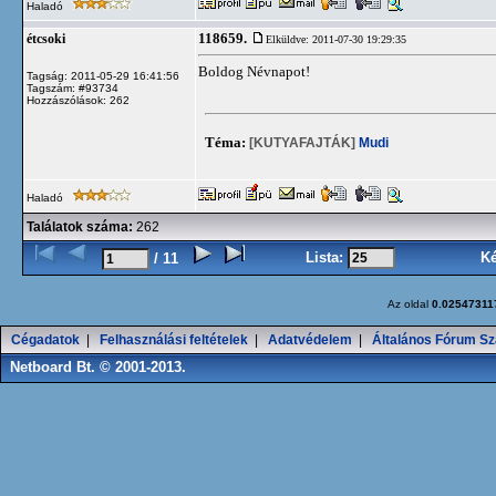
Haladó
118659.
étcsoki
Elküldve: 2011-07-30 19:29:35
Boldog Névnapot!
Tagság: 2011-05-29 16:41:56
Tagszám: #93734
Hozzászólások: 262
Téma:
[KUTYAFAJTÁK]
Mudi
Haladó
Találatok száma:
262
Lista:
K
/ 11
Az oldal
0.02547311
Cégadatok
|
Felhasználási feltételek
|
Adatvédelem
|
Általános Fórum Sz
Netboard Bt. © 2001-2013.