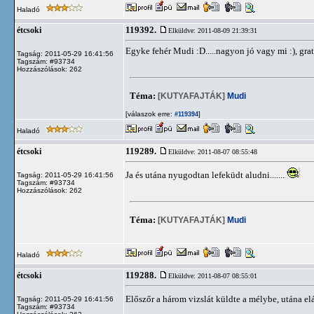
Haladó
119392.
étcsoki
Elküldve: 2011-08-09 21:39:31
Egyke fehér Mudi :D.....nagyon jó vagy mi :), grat
Tagság: 2011-05-29 16:41:56
Tagszám: #93734
Hozzászólások: 262
Téma:
[KUTYAFAJTÁK]
Mudi
[válaszok erre:
]
#119394
Haladó
119289.
étcsoki
Elküldve: 2011-08-07 08:55:48
Ja és utána nyugodtan lefeküdt aludni.......
Tagság: 2011-05-29 16:41:56
Tagszám: #93734
Hozzászólások: 262
Téma:
[KUTYAFAJTÁK]
Mudi
Haladó
119288.
étcsoki
Elküldve: 2011-08-07 08:55:01
Előszőr a három vizslát küldte a mélybe, utána elás
Tagság: 2011-05-29 16:41:56
Tagszám: #93734