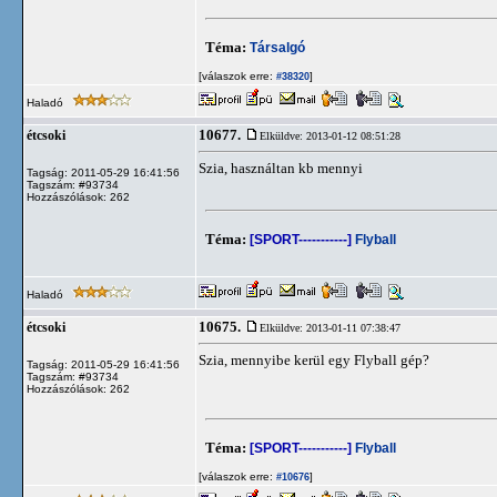
Téma:
Társalgó
[válaszok erre:
]
#38320
Haladó
10677.
étcsoki
Elküldve: 2013-01-12 08:51:28
Szia, használtan kb mennyi
Tagság: 2011-05-29 16:41:56
Tagszám: #93734
Hozzászólások: 262
Téma:
[SPORT-----------]
Flyball
Haladó
10675.
étcsoki
Elküldve: 2013-01-11 07:38:47
Szia, mennyibe kerül egy Flyball gép?
Tagság: 2011-05-29 16:41:56
Tagszám: #93734
Hozzászólások: 262
Téma:
[SPORT-----------]
Flyball
[válaszok erre:
]
#10676