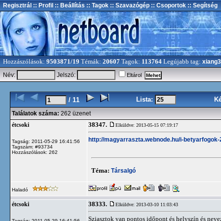
Regisztrál
:: Profil
:: Beállítás
:: Tagok
:: Szavazógép
:: Csoportok
:: Segítség
Hozzászólások:
9503871/19
Témák:
20607
Tagok:
113764
Legújabb tag:
xiang
Név:
Jelszó:
Eltárol
Lista:
K
/ 11
Találatok száma:
262 üzenet
38347.
étcsoki
Elküldve: 2013-05-15 07:19:17
http://magyarraszta.webnode.hu/i-betyarfogok-
Tagság: 2011-05-29 16:41:56
Tagszám: #93734
Hozzászólások: 262
Téma:
Társalgó
Haladó
38333.
étcsoki
Elküldve: 2013-03-10 11:03:43
Sziasztok van pontos időpont és helyszín és nevezé
Tagság: 2011-05-29 16:41:56