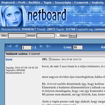
Regisztrál
:: Profil
:: Beállítás
:: Tagok
:: Szavazógép
:: Csoportok
:: Segítség
Hozzászólások:
9504056/7
Témák:
20673
Tagok:
113768
Legújabb tag:
carmen
Név:
Jelszó:
Eltárol
Lista:
Ké
/ 1
Találatok száma:
2 üzenet
205.
ktoni
Elküldve: 2011-07-06 19:07:54
bocsi, de már 3 szor írtam le a teljes történetet, és
Tagság: 2011-07-06 18:42:34
Tagszám: #94286
Hozzászólások: 2
most nagyon röviden újra összefoglalom, hátha elm
Kb. 4 évvel ezelőtt döntöttünk úgy, hogy kellene
Elmentünk a budaörsi állatmenhelyre ( nálunk csa
és folyton mondogatta, hogy van egy komondor 
Mi persze nem akartuk, mi egy kölyök, kan, kiste
Azért a végén persze csak úgy alakult, hogy megné
és a fél szemére szinte vak!