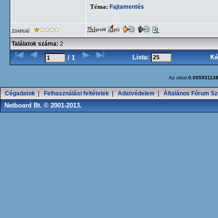
Téma:
Fajtamentés
Zöldfülű
Találatok száma:
2
Lista:
Ké
/ 1
Az oldal
0.00593113
Cégadatok
|
Felhasználási feltételek
|
Adatvédelem
|
Általános Fórum Sz
Netboard Bt. © 2001-2013.