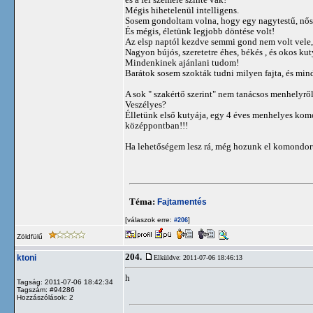
Mégis hihetelenül intelligens.
Sosem gondoltam volna, hogy egy nagytestű, nős
És mégis, életünk legjobb döntése volt!
Az elsp naptól kezdve semmi gond nem volt vele, 
Nagyon bújós, szeretetre éhes, békés , és okos kut
Mindenkinek ajánlani tudom!
Barátok sosem szokták tudni milyen fajta, és min
A sok " szakértő szerint" nem tanácsos menhelyr
Veszélyes?
Élletünk első kutyája, egy 4 éves menhelyes komon
középpontban!!!
Ha lehetőségem lesz rá, még hozunk el komondort
Téma:
Fajtamentés
[válaszok erre:
]
#206
Zöldfülű
204.
ktoni
Elküldve: 2011-07-06 18:46:13
h
Tagság: 2011-07-06 18:42:34
Tagszám: #94286
Hozzászólások: 2