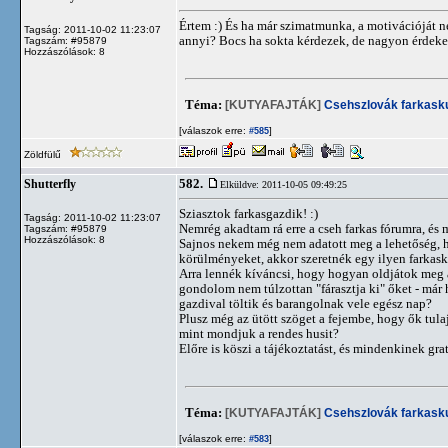
Értem :) És ha már szimatmunka, a motivációját n
Tagság: 2011-10-02 11:23:07
annyi? Bocs ha sokta kérdezek, de nagyon érdekel
Tagszám: #95879
Hozzászólások: 8
Téma:
[KUTYAFAJTÁK]
Csehszlovák farkask
[válaszok erre:
]
#585
Zöldfülű
582.
Shutterfly
Elküldve: 2011-10-05 09:49:25
Sziasztok farkasgazdik! :)
Tagság: 2011-10-02 11:23:07
Nemrég akadtam rá erre a cseh farkas fórumra, és 
Tagszám: #95879
Hozzászólások: 8
Sajnos nekem még nem adatott meg a lehetőség, 
körülményeket, akkor szeretnék egy ilyen farkask
Arra lennék kíváncsi, hogy hogyan oldjátok meg 
gondolom nem túlzottan "fárasztja ki" őket - már h
gazdival töltik és barangolnak vele egész nap?
Plusz még az ütött szöget a fejembe, hogy ők tul
mint mondjuk a rendes husit?
Előre is köszi a tájékoztatást, és mindenkinek gra
Téma:
[KUTYAFAJTÁK]
Csehszlovák farkask
[válaszok erre:
]
#583