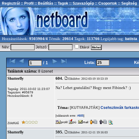
Regisztrál
:: Profil
:: Beállítás
:: Tagok
:: Szavazógép
:: Csoportok
:: Segítség
Hozzászólások:
9503904/4
Témák:
20614
Tagok:
113766
Legújabb tag:
batista
Név:
Jelszó:
Eltárol
Lista:
Ké
/ 1
Találatok száma:
8 üzenet
604.
Shutterfly
Elküldve: 2012-03-19 10:53:19
Na? Lehet gratulálni? Hogy ment Fibinek? :)
Tagság: 2011-10-02 11:23:07
Tagszám: #95879
Hozzászólások: 8
Téma:
[KUTYAFAJTÁK]
Csehszlovák farkask
[válaszok erre:
]
#605
Zöldfülű
595.
Shutterfly
Elküldve: 2011-12-11 19:16:03