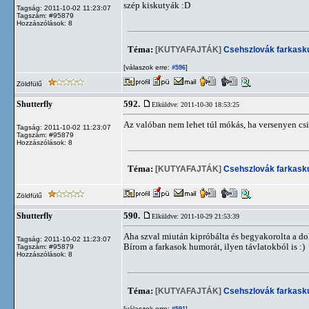
szép kiskutyák :D
Tagság: 2011-10-02 11:23:07
Tagszám: #95879
Hozzászólások: 8
Téma:
[KUTYAFAJTÁK]
Csehszlovák farkask
[válaszok erre:
]
#596
Zöldfülű
592.
Shutterfly
Elküldve: 2011-10-30 18:53:25
Az valóban nem lehet túl mókás, ha versenyen csiná
Tagság: 2011-10-02 11:23:07
Tagszám: #95879
Hozzászólások: 8
Téma:
[KUTYAFAJTÁK]
Csehszlovák farkask
Zöldfülű
590.
Shutterfly
Elküldve: 2011-10-29 21:53:39
Aha szval miután kipróbálta és begyakorolta a dol
Tagság: 2011-10-02 11:23:07
Bírom a farkasok humorát, ilyen távlatokból is :)
Tagszám: #95879
Hozzászólások: 8
Téma:
[KUTYAFAJTÁK]
Csehszlovák farkask
[válaszok erre:
]