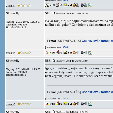
#591
Zöldfülű
588.
Shutterfly
Elküldve: 2011-10-28 03:08:20
Na, az tök jó! :) Mondjuk csodálkoztam volna raj
Tagság: 2011-10-02 11:23:07
találni a dolgokat? Gondolom a farkasszimat az e
Tagszám: #95879
Hozzászólások: 8
Téma:
[KUTYAFAJTÁK]
Csehszlovák farkask
[válaszok erre:
]
#589
Zöldfülű
586.
Shutterfly
Elküldve: 2011-10-26 21:50:19
Igen, azt valahogy sejtettem, hogy annyira nem 
Tagság: 2011-10-02 11:23:07
nehéz őket ilyesmikre rávenni, hogy unják a fel
Tagszám: #95879
Hozzászólások: 8
nem végrehajtásáról. De akkor ezek szerint vannak 
Téma:
[KUTYAFAJTÁK]
Csehszlovák farkask
[válaszok erre:
]
#587
Zöldfülű
584.
Shutterfly
Elküldve: 2011-10-26 11:24:09