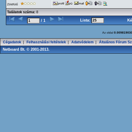
Zöldfülű
Találatok száma:
8
Lista:
Ké
/ 1
Az oldal
0.00981903
Cégadatok
|
Felhasználási feltételek
|
Adatvédelem
|
Általános Fórum Sz
Netboard Bt. © 2001-2013.