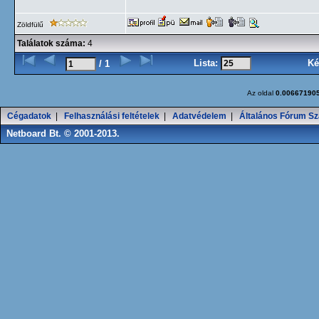
Zöldfülű
Találatok száma:
4
Lista:
Ké
/ 1
Az oldal
0.00667190
Cégadatok
|
Felhasználási feltételek
|
Adatvédelem
|
Általános Fórum Sz
Netboard Bt. © 2001-2013.