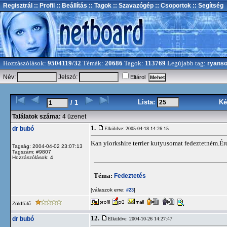
Regisztrál
:: Profil
:: Beállítás
:: Tagok
:: Szavazógép
:: Csoportok
:: Segítség
Hozzászólások:
9504119/32
Témák:
20686
Tagok:
113769
Legújabb tag:
ryans
Név:
Jelszó:
Eltárol
Lista:
Ké
/ 1
Találatok száma:
4 üzenet
1.
dr bubó
Elküldve: 2005-04-18 14:26:15
Kan yíorkshire terrier kutyusomat fedeztetném.Ér
Tagság: 2004-04-02 23:07:13
Tagszám: #9807
Hozzászólások: 4
Téma:
Fedeztetés
[válaszok erre:
]
#23
Zöldfülű
12.
dr bubó
Elküldve: 2004-10-26 14:27:47