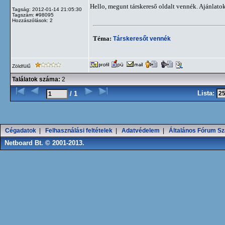
Hello, megunt társkereső oldalt vennék. Ajánlato
Tagság: 2012-01-14 21:05:30
Tagszám: #98095
Hozzászólások: 2
Téma:
Társkeresőt vennék
Zöldfülű
Találatok száma:
2
Lista:
/ 1
Cégadatok
|
Felhasználási feltételek
|
Adatvédelem
|
Általános Fórum Sz
Netboard Bt. © 2001-2013.