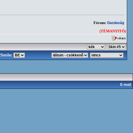
Fórum:
Gazdaság
(TÉMANYITÓ)
Smile:
E-mail