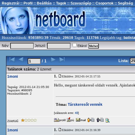
Regisztrál
:: Profil
:: Beállítás
:: Tagok
:: Szavazógép
:: Csoportok
:: Segítség
Hozzászólások:
9503891/39
Témák:
20610
Tagok:
113766
Legújabb tag:
batist
Név:
Jelszó:
Eltárol
Lista:
/ 1
Találatok száma:
2 üzenet
1.
1moni
Elküldve: 2012-01-14 21:17:55
Hello, megunt társkereső oldalt vennék. Ajánlato
Tagság: 2012-01-14 21:05:30
Tagszám: #98095
Hozzászólások: 2
Téma:
Társkeresőt vennék
[válaszok erre:
]
#2
Zöldfülű
1.
1moni
Elküldve: 2012-01-14 21:16:39