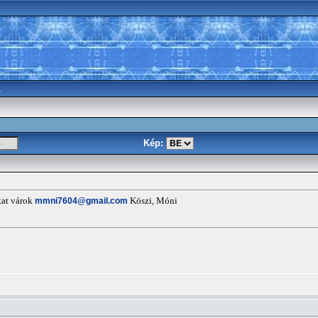
a
Kép:
kat várok
mmni7604@gmail.com
Köszi, Móni