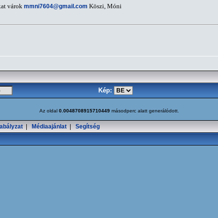
kat várok
mmni7604@gmail.com
Köszi, Móni
Kép:
Az oldal
0.0048708915710449
másodperc alatt generálódott.
abályzat
|
Médiaajánlat
|
Segítség