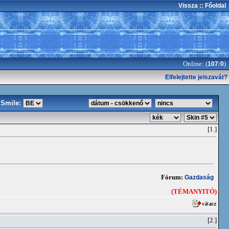
Vissza
:: Főoldal
Online: (
/
)
107
0
Elfelejtette jelszavát?
Smile:
[1.]
Fórum:
Gazdaság
(TÉMANYITÓ)
[2.]