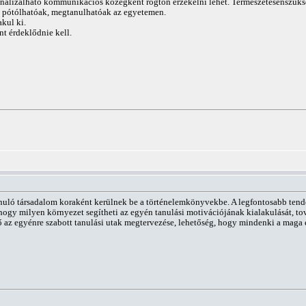
ionalizálható kommunikációs közegként rögtön érzékelni lehet. Természetesenszüksé
k pótólhatóak, megtanulhatóak az egyetemen.
kul ki.
nt érdeklődnie kell.
anuló társadalom koraként kerülnek be a történelemkönyvekbe. A legfontosabb tend
 hogy milyen környezet segítheti az egyén tanulási motivációjának kialakulását, to
övő az egyénre szabott tanulási utak megtervezése, lehetőség, hogy mindenki a maga