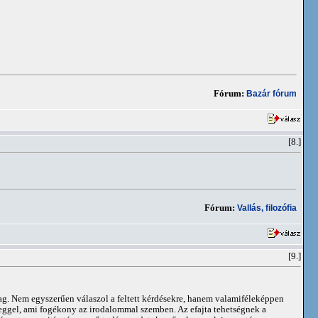
Fórum:
Bazár fórum
[8.]
Fórum:
Vallás, filozófia
[9.]
yag. Nem egyszerűen válaszol a feltett kérdésekre, hanem valamiféleképpen
közeggel, ami fogékony az irodalommal szemben. Az efajta tehetségnek a