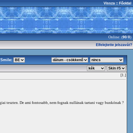
Vissza
:: Főoldal
Online: (
/
)
90
0
Elfelejtette jelszavát?
Smile:
[1.]
giai teszten. De ami fontosabb, nem fognak nullának tartani vagy bunkónak ?