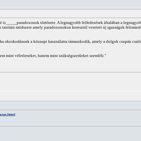
 is_____paradoxonok története. A legnagyobb felfedezések általában a legnagyobb
z tanítási módszere amely paradoxonokon keresztül vezetett új igazságok felismer
a okoskodásunk a köznapi használatra támaszkodik, amely a dolgok csupán csalók
nem mint véletleneket, hanem mint szükségszerűeket szemléli."
xon.html