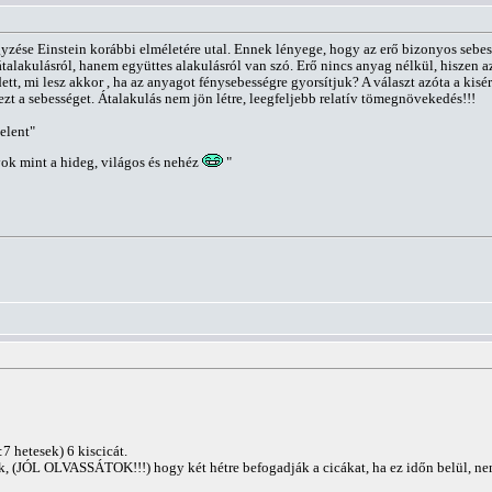
egyzése Einstein korábbi elméletére utal. Ennek lényege, hogy az erő bizonyos sebes
alakulásról, hanem együttes alakulásról van szó. Erő nincs anyag nélkül, hiszen az e
tt, mi lesz akkor , ha az anyagot fénysebességre gyorsítjuk? A választ azóta a kis
t a sebességet. Átalakulás nem jön létre, leegfeljebb relatív tömegnövekedés!!!
elent"
ok mint a hideg, világos és nehéz
"
 hetesek) 6 kiscicát.
k, (JÓL OLVASSÁTOK!!!) hogy két hétre befogadják a cicákat, ha ez időn belül, nem 