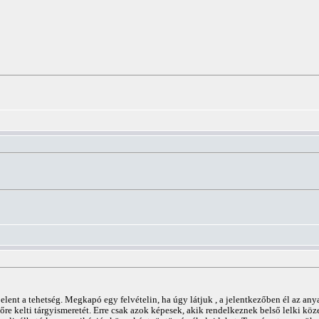
lent a tehetség. Megkapó egy felvételin, ha úgy látjuk , a jelentkezőben él az an
élőre kelti tárgyismeretét. Erre csak azok képesek, akik rendelkeznek belső lelki 