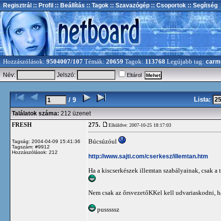
Regisztrál
:: Profil
:: Beállítás
:: Tagok
:: Szavazógép
:: Csoportok
:: Segítség
Hozzászólások:
9504007/107
Témák:
20659
Tagok:
113768
Legújabb tag:
carm
Név:
Jelszó:
Eltárol
Lista:
/ 9
Találatok száma:
212 üzenet
275.
FRESH
Elküldve: 2007-10-25 18:17:03
Búcsúzóul
Tagság: 2004-04-09 15:41:36
Tagszám: #9912
Hozzászólások: 212
http://www.sajti.com/cserkesz/illemtan.htm
Ha a kiscserkészek illemtan szabályainak, csak a
Nem csak az őrsvezetőKKel kell udvariaskodni, ha
pusssssz