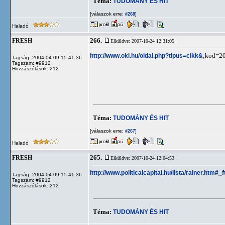
Téma:
TUDOMÁNY ÉS HIT
[válaszok erre:
]
#268
Haladó
266.
FRESH
Elküldve: 2007-10-24 12:31:05
http://www.oki.hu/oldal.php?tipus=cikk&
;kod=20
Tagság: 2004-04-09 15:41:36
Tagszám: #9912
Hozzászólások: 212
Téma:
TUDOMÁNY ÉS HIT
[válaszok erre:
]
#267
Haladó
265.
FRESH
Elküldve: 2007-10-24 12:04:53
http://www.politicalcapital.hu/lista/rainer.htm#_
Tagság: 2004-04-09 15:41:36
Tagszám: #9912
Hozzászólások: 212
Téma:
TUDOMÁNY ÉS HIT