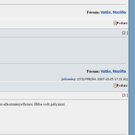
Fórum:
Vallás, filozófia
[2.]
Fórum:
Vallás, filozófia
[
: (273) FRESH, 2007-10-25 17:11:41]
előzmény
[3.]
int-alkotmányellenes. Hiba volt pályázni.