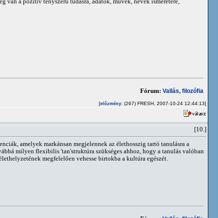
g van a pozitív tényszerű tudásra, adatok, művek, nevek ismeretére,
Fórum:
Vallás, filozófia
[
: (267) FRESH, 2007-10-24 12:44:13]
előzmény
[10.]
enciák, amelyek markánsan megjelennek az élethosszig tartó tanulásra a
vábbá milyen flexibilis 'tan'struktúra szükséges ahhoz, hogy a tanulás valóban
 élethelyzetének megfelelően vehesse birtokba a kultúra egészét.