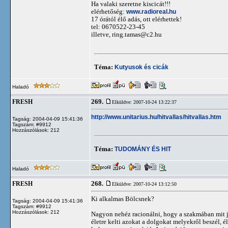
Ha valaki szeretne kiscicát!!!
elérhetőség:
www.radioreal.hu
17 órától élő adás, ott elérhettek!
tel: 0670522-23-45
illetve,
ring.tamas@c2.hu
Téma:
Kutyusok és cicák
Haladó
269.
FRESH
Elküldve: 2007-10-24 13:22:37
http://www.unitarius.hu/hitvallas/hitvallas.htm
Tagság: 2004-04-09 15:41:36
Tagszám: #9912
Hozzászólások: 212
Téma:
TUDOMÁNY ÉS HIT
Haladó
268.
FRESH
Elküldve: 2007-10-24 13:12:50
Ki alkalmas Bölcsnek?
Tagság: 2004-04-09 15:41:36
Tagszám: #9912
Hozzászólások: 212
Nagyon nehéz racionálni, hogy a szakmában mit je
életre kelti azokat a dolgokat melyekről beszél, 