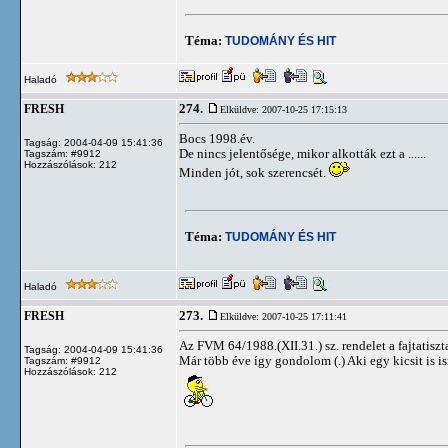
Téma:
TUDOMÁNY ÉS HIT
Haladó
274.
FRESH
Elküldve: 2007-10-25 17:15:13
Bocs 1998.év.
Tagság: 2004-04-09 15:41:36
De nincs jelentősége, mikor alkották ezt a ......
Tagszám: #9912
Hozzászólások: 212
Minden jót, sok szerencsét.
Téma:
TUDOMÁNY ÉS HIT
Haladó
273.
FRESH
Elküldve: 2007-10-25 17:11:41
Az FVM 64/1988.(XII.31.) sz. rendelet a fajtatisz
Tagság: 2004-04-09 15:41:36
Már több éve így gondolom (.) Aki egy kicsit is is
Tagszám: #9912
Hozzászólások: 212