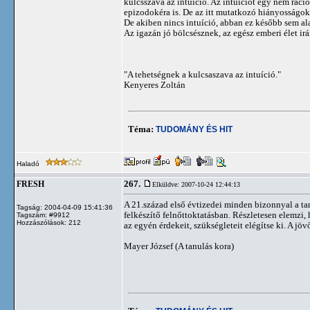
kulcsszava az intuíció. Az intuíciót egy nem rac
epizodokéra is. De az itt mutatkozó hiányosságo
De akiben nincs intuíció, abban ez később sem ala
Az igazán jó bölcsésznek, az egész emberi élet irá
"A tehetségnek a kulcsaszava az intuíció."
Kenyeres Zoltán
Téma:
TUDOMÁNY ÉS HIT
Haladó
267.
FRESH
Elküldve: 2007-10-24 12:44:13
A 21.század első évtizedei minden bizonnyal a t
Tagság: 2004-04-09 15:41:36
felkészítő felnőttoktatásban. Részletesen elemzi,
Tagszám: #9912
Hozzászólások: 212
az egyén érdekeit, szükségleteit elégítse ki. A j
Mayer József (A tanulás kora)