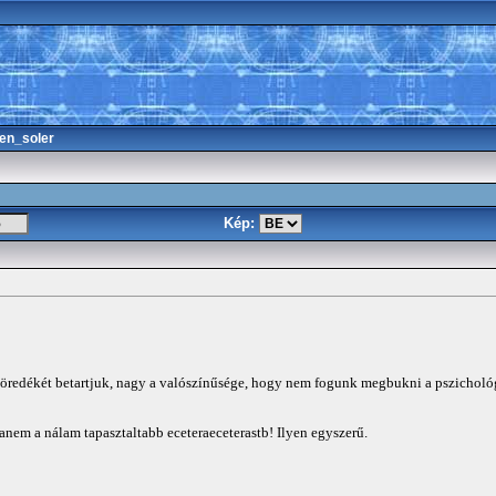
en_soler
Kép:
 töredékét betartjuk, nagy a valószínűsége, hogy nem fogunk megbukni a pszicholó
nem a nálam tapasztaltabb eceteraeceterastb! Ilyen egyszerű.