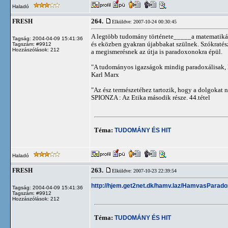
Haladó
264.
FRESH
Elküldve: 2007-10-24 00:30:45
A legtöbb tudomány története_____a matematikáé
Tagság: 2004-04-09 15:41:36
és eközben gyakran újabbakat szülnek. Szókratés
Tagszám: #9912
Hozzászólások: 212
a megismerésnek az útja is paradoxonokra épül.
"A tudományos igazságok mindig paradoxálisak, h
Karl Marx
"Az ész természetéhez tartozik, hogy a dolgokat 
SPIONZA : Az Etika második része. 44.tétel
Téma:
TUDOMÁNY ÉS HIT
Haladó
263.
FRESH
Elküldve: 2007-10-23 22:39:54
http://hjem.get2net.dk/hamv.laz/HamvasParado
Tagság: 2004-04-09 15:41:36
Tagszám: #9912
Hozzászólások: 212
Téma:
TUDOMÁNY ÉS HIT