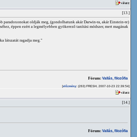
[13.]
 paradoxonokat oldják meg, (gondolhatunk akár Darwin-ra, akár Einstein-re)
éséhez, éppen ezért a legmélyebben gyökerező tanítási módszer, mert magának
a látszatát ragadja meg."
Fórum:
Vallás, filozófia
[
: (263) FRESH, 2007-10-23 22:39:54]
előzmény
[14.]
Fórum:
Vallás, filozófia