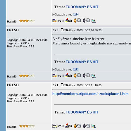
Téma:
TUDOMÁNY ÉS HIT
[válaszok erre:
]
#274
Haladó
272.
FRESH
Elküldve: 2007-10-25 16:30:23
A pályázat a sínekre lesz fektetve.
Tagság: 2004-04-09 15:41:36
Mert nincs komoly és megbízható anyag, amely meg 
Tagszám: #9912
Hozzászólások: 212
Téma:
TUDOMÁNY ÉS HIT
[válaszok erre:
]
#273
Haladó
271.
FRESH
Elküldve: 2007-10-25 11:16:05
http://members.tripod.com/~zsolo/platon1.htm
Tagság: 2004-04-09 15:41:36
Tagszám: #9912
Hozzászólások: 212
Téma:
TUDOMÁNY ÉS HIT
Haladó