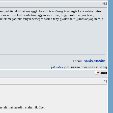
[6.]
ségnél átalakulhat anyaggá. Az állítás a tömeg és energia kapcsolatát leíró
rő két test kölcsönhatása, így az az állítás, hogy erőből anyag lesz ,
érletek megadták: fénysebességre csak a fény gyorsítható:)) más anyag nem, a
Fórum:
Vallás, filozófia
[
: (263) FRESH, 2007-10-23 22:39:54]
előzmény
[7.]
találnak gazdát, elaltatják őket.