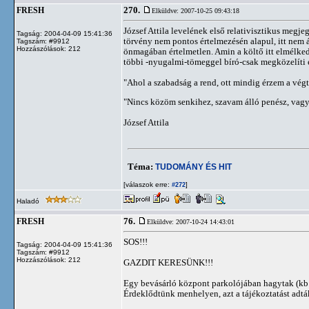
270.
FRESH
Elküldve: 2007-10-25 09:43:18
József Attila levelének első relativisztikus megj
Tagság: 2004-04-09 15:41:36
törvény nem pontos értelmezésén alapul, itt nem át
Tagszám: #9912
Hozzászólások: 212
önmagában értelmetlen. Amin a költő itt elmélkede
többi -nyugalmi-tömeggel bíró-csak megközelíti ez
"Ahol a szabadság a rend, ott mindig érzem a végt
"Nincs közöm senkihez, szavam álló penész, vagy
József Attila
Téma:
TUDOMÁNY ÉS HIT
[válaszok erre:
]
#272
Haladó
76.
FRESH
Elküldve: 2007-10-24 14:43:01
SOS!!!
Tagság: 2004-04-09 15:41:36
Tagszám: #9912
Hozzászólások: 212
GAZDIT KERESÜNK!!!
Egy bevásárló központ parkolójában hagytak (kb:7
Érdeklődtünk menhelyen, azt a tájékoztatást adtá