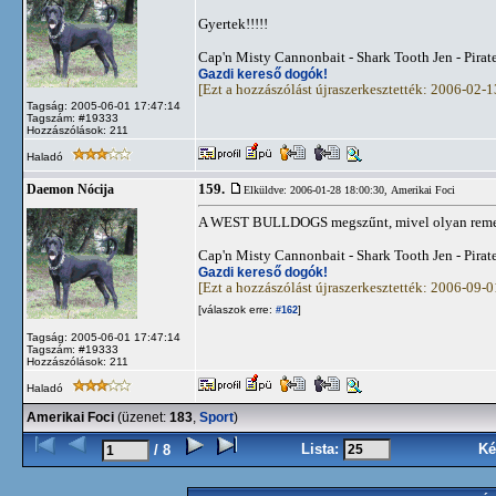
Gyertek!!!!!
Cap'n Misty Cannonbait - Shark Tooth Jen - Pirat
Gazdi kereső dogók!
[Ezt a hozzászólást újraszerkesztették: 2006-02-
Tagság: 2005-06-01 17:47:14
Tagszám: #19333
Hozzászólások: 211
Haladó
159.
Daemon Nócija
Elküldve: 2006-01-28 18:00:30,
Amerikai Foci
A WEST BULLDOGS megszűnt, mivel olyan remek v
Cap'n Misty Cannonbait - Shark Tooth Jen - Pirat
Gazdi kereső dogók!
[Ezt a hozzászólást újraszerkesztették: 2006-09-
[válaszok erre:
]
#162
Tagság: 2005-06-01 17:47:14
Tagszám: #19333
Hozzászólások: 211
Haladó
Amerikai Foci
(üzenet:
183
,
Sport
)
Lista:
Ké
/ 8