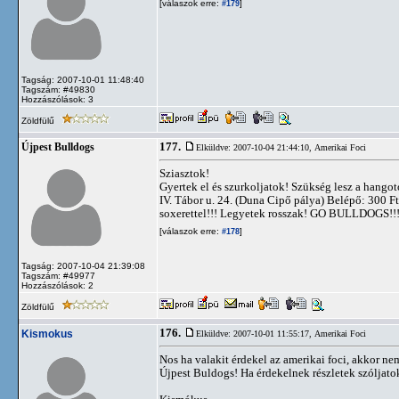
[válaszok erre:
]
#179
Tagság: 2007-10-01 11:48:40
Tagszám: #49830
Hozzászólások: 3
Zöldfülű
177.
Újpest Bulldogs
Elküldve: 2007-10-04 21:44:10,
Amerikai Foci
Sziasztok!
Gyertek el és szurkoljatok! Szükség lesz a hang
IV. Tábor u. 24. (Duna Cipő pálya) Belépő: 300 F
soxerettel!!! Legyetek rosszak! GO BULLDOGS!!!
[válaszok erre:
]
#178
Tagság: 2007-10-04 21:39:08
Tagszám: #49977
Hozzászólások: 2
Zöldfülű
176.
Kismokus
Elküldve: 2007-10-01 11:55:17,
Amerikai Foci
Nos ha valakit érdekel az amerikai foci, akkor n
Újpest Buldogs! Ha érdekelnek részletek szóljatok