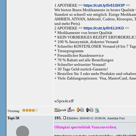
1 APOTHEKE ==
https://cutt.ly/5r61GH3P
==
Wir bieten Ihnen Medikamente in bester Qualität w
Standort so schnell wie möglich. Einige Medika
AMBIEN, ATIVAN, Adderall, Codein, Klonopi
und mehr Preis)
2 APOTHEKE ==
https://cutt.ly/0r61JrKG
==
* Medikamente von bester Qualität
* KEIN VORHERIGES REZEPT ERFORDERLIC
* 100 % Anonymität, diskreter Versand
* Schneller KOSTENLOSER Versand (4 bis 7 Tag
* Treueprogramm
* Freundlicher Kundenservice
* 70 % Rabatt auf alle Bestellungen
+ Schneller weltweiter Versand!
+ 30 Tage Geld-zurück-Garantie!
+ Bestellen Sie 3 oder mehr Produkte und erhalte
+ Viele Zahlungsoptionen: Visa, MasterCard, Am
w5pix4cxfF
Törzstag
195.
Topi-50
Elküldve: 2010-03-11 19:00:04,
Amerikai Foci
Olimpiai sportolóink Vancouverben.