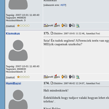
Kismókus
[válaszok erre:
]
#177
Tagság: 2007-10-01 11:48:40
Tagszám: #49830
Hozzászólások: 3
Zöldfülű
175.
Kismokus
Elküldve: 2007-10-01 11:52:46,
Amerikai Foci
Szia! Én tudok segíteni! A Ferenciek terén van e
MElyik csapatnak szurkolsz?
Tagság: 2007-10-01 11:48:40
Tagszám: #49830
Hozzászólások: 3
Zöldfülű
174.
HamiBazsi
Elküldve: 2007-06-02 12:24:07,
Amerikai Foci
Hali mindenkinek!
Érdeklődnék hogy tudja-e valaki hogyan lehet el
telefon/ .
Köszi Balázs