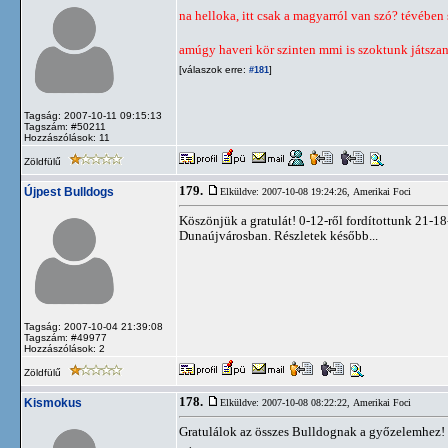
na helloka, itt csak a magyarról van szó? tévében
amúgy haveri kör szinten mmi is szoktunk játszan
[válaszok erre:
]
#181
Tagság: 2007-10-11 09:15:13
Tagszám: #50211
Hozzászólások: 11
Zöldfülű
179.
Újpest Bulldogs
Elküldve: 2007-10-08 19:24:26,
Amerikai Foci
Köszönjük a gratulát! 0-12-ről fordítottunk 21-
Dunaújvárosban. Részletek később...
Tagság: 2007-10-04 21:39:08
Tagszám: #49977
Hozzászólások: 2
Zöldfülű
178.
Kismokus
Elküldve: 2007-10-08 08:22:22,
Amerikai Foci
Gratulálok az összes Bulldognak a győzelemhez! 