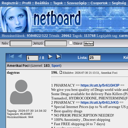
Regisztrál
:: Profil
:: Beállítás
:: Tagok
:: Szavazógép
:: Csoportok
:: Segítség
Hozzászólások:
9504022/122
Témák:
20662
Tagok:
113768
Legújabb tag:
carm
Név:
Jelszó:
Eltárol
Lista:
Ké
/ 8
Amerikai Foci
(üzenet:
183
,
Sport
)
196.
dagytras
Elküldve: 2026-07-30 21:13:51,
Amerikai Foci
1 PHARMACY ==
https://cutt.ly/5r61GH3P
==
We give you best quality of Drugs world wide and h
Some Drugs available for delivery Pain Killers
Tramadoil, HYDROCODONE, PHENTERMINE(For 
2 PHARMACY ==
https://cutt.ly/0r61JrKG
==
* Special Internet Prices (up to % off average US p
* Best quality drugs
Tagság: 2026-07-30 14:34:32
Tagszám: #140967
* NO PRIOR PRESCRIPTION NEEDED!
Hozzászólások: 944
* 100% Anonimity , Discreet shipping
* Fast FREE shipping (4 to 7 days)