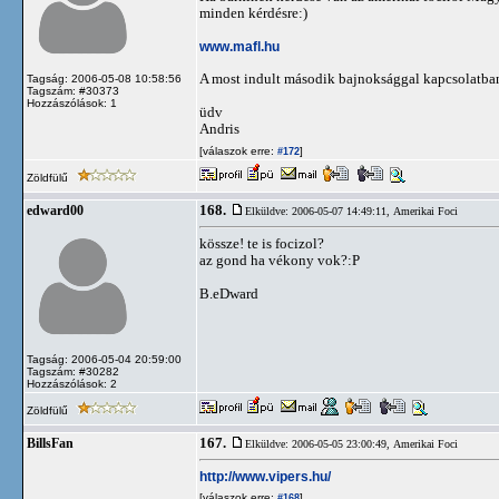
minden kérdésre:)
www.mafl.hu
A most indult második bajnoksággal kapcsolatban is
Tagság: 2006-05-08 10:58:56
Tagszám: #30373
Hozzászólások: 1
üdv
Andris
[válaszok erre:
]
#172
Zöldfülű
168.
edward00
Elküldve: 2006-05-07 14:49:11,
Amerikai Foci
kössze! te is focizol?
az gond ha vékony vok?:P
B.eDward
Tagság: 2006-05-04 20:59:00
Tagszám: #30282
Hozzászólások: 2
Zöldfülű
167.
BillsFan
Elküldve: 2006-05-05 23:00:49,
Amerikai Foci
http://www.vipers.hu/
[válaszok erre:
]
#168