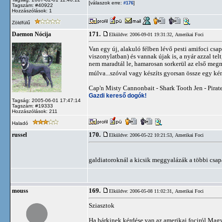
[válaszok erre:
]
#176
Tagszám: #40922
Hozzászólások: 1
Zöldfülű
171.
Daemon Nócija
Elküldve: 2006-09-01 19:31:32,
Amerikai Foci
Van egy új, alakuló félben lévő pesti amifoci csa
viszonylatban) és vannak újak is, a nyár azzal tel
nem maradtál le, hamarosan sorkerül az első megm
múlva...szóval vagy készíts gyorsan össze egy kén
Cap'n Misty Cannonbait - Shark Tooth Jen - Pirat
Gazdi kereső dogók!
Tagság: 2005-06-01 17:47:14
Tagszám: #19333
Hozzászólások: 211
Haladó
170.
russel
Elküldve: 2006-05-22 10:21:53,
Amerikai Foci
galdiatoroknál a kicsik meggyalázák a többi csa
169.
mouss
Elküldve: 2006-05-08 11:02:31,
Amerikai Foci
Sziasztok
Ha bárkinek kérdése van az amerikai fociról Magy