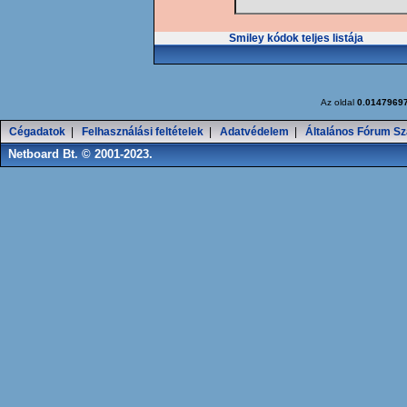
Smiley kódok teljes listája
Az oldal
0.0147969
Cégadatok
|
Felhasználási feltételek
|
Adatvédelem
|
Általános Fórum Sz
Netboard Bt. © 2001-2023.