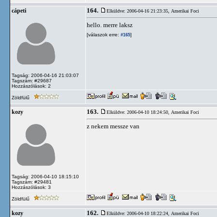
164.
cápeti
Elküldve: 2006-04-16 21:23:35,
Amerikai Foci
hello. merre laksz
[válaszok erre:
]
#165
Tagság: 2006-04-16 21:03:07
Tagszám: #29687
Hozzászólások: 2
Zöldfülű
163.
kozy
Elküldve: 2006-04-10 18:24:50,
Amerikai Foci
z nekem messze van
Tagság: 2006-04-10 18:15:10
Tagszám: #29481
Hozzászólások: 3
Zöldfülű
162.
kozy
Elküldve: 2006-04-10 18:22:24,
Amerikai Foci