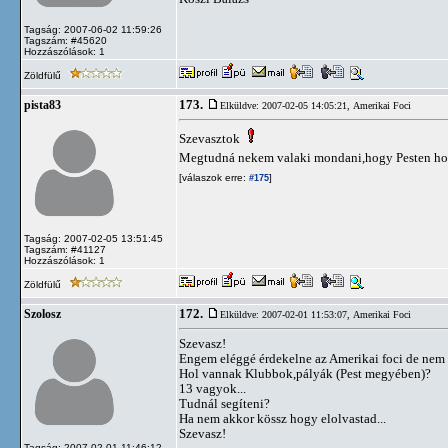
Tagság: 2007-06-02 11:59:26
Tagszám: #45620
Hozzászólások: 1
Zöldfülű
173.
pista83
Elküldve: 2007-02-05 14:05:21,
Amerikai Foci
Szevasztok
Megtudná nekem valaki mondani,hogy Pesten hol
[válaszok erre:
]
#175
Tagság: 2007-02-05 13:51:45
Tagszám: #41127
Hozzászólások: 1
Zöldfülű
172.
Szolosz
Elküldve: 2007-02-01 11:53:07,
Amerikai Foci
Szevasz!
Engem eléggé érdekelne az Amerikai foci de nem 
Hol vannak Klubbok,pályák (Pest megyében)?
13 vagyok...
Tudnál segíteni?
Ha nem akkor kössz hogy elolvastad...
Szevasz!
Tagság: 2007-02-01 11:46:12