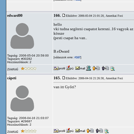
166.
edward00
Elküldve: 2006-05-04 21:01:20,
Amerikai Foci
hello
vki tudna segíteni csapatot keresni..16 vagyok a
kössze
(pesti csapat ha van..
B.eDward
Tagság: 2006-05-04 20:59:00
[válaszok erre:
]
#167
Tagszám: #30282
Hozzászólások: 2
Zöldfülű
165.
cápeti
Elküldve: 2006-04-16 21:26:30,
Amerikai Foci
van itt Győri?
Tagság: 2006-04-16 21:03:07
Tagszám: #29687
Hozzászólások: 2
Zöldfülű