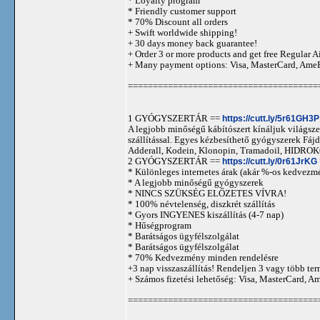
* Loyalty program
* Friendly customer support
* 70% Discount all orders
+ Swift worldwide shipping!
+ 30 days money back guarantee!
+ Order 3 or more products and get free Regular A
+ Many payment options: Visa, MasterCard, Ame
======================================
1 GYÓGYSZERTÁR ==
https://cutt.ly/5r61GH3P
A legjobb minőségű kábítószert kínáljuk világszer
szállítással. Egyes kézbesíthető gyógyszerek 
Adderall, Kodein, Klonopin, Tramadoil, HID
2 GYÓGYSZERTÁR ==
https://cutt.ly/0r61JrKG
* Különleges internetes árak (akár %-os kedvezmé
* A legjobb minőségű gyógyszerek
* NINCS SZÜKSÉG ELŐZETES VÍVRA!
* 100% névtelenség, diszkrét szállítás
* Gyors INGYENES kiszállítás (4-7 nap)
* Hűségprogram
* Barátságos ügyfélszolgálat
* Barátságos ügyfélszolgálat
* 70% Kedvezmény minden rendelésre
+3 nap visszaszállítás! Rendeljen 3 vagy több term
+ Számos fizetési lehetőség: Visa, MasterCard, 
======================================