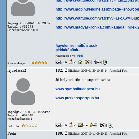
http://www.youtube.com/watch?v=_xMz2SnSW
http://www.mob.hu/engine.aspx?page=showcon
http://www.youtube.com/watch?v=LFoXwMi5ju
Tagság: 2006-06-13 16:29:32
Tagszám: #31643
http://www.magyarkronika.com/kanadai_hirek/
Hozzászólások: 5406
figyelemre méltó írások:
példaképünk..
[válaszok erre:
]
#196
Kiváló dolgozó
182.
fejvadász52
Elküldve: 2009-01-30 10:35:14,
Amerikai Foci
Jó helynek tűnik a super bowl ra
www.symbolbudapest.hu
www.puskassportpub.hu
Tagság: 2009-01-30 10:23:55
Tagszám: #69848
Hozzászólások: 1
Zöldfülű
180.
Peeta
Elküldve: 2007-10-11 09:20:23,
Amerikai Foci