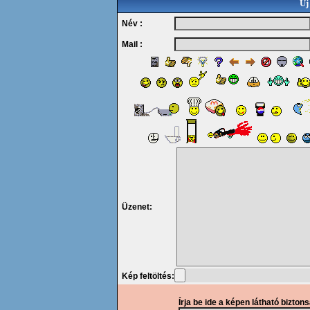
Új
Név :
Mail :
Üzenet:
Kép feltöltés:
Írja be ide a képen látható bizton