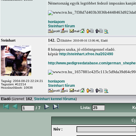
Németország egyik legtöbbet fedező impozáns kanját
honlapom
Steinhart fórum
142.
Steinhart
Elküldve: 2010-09-16 13:06:46,
Eladó
8 hónapos szuka, jó előröntgennel eladó.
képtár
http://steinhart.xfree.hu/202490
http://www.pedigreedatabase.com/german_shephe
honlapom
Tagság: 2004-08-23 22:24:21
Tagszám: #12214
Steinhart fórum
Hozzászólások: 10636
Eladó
(üzenet:
162
,
Steinhart kennel fóruma
)
Lista:
K
/ 7
Új
Név :