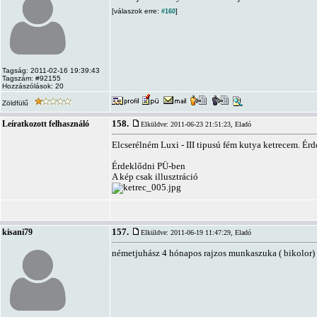
[válaszok erre:
]
#160
Tagság: 2011-02-16 19:39:43
Tagszám: #92155
Hozzászólások: 20
Zöldfülű
158.
Leíratkozott felhasználó
Elküldve: 2011-06-23 21:51:23,
Eladó
Elcserélném Luxi - III tipusú fém kutya ketrecem. Érd
Érdeklődni PÜ-ben
A kép csak illusztráció
157.
kisani79
Elküldve: 2011-06-19 11:47:29,
Eladó
németjuhász 4 hónapos rajzos munkaszuka ( bikolor) 