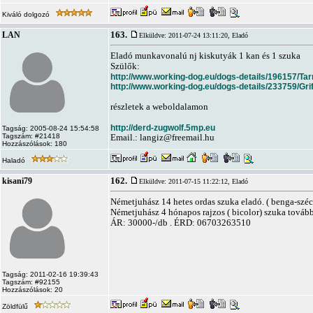
Kiváló dolgozó
163.
LAN
Elküldve: 2011-07-24 13:11:20,
Eladó
Eladó munkavonalú nj kiskutyák 1 kan és 1 szuka
Szülők:
http://www.working-dog.eu/dogs-details/196157/Ta
http://www.working-dog.eu/dogs-details/233759/Gri
részletek a weboldalamon
http://derd-zugwolf.5mp.eu
Tagság: 2005-08-24 15:54:58
Tagszám: #21418
Email.:
langiz@freemail.hu
Hozzászólások: 180
Haladó
162.
kisani79
Elküldve: 2011-07-15 11:22:12,
Eladó
Németjuhász 14 hetes ordas szuka eladó. ( benga-szécs
Németjuhász 4 hónapos rajzos ( bicolor) szuka tovább
ÁR: 30000-/db . ÉRD: 06703263510
Tagság: 2011-02-16 19:39:43
Tagszám: #92155
Hozzászólások: 20
Zöldfülű