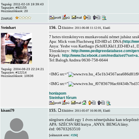
Tagság: 2011-02-16 19:39:43
Tagszám: #92155
Hozzászólások: 20
Zöldfülű
156.
Steinhart
Elküldve: 2011-06-08 11:12:01,
Eladó
7 hetes törzskönyves munkavonalú német juhász szuk
Apa: Mick vom Fluchtweg ED-HD a1 DNA (
http://ww
Anya: Yesbe von Karthago (SchH3,Kkl1,ED-HD a1, 
Törzskönyv:
http://www.pedigreedatabase.com/ge
Képek:
http://www.facebook.com/media/set/?set
Tel:Balogh Andrea 0630-758-6644
Tagság: 2004-08-23 22:24:21
Tagszám: #12214
<IMG src="
Hozzászólások: 10636
<IMG src="
honlapom
Steinhart fórum
155.
kisani79
Elküldve: 2011-05-07 16:06:09,
Eladó
sürgösen eladó egy 1 éves németjuhász kan telepőrzésr
APA: SZÉCSVÁRI kutya , ANYA: BENGA lány.
érd: 06703263510
[válaszok erre:
]
#156