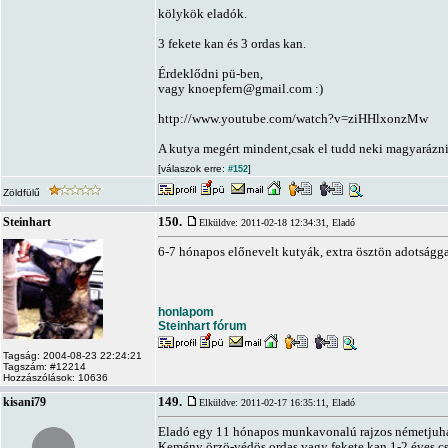
kölykök eladók.
3 fekete kan és 3 ordas kan.
Érdeklődni pü-ben,
vagy
knoepfern@gmail.com
:)
http://www.youtube.com/watch?v=ziHHlxonzMw
A kutya megért mindent,csak el tudd neki magyarázni
[válaszok erre:
]
#152
Zöldfülű
150.
Steinhart
Elküldve: 2011-02-18 12:34:31,
Eladó
6-7 hónapos előnevelt kutyák, extra ösztön adotsággal
honlapom
Steinhart fórum
Tagság: 2004-08-23 22:24:21
Tagszám: #12214
Hozzászólások: 10636
149.
kisani79
Elküldve: 2011-02-17 16:35:11,
Eladó
Eladó egy 11 hónapos munkavonalú rajzos németjuhász 
Kemény örzö-védös ordas vagy fekete kan 1-2 éves cse