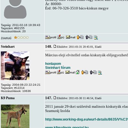
Ár: 80000-
Érd: 06-70-326-3510 bács-kiskun megye
Tagság: 2011-02-16 19:39:43
Tagszám: #92155
Hozzászólások: 20
Zöldfülű
148.
Steinhart
Elküldve: 2011-01-31 20:45:01,
Eladó
Március eleji elvitellel ordas kiskutyák előjegyezh
honlapom
Steinhart fórum
Tagság: 2004-08-23 22:24:21
Tagszám: #12214
Hozzászólások: 10636
147.
K9 Puma
Elküldve: 2011-01-30 11:46:54,
Eladó
2011 január 29-ikei születésű malinois kiskutyák el
Szamuráj Izolda
http://www.working-dog.eu/wurf-details/863
www.k9malinois.gportal.hu