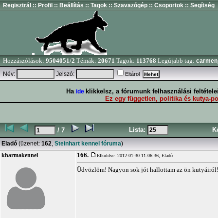
Regisztrál
:: Profil
:: Beállítás
:: Tagok
:: Szavazógép
:: Csoportok
:: Segítség
Hozzászólások:
9504051/2
Témák:
20671
Tagok:
113768
Legújabb tag:
carmen
Név:
Jelszó:
Eltárol
Ha
klikkelsz, a fórumunk felhasználási feltétel
ide
Ez egy független, politika és kutya-po
Lista:
K
/ 7
Eladó
(üzenet:
162
,
Steinhart kennel fóruma
)
166.
kharmakennel
Elküldve: 2012-01-30 11:06:36,
Eladó
Üdvözlöm! Nagyon sok jót hallottam az ön kutyáiról!