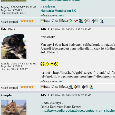
Képtáram
Tagság: 2005-07-17 23:21:48
Tagszám: #20491
Hungária Mondioring SK
Hozzászólások: 4370
[válaszok erre:
]
#148
Kiváló dolgozó
146.
Üdv: Bferi
Elküldve: 2010-12-03 12:15:25,
Eladó
Sziasztok!
Van egy 1 éves házi kedvenc ,-suliba hordott- rajzos 
A gazdi lebetegedett nem tudja ellátni,csak jó körül
érd: Pü-ben !
Tagság: 2005-07-13 13:35:09
Tagszám: #20403
Hozzászólások: 28217
<a href="http://href.hu/x/gpbl" target="_blank" rel=
rel="nofollow ugc noopener noreferrer">Honlapom</
[válaszok erre:
]
#147
Kiváló dolgozó
145.
knoepfer
Elküldve: 2010-11-15 22:54:37,
Eladó
Eladó kiskutyák:
Dorka Dark vom Haus Kerzer
http://www.pedigreedatabase.com/german_shephe