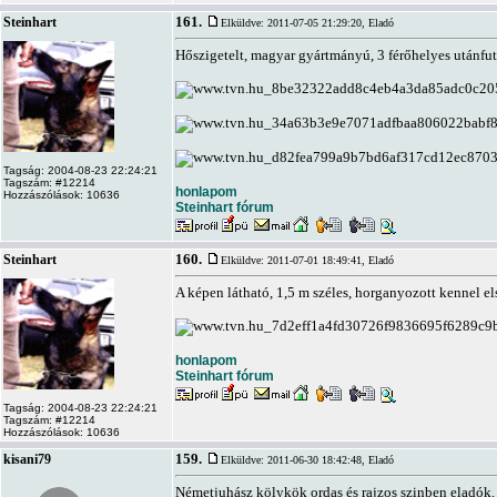
161.
Steinhart
Elküldve: 2011-07-05 21:29:20,
Eladó
Hőszigetelt, magyar gyártmányú, 3 férőhelyes utánfutó
Tagság: 2004-08-23 22:24:21
Tagszám: #12214
honlapom
Hozzászólások: 10636
Steinhart fórum
160.
Steinhart
Elküldve: 2011-07-01 18:49:41,
Eladó
A képen látható, 1,5 m széles, horganyozott kennel el
honlapom
Steinhart fórum
Tagság: 2004-08-23 22:24:21
Tagszám: #12214
Hozzászólások: 10636
159.
kisani79
Elküldve: 2011-06-30 18:42:48,
Eladó
Németjuhász kölykök ordas és rajzos szinben eladók.