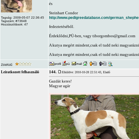
és
Steinhart Condor
http://www.pedigreedatabase.com/german_shephe
Tagság: 2009-05-07 22:36:45
Tagszám: #73648
Hozzászólások: 47
fedeztetéséből.
Érdeklődni,PÜ-ben, vagy
tiborgombos@gmail.com
A kutya megért mindent,csak el tudd neki magyarázni
A kutya megért mindent,csak el tudd neki magyarázni
Zöldfülű
144.
Leíratkozott felhasználó
Elküldve: 2010-10-28 22:51:43,
Eladó
Gazdát keres!
Magyar agár