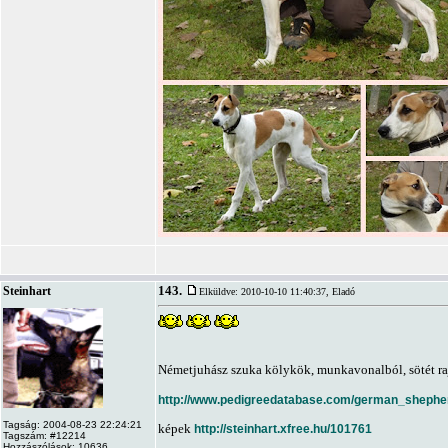
143.
Steinhart
Elküldve: 2010-10-10 11:40:37,
Eladó
Németjuhász szuka kölykök, munkavonalból, sötét ra
http://www.pedigreedatabase.com/german_shephe
Tagság: 2004-08-23 22:24:21
képek
http://steinhart.xfree.hu/101761
Tagszám: #12214
Hozzászólások: 10636