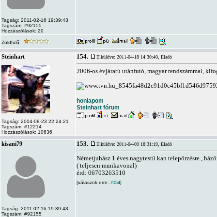
Tagság: 2011-02-16 19:39:43
Tagszám: #92155
Hozzászólások: 20
Zöldfülű
154.
Steinhart
Elküldve: 2011-04-18 14:30:40,
Eladó
2006-os évjáratú utánfutó, magyar rendszámmal, kifogá
honlapom
Steinhart fórum
Tagság: 2004-08-23 22:24:21
Tagszám: #12214
Hozzászólások: 10636
153.
kisani79
Elküldve: 2011-04-09 18:31:19,
Eladó
Németjuhász 1 éves nagytestü kan telepörzésre , házö
( teljesen munkavonal)
érd: 06703263510
[válaszok erre:
]
#154
Tagság: 2011-02-16 19:39:43
Tagszám: #92155