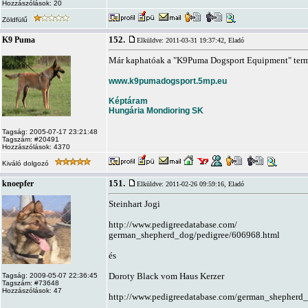
Hozzászólások: 20
Zöldfülű
152.
K9 Puma
Elküldve: 2011-03-31 19:37:42,
Eladó
Már kaphatóak a "K9Puma Dogsport Equipment" termék
www.k9pumadogsport.5mp.eu
Képtáram
Hungária Mondioring SK
Tagság: 2005-07-17 23:21:48
Tagszám: #20491
Hozzászólások: 4370
Kiváló dolgozó
151.
knoepfer
Elküldve: 2011-02-26 09:59:16,
Eladó
Steinhart Jogi
http://www.pedigreedatabase.com/
german_shepherd_dog/pedigree/606968.html
és
Doroty Black vom Haus Kerzer
Tagság: 2009-05-07 22:36:45
Tagszám: #73648
Hozzászólások: 47
http://www.pedigreedatabase.com/german_shepherd