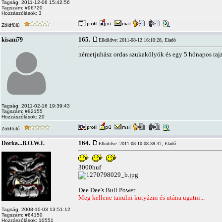
Tagság: 2011-12-06 15:42:56
Tagszám: #96720
Hozzászólások: 3
Zöldfülű
165.
kisani79
Elküldve: 2011-08-12 16:10:28,
Eladó
németjuhász ordas szukakölyök és egy 5 hónapos rajz
Tagság: 2011-02-16 19:39:43
Tagszám: #92155
Hozzászólások: 20
Zöldfülű
164.
Dorka...B.O.W.I.
Elküldve: 2011-08-10 08:38:37,
Eladó
3000huf
Dee Dee's Bull Power
Meg kellene tanulni kutyázni és utána ugatni...
Tagság: 2008-10-03 13:51:12
Tagszám: #64150
Hozzászólások: 10551