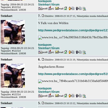
honlapom
Steinhart fórum
Tagság: 2004-08-23 22:24:21
Tagszám: #12214
Hozzászólások: 10636
7.
Steinhart
Elküldve: 2008-03-23 10:27:15,
Németjuhász munka fedezőkano
V Falk von den Wölfen
http://www.pedigreedatabase.com/gsd/pedigree/12
honlapom
Steinhart fórum
Tagság: 2004-08-23 22:24:21
Tagszám: #12214
Hozzászólások: 10636
6.
Steinhart
Elküldve: 2008-03-23 10:21:19,
Németjuhász munka fedezőkano
Ängsbackens Rosso
http://www.pedigreedatabase.com/gsd/pedigree/51
honlapom
Steinhart fórum
Tagság: 2004-08-23 22:24:21
Tagszám: #12214
Hozzászólások: 10636
5.
Steinhart
Elküldve: 2008-03-23 10:13:12,
Németjuhász munka fedezőkano