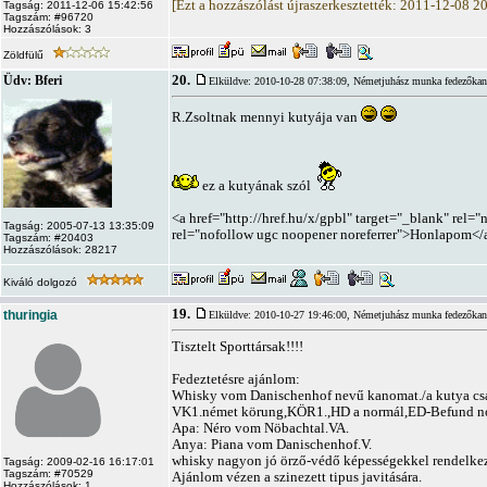
[Ezt a hozzászólást újraszerkesztették: 2011-12-08 2
Tagság: 2011-12-06 15:42:56
Tagszám: #96720
Hozzászólások: 3
Zöldfülű
20.
Üdv: Bferi
Elküldve: 2010-10-28 07:38:09,
Németjuhász munka fedezőkan
R.Zsoltnak mennyi kutyája van
ez a kutyának szól
<a href="http://href.hu/x/gpbl" target="_blank" rel=
Tagság: 2005-07-13 13:35:09
rel="nofollow ugc noopener noreferrer">Honlapom</
Tagszám: #20403
Hozzászólások: 28217
Kiváló dolgozó
19.
thuringia
Elküldve: 2010-10-27 19:46:00,
Németjuhász munka fedezőkan
Tisztelt Sporttársak!!!!
Fedeztetésre ajánlom:
Whisky vom Danischenhof nevű kanomat./a kutya csa
VK1.német körung,KÖR1.,HD a normál,ED-Befund n
Apa: Néro vom Nöbachtal.VA.
Anya: Piana vom Danischenhof.V.
whisky nagyon jó örző-védő képességekkel rendelkez
Tagság: 2009-02-16 16:17:01
Tagszám: #70529
Ajánlom vézen a szinezett tipus javitására.
Hozzászólások: 1