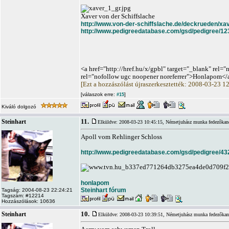
Xaver von der Schiffslache
http://www.von-der-schiffslache.de/deckrueden/xav
http://www.pedigreedatabase.com/gsd/pedigree/12
<a href="http://href.hu/x/gpbl" target="_blank" rel=
rel="nofollow ugc noopener noreferrer">Honlapom</
[Ezt a hozzászólást újraszerkesztették: 2008-03-23 1
[válaszok erre:
]
#15
Kiváló dolgozó
11.
Steinhart
Elküldve: 2008-03-23 10:45:15,
Németjuhász munka fedezőkan
Apoll vom Rehlinger Schloss
http://www.pedigreedatabase.com/gsd/pedigree/43
honlapom
Steinhart fórum
Tagság: 2004-08-23 22:24:21
Tagszám: #12214
Hozzászólások: 10636
10.
Steinhart
Elküldve: 2008-03-23 10:39:51,
Németjuhász munka fedezőkan