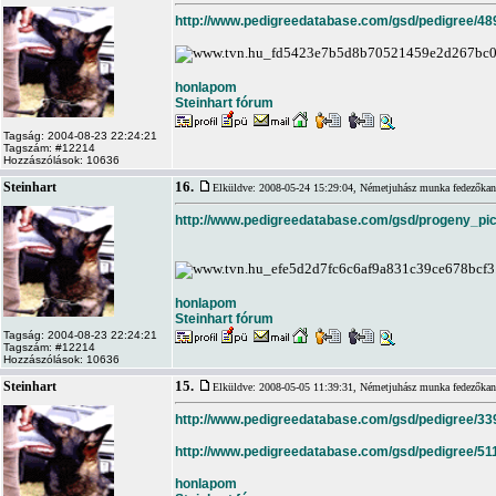
http://www.pedigreedatabase.com/gsd/pedigree/48
honlapom
Steinhart fórum
Tagság: 2004-08-23 22:24:21
Tagszám: #12214
Hozzászólások: 10636
16.
Steinhart
Elküldve: 2008-05-24 15:29:04,
Németjuhász munka fedezőkan
http://www.pedigreedatabase.com/gsd/progeny_pic
honlapom
Steinhart fórum
Tagság: 2004-08-23 22:24:21
Tagszám: #12214
Hozzászólások: 10636
15.
Steinhart
Elküldve: 2008-05-05 11:39:31,
Németjuhász munka fedezőkan
http://www.pedigreedatabase.com/gsd/pedigree/33
http://www.pedigreedatabase.com/gsd/pedigree/51
honlapom