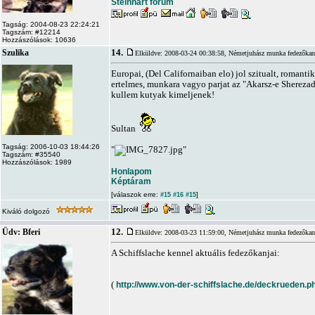
Steinhart fórum
Tagság: 2004-08-23 22:24:21
Tagszám: #12214
Hozzászólások: 10636
14.
Szulika
Elküldve: 2008-03-24 00:38:58,
Németjuhász munka fedezőkan
Europai, (Del Californaiban elo) jol szitualt, roman
ertelmes, munkara vagyo parjat az "Akarsz-e Sherezad
kullem kutyak kimeljenek!
Sultan
Tagság: 2006-10-03 18:44:26
"
"
Tagszám: #35540
Hozzászólások: 1989
Honlapom
Képtáram
[válaszok erre:
]
#15
#16
#15
Kiváló dolgozó
12.
Üdv: Bferi
Elküldve: 2008-03-23 11:59:00,
Németjuhász munka fedezőkan
A Schiffslache kennel aktuális fedezőkanjai:
(
http://www.von-der-schiffslache.de/deckrueden.p