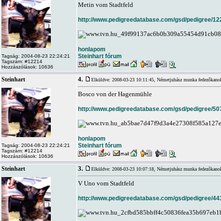
Metin vom Stadtfeld
http://www.pedigreedatabase.com/gsd/pedigree/12
honlapom
Steinhart fórum
Tagság: 2004-08-23 22:24:21
Tagszám: #12214
Hozzászólások: 10636
4.
Steinhart
Elküldve: 2008-03-23 10:11:45,
Németjuhász munka fedezőkano
Bosco von der Hagenmühle
http://www.pedigreedatabase.com/gsd/pedigree/50
honlapom
Steinhart fórum
Tagság: 2004-08-23 22:24:21
Tagszám: #12214
Hozzászólások: 10636
3.
Steinhart
Elküldve: 2008-03-23 10:07:18,
Németjuhász munka fedezőkano
V Uno vom Stadtfeld
http://www.pedigreedatabase.com/gsd/pedigree/44