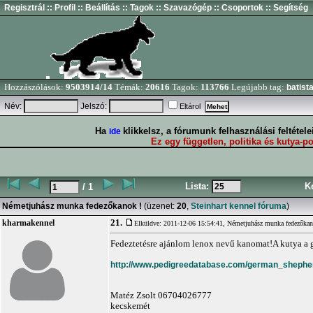
Regisztrál
:: Profil
:: Beállítás
:: Tagok
:: Szavazógép
:: Csoportok
:: Segítség
Hozzászólások:
9503914/14
Témák:
20616
Tagok:
113766
Legújabb tag:
batist
Név:
Jelszó:
Eltárol
Ha
klikkelsz, a fórumunk felhasználási feltétel
ide
Ez egy független, politika és kutya-po
Lista:
K
/ 1
Németjuhász munka fedezőkanok !
(üzenet:
20
,
Steinhart kennel fóruma
)
21.
kharmakennel
Elküldve: 2011-12-06 15:54:41,
Németjuhász munka fedezőkan
Fedeztetésre ajánlom lenox nevű kanomat!A kutya a g
http://www.pedigreedatabase.com/german_shephe
Matéz Zsolt 06704026777
kecskemét