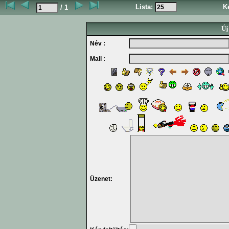
Lista:
K
/ 1
Új
Név :
Mail :
Üzenet: