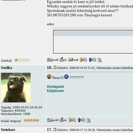
Egyaránt szukát és kant is jól örökit.
Whisky nagyon jó eredményeket ért el német birókná
Sporttársak utolsó lehetőség,kedvező áron!!!
Tel:06703261290 von Thuringia kennel.
asko
Zöldfülű
18.
Szulika
Elküldve: 2008-06-18 01:51:01,
Németjuhász munka fedezőkan
Nem O
????????
Honlapom
Képtáram
Tagság: 2006-10-03 18:44:26
Tagszám: #35540
Hozzászólások: 1989
Kiváló dolgozó
17.
Steinhart
Elküldve: 2008-06-17 21:58:28,
Németjuhász munka fedezőkan