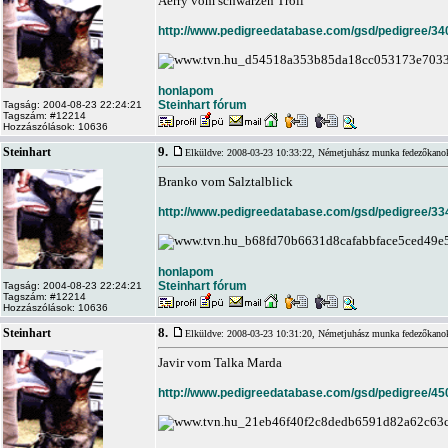
Aerry vom schwarzen Troll
http://www.pedigreedatabase.com/gsd/pedigree/34
honlapom
Steinhart fórum
Tagság: 2004-08-23 22:24:21
Tagszám: #12214
Hozzászólások: 10636
9.
Steinhart
Elküldve: 2008-03-23 10:33:22,
Németjuhász munka fedezőkano
Branko vom Salztalblick
http://www.pedigreedatabase.com/gsd/pedigree/33
honlapom
Steinhart fórum
Tagság: 2004-08-23 22:24:21
Tagszám: #12214
Hozzászólások: 10636
8.
Steinhart
Elküldve: 2008-03-23 10:31:20,
Németjuhász munka fedezőkano
Javir vom Talka Marda
http://www.pedigreedatabase.com/gsd/pedigree/45