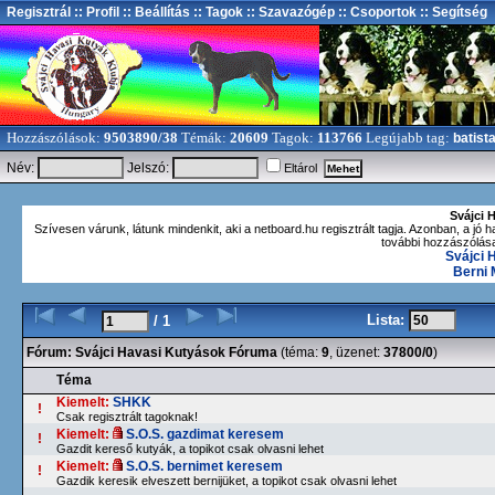
Regisztrál
:: Profil
:: Beállítás
:: Tagok
:: Szavazógép
:: Csoportok
:: Segítség
Hozzászólások:
9503890/38
Témák:
20609
Tagok:
113766
Legújabb tag:
batist
Név:
Jelszó:
Eltárol
Svájci 
Szívesen várunk, látunk mindenkit, aki a netboard.hu regisztrált tagja. Azonban, a jó 
további hozzászólásai
Svájci 
Berni
Lista:
/ 1
Fórum:
Svájci Havasi Kutyások Fóruma
(téma:
9
, üzenet:
37800/0
)
Téma
Kiemelt:
SHKK
!
Csak regisztrált tagoknak!
Kiemelt:
S.O.S. gazdimat keresem
!
Gazdit kereső kutyák, a topikot csak olvasni lehet
Kiemelt:
S.O.S. bernimet keresem
!
Gazdik keresik elveszett bernijüket, a topikot csak olvasni lehet