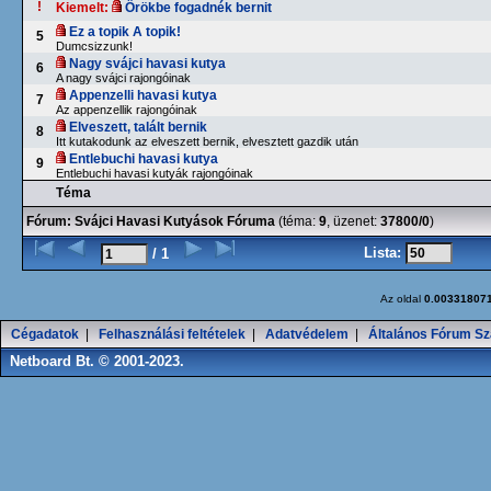
!
Kiemelt:
Örökbe fogadnék bernit
Ez a topik A topik!
5
Dumcsizzunk!
Nagy svájci havasi kutya
6
A nagy svájci rajongóinak
Appenzelli havasi kutya
7
Az appenzellik rajongóinak
Elveszett, talált bernik
8
Itt kutakodunk az elveszett bernik, elvesztett gazdik után
Entlebuchi havasi kutya
9
Entlebuchi havasi kutyák rajongóinak
Téma
Fórum:
Svájci Havasi Kutyások Fóruma
(téma:
9
, üzenet:
37800/0
)
Lista:
/ 1
Az oldal
0.00331807
Cégadatok
|
Felhasználási feltételek
|
Adatvédelem
|
Általános Fórum Sz
Netboard Bt. © 2001-2023.