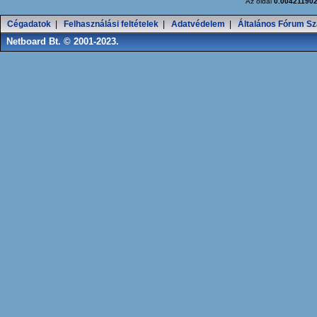
Az oldal
0.00421190
Cégadatok
|
Felhasználási feltételek
|
Adatvédelem
|
Általános Fórum Sz
Netboard Bt. © 2001-2023.