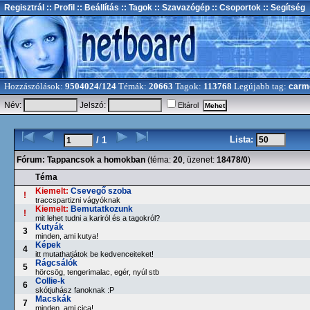
Regisztrál
:: Profil
:: Beállítás
:: Tagok
:: Szavazógép
:: Csoportok
:: Segítség
Hozzászólások:
9504024/124
Témák:
20663
Tagok:
113768
Legújabb tag:
carm
Név:
Jelszó:
Eltárol
Lista:
/ 1
Fórum:
Tappancsok a homokban
(téma:
20
, üzenet:
18478/0
)
Téma
Kiemelt:
Csevegő szoba
!
traccspartizni vágyóknak
Kiemelt:
Bemutatkozunk
!
mit lehet tudni a kariról és a tagokról?
Kutyák
3
minden, ami kutya!
Képek
4
itt mutathatjátok be kedvenceiteket!
Rágcsálók
5
hörcsög, tengerimalac, egér, nyúl stb
Collie-k
6
skótjuhász fanoknak :P
Macskák
7
minden, ami cica!