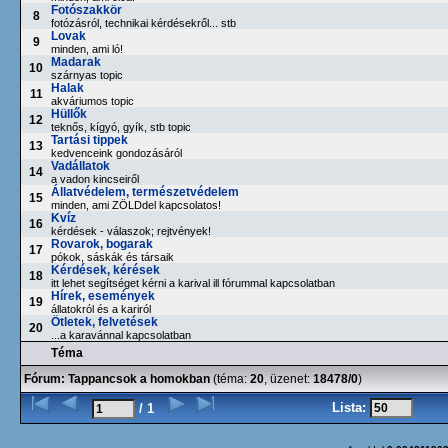
Fotószakkör
8
fotózásról, technikai kérdésekről... stb
Lovak
9
minden, ami ló!
Madarak
10
szárnyas topic
Halak
11
akváriumos topic
Hüllők
12
teknős, kígyó, gyík, stb topic
Tartási tippek
13
kedvenceink gondozásáról
Vadállatok
14
a vadon kincseiről
Állatvédelem, természetvédelem
15
minden, ami ZÖLDdel kapcsolatos!
Kvíz
16
kérdések - válaszok; rejtvények!
Rovarok, bogarak
17
pókok, sáskák és társaik
Kérdések, kérések
18
itt lehet segítséget kérni a karival ill fórummal kapcsolatban
Hírek, események
19
állatokról és a kariról
Ötletek, felvetések
20
...a karavánnal kapcsolatban
Téma
Fórum:
Tappancsok a homokban
(téma:
20
, üzenet:
18478/0
)
Lista:
/ 1