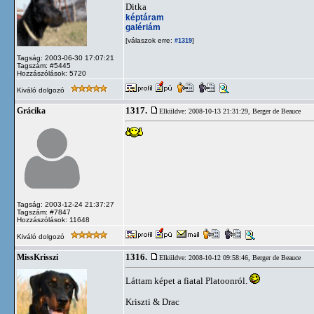
Ditka
képtáram
galériám
[válaszok erre:
]
#1319
Tagság: 2003-06-30 17:07:21
Tagszám: #5445
Hozzászólások: 5720
Kiváló dolgozó
1317.
Grácika
Elküldve: 2008-10-13 21:31:29,
Berger de Beauce
Tagság: 2003-12-24 21:37:27
Tagszám: #7847
Hozzászólások: 11648
Kiváló dolgozó
1316.
MissKrisszi
Elküldve: 2008-10-12 09:58:46,
Berger de Beauce
Láttam képet a fiatal Platoonról.
Kriszti & Drac