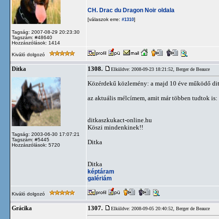
CH. Drac du Dragon Noir oldala
[válaszok erre:
]
#1310
Tagság: 2007-08-29 20:23:30
Tagszám: #48640
Hozzászólások: 1414
Kiváló dolgozó
1308.
Ditka
Elküldve: 2008-09-23 18:21:52,
Berger de Beauce
Közérdekű közlemény: a majd 10 éve működő ditk
az aktuális mélcímem, amit már többen tudtok is:
ditkaszkukact-online.hu
Köszi mindenkinek!!
Tagság: 2003-06-30 17:07:21
Tagszám: #5445
Ditka
Hozzászólások: 5720
Ditka
képtáram
galériám
Kiváló dolgozó
1307.
Grácika
Elküldve: 2008-09-05 20:40:52,
Berger de Beauce