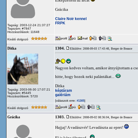
Elképzeltem az arcát
Grácika
Claire Noir kennel
FRPK
Tagság: 2003-12-24 21:37:27
Tagszám: #7847
Hozzászólások: 11648
Kiváló dolgozó
1304.
Ditka
Elküldve: 2008-09-03 17:43:48,
Berger de Beauce
Nagyon kedves voltam, amikor átnyújtottam a c
hitte, hogy hozok neki palántákat...
Ditka
Tagság: 2003-06-30 17:07:21
képtáram
Tagszám: #5445
galériám
Hozzászólások: 5720
[válaszok erre:
]
#1305
Kiváló dolgozó
1303.
Grácika
Elküldve: 2008-09-02 08:36:04,
Berger de Beauce
Hajjaj! A vadászvér! Levadászta az epret!
El is kéne ültetned...