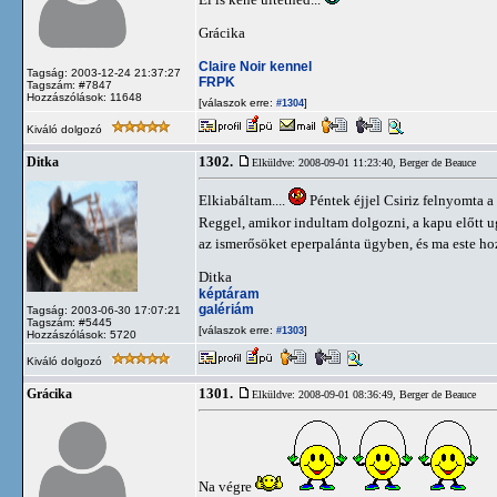
Grácika
Claire Noir kennel
Tagság: 2003-12-24 21:37:27
FRPK
Tagszám: #7847
Hozzászólások: 11648
[válaszok erre:
]
#1304
Kiváló dolgozó
1302.
Ditka
Elküldve: 2008-09-01 11:23:40,
Berger de Beauce
Elkiabáltam....
Péntek éjjel Csiriz felnyomta a
Reggel, amikor indultam dolgozni, a kapu előtt ugr
az ismerősöket eperpalánta ügyben, és ma este h
Ditka
képtáram
galériám
Tagság: 2003-06-30 17:07:21
Tagszám: #5445
[válaszok erre:
]
#1303
Hozzászólások: 5720
Kiváló dolgozó
1301.
Grácika
Elküldve: 2008-09-01 08:36:49,
Berger de Beauce
Na végre