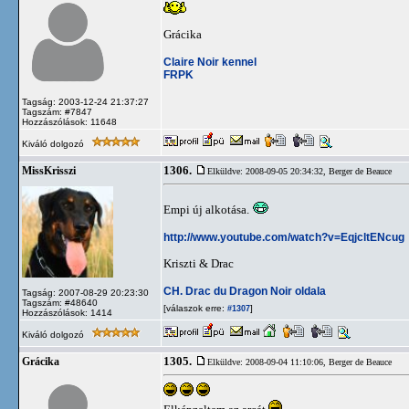
Grácika
Claire Noir kennel
FRPK
Tagság: 2003-12-24 21:37:27
Tagszám: #7847
Hozzászólások: 11648
Kiváló dolgozó
1306.
MissKrisszi
Elküldve: 2008-09-05 20:34:32,
Berger de Beauce
Empi új alkotása.
http://www.youtube.com/watch?v=EqjcltENcug
Kriszti & Drac
CH. Drac du Dragon Noir oldala
Tagság: 2007-08-29 20:23:30
Tagszám: #48640
[válaszok erre:
]
#1307
Hozzászólások: 1414
Kiváló dolgozó
1305.
Grácika
Elküldve: 2008-09-04 11:10:06,
Berger de Beauce