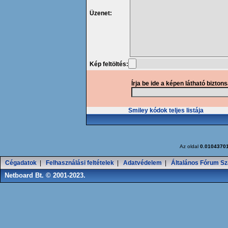
Üzenet:
Kép feltöltés:
Írja be ide a képen látható bizton
Smiley kódok teljes listája
Az oldal
0.0104370
Cégadatok
|
Felhasználási feltételek
|
Adatvédelem
|
Általános Fórum Sz
Netboard Bt. © 2001-2023.