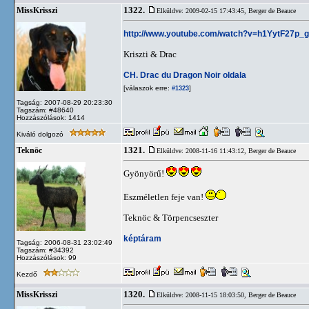
1322.
MissKrisszi
Elküldve: 2009-02-15 17:43:45,
Berger de Beauce
http://www.youtube.com/watch?v=h1YytF27p_
Kriszti & Drac
CH. Drac du Dragon Noir oldala
[válaszok erre:
]
#1323
Tagság: 2007-08-29 20:23:30
Tagszám: #48640
Hozzászólások: 1414
Kiváló dolgozó
1321.
Teknöc
Elküldve: 2008-11-16 11:43:12,
Berger de Beauce
Gyönyörű!
Eszméletlen feje van!
Teknöc & Törpencseszter
képtáram
Tagság: 2006-08-31 23:02:49
Tagszám: #34392
Hozzászólások: 99
Kezdő
1320.
MissKrisszi
Elküldve: 2008-11-15 18:03:50,
Berger de Beauce