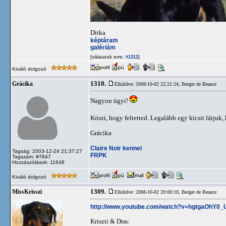
Ditka
képtáram
galériám
[válaszok erre:
]
#1312
Kiváló dolgozó
1310.
Grácika
Elküldve: 2008-10-02 22:21:24,
Berger de Beauce
Nagyon ügyi!
Köszi, hogy feltetted. Legalább egy kicsit látjuk,
Grácika
Claire Noir kennel
Tagság: 2003-12-24 21:37:27
FRPK
Tagszám: #7847
Hozzászólások: 11648
Kiváló dolgozó
1309.
MissKrisszi
Elküldve: 2008-10-02 20:00:10,
Berger de Beauce
http://www.youtube.com/watch?v=hgtgaOhY0_
Kriszti & Drac