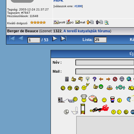
FRPK
[válaszok erre:
]
#1300
Tagság: 2003-12-24 21:37:27
Tagszám: #7847
Hozzászólások: 11648
Kiváló dolgozó
Berger de Beauce
(üzenet:
1322
,
A terelő kutyafajták fóruma
)
Lista:
K
/ 53
Új
Név :
Mail :