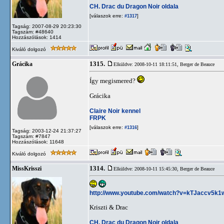
CH. Drac du Dragon Noir oldala
[válaszok erre:
]
#1317
Tagság: 2007-08-29 20:23:30
Tagszám: #48640
Hozzászólások: 1414
Kiváló dolgozó
1315.
Grácika
Elküldve: 2008-10-11 18:11:51,
Berger de Beauce
Így megismered?
Grácika
Claire Noir kennel
FRPK
[válaszok erre:
]
#1316
Tagság: 2003-12-24 21:37:27
Tagszám: #7847
Hozzászólások: 11648
Kiváló dolgozó
1314.
MissKrisszi
Elküldve: 2008-10-11 15:45:30,
Berger de Beauce
http://www.youtube.com/watch?v=kTJaccv5k1
Kriszti & Drac
CH. Drac du Dragon Noir oldala