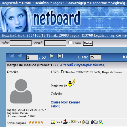
Regisztrál
:: Profil
:: Beállítás
:: Tagok
:: Szavazógép
:: Csoportok
:: Segítség
Hozzászólások:
9504100/13
Témák:
20683
Tagok:
113768
Legújabb tag:
carme
Név:
Jelszó:
Eltárol
Lista:
K
/ 53
Berger de Beauce
(üzenet:
1322
,
A terelő kutyafajták fóruma
)
1323.
Grácika
Elküldve: 2009-02-23 21:04:34,
Berger de Beauce
Nagyon jó
Grácika
Claire Noir kennel
FRPK
Tagság: 2003-12-24 21:37:27
Tagszám: #7847
Hozzászólások: 11648
Kiváló dolgozó