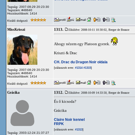
Tagság: 2007-08-29 20:23:30
Tagszám: #48640
Hozzászólások: 1414
Kiváló dolgozó
1313.
MissKrisszi
Elküldve: 2008-10-11 10:30:02,
Berger de Beauce
Ahogy nézem egy Platoon gyerek.
Kriszti & Drac
CH. Drac du Dragon Noir oldala
[válaszok erre:
]
#1314
#1315
Tagság: 2007-08-29 20:23:30
Tagszám: #48640
Hozzászólások: 1414
Kiváló dolgozó
1312.
Grácika
Elküldve: 2008-10-09 14:33:50,
Berger de Beauce
És ő kicsoda?
Grácika
Claire Noir kennel
FRPK
[válaszok erre:
]
#1313
Tagság: 2003-12-24 21:37:27