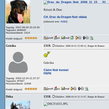
Kriszti & Drac
CH. Drac du Dragon Noir oldala
[válaszok erre:
]
#1321
Tagság: 2007-08-29 20:23:30
Tagszám: #48640
Hozzászólások: 1414
Kiváló dolgozó
1319.
Grácika
Elküldve: 2008-10-15 22:00:12,
Berger de Beauce
Grácika
Claire Noir kennel
FRPK
Tagság: 2003-12-24 21:37:27
Tagszám: #7847
Hozzászólások: 11648
Kiváló dolgozó
1318.
Ditka
Elküldve: 2008-10-14 21:11:07,
Berger de Beauce