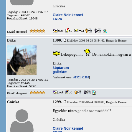
Grácika
Tagság: 2003-12-24 21:37:27
Claire Noir kennel
Tagszám: #7847
Hozzászólások: 11648
FRPK
Kiváló dolgozó
1300.
Ditka
Elküldve: 2008-08-28 08:54:42,
Berger de Beauce
Lekopogom...
De nemsokára megvan a k
Ditka
képtáram
galériám
[válaszok erre:
]
#1301
#1302
Tagság: 2003-06-30 17:07:21
Tagszám: #5445
Hozzászólások: 5720
Kiváló dolgozó
1299.
Grácika
Elküldve: 2008-08-24 08:00:08,
Berger de Beauce
Egyelőre nincs gond a szomszéddal?
Grácika
Claire Noir kennel