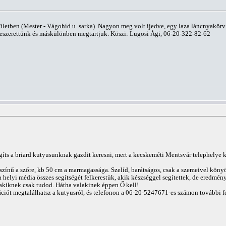
rületben (Mester - Vágohíd u. sarka). Nagyon meg volt ijedve, egy laza láncnyakörv v
eleszerettünk és máskülönben megtartjuk. Köszi: Lugosi Ági, 06-20-322-82-62
s a briard kutyusunknak gazdit keresni, mert a kecskeméti Mentsvár telephelye ké
színű a szőre, kb 50 cm a marmagassága. Szelíd, barátságos, csak a szemeivel könyö
a helyi média összes segítségét felkerestük, akik készséggel segítettek, de eredmén
akiknek csak tudod. Hátha valakinek éppen Ő kell!
iót megtalálhatsz a kutyusról, és telefonon a 06-20-5247671-es számon további fe