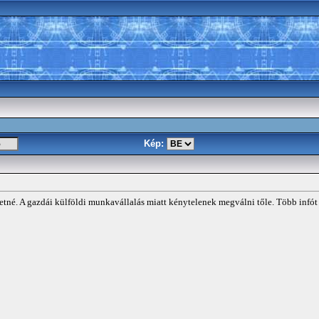
Kép:
lhetné. A gazdái külföldi munkavállalás miatt kénytelenek megválni tőle. Több infó