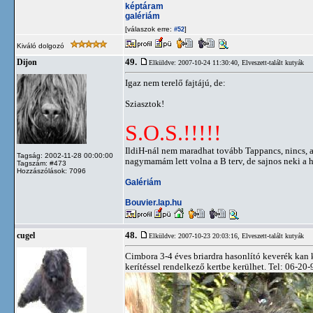
képtáram
galériám
[válaszok erre:
]
#52
Kiváló dolgozó
49.
Dijon
Elküldve: 2007-10-24 11:30:40,
Elveszett-talált kutyák
Igaz nem terelő fajtájú, de:
Sziasztok!
S.O.S.!!!!!
IldiH-nál nem maradhat tovább Tappancs, nincs, ak
Tagság: 2002-11-28 00:00:00
nagymamám lett volna a B terv, de sajnos neki a h
Tagszám: #473
Hozzászólások: 7096
Galériám
Bouvier.lap.hu
48.
cugel
Elküldve: 2007-10-23 20:03:16,
Elveszett-talált kutyák
Cimbora 3-4 éves briardra hasonlító keverék kan 
kerítéssel rendelkező kertbe kerülhet. Tel: 06-2