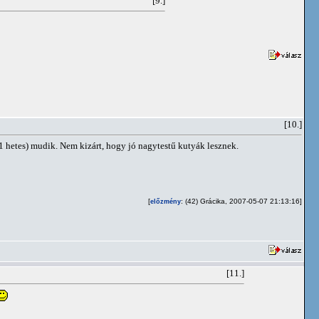
[9.]
[10.]
 hetes) mudik. Nem kizárt, hogy jó nagytestű kutyák lesznek.
[
: (42) Grácika, 2007-05-07 21:13:16]
előzmény
[11.]