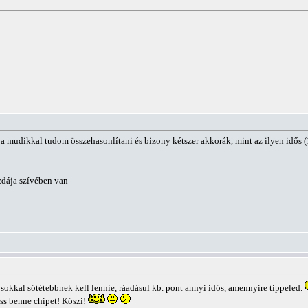
mudikkal tudom összehasonlítani és bizony kétszer akkorák, mint az ilyen idős (1
zdája szívében van
sokkal sötétebbnek kell lennie, ráadásul kb. pont annyi idős, amennyire tippeled.
s benne chipet! Köszi!