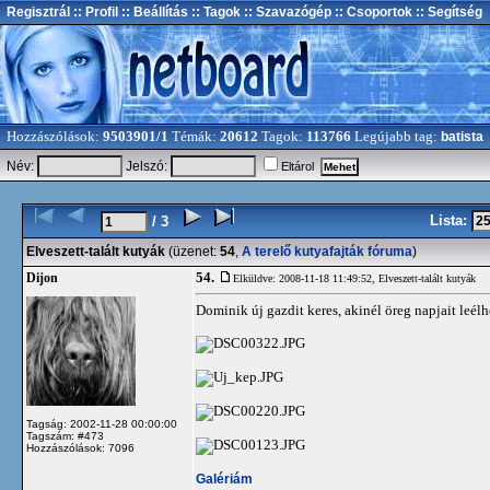
Regisztrál
:: Profil
:: Beállítás
:: Tagok
:: Szavazógép
:: Csoportok
:: Segítség
Hozzászólások:
9503901/1
Témák:
20612
Tagok:
113766
Legújabb tag:
batista
Név:
Jelszó:
Eltárol
Lista:
/ 3
Elveszett-talált kutyák
(üzenet:
54
,
A terelő kutyafajták fóruma
)
54.
Dijon
Elküldve: 2008-11-18 11:49:52,
Elveszett-talált kutyák
Dominik új gazdit keres, akinél öreg napjait leé
Tagság: 2002-11-28 00:00:00
Tagszám: #473
Hozzászólások: 7096
Galériám