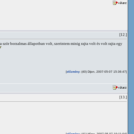
[12.]
a ször borzalmas állapotban volt, szerintem minig rajta volt és volt rajta egy
[
: (40) Dijon, 2007-05-07 15:36:47]
előzmény
[13.]
[
: (41) Híres, 2007-05-07 19:11:04]