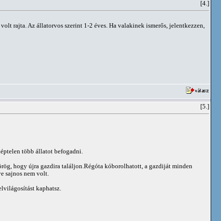
[4.]
olt rajta. Az állatorvos szerint 1-2 éves. Ha valakinek ismerős, jelentkezzen,
[5.]
ptelen több állatot befogadni.
rög, hogy újra gazdira találjon.Régóta kóborolhatott, a gazdiját minden
ye sajnos nem volt.
lvilágosítást kaphatsz.