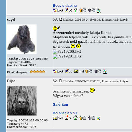
Bouvier.lap.hu
53.
cugel
Elküldve: 2008-09-24 19:08:38,
Elveszett-talált kutyák
A szentendrei menhely lakója Kormi.
Majdnem teljesen vak 1 év körüli, kis jóindulatta
Segítsetek neki gazdát találni, ha tudtok, mert a
Köszönöm
Tagság: 2005-11-26 19:18:09
Tagszám: #24082
Hozzászólások: 3895
Kiváló dolgozó
52.
Dijon
Elküldve: 2008-09-02 17:05:23,
Elveszett-talált kutyák
Szerintem ő schnauzer.
Vágva van a farka?
Galériám
Bouvier.lap.hu
Tagság: 2002-11-28 00:00:00
Tagszám: #473
Hozzászólások: 7096