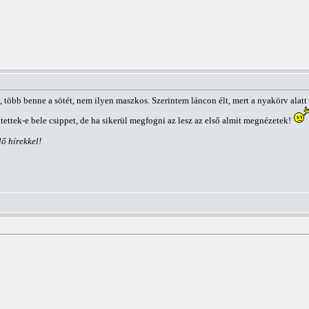
t, több benne a sötét, nem ilyen maszkos. Szerintem láncon élt, mert a nyakörv alatt 
tettek-e bele csippet, de ha sikerül megfogni az lesz az első almit megnézetek!
ő hírekkel!