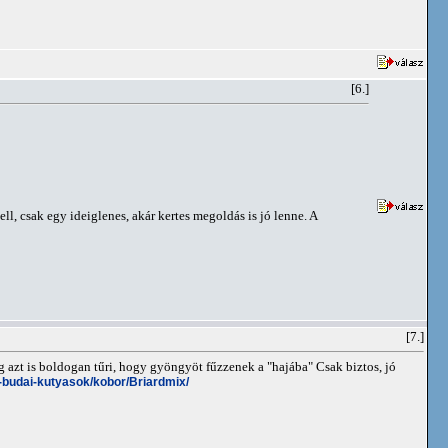
[6.]
l, csak egy ideiglenes, akár kertes megoldás is jó lenne. A
[7.]
 azt is boldogan tűri, hogy gyöngyöt fűzzenek a "hajába" Csak biztos, jó
lis-budai-kutyasok/kobor/Briardmix/