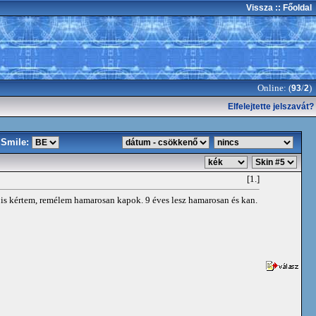
Vissza
:: Főoldal
Online: (
/
)
93
2
Elfelejtette jelszavát?
Smile:
[1.]
t is kértem, remélem hamarosan kapok. 9 éves lesz hamarosan és kan.