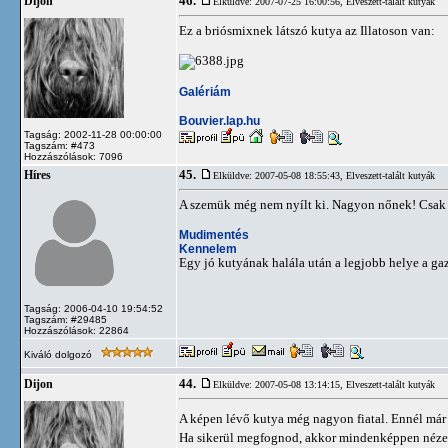
46.
Dijon
Elküldve: 2007-07-25 16:00:56,
Elveszett-talált kutyák
Ez a briósmixnek látszó kutya az Illatoson van:
Galériám
Bouvier.lap.hu
Tagság: 2002-11-28 00:00:00
Tagszám: #473
Hozzászólások: 7096
45.
Híres
Elküldve: 2007-05-08 18:55:43,
Elveszett-talált kutyák
A szemük még nem nyílt ki. Nagyon nőnek! Csak a 
Mudimentés
Kennelem
Egy jó kutyának halála után a legjobb helye a ga
Tagság: 2006-04-10 19:54:52
Tagszám: #29485
Hozzászólások: 22864
Kiváló dolgozó
44.
Dijon
Elküldve: 2007-05-08 13:14:15,
Elveszett-talált kutyák
A képen lévő kutya még nagyon fiatal. Ennél már 
Ha sikerül megfognod, akkor mindenképpen nézes