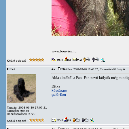
www.bouvier.hu
Kiváló dolgozó
47.
Ditka
Elküldve: 2007-09-26 10:48:27,
Elveszett-talált kutyák
Alda almából a Fan- Fan nevü kölyök még mindig n
Ditka
képtáram
galériám
Tagság: 2003-06-30 17:07:21
Tagszám: #5445
Hozzászólások: 5720
Kiváló dolgozó