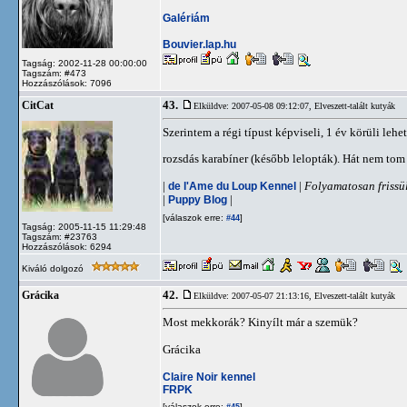
Galériám
Bouvier.lap.hu
Tagság: 2002-11-28 00:00:00
Tagszám: #473
Hozzászólások: 7096
43.
CitCat
Elküldve: 2007-05-08 09:12:07,
Elveszett-talált kutyák
Szerintem a régi típust képviseli, 1 év körüli lehe
rozsdás karabíner (később lelopták). Hát nem tom 
|
de l'Ame du Loup Kennel
|
Folyamatosan frissül
|
Puppy Blog
|
[válaszok erre:
]
#44
Tagság: 2005-11-15 11:29:48
Tagszám: #23763
Hozzászólások: 6294
Kiváló dolgozó
42.
Grácika
Elküldve: 2007-05-07 21:13:16,
Elveszett-talált kutyák
Most mekkorák? Kinyílt már a szemük?
Grácika
Claire Noir kennel
FRPK
[válaszok erre:
]