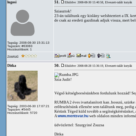
51.
lugosi
Elküldve: 2008-08-30 15:40:58,
Elveszett-talált kutyák
Sziasztok!
23-án találtunk egy kislány welshterriert a IX. ke
de csak az eredeti gazdinak adjuk vissza, mert b
Tagság: 2008-08-30 15:31:13
Tagszám: #63083
Hozzászólások: 1
Zöldfülű
50.
Ditka
Elküldve: 2008-08-28 15:36:19,
Elveszett-talált kutyák
Szia Judit!
Végső kétségbeesésünkben fordulunk hozzád! Segít
RUMBA 2 éves ivartalanított kan..hosszú, szürke 
Tagság: 2003-06-30 17:07:21
erőfeszítésünk ellenére sem találtunk meg, pedig 
Tagszám: #5445
Kérünk Téged küld tovább a segítségkérésünket, 
Hozzászólások: 5720
A
www.mentsvar.hu
web oldalon minden informác
üdvözlettel: Szurgyiné Zsuzsa
Ditka