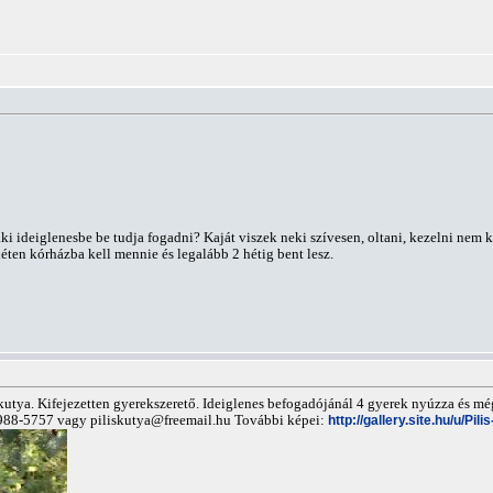
i ideiglenesbe be tudja fogadni? Kaját viszek neki szívesen, oltani, kezelni nem kel
éten kórházba kell mennie és legalább 2 hétig bent lesz.
kutya. Kifejezetten gyerekszerető. Ideiglenes befogadójánál 4 gyerek nyúzza és még
0-988-5757 vagy
piliskutya@freemail.hu
További képei:
http://gallery.site.hu/u/Pi