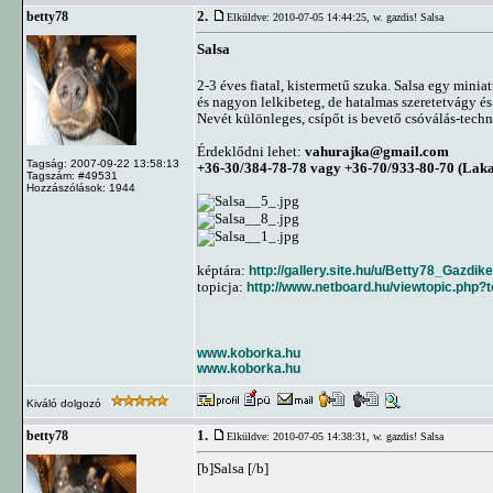
2.
betty78
Elküldve: 2010-07-05 14:44:25,
w. gazdis! Salsa
Salsa
2-3 éves fiatal, kistermetű szuka. Salsa egy minia
és nagyon lelkibeteg, de hatalmas szeretetvágy é
Nevét különleges, csípőt is bevető csóválás-techn
Érdeklődni lehet:
vahurajka@gmail.com
Tagság: 2007-09-22 13:58:13
+36-30/384-78-78 vagy +36-70/933-80-70 (Laka
Tagszám: #49531
Hozzászólások: 1944
képtára:
http://gallery.site.hu/u/Betty78_Gazdi
topicja:
http://www.netboard.hu/viewtopic.php
www.koborka.hu
www.koborka.hu
Kiváló dolgozó
1.
betty78
Elküldve: 2010-07-05 14:38:31,
w. gazdis! Salsa
[b]Salsa [/b]