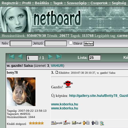
Regisztrál
:: Profil
:: Beállítás
:: Tagok
:: Szavazógép
:: Csoportok
:: Segítség
Hozzászólások:
9504079/30
Témák:
20677
Tagok:
113768
Legújabb tag:
carme
Név:
Jelszó:
Eltárol
Lista:
Ké
/ 1
w. gazdis! Salsa
(üzenet:
3
,
VAHUR
)
3.
betty78
Elküldve: 2010-07-30 20:10:37,
w. gazdis! Salsa
Gazdis!
Új képtára:
http://gallery.site.hu/u/Betty78_Ga
www.koborka.hu
www.koborka.hu
Tagság: 2007-09-22 13:58:13
Tagszám: #49531
Hozzászólások: 1944
Kiváló dolgozó