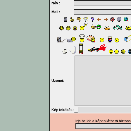
Név :
Mail :
Üzenet:
Kép feltöltés:
Írja be ide a képen látható bizton