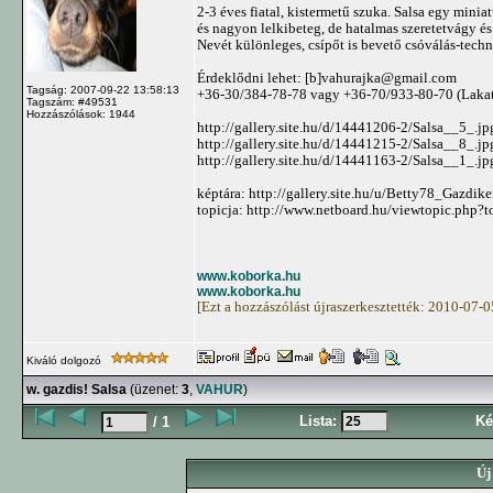
2-3 éves fiatal, kistermetű szuka. Salsa egy minia
és nagyon lelkibeteg, de hatalmas szeretetvágy é
Nevét különleges, csípőt is bevető csóválás-techn
Érdeklődni lehet: [b]
vahurajka@gmail.com
Tagság: 2007-09-22 13:58:13
+36-30/384-78-78 vagy +36-70/933-80-70 (Lakato
Tagszám: #49531
Hozzászólások: 1944
http://gallery.site.hu/d/14441206-2/Salsa__5_.jp
http://gallery.site.hu/d/14441215-2/Salsa__8_.jp
http://gallery.site.hu/d/14441163-2/Salsa__1_.jp
képtára: http://gallery.site.hu/u/Betty78_Gazdik
topicja: http://www.netboard.hu/viewtopic.ph
www.koborka.hu
www.koborka.hu
[Ezt a hozzászólást újraszerkesztették: 2010-07-
Kiváló dolgozó
w. gazdis! Salsa
(üzenet:
3
,
VAHUR
)
Lista:
Ké
/ 1
Új