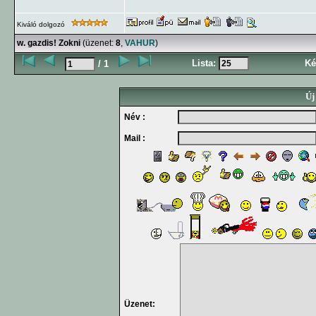
Kiváló dolgozó
w. gazdis! Zokni
(üzenet:
8
,
VAHUR
)
Lista:
Ké
/ 1
Új
Név :
Mail :
Üzenet: