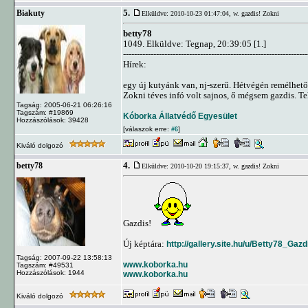
5.
Biakuty
Elküldve: 2010-10-23 01:47:04,
w. gazdis! Zokni
betty78
1049. Elküldve: Tegnap, 20:39:05 [1.]
-------------------------------------------------------------------
Hírek:
egy új kutyánk van, nj-szerű. Hétvégén remélhető
Zokni téves infó volt sajnos, ő mégsem gazdis. Te
Tagság: 2005-06-21 06:26:16
Tagszám: #19869
Kóborka Állatvédő Egyesület
Hozzászólások: 39428
[válaszok erre:
]
#6
Kiváló dolgozó
4.
betty78
Elküldve: 2010-10-20 19:15:37,
w. gazdis! Zokni
Gazdis!
Új képtára:
http://gallery.site.hu/u/Betty78_Ga
Tagság: 2007-09-22 13:58:13
www.koborka.hu
Tagszám: #49531
Hozzászólások: 1944
www.koborka.hu
Kiváló dolgozó