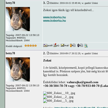
3.
betty78
Elküldve: 2010-10-15 19:49:44,
w. gazdis! Zokni
Zokni igen fázik így tél közeledtével...
www.koborka.hu
www.koborka.hu
Tagság: 2007-09-22 13:58:13
Tagszám: #49531
Hozzászólások: 1944
Kiváló dolgozó
2.
betty78
Elküldve: 2010-09-17 20:52:29,
w. gazdis! Zokni
Zokni
1 év körüli, középtermetű, kopó jellegű kanocska.
kanokkal is. Pórázon szépen jön, bár még kicsit fé
Így került hozzánk.
Érdeklődni lehet:
vahurajka@gmail.com
+36-30/384-78-78 vagy +36-70/933-80-70 (Laka
Tagság: 2007-09-22 13:58:13
Tagszám: #49531
Hozzászólások: 1944