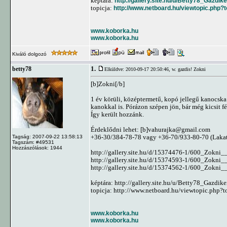
képtára:
http://gallery.site.hu/u/Betty78_Gazdi
topicja:
http://www.netboard.hu/viewtopic.php?
www.koborka.hu
www.koborka.hu
Kiváló dolgozó
1.
betty78
Elküldve: 2010-09-17 20:50:46,
w. gazdis! Zokni
[b]Zokni[/b]
1 év körüli, középtermetű, kopó jellegű kanocska.
kanokkal is. Pórázon szépen jön, bár még kicsit fé
Így került hozzánk.
Érdeklődni lehet: [b]
vahurajka@gmail.com
+36-30/384-78-78 vagy +36-70/933-80-70 (Lakato
Tagság: 2007-09-22 13:58:13
Tagszám: #49531
Hozzászólások: 1944
http://gallery.site.hu/d/15374476-1/600_Zokni_
http://gallery.site.hu/d/15374593-1/600_Zokni_
http://gallery.site.hu/d/15374562-1/600_Zokni_
képtára: http://gallery.site.hu/u/Betty78_Gazdi
topicja: http://www.netboard.hu/viewtopic.php?
www.koborka.hu
www.koborka.hu