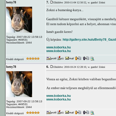
7.
betty78
Elküldve: 2010-11-04 12:50:52,
w. gazdis! Zokni
Zokni a bumeráng-kutya...
Gazditól kétszer megszökött, visszajött a menhely
El nem tudom képzelni azt a helyet, ahonnan viss
Ismét gazdit keres!
Tagság: 2007-09-22 13:58:13
Új képtára:
http://gallery.site.hu/u/Betty78_Ga
Tagszám: #49531
Hozzászólások: 1944
www.koborka.hu
www.koborka.hu
Kiváló dolgozó
6.
betty78
Elküldve: 2010-10-24 12:28:10,
w. gazdis! Zokni
Vissza az egész, Zokni közben valóban begazdis
Az ember már teljesen meghülyül az ellentmondó 
www.koborka.hu
www.koborka.hu
Tagság: 2007-09-22 13:58:13
Tagszám: #49531
Hozzászólások: 1944
Kiváló dolgozó