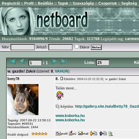
Regisztrál
:: Profil
:: Beállítás
:: Tagok
:: Szavazógép
:: Csoportok
:: Segítség
Hozzászólások:
9504096/9
Témák:
20682
Tagok:
113768
Legújabb tag:
carmen
Név:
Jelszó:
Eltárol
Lista:
Ké
/ 1
w. gazdis! Zokni
(üzenet:
8
,
VAHUR
)
8.
betty78
Elküldve: 2010-11-25 12:22:32,
w. gazdis! Zokni
Talán most...
Új képtára:
http://gallery.site.hu/u/Betty78_Ga
www.koborka.hu
www.koborka.hu
Tagság: 2007-09-22 13:58:13
Tagszám: #49531
Hozzászólások: 1944
Kiváló dolgozó