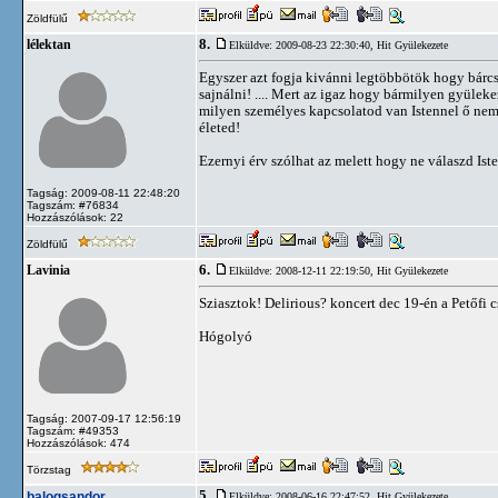
Zöldfülű
8.
lélektan
Elküldve: 2009-08-23 22:30:40,
Hit Gyülekezete
Egyszer azt fogja kivánni legtöbbötök hogy bárcsa
sajnálni! .... Mert az igaz hogy bármilyen gyülek
milyen személyes kapcsolatod van Istennel ő nem
életed!
Ezernyi érv szólhat az melett hogy ne válaszd Iste
Tagság: 2009-08-11 22:48:20
Tagszám: #76834
Hozzászólások: 22
Zöldfülű
6.
Lavinia
Elküldve: 2008-12-11 22:19:50,
Hit Gyülekezete
Sziasztok! Delirious? koncert dec 19-én a Petőfi 
Hógolyó
Tagság: 2007-09-17 12:56:19
Tagszám: #49353
Hozzászólások: 474
Törzstag
5.
balogsandor
Elküldve: 2008-06-16 22:47:52,
Hit Gyülekezete