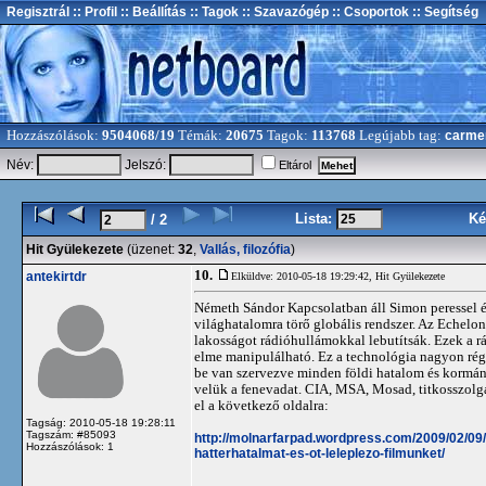
Regisztrál
:: Profil
:: Beállítás
:: Tagok
:: Szavazógép
:: Csoportok
:: Segítség
Hozzászólások:
9504068/19
Témák:
20675
Tagok:
113768
Legújabb tag:
carme
Név:
Jelszó:
Eltárol
Lista:
Ké
/ 2
Hit Gyülekezete
(üzenet:
32
,
Vallás, filozófia
)
10.
antekirtdr
Elküldve: 2010-05-18 19:29:42,
Hit Gyülekezete
Németh Sándor Kapcsolatban áll Simon peressel é
világhatalomra törő globális rendszer. Az Echelo
lakosságot rádióhullámokkal lebutítsák. Ezek a r
elme manipulálható. Ez a technológia nagyon régó
be van szervezve minden földi hatalom és kormány
velük a fenevadat. CIA, MSA, Mosad, titkosszolgá
el a következő oldalra:
Tagság: 2010-05-18 19:28:11
Tagszám: #85093
http://molnarfarpad.wordpress.com/2009/02/09/h
Hozzászólások: 1
hatterhatalmat-es-ot-leleplezo-filmunket/