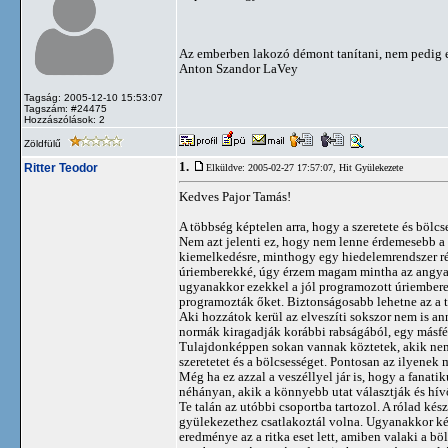
Az emberben lakozó démont tanítani, nem pedig e
Anton Szandor LaVey
Tagság: 2005-12-10 15:53:07
Tagszám: #24475
Hozzászólások: 2
Zöldfülű
1.
Ritter Teodor
Elküldve: 2005-02-27 17:57:07,
Hit Gyülekezete
Kedves Pajor Tamás!
A többség képtelen arra, hogy a szeretete és bölcs
Nem azt jelenti ez, hogy nem lenne érdemesebb a 
kiemelkedésre, minthogy egy hiedelemrendszer ré
úriemberekké, úgy érzem magam mintha az angyal
ugyanakkor ezekkel a jól programozott úriemberek
programozták őket. Biztonságosabb lehetne az a 
Aki hozzátok kerül az elveszíti sokszor nem is a
normák kiragadják korábbi rabságából, egy másféle
Tulajdonképpen sokan vannak köztetek, akik nem
szeretetet és a bölcsességet. Pontosan az ilyene
Még ha ez azzal a veszéllyel jár is, hogy a fana
néhányan, akik a könnyebb utat választják és hí
Te talán az utóbbi csoportba tartozol. A rólad k
gyülekezethez csatlakoztál volna. Ugyanakkor képt
eredménye az a ritka eset lett, amiben valaki a bö