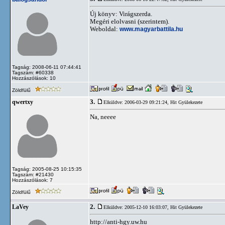
Új könyv: Virágszerda.
Megéri elolvasni (szerintem).
Weboldal:
www.magyarbattila.hu
Tagság: 2008-06-11 07:44:41
Tagszám: #60338
Hozzászólások: 10
Zöldfülű
3.
qwertxy
Elküldve: 2006-03-29 09:21:24,
Hit Gyülekezete
Na, neeee
Tagság: 2005-08-25 10:15:35
Tagszám: #21430
Hozzászólások: 7
Zöldfülű
2.
LaVey
Elküldve: 2005-12-10 16:03:07,
Hit Gyülekezete
http://anti-hgy.uw.hu