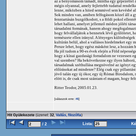
az a benyomásom támadt, mintha egy gépezettel á
mégis olyannal, amely fejlettebb tudattal rendel
lenne, miközben a hited semmivel sem kevésbé alt
Sok minden van, amiben felfogásom közel áll a gy
fenntartásán buzgólkodott, s a földi pokol ellent
lehet hallani, amelyet jellemző módon jóléti társ
társadalmi formának, hanem ahogy megfogalmaztad
hogy felvállaljátok a bennetek lévő gyűlöletet, 
természete ellen irányul. A lényeges különbségek
kultúrán belül, ahol a vallásos hiedelmeket egy ma
Persze lehet, hogy egész másként lesz, a hozzám 
Ha jól tudom a 90-es évek elején a Föld népesség
hogy a kínai gazdasági forradalom ne vezessen eg
val szemben? Ha bekövetkezne egy ilyen háború, 
társadalmak széthullása megnövelné az igényt egy
előírásokat ad mindenre? Elég csak egy pillantást 
jövő talán egy új ókor, egy új Római Birodalom, 
elött is, de csak most szántam el magam, hogy fe
Ritter Teodor, 2005.01.23.
[válaszok erre:
]
#6
Hit Gyülekezete
(üzenet:
32
,
Vallás, filozófia
)
Lista:
Ké
/ 2