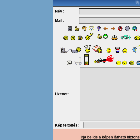
Új
Név :
Mail :
Üzenet:
Kép feltöltés:
Írja be ide a képen látható bizton