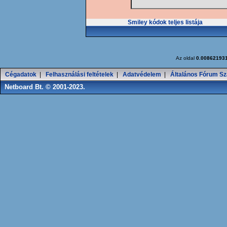
Smiley kódok teljes listája
Az oldal
0.00862193
Cégadatok
|
Felhasználási feltételek
|
Adatvédelem
|
Általános Fórum Sz
Netboard Bt. © 2001-2023.