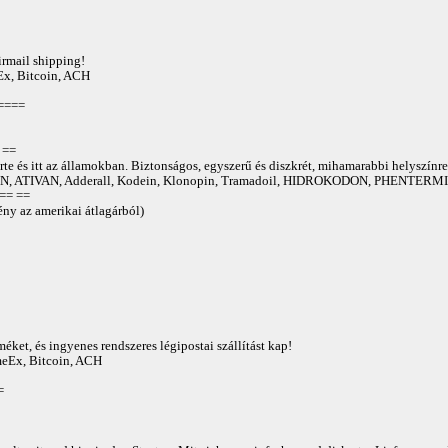
irmail shipping!
Ex, Bitcoin, ACH
====
==
te és itt az államokban. Biztonságos, egyszerű és diszkrét, mihamarabbi helyszínre
 ATIVAN, Adderall, Kodein, Klonopin, Tramadoil, HIDROKODON, PHENTERMIN
== ==
ny az amerikai átlagárból)
éket, és ingyenes rendszeres légipostai szállítást kap!
AmeEx, Bitcoin, ACH
=