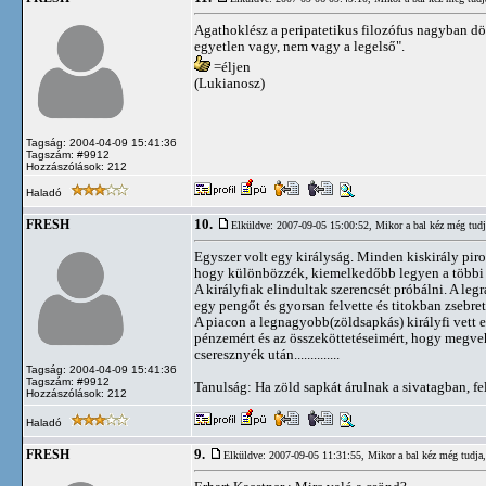
Agathoklész a peripatetikus filozófus nagyban dö
egyetlen vagy, nem vagy a legelső".
=éljen
(Lukianosz)
Tagság: 2004-04-09 15:41:36
Tagszám: #9912
Hozzászólások: 212
Haladó
10.
FRESH
Elküldve: 2007-09-05 15:00:52,
Mikor a bal kéz még tudja
Egyszer volt egy királyság. Minden kiskirály piro
hogy különbözzék, kiemelkedőbb legyen a többi k
A királyfiak elindultak szerencsét próbálni. A le
egy pengőt és gyorsan felvette és titokban zsebre
A piacon a legnagyobb(zöldsapkás) királyfi vett eg
pénzemért és az összeköttetéseimért, hogy megvehe
cseresznyék után..............
Tagság: 2004-04-09 15:41:36
Tagszám: #9912
Tanulság: Ha zöld sapkát árulnak a sivatagban, fe
Hozzászólások: 212
Haladó
9.
FRESH
Elküldve: 2007-09-05 11:31:55,
Mikor a bal kéz még tudja, 