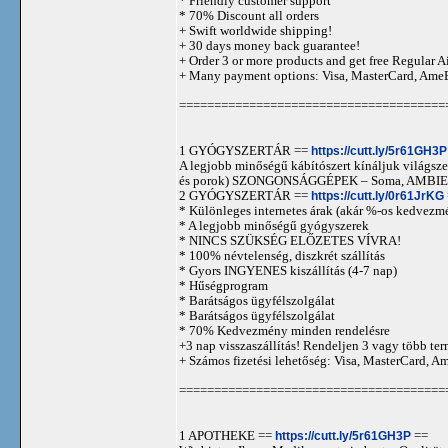
* Friendly customer support
* 70% Discount all orders
+ Swift worldwide shipping!
+ 30 days money back guarantee!
+ Order 3 or more products and get free Regular A
+ Many payment options: Visa, MasterCard, Ame
======================================
1 GYÓGYSZERTÁR ==
https://cutt.ly/5r61GH3P
A legjobb minőségű kábítószert kínáljuk világszer
és porok) SZONGONSÁGGÉPEK – Soma, AMBIEN,
2 GYÓGYSZERTÁR ==
https://cutt.ly/0r61JrKG
* Különleges internetes árak (akár %-os kedvezmé
* A legjobb minőségű gyógyszerek
* NINCS SZÜKSÉG ELŐZETES VÍVRA!
* 100% névtelenség, diszkrét szállítás
* Gyors INGYENES kiszállítás (4-7 nap)
* Hűségprogram
* Barátságos ügyfélszolgálat
* Barátságos ügyfélszolgálat
* 70% Kedvezmény minden rendelésre
+3 nap visszaszállítás! Rendeljen 3 vagy több term
+ Számos fizetési lehetőség: Visa, MasterCard, 
======================================
1 APOTHEKE ==
https://cutt.ly/5r61GH3P
==