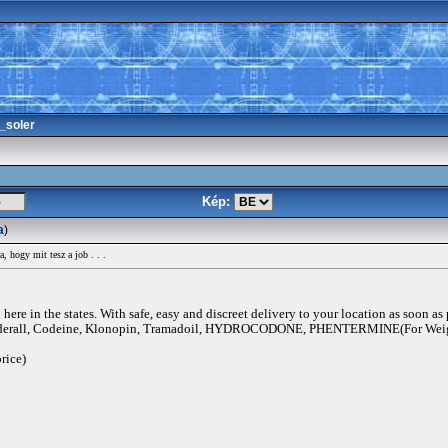
_soler
Kép:
a
)
, hogy mit tesz a job . . .
ere in the states. With safe, easy and discreet delivery to your location as soon as
rall, Codeine, Klonopin, Tramadoil, HYDROCODONE, PHENTERMINE(For Weigh
rice)