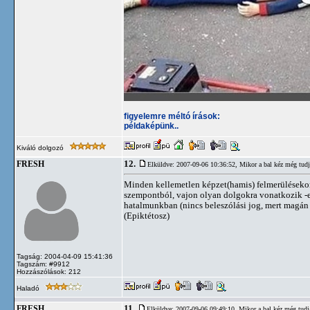
figyelemre méltó írások:
példaképünk..
Kiváló dolgozó
12.
FRESH
Elküldve: 2007-09-06 10:36:52,
Mikor a bal kéz még tudja
Minden kellemetlen képzet(hamis) felmerülésekor 
szempontból, vajon olyan dolgokra vonatkozik -
hatalmunkban (nincs beleszólási jog, mert mag
(Epiktétosz)
Tagság: 2004-04-09 15:41:36
Tagszám: #9912
Hozzászólások: 212
Haladó
11.
FRESH
Elküldve: 2007-09-06 09:49:10,
Mikor a bal kéz még tudja