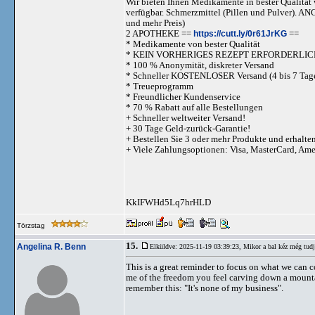
Wir bieten Ihnen Medikamente in bester Qualität w
verfügbar. Schmerzmittel (Pillen und Pulve
und mehr Preis)
2 APOTHEKE ==
https://cutt.ly/0r61JrKG
==
* Medikamente von bester Qualität
* KEIN VORHERIGES REZEPT ERFORDERLIC
* 100 % Anonymität, diskreter Versand
* Schneller KOSTENLOSER Versand (4 bis 7 Tag
* Treueprogramm
* Freundlicher Kundenservice
* 70 % Rabatt auf alle Bestellungen
+ Schneller weltweiter Versand!
+ 30 Tage Geld-zurück-Garantie!
+ Bestellen Sie 3 oder mehr Produkte und erhalte
+ Viele Zahlungsoptionen: Visa, MasterCard, Am
KkIFWHd5Lq7hrHLD
Törzstag
15.
Angelina R. Benn
Elküldve: 2025-11-19 03:39:23,
Mikor a bal kéz még tudja
This is a great reminder to focus on what we can co
me of the freedom you feel carving down a mount
remember this: "It's none of my business".