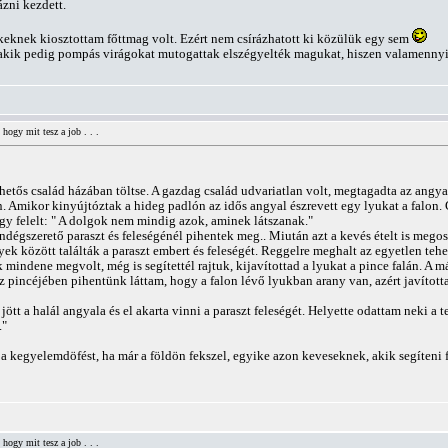
zni kezdett.
keknek kiosztottam főttmag volt. Ezért nem csírázhatott ki közülük egy sem
kik pedig pompás virágokat mutogattak elszégyelték magukat, hiszen valamennyien
hogy mit tesz a job . . .
ehetős család házában töltse. A gazdag család udvariatlan volt, megtagadta az an
 Amikor kinyújtóztak a hideg padlón az idős angyal észrevett egy lyukat a falon. Gy
gy felelt: " A dolgok nem mindig azok, aminek látszanak."
ndégszerető paraszt és feleségénél pihentek meg.. Miután azt a kevés ételt is meg
k között találták a paraszt embert és feleségét. Reggelre meghalt az egyetlen tehe
mindene megvolt, még is segítettél rajtuk, kijavítottad a lyukat a pince falán. A 
z pincéjében pihentünk láttam, hogy a falon lévő lyukban arany van, azért javítot
t a halál angyala és el akarta vinni a paraszt feleségét. Helyette odattam neki a t
."
 kegyelemdöfést, ha már a földön fekszel, egyike azon keveseknek, akik segíteni fo
hogy mit tesz a job . . .