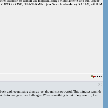
an Ihren Standort so schnell wie möglich. Einige Medikamente sind zur Abgabe
adoil, HYDROCODONE, PHENTERMINE (zur Gewichtsabnahme), XANAX, VALIUM
[2.]
tep back and recognizing them as just thoughts is powerful. This mindset reminds
skills to navigate the challenges. When something is out of my control, I will