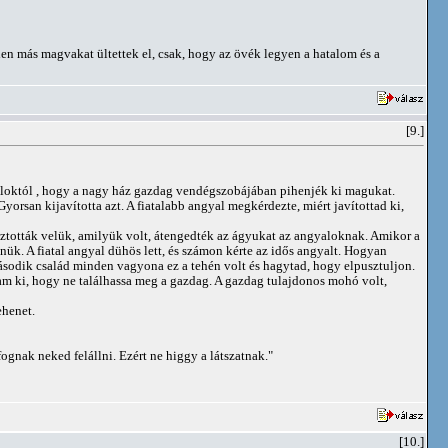
 más magvakat ültettek el, csak, hogy az övék legyen a hatalom és a
[9.]
gyaloktól , hogy a nagy ház gazdag vendégszobájában pihenjék ki magukat.
orsan kijavította azt. A fiatalabb angyal megkérdezte, miért javítottad ki,
osztották velük, amilyük volt, átengedték az ágyukat az angyaloknak. Amikor a
nük. A fiatal angyal dühös lett, és számon kérte az idős angyalt. Hogyan
második család minden vagyona ez a tehén volt és hagytad, hogy elpusztuljon.
tam ki, hogy ne találhassa meg a gazdag. A gazdag tulajdonos mohó volt,
ehenet.
gnak neked felállni. Ezért ne higgy a látszatnak."
[10.]