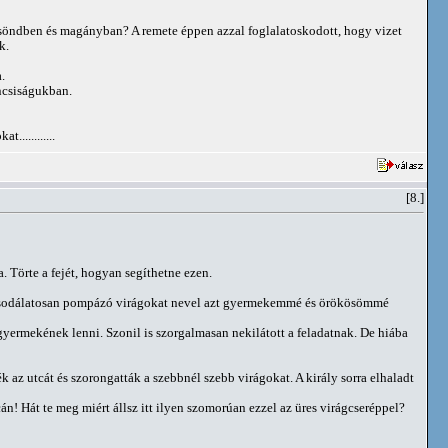
 csöndben és magányban? A remete éppen azzal foglalatoskodott, hogy vizet
k.
.
áncsiságukban.
...........
[8.]
. Törte a fejét, hogyan segíthetne ezen.
 csodálatosan pompázó virágokat nevel azt gyermekemmé és örökösömmé
yermekének lenni. Szonil is szorgalmasan nekilátott a feladatnak. De hiába
k az utcát és szorongatták a szebbnél szebb virágokat. A király sorra elhaladt
cán! Hát te meg miért állsz itt ilyen szomorúan ezzel az üres virágcseréppel?