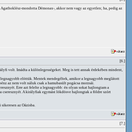
agy, Agathoklész-mondotta Démonax-, akkor nem vagy az egyetlen; ha, pedig az
[6.]
rályfi volt. Imádta a különlegességeket. Meg is tett annak érdekében mindent,
k, a legnagyobb elöttük. Mentek mendegéltek, amikor a legnagyobb meglátott
e pénz az nem volt náluk csak a hamubasült pogácsa morzsái.
seresznyét. Erre azt felelte a legnagyobb: én olyan sokat hajlongtam a
a cseresznyét. A királyfiak egymást lökdösve hajlongtak a földre szórt
 sikeresen az Oázisba.
[7.]