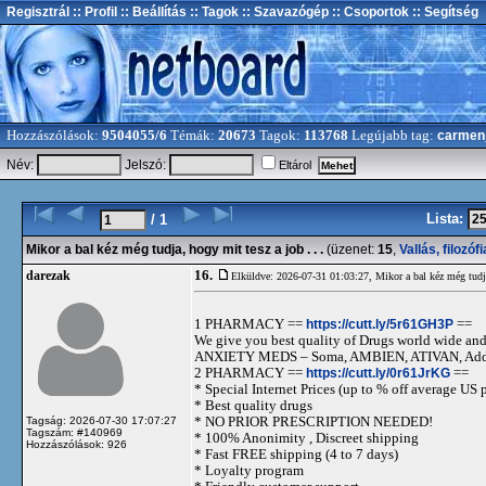
Regisztrál
:: Profil
:: Beállítás
:: Tagok
:: Szavazógép
:: Csoportok
:: Segítség
Hozzászólások:
9504055/6
Témák:
20673
Tagok:
113768
Legújabb tag:
carmen
Név:
Jelszó:
Eltárol
Lista:
/ 1
Mikor a bal kéz még tudja, hogy mit tesz a job . . .
(üzenet:
15
,
Vallás, filozófi
16.
darezak
Elküldve: 2026-07-31 01:03:27,
Mikor a bal kéz még tudja
1 PHARMACY ==
https://cutt.ly/5r61GH3P
==
We give you best quality of Drugs world wide and h
ANXIETY MEDS – Soma, AMBIEN, ATIVAN, Adde
2 PHARMACY ==
https://cutt.ly/0r61JrKG
==
* Special Internet Prices (up to % off average US p
* Best quality drugs
* NO PRIOR PRESCRIPTION NEEDED!
Tagság: 2026-07-30 17:07:27
Tagszám: #140969
* 100% Anonimity , Discreet shipping
Hozzászólások: 926
* Fast FREE shipping (4 to 7 days)
* Loyalty program