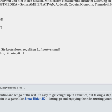
eltweit und hier in den Staaten. Mit sicherer, einfacher und diskreter Lieferung 
r). ANGSTMEDIKA – Soma, AMBIEN, ATIVAN, Adderall, Codein, Klonopin, Tram
H!
e)
n Sie kostenlosen regulären Luftpostversand!
eEx, Bitcoin, ACH
, hogy mit tesz a job . . .
ntrol and let go of the rest. It's easy to get caught up in anxieties, but taking a s
ain in a game like
Snow Rider 3D
– letting go and enjoying the ride, trusting your 