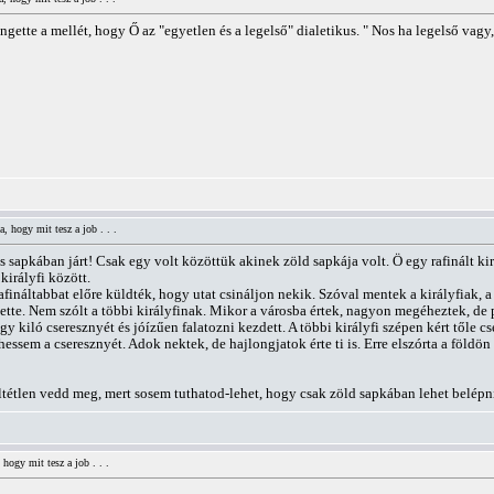
ngette a mellét, hogy Ő az "egyetlen és a legelső" dialetikus. " Nos ha legelső v
, hogy mit tesz a job . . .
s sapkában járt! Csak egy volt közöttük akinek zöld sapkája volt. Ö egy rafinált ki
irályfi között.
grafináltabbat előre küldték, hogy utat csináljon nekik. Szóval mentek a királyfia
tette. Nem szólt a többi királyfinak. Mikor a városba értek, nagyon megéheztek, d
y kiló cseresznyét és jóízűen falatozni kezdett. A többi királyfi szépen kért tőle c
ssem a cseresznyét. Adok nektek, de hajlongjatok érte ti is. Erre elszórta a földön 
ltétlen vedd meg, mert sosem tuthatod-lehet, hogy csak zöld sapkában lehet belépni
hogy mit tesz a job . . .