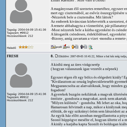
Erhart Kaestner : Mire való a csönd?
A magányosan élő szerzetes remetéhez, egyszer em
mert egy ciszternából, az esővíz összegyűjtésére s
-Nézzetek bele a ciszternába. Mit láttok?
Az emberek kiváncsian körbevették a szerzetest, 
A remete abbahagyta a vízmerítést, pár pillanatny
-Most nézzetek bele a kútba egyenként és csöndes
Tagság: 2004-04-09 15:41:36
Tagszám: #9912
A látogatók csöndesen, érdeklődéssel, egyenként ha
Hozzászólások: 212
-Bizony, amíg zavartam a vizet -mondta a remete-,
Haladó
8.
FRESH
Elküldve: 2007-09-05 10:45:22,
Mikor a bal kéz még tudja, 
A kisfiú meg az üres virágcserép
( hogyan válasszunk igaz vezetőt a népnek)
Egyszer régen élt egy bölcs és elégedett király! E
"Kiválasztom az ország legbecsületesebb gyerme
Megparancsolta az alatvalóknak, hogy minden g
fogadom!
A gyerekek buzgón nekiláttak a magvak ültetéséne
Tagság: 2004-04-09 15:41:36
Tagszám: #9912
öntözte , gondozta a magvakat, azok nem akartak 
Hozzászólások: 212
"Milyen különös" - gondolta. Mi lehet az oka, h
Hamarosan felvirradt a nap, mikor a királynak meg 
előttük, de egy szikrányi öröm sem látszódott az 
Az egyik ház előtt azonban megpillantotta a pityer
Szonil hüppögve mesélte el, hogyan ültette el a
A király a karjába kapta Szonilt és boldogan kiált