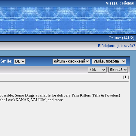
Vissza
:: Főoldal
Online: (
/
)
141
2
Elfelejtette jelszavát?
Smile:
[1.]
 possible. Some Drugs available for delivery Pain Killers (Pills & Powders)
t Loss) XANAX, VALIUM, and more .