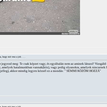
, hogy mit tesz a job . . .
jegyezd meg: Te csak képzet vagy, és egyáltalán nem az aminek látszol! Vizsgáld é
e, amelyek hatalmunkban vannak(köz), vagy pedig olyanokra, amelyek nincsenek h
án jelleg), akkor mindig legyen kéznél ez a mondás: " SEMMI KÖZÖM HOZZÁ"
, hogy mit tesz a job . . .