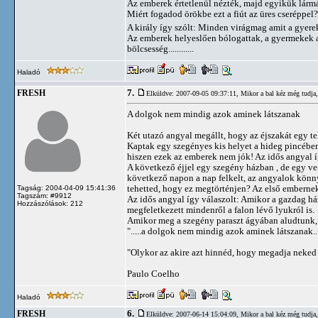
Az emberek értetlenül nézték, majd egyikük lármá
Miért fogadod örökbe ezt a fiút az üres cseréppel?
A király így szólt: Minden virágmag amit a gyere
Az emberek helyeslően bólogattak, a gyermekek a
bölcsesség............
Haladó
7.
FRESH
Elküldve: 2007-09-05 09:37:11,
Mikor a bal kéz még tudja, 
A dolgok nem mindig azok aminek látszanak
Két utazó angyal megállt, hogy az éjszakát egy t
Kaptak egy szegényes kis helyet a hideg pincében.
hiszen ezek az emberek nem jók! Az idős angyal í
A következő éjjel egy szegény házban , de egy ve
következő napon a nap felkelt, az angyalok könnye
tehetted, hogy ez megtörténjen? Az első embernek 
Tagság: 2004-04-09 15:41:36
Tagszám: #9912
Az idős angyal így válaszolt: Amikor a gazdag há
Hozzászólások: 212
megfeletkezett mindenről a falon lévő lyukról is.
Amikor meg a szegény paraszt ágyában aludtunk, jöt
".....a dolgok nem mindig azok aminek látszanak..
"Olykor az akire azt hinnéd, hogy megadja neked a
Paulo Coelho
Haladó
6.
FRESH
Elküldve: 2007-06-14 15:04:09,
Mikor a bal kéz még tudja, 