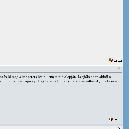
[4.]
s ítéld meg a képzetet elveid, ismereteid alapján. Legfőképpen abból a
atalmunkban(magán jelleg). S ha valami olyanokra vonatkozik, amely nincs
[5.]